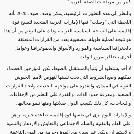
كبير من مرتفعات الضفة الغربية"
بالنظر إلى هذه التطورات الرئيسية، يمكن وصف صيف 2020 بأنه
اللحظة التي "وصلت" فيها الإمارات العربية المتحدة لتصبح قوة
إقليمية على الساحة السياسية العربية، وذلك على الرغم من أن هذا
هو نتيجة لعملية طويلة، مصحوبة بعدد من القرارات المتعلقة
بالجغرافيا السياسية والموارد والأسواق والديموغرافيا وعوامل
أخرى تتضافر بمرور الوقت.
لا أحد يستطيع أن يتنبأ بالمستقبل بالضبط، لكن المؤرخين العظماء
يمكنهم وضع الشروط التي يجب تلبيتها لنهوض الأمم: الجيوش
القوية في الميدان، والقدرة على مواجهة التحديات واتخاذ القرارات
الصعبة، ومعرفة حدود الذات، والقدرة على التعلم من الإخفاقات
والنجاحات، كل ذلك يكسب الدول صلابتها ومنها تنمو مخالبها.
والإمارات اليوم ترى في نفسها قوة إقليمية صاعدة خيرة، تراهن
على العلم والتقنية والسلم الاجتماعي والتعايش والازدهار والتنمية
والاستقرار، ولكن عبر سياج من القوة وحزمة من القوى الناعمة