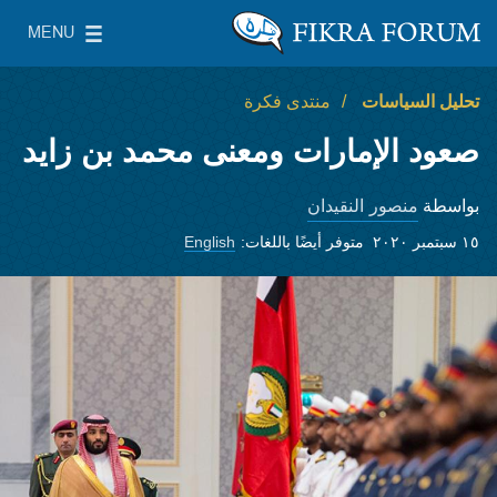
Skip to main content
MENU
معهد واشنطن لسياسات الشرق الأدنى
le Main Menu
تحليل السياسات
منتدى فكرة
صعود الإمارات ومعنى محمد بن زايد
منصور النقيدان
بواسطة
١٥ سبتمبر ٢٠٢٠
متوفر أيضًا باللغات:
English