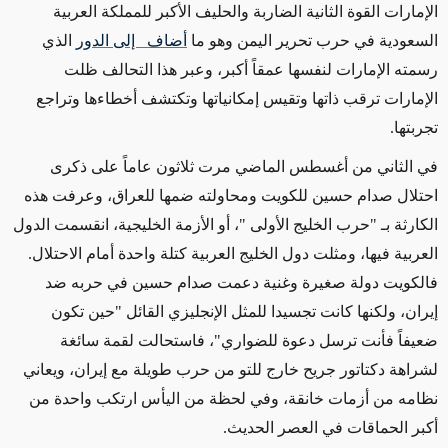
الإمارات القوة الثانية الضاربة والحليف الأكبر للمملكة العربية
السعودية في حرب تحرير اليمن وهو ما
أضاف إلى الدور
الذي
رسمته الإمارات لنفسها عمقاً أكبر، وعبر هذا التحالف ظلت
الإمارات ترقب ذاتها وتقيس إمكانياتها وتكتشف أخطاءها وتراجع
تجربتها.
في الثاني من أغسطس الماضي مرت ثلاثون عاماً على ذكرى
احتلال صدام حسين للكويت ومحاولته ضمها للعراق، وعرفت هذه
الكارثة بـ "حرب الخليج الأولى "، أو الأزمة الخليجية، انقسمت الدول
العربية فيها، ومثلت دول الخليج العربية كتلة واحدة أمام الاحتلال.
فالكويت دولة صغيرة وغنية دعمت صدام حسين في حربه ضد
إيران، ولكنها كانت تجسيدا للمثل الإنجليزي القائل "حين تكون
ضعيفاً فأنت ترسل دعوة للضواري"، فاستحالت لقمة سائغة
لشراهة دكتاتور جريح خارج للتو من حرب طويلة مع إيران، ويعاني
نظامه من أزمات خانقة، وفي لحظة من اليأس ارتكب واحدة من
أكبر الحماقات في العصر الحديث.