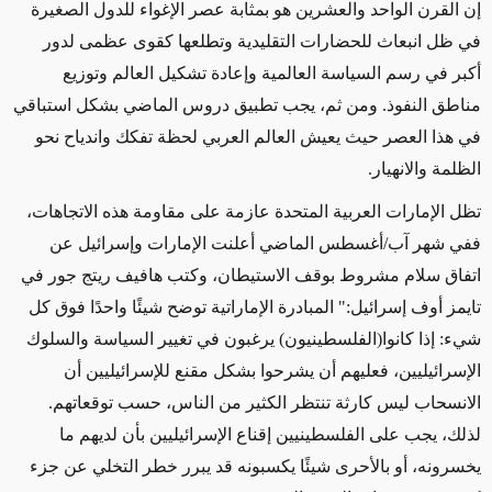
إن القرن الواحد والعشرين هو بمثابة عصر الإغواء للدول الصغيرة
في ظل انبعاث للحضارات التقليدية وتطلعها كقوى عظمى لدور
أكبر في رسم السياسة العالمية وإعادة تشكيل العالم وتوزيع
مناطق النفوذ. ومن ثم، يجب تطبيق دروس الماضي بشكل استباقي
في هذا العصر حيث يعيش العالم العربي لحظة تفكك واندياح نحو
الظلمة والانهيار.
تظل الإمارات العربية المتحدة عازمة على مقاومة هذه الاتجاهات،
ففي شهر آب
/
أغسطس الماضي أعلنت الإمارات وإسرائيل عن
اتفاق سلام مشروط بوقف الاستيطان، وكتب هافيف ريتج جور في
تايمز أوف إسرائيل:" المبادرة الإماراتية توضح شيئًا واحدًا فوق كل
شيء: إذا كانوا(الفلسطينيون) يرغبون في تغيير السياسة والسلوك
الإسرائيليين، فعليهم أن يشرحوا بشكل مقنع للإسرائيليين أن
الانسحاب ليس كارثة تنتظر الكثير من الناس، حسب توقعاتهم.
لذلك، يجب على الفلسطينيين إقناع الإسرائيليين بأن لديهم ما
يخسرونه، أو بالأحرى شيئًا يكسبونه قد يبرر خطر التخلي عن جزء