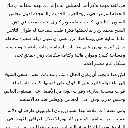
في لفتة مهمة يذكر أحد المحللين أثناء إعدادي لهذه المقالة أن تلك
اللحظة المرعبة في تاريخ العرب الحديث والمفجعة لدول مجلس
التعاون الخليجي، كانت لحظة تنوير كبرى، حيث لمعت في ذهن
الشيخ محمد بن زايد لحظتها فكرة ظلت مصاحبة له طوال الثلاثين
عاماً التالية حتى يومنا هذا، عن معنى أن تكون دولة صغيرة محاطة
بدول كبيرة، تهيمن على مجريات السياسة وذات ملاءة جيوسياسية،
ومساحة كبيرة وموارد هائلة وكثافة سكانية، وهي حقائق تحدد
بشكل عام مصير الأمم.
لكن هذا لا يجب أن يكون الحال دائمًا، ومنذ ذلك الحين، سعى الشيخ
إلى بناء دولة قادرة على الوقوف على قدميها، كانت بدايتها بناء
قوات مسلحة ضاربة، وقوات جوية من الأفضل على مستوى العالم،
وجيش مدرب وفق أعلى المعايير، وتوطين صناعة الأسلحة.
وفي قصة ذات علاقة بهذا السياق يروي الكويتيون طرفة لها دلالة
عميقة، عن سائحين كويتيين كانا يوم الاحتلال العراقي للكويت في
القاهرة، وبعد ليلة عاصفة بالشراب سمع أحدهما الخبر من نشرات