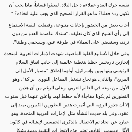
نفسه حرك العدو عملاءه داخل البلاد، ليعيثوا فساداً، ماذا يجب أن
تكون ردة فعلنا؟ ما هو القرار الصحيح الذي يجب علينا اتخاذه؟ "
أجاب بعض من الحضور بإجابات متنوعة، وفضلت البقية الاستماع
إلى رأي الشيخ الذي كان تعليقه: "سندك عاصمة العدو من دون
تردد، وسنقضي على العملاء في طرفة عين، وسنحمي وطننا".
وفي خلال الأسابيع القلية الماضية، شهدت الإمارات العربية المتحدة
إنجازين تاريخيين حظيا بتغطية عالمية إلى جانب اتفاق السلام
الرئيسي بينها وبين وإسرائيل، أولهما إطلاق "مسبار الأمل إلى
المريخ"، والثاني، هو نجاح تشغيل المفاعل النووي "براكة"، وهو
الأول من نوعه في العالم العربي. وعلى الرغم من أن هذين
التطورين لم يكونا مفاجأة لأنه خطط لهما وأعلن عنهما قبل سنوات
إلا أن جذور الرؤية التي أثمرت هذين التطورين الكبيرين تمتد إلى
عقود. وفي بلد حديث النشأة مثل الإمارات العربية المتحدة، وهو
عبارة عن اتحاد تم الاحتفال بالذكرى الخمسين لإنشائه في كانُون
الأَوَّل
/
ديسمبر القادم، تعتبر هذه الإنجازات التقنية مهمة بشكل