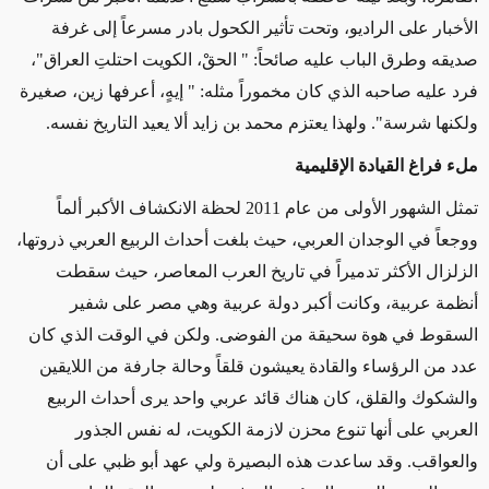
الأخبار على الراديو، وتحت تأثير الكحول بادر مسرعاً إلى غرفة
صديقه وطرق الباب عليه صائحاً: " الحقْ، الكويت احتلتِ العراق"،
فرد عليه صاحبه الذي كان مخموراً مثله: " إيهٍ، أعرفها زين، صغيرة
ولكنها شرسة". ولهذا يعتزم محمد بن زايد ألا يعيد التاريخ نفسه.
ملء فراغ القيادة الإقليمية
تمثل الشهور الأولى من عام 2011 لحظة الانكشاف الأكبر ألماً
ووجعاً في الوجدان العربي، حيث بلغت أحداث الربيع العربي ذروتها،
الزلزال الأكثر تدميراً في تاريخ العرب المعاصر، حيث سقطت
أنظمة عربية، وكانت أكبر دولة عربية وهي مصر على شفير
السقوط في هوة سحيقة من الفوضى. ولكن في الوقت الذي كان
عدد من الرؤساء والقادة يعيشون قلقاً وحالة جارفة من اللايقين
والشكوك والقلق، كان هناك قائد عربي واحد يرى أحداث الربيع
العربي على أنها تنوع محزن لازمة الكويت، له نفس الجذور
والعواقب. وقد ساعدت هذه البصيرة ولي عهد أبو ظبي على أن