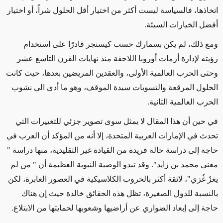
اتخاذها، فالسياسة ليست أكثر من اختيار أقل الحلول شراً، أو اختيار
أفضل الخيارات السيئة.
ومع ذلك، لم يكن بسمارك حسب كيسنجر قادرًا على استخدام
رؤيته لإدارة أزمات أوروبا اللاحقة منذ نهايات القرن التاسع عشر
وحتى الحرب العالمية الأولى، والعقدين المريضين بعدها، حيث كانت
الحلول المرقعة والتسويات سيدة الموقف، وهو ما أدى الى نشوب
الحرب العالمية الثانية.
في حين أن هذا المقال لا يمثل سوى تصوير جزئي للتغييرات التي
تحدث في الإمارات العربية المتحدة، إلا أنه من المؤكد أن العرب في
حاجة إلى دراسة حالة فريدة من القيادة غير التقليدية، منها دراسة "
معنى محمد بن زايد". وقد تبدو الوصية النبوية العظيمة أن " من لم
يغزُ غُزي"، لائقة أكثر بالحروب الكلاسيكية في العصور الغابرة، لكن
بالنسبة للدول الصغيرة، تظل هذه الحقائق خالدة حيث إن هناك
حاجة إلى إبعاد الضواري عن أراضيها وشعوبها لحمايتها من الابتلاع.