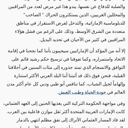
والصلبة للدفاع عن نفسها. يبدو هذا غير مرض لعدد من المراقبين
والمحللين الغربيين، الذين يستكثرون الحراك " الصاخب"
للدبلوماسية الإماراتية، والتدخل لفرض الاستقرار في مناطق
متعددة من الشرق الأوسط، وذلك على الرغم من فشل هؤلاء
المراقبين في كثير من الأحيان في تحديد البديل.
إلا أنه من المؤكد أن الإماراتيين سيجيبون بأننا كما نجحنا في إقامة
الاتحاد واستمراره، وكما تفوقنا في ترسيخ حكم رشيد قائم على
التوافق والانسجام الذي تمتد جذوره إلى مئات السنين في أحلافنا
القبلية، فنحن فوق ذلك قد أثبتنا أننا البلد العربي الأكثر استنارة
وإلهاماً لجيل الشباب، كما تنافس أبو ظبي ودبي كل عام أكثر مدن
العالم في
جودة الحياة وطيب العيش
.
وفي مواجهة الحكومة التركية التي يغذيها الحنين إلى العهد العثماني،
كانت الإمارات العربية المتحدة أكثر ثقل موازن فاعلية بين العرب.
لقد قاد المسار العثماني الأتراك إلى نفق مظلم انتهي بالدمار