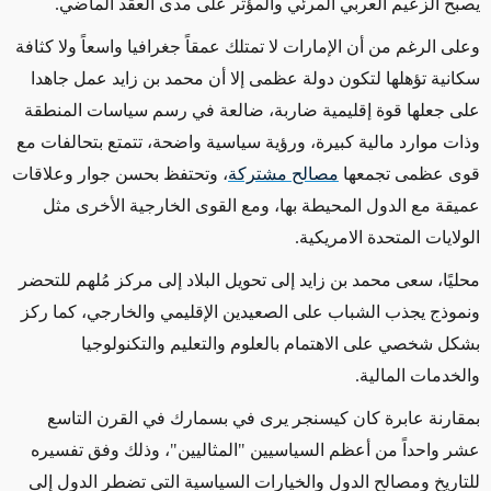
يصبح الزعيم العربي المرئي والمؤثر على مدى العقد الماضي.
وعلى الرغم من أن الإمارات لا تمتلك عمقاً جغرافيا واسعاً ولا كثافة
سكانية تؤهلها لتكون دولة عظمى إلا أن محمد بن زايد عمل جاهدا
على جعلها قوة إقليمية ضاربة، ضالعة في رسم سياسات المنطقة
وذات موارد مالية كبيرة، ورؤية سياسية واضحة، تتمتع بتحالفات مع
قوى عظمى تجمعها
مصالح مشتركة
، وتحتفظ بحسن جوار وعلاقات
عميقة مع الدول المحيطة بها، ومع القوى الخارجية الأخرى مثل
الولايات المتحدة الامريكية.
محليًا، سعى محمد بن زايد إلى تحويل البلاد إلى مركز مُلهم للتحضر
ونموذج يجذب الشباب على الصعيدين الإقليمي والخارجي، كما ركز
بشكل شخصي على الاهتمام بالعلوم والتعليم والتكنولوجيا
والخدمات المالية.
بمقارنة عابرة كان كيسنجر يرى في بسمارك في القرن التاسع
عشر واحداً من أعظم السياسيين "المثاليين"، وذلك وفق تفسيره
للتاريخ ومصالح الدول والخيارات السياسية التي تضطر الدول إلى