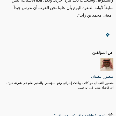
والسقوط، وسيحدث ذلك مرة أخرى. ولكل هذه الأسباب، ليس
سابقاً لأوانه الدعوة اليوم بأن علينا نحن العرب أن ندرس جيداً
"معنى محمد بن زايد".
عن المؤلفين
منصور النقيدان
منصور النقيدان هو كاتب وباحث إماراتي وهو المؤسس والمديرالعام في شركة حرف
آند فاصلة ميديا في أبو ظبي.
عرض / طباعة ملف "پي. دي. إف."