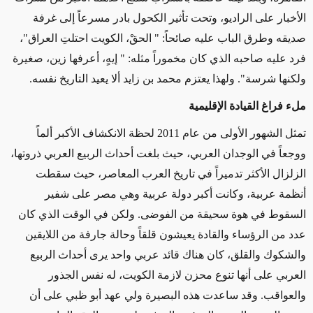
الأخبار على الراديو، وتحت تأثير الكحول بادر مسرعاً إلى غرفة
صديقه وطرق الباب عليه صائحاً: " الحقْ، الكويت احتلتِ العراق"،
فرد عليه صاحبه الذي كان مخموراً مثله: " إيهٍ، أعرفها زين، صغيرة
ولكنها شرسة". ولهذا يعتزم محمد بن زايد ألا يعيد التاريخ نفسه.
ملء فراغ القيادة الإقليمية
تمثل الشهور الأولى من عام 2011 لحظة الانكشاف الأكبر ألماً
ووجعاً في الوجدان العربي، حيث بلغت أحداث الربيع العربي ذروتها،
الزلزال الأكثر تدميراً في تاريخ العرب المعاصر، حيث سقطت
أنظمة عربية، وكانت أكبر دولة عربية وهي مصر على شفير
السقوط في هوة سحيقة من الفوضى. ولكن في الوقت الذي كان
عدد من الرؤساء والقادة يعيشون قلقاً وحالة جارفة من اللايقين
والشكوك والقلق، كان هناك قائد عربي واحد يرى أحداث الربيع
العربي على أنها تنوع محزن لازمة الكويت، له نفس الجذور
والعواقب. وقد ساعدت هذه البصيرة ولي عهد أبو ظبي على أن