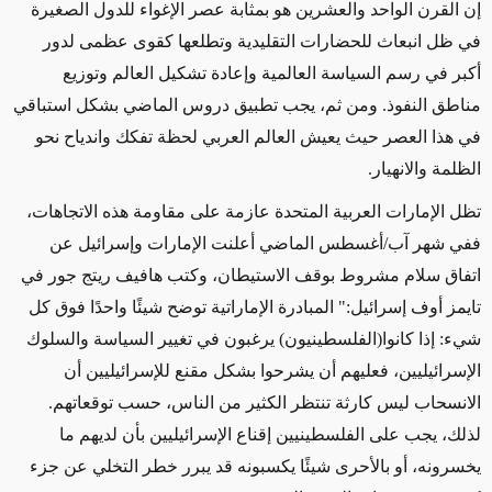
إن القرن الواحد والعشرين هو بمثابة عصر الإغواء للدول الصغيرة
في ظل انبعاث للحضارات التقليدية وتطلعها كقوى عظمى لدور
أكبر في رسم السياسة العالمية وإعادة تشكيل العالم وتوزيع
مناطق النفوذ. ومن ثم، يجب تطبيق دروس الماضي بشكل استباقي
في هذا العصر حيث يعيش العالم العربي لحظة تفكك واندياح نحو
الظلمة والانهيار.
تظل الإمارات العربية المتحدة عازمة على مقاومة هذه الاتجاهات،
ففي شهر آب
/
أغسطس الماضي أعلنت الإمارات وإسرائيل عن
اتفاق سلام مشروط بوقف الاستيطان، وكتب هافيف ريتج جور في
تايمز أوف إسرائيل:" المبادرة الإماراتية توضح شيئًا واحدًا فوق كل
شيء: إذا كانوا(الفلسطينيون) يرغبون في تغيير السياسة والسلوك
الإسرائيليين، فعليهم أن يشرحوا بشكل مقنع للإسرائيليين أن
الانسحاب ليس كارثة تنتظر الكثير من الناس، حسب توقعاتهم.
لذلك، يجب على الفلسطينيين إقناع الإسرائيليين بأن لديهم ما
يخسرونه، أو بالأحرى شيئًا يكسبونه قد يبرر خطر التخلي عن جزء