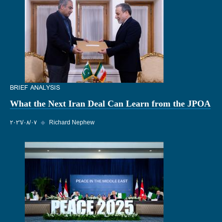
BRIEF ANALYSIS
What the Next Iran Deal Can Learn from the JPOA
Richard Nephew
◆
٠٧‏/٠٨‏/٢٠٢٦