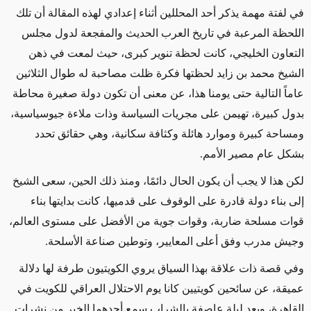
في لفتة مهمة يذكر أحد المحللين أثناء إعدادي لهذه المقالة أن تلك
اللحظة المرعبة في تاريخ العرب الحديث والمفجعة لدول مجلس
التعاون الخليجي، كانت لحظة تنوير كبرى، حيث لمعت في ذهن
الشيخ محمد بن زايد لحظتها فكرة ظلت مصاحبة له طوال الثلاثين
عاماً التالية حتى يومنا هذا، عن معنى أن تكون دولة صغيرة محاطة
بدول كبيرة، تهيمن على مجريات السياسة وذات ملاءة جيوسياسية،
ومساحة كبيرة وموارد هائلة وكثافة سكانية، وهي حقائق تحدد
بشكل عام مصير الأمم.
لكن هذا لا يجب أن يكون الحال دائمًا، ومنذ ذلك الحين، سعى الشيخ
إلى بناء دولة قادرة على الوقوف على قدميها، كانت بدايتها بناء
قوات مسلحة ضاربة، وقوات جوية من الأفضل على مستوى العالم،
وجيش مدرب وفق أعلى المعايير، وتوطين صناعة الأسلحة.
وفي قصة ذات علاقة بهذا السياق يروي الكويتيون طرفة لها دلالة
عميقة، عن سائحين كويتيين كانا يوم الاحتلال العراقي للكويت في
القاهرة، وبعد ليلة عاصفة بالشراب سمع أحدهما الخبر من نشرات