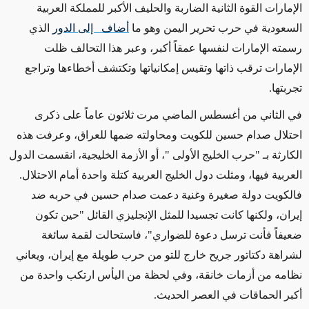
الإمارات القوة الثانية الضاربة والحليف الأكبر للمملكة العربية
السعودية في حرب تحرير اليمن وهو ما
أضاف إلى الدور
الذي
رسمته الإمارات لنفسها عمقاً أكبر، وعبر هذا التحالف ظلت
الإمارات ترقب ذاتها وتقيس إمكانياتها وتكتشف أخطاءها وتراجع
تجربتها.
في الثاني من أغسطس الماضي مرت ثلاثون عاماً على ذكرى
احتلال صدام حسين للكويت ومحاولته ضمها للعراق، وعرفت هذه
الكارثة بـ "حرب الخليج الأولى "، أو الأزمة الخليجية، انقسمت الدول
العربية فيها، ومثلت دول الخليج العربية كتلة واحدة أمام الاحتلال.
فالكويت دولة صغيرة وغنية دعمت صدام حسين في حربه ضد
إيران، ولكنها كانت تجسيدا للمثل الإنجليزي القائل "حين تكون
ضعيفاً فأنت ترسل دعوة للضواري"، فاستحالت لقمة سائغة
لشراهة دكتاتور جريح خارج للتو من حرب طويلة مع إيران، ويعاني
نظامه من أزمات خانقة، وفي لحظة من اليأس ارتكب واحدة من
أكبر الحماقات في العصر الحديث.