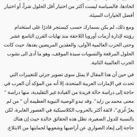
اتخاذها، فالسياسة ليست أكثر من اختيار أقل الحلول شراً، أو اختيار
أفضل الخيارات السيئة.
ومع ذلك، لم يكن بسمارك حسب كيسنجر قادرًا على استخدام
رؤيته لإدارة أزمات أوروبا اللاحقة منذ نهايات القرن التاسع عشر
وحتى الحرب العالمية الأولى، والعقدين المريضين بعدها، حيث كانت
الحلول المرقعة والتسويات سيدة الموقف، وهو ما أدى الى نشوب
الحرب العالمية الثانية.
في حين أن هذا المقال لا يمثل سوى تصوير جزئي للتغييرات التي
تحدث في الإمارات العربية المتحدة، إلا أنه من المؤكد أن العرب في
حاجة إلى دراسة حالة فريدة من القيادة غير التقليدية، منها دراسة "
معنى محمد بن زايد". وقد تبدو الوصية النبوية العظيمة أن " من لم
يغزُ غُزي"، لائقة أكثر بالحروب الكلاسيكية في العصور الغابرة، لكن
بالنسبة للدول الصغيرة، تظل هذه الحقائق خالدة حيث إن هناك
حاجة إلى إبعاد الضواري عن أراضيها وشعوبها لحمايتها من الابتلاع.