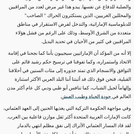
والصلبة للدفاع عن نفسها. يبدو هذا غير مرض لعدد من المراقبين
والمحللين الغربيين، الذين يستكثرون الحراك " الصاخب"
للدبلوماسية الإماراتية، والتدخل لفرض الاستقرار في مناطق
متعددة من الشرق الأوسط، وذلك على الرغم من فشل هؤلاء
المراقبين في كثير من الأحيان في تحديد البديل.
إلا أنه من المؤكد أن الإماراتيين سيجيبون بأننا كما نجحنا في إقامة
الاتحاد واستمراره، وكما تفوقنا في ترسيخ حكم رشيد قائم على
التوافق والانسجام الذي تمتد جذوره إلى مئات السنين في أحلافنا
القبلية، فنحن فوق ذلك قد أثبتنا أننا البلد العربي الأكثر استنارة
وإلهاماً لجيل الشباب، كما تنافس أبو ظبي ودبي كل عام أكثر مدن
العالم في
جودة الحياة وطيب العيش
.
وفي مواجهة الحكومة التركية التي يغذيها الحنين إلى العهد العثماني،
كانت الإمارات العربية المتحدة أكثر ثقل موازن فاعلية بين العرب.
لقد قاد المسار العثماني الأتراك إلى نفق مظلم انتهي بالدمار