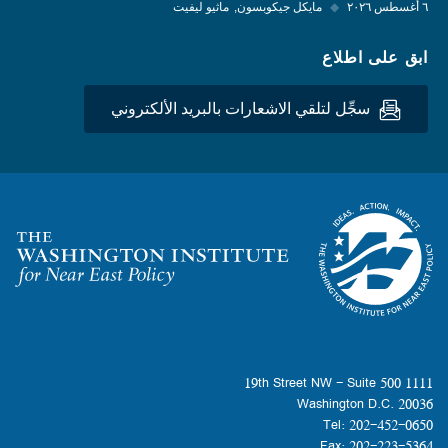
٦ أغسطس ٢٠٢٦
◆
مايكل جيكوبسون
ماثيو ليفيت
ابق على اطلاع
سجِّل لتلقي الاشعارات بالبريد الألكتروني
Homepage
1111 19th Street NW - Suite 500
Washington D.C. 20036
Tel: 202-452-0650
Fax: 202-223-5364