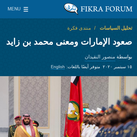
Skip to main content
MENU
معهد واشنطن لسياسات الشرق الأدنى
le Main Menu
تحليل السياسات
منتدى فكرة
صعود الإمارات ومعنى محمد بن زايد
منصور النقيدان
بواسطة
١٥ سبتمبر ٢٠٢٠
متوفر أيضًا باللغات:
English