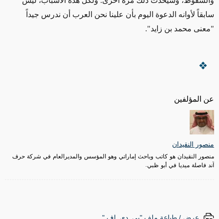
والسقوط، وسيحدث ذلك مرة أخرى. ولكل هذه الأسباب، ليس
سابقاً لأوانه الدعوة اليوم بأن علينا نحن العرب أن ندرس جيداً
"معنى محمد بن زايد".
عن المؤلفين
منصور النقيدان
منصور النقيدان هو كاتب وباحث إماراتي وهو المؤسس والمديرالعام في شركة حرف
آند فاصلة ميديا في أبو ظبي.
عرض / طباعة ملف "پي. دي. إف."