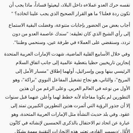
نفسه حرك العدو عملاءه داخل البلاد، ليعيثوا فساداً، ماذا يجب أن
تكون ردة فعلنا؟ ما هو القرار الصحيح الذي يجب علينا اتخاذه؟ "
أجاب بعض من الحضور بإجابات متنوعة، وفضلت البقية الاستماع
إلى رأي الشيخ الذي كان تعليقه: "سندك عاصمة العدو من دون
تردد، وسنقضي على العملاء في طرفة عين، وسنحمي وطننا".
وفي خلال الأسابيع القلية الماضية، شهدت الإمارات العربية المتحدة
إنجازين تاريخيين حظيا بتغطية عالمية إلى جانب اتفاق السلام
الرئيسي بينها وبين وإسرائيل، أولهما إطلاق "مسبار الأمل إلى
المريخ"، والثاني، هو نجاح تشغيل المفاعل النووي "براكة"، وهو
الأول من نوعه في العالم العربي. وعلى الرغم من أن هذين
التطورين لم يكونا مفاجأة لأنه خطط لهما وأعلن عنهما قبل سنوات
إلا أن جذور الرؤية التي أثمرت هذين التطورين الكبيرين تمتد إلى
عقود. وفي بلد حديث النشأة مثل الإمارات العربية المتحدة، وهو
عبارة عن اتحاد تم الاحتفال بالذكرى الخمسين لإنشائه في كانُون
الأَوَّل
/
ديسمبر القادم، تعتبر هذه الإنجازات التقنية مهمة بشكل