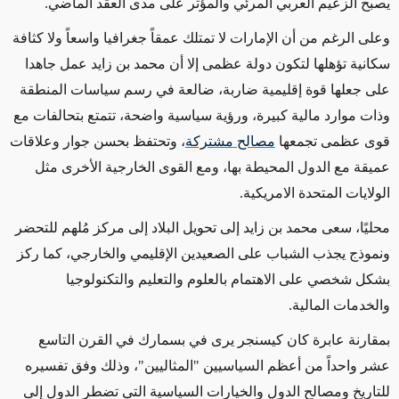
يصبح الزعيم العربي المرئي والمؤثر على مدى العقد الماضي.
وعلى الرغم من أن الإمارات لا تمتلك عمقاً جغرافيا واسعاً ولا كثافة
سكانية تؤهلها لتكون دولة عظمى إلا أن محمد بن زايد عمل جاهدا
على جعلها قوة إقليمية ضاربة، ضالعة في رسم سياسات المنطقة
وذات موارد مالية كبيرة، ورؤية سياسية واضحة، تتمتع بتحالفات مع
قوى عظمى تجمعها
مصالح مشتركة
، وتحتفظ بحسن جوار وعلاقات
عميقة مع الدول المحيطة بها، ومع القوى الخارجية الأخرى مثل
الولايات المتحدة الامريكية.
محليًا، سعى محمد بن زايد إلى تحويل البلاد إلى مركز مُلهم للتحضر
ونموذج يجذب الشباب على الصعيدين الإقليمي والخارجي، كما ركز
بشكل شخصي على الاهتمام بالعلوم والتعليم والتكنولوجيا
والخدمات المالية.
بمقارنة عابرة كان كيسنجر يرى في بسمارك في القرن التاسع
عشر واحداً من أعظم السياسيين "المثاليين"، وذلك وفق تفسيره
للتاريخ ومصالح الدول والخيارات السياسية التي تضطر الدول إلى