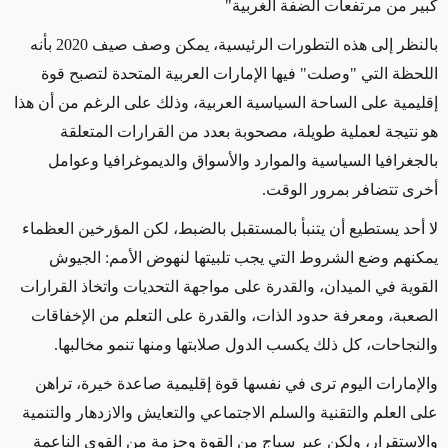
كبير من مرتفعات الضفة الغربية"
بالنظر إلى هذه التطورات الرئيسية، يمكن وصف صيف 2020 بأنه
اللحظة التي "وصلت" فيها الإمارات العربية المتحدة لتصبح قوة
إقليمية على الساحة السياسية العربية، وذلك على الرغم من أن هذا
هو نتيجة لعملية طويلة، مصحوبة بعدد من القرارات المتعلقة
بالجغرافيا السياسية والموارد والأسواق والديموغرافيا وعوامل
أخرى تتضافر بمرور الوقت.
لا أحد يستطيع أن يتنبأ بالمستقبل بالضبط، لكن المؤرخين العظماء
يمكنهم وضع الشروط التي يجب تلبيتها لنهوض الأمم: الجيوش
القوية في الميدان، والقدرة على مواجهة التحديات واتخاذ القرارات
الصعبة، ومعرفة حدود الذات، والقدرة على التعلم من الإخفاقات
والنجاحات، كل ذلك يكسب الدول صلابتها ومنها تنمو مخالبها.
والإمارات اليوم ترى في نفسها قوة إقليمية صاعدة خيرة، تراهن
على العلم والتقنية والسلم الاجتماعي والتعايش والازدهار والتنمية
والاستقرار، ولكن عبر سياج من القوة وحزمة من القوى الناعمة