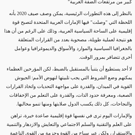
كبير من مرتفعات الضفة الغربية"
بالنظر إلى هذه التطورات الرئيسية، يمكن وصف صيف 2020 بأنه
اللحظة التي "وصلت" فيها الإمارات العربية المتحدة لتصبح قوة
إقليمية على الساحة السياسية العربية، وذلك على الرغم من أن هذا
هو نتيجة لعملية طويلة، مصحوبة بعدد من القرارات المتعلقة
بالجغرافيا السياسية والموارد والأسواق والديموغرافيا وعوامل
أخرى تتضافر بمرور الوقت.
لا أحد يستطيع أن يتنبأ بالمستقبل بالضبط، لكن المؤرخين العظماء
يمكنهم وضع الشروط التي يجب تلبيتها لنهوض الأمم: الجيوش
القوية في الميدان، والقدرة على مواجهة التحديات واتخاذ القرارات
الصعبة، ومعرفة حدود الذات، والقدرة على التعلم من الإخفاقات
والنجاحات، كل ذلك يكسب الدول صلابتها ومنها تنمو مخالبها.
والإمارات اليوم ترى في نفسها قوة إقليمية صاعدة خيرة، تراهن
على العلم والتقنية والسلم الاجتماعي والتعايش والازدهار والتنمية
والاستقرار، ولكن عبر سياج من القوة وحزمة من القوى الناعمة