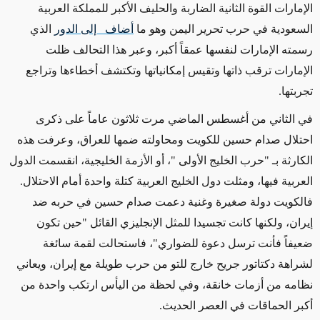
الإمارات القوة الثانية الضاربة والحليف الأكبر للمملكة العربية
السعودية في حرب تحرير اليمن وهو ما
أضاف إلى الدور
الذي
رسمته الإمارات لنفسها عمقاً أكبر، وعبر هذا التحالف ظلت
الإمارات ترقب ذاتها وتقيس إمكانياتها وتكتشف أخطاءها وتراجع
تجربتها.
في الثاني من أغسطس الماضي مرت ثلاثون عاماً على ذكرى
احتلال صدام حسين للكويت ومحاولته ضمها للعراق، وعرفت هذه
الكارثة بـ "حرب الخليج الأولى "، أو الأزمة الخليجية، انقسمت الدول
العربية فيها، ومثلت دول الخليج العربية كتلة واحدة أمام الاحتلال.
فالكويت دولة صغيرة وغنية دعمت صدام حسين في حربه ضد
إيران، ولكنها كانت تجسيدا للمثل الإنجليزي القائل "حين تكون
ضعيفاً فأنت ترسل دعوة للضواري"، فاستحالت لقمة سائغة
لشراهة دكتاتور جريح خارج للتو من حرب طويلة مع إيران، ويعاني
نظامه من أزمات خانقة، وفي لحظة من اليأس ارتكب واحدة من
أكبر الحماقات في العصر الحديث.