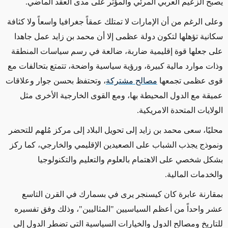
يصبح الزعيم العربي المرئي والمؤثر على مدى العقد الماضي.
وعلى الرغم من أن الإمارات لا تمتلك عمقاً جغرافيا واسعاً ولا كثافة
سكانية تؤهلها لتكون دولة عظمى إلا أن محمد بن زايد عمل جاهدا
على جعلها قوة إقليمية ضاربة، ضالعة في رسم سياسات المنطقة
وذات موارد مالية كبيرة، ورؤية سياسية واضحة، تتمتع بتحالفات مع
قوى عظمى تجمعها
مصالح مشتركة
، وتحتفظ بحسن جوار وعلاقات
عميقة مع الدول المحيطة بها، ومع القوى الخارجية الأخرى مثل
الولايات المتحدة الامريكية.
محليًا، سعى محمد بن زايد إلى تحويل البلاد إلى مركز مُلهم للتحضر
ونموذج يجذب الشباب على الصعيدين الإقليمي والخارجي، كما ركز
بشكل شخصي على الاهتمام بالعلوم والتعليم والتكنولوجيا
والخدمات المالية.
بمقارنة عابرة كان كيسنجر يرى في بسمارك في القرن التاسع
عشر واحداً من أعظم السياسيين "المثاليين"، وذلك وفق تفسيره
للتاريخ ومصالح الدول والخيارات السياسية التي تضطر الدول إلى