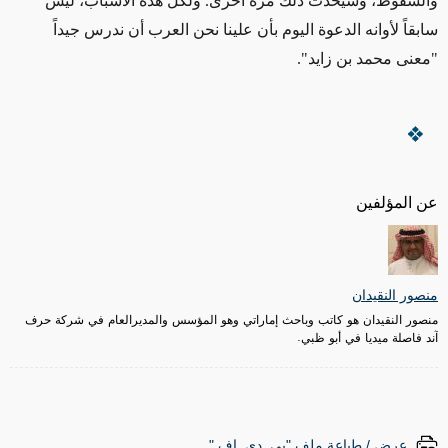
والسقوط، وسيحدث ذلك مرة أخرى. ولكل هذه الأسباب، ليس
سابقاً لأوانه الدعوة اليوم بأن علينا نحن العرب أن ندرس جيداً
"معنى محمد بن زايد".
عن المؤلفين
منصور النقيدان
منصور النقيدان هو كاتب وباحث إماراتي وهو المؤسس والمديرالعام في شركة حرف
آند فاصلة ميديا في أبو ظبي.
عرض / طباعة ملف "پي. دي. إف."