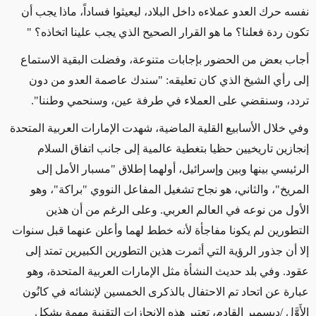
نفسه حرك العدو عملاءه داخل البلاد، ليعيثوا فساداً، ماذا يجب أن
تكون ردة فعلنا؟ ما هو القرار الصحيح الذي يجب علينا اتخاذه؟ "
أجاب بعض من الحضور بإجابات متنوعة، وفضلت البقية الاستماع
إلى رأي الشيخ الذي كان تعليقه: "سندك عاصمة العدو من دون
تردد، وسنقضي على العملاء في طرفة عين، وسنحمي وطننا".
وفي خلال الأسابيع القلية الماضية، شهدت الإمارات العربية المتحدة
إنجازين تاريخيين حظيا بتغطية عالمية إلى جانب اتفاق السلام
الرئيسي بينها وبين وإسرائيل، أولهما إطلاق "مسبار الأمل إلى
المريخ"، والثاني، هو نجاح تشغيل المفاعل النووي "براكة"، وهو
الأول من نوعه في العالم العربي. وعلى الرغم من أن هذين
التطورين لم يكونا مفاجأة لأنه خطط لهما وأعلن عنهما قبل سنوات
إلا أن جذور الرؤية التي أثمرت هذين التطورين الكبيرين تمتد إلى
عقود. وفي بلد حديث النشأة مثل الإمارات العربية المتحدة، وهو
عبارة عن اتحاد تم الاحتفال بالذكرى الخمسين لإنشائه في كانُون
الأَوَّل
/
ديسمبر القادم، تعتبر هذه الإنجازات التقنية مهمة بشكل