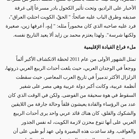
الأخبار على الراديو، وتحت تأثير الكحول بادر مسرعاً إلى غرفة
صديقه وطرق الباب عليه صائحاً: " الحقْ، الكويت احتلتِ العراق"،
فرد عليه صاحبه الذي كان مخموراً مثله: " إيهٍ، أعرفها زين، صغيرة
ولكنها شرسة". ولهذا يعتزم محمد بن زايد ألا يعيد التاريخ نفسه.
ملء فراغ القيادة الإقليمية
تمثل الشهور الأولى من عام 2011 لحظة الانكشاف الأكبر ألماً
ووجعاً في الوجدان العربي، حيث بلغت أحداث الربيع العربي ذروتها،
الزلزال الأكثر تدميراً في تاريخ العرب المعاصر، حيث سقطت
أنظمة عربية، وكانت أكبر دولة عربية وهي مصر على شفير
السقوط في هوة سحيقة من الفوضى. ولكن في الوقت الذي كان
عدد من الرؤساء والقادة يعيشون قلقاً وحالة جارفة من اللايقين
والشكوك والقلق، كان هناك قائد عربي واحد يرى أحداث الربيع
العربي على أنها تنوع محزن لازمة الكويت، له نفس الجذور
والعواقب. وقد ساعدت هذه البصيرة ولي عهد أبو ظبي على أن