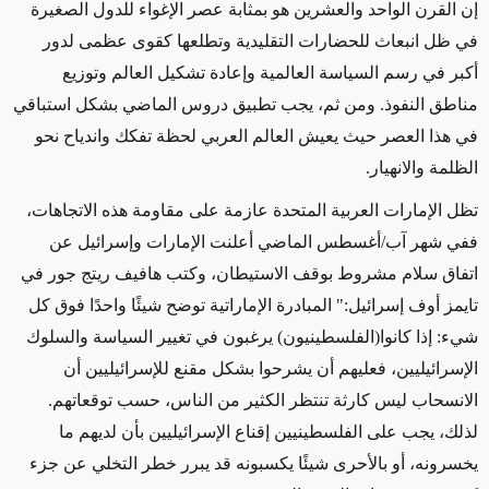
إن القرن الواحد والعشرين هو بمثابة عصر الإغواء للدول الصغيرة
في ظل انبعاث للحضارات التقليدية وتطلعها كقوى عظمى لدور
أكبر في رسم السياسة العالمية وإعادة تشكيل العالم وتوزيع
مناطق النفوذ. ومن ثم، يجب تطبيق دروس الماضي بشكل استباقي
في هذا العصر حيث يعيش العالم العربي لحظة تفكك واندياح نحو
الظلمة والانهيار.
تظل الإمارات العربية المتحدة عازمة على مقاومة هذه الاتجاهات،
ففي شهر آب
/
أغسطس الماضي أعلنت الإمارات وإسرائيل عن
اتفاق سلام مشروط بوقف الاستيطان، وكتب هافيف ريتج جور في
تايمز أوف إسرائيل:" المبادرة الإماراتية توضح شيئًا واحدًا فوق كل
شيء: إذا كانوا(الفلسطينيون) يرغبون في تغيير السياسة والسلوك
الإسرائيليين، فعليهم أن يشرحوا بشكل مقنع للإسرائيليين أن
الانسحاب ليس كارثة تنتظر الكثير من الناس، حسب توقعاتهم.
لذلك، يجب على الفلسطينيين إقناع الإسرائيليين بأن لديهم ما
يخسرونه، أو بالأحرى شيئًا يكسبونه قد يبرر خطر التخلي عن جزء