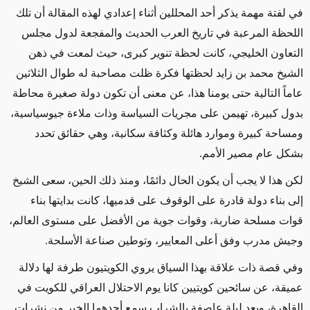
في لفتة مهمة يذكر أحد المحللين أثناء إعدادي لهذه المقالة أن تلك
اللحظة المرعبة في تاريخ العرب الحديث والمفجعة لدول مجلس
التعاون الخليجي، كانت لحظة تنوير كبرى، حيث لمعت في ذهن
الشيخ محمد بن زايد لحظتها فكرة ظلت مصاحبة له طوال الثلاثين
عاماً التالية حتى يومنا هذا، عن معنى أن تكون دولة صغيرة محاطة
بدول كبيرة، تهيمن على مجريات السياسة وذات ملاءة جيوسياسية،
ومساحة كبيرة وموارد هائلة وكثافة سكانية، وهي حقائق تحدد
بشكل عام مصير الأمم.
لكن هذا لا يجب أن يكون الحال دائمًا، ومنذ ذلك الحين، سعى الشيخ
إلى بناء دولة قادرة على الوقوف على قدميها، كانت بدايتها بناء
قوات مسلحة ضاربة، وقوات جوية من الأفضل على مستوى العالم،
وجيش مدرب وفق أعلى المعايير، وتوطين صناعة الأسلحة.
وفي قصة ذات علاقة بهذا السياق يروي الكويتيون طرفة لها دلالة
عميقة، عن سائحين كويتيين كانا يوم الاحتلال العراقي للكويت في
القاهرة، وبعد ليلة عاصفة بالشراب سمع أحدهما الخبر من نشرات