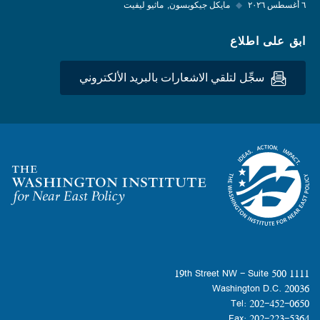
٦ أغسطس ٢٠٢٦
◆
مايكل جيكوبسون
ماثيو ليفيت
ابق على اطلاع
سجِّل لتلقي الاشعارات بالبريد الألكتروني
Homepage
1111 19th Street NW - Suite 500
Washington D.C. 20036
Tel: 202-452-0650
Fax: 202-223-5364