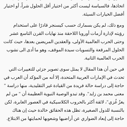
اتخاذها، فالسياسة ليست أكثر من اختيار أقل الحلول شراً، أو اختيار
أفضل الخيارات السيئة.
ومع ذلك، لم يكن بسمارك حسب كيسنجر قادرًا على استخدام
رؤيته لإدارة أزمات أوروبا اللاحقة منذ نهايات القرن التاسع عشر
وحتى الحرب العالمية الأولى، والعقدين المريضين بعدها، حيث كانت
الحلول المرقعة والتسويات سيدة الموقف، وهو ما أدى الى نشوب
الحرب العالمية الثانية.
في حين أن هذا المقال لا يمثل سوى تصوير جزئي للتغييرات التي
تحدث في الإمارات العربية المتحدة، إلا أنه من المؤكد أن العرب في
حاجة إلى دراسة حالة فريدة من القيادة غير التقليدية، منها دراسة "
معنى محمد بن زايد". وقد تبدو الوصية النبوية العظيمة أن " من لم
يغزُ غُزي"، لائقة أكثر بالحروب الكلاسيكية في العصور الغابرة، لكن
بالنسبة للدول الصغيرة، تظل هذه الحقائق خالدة حيث إن هناك
حاجة إلى إبعاد الضواري عن أراضيها وشعوبها لحمايتها من الابتلاع.