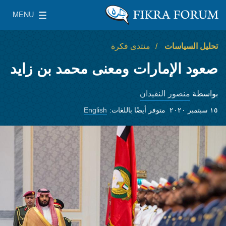
Skip to main content
MENU
معهد واشنطن لسياسات الشرق الأدنى
le Main Menu
تحليل السياسات
منتدى فكرة
صعود الإمارات ومعنى محمد بن زايد
منصور النقيدان
بواسطة
١٥ سبتمبر ٢٠٢٠
متوفر أيضًا باللغات:
English