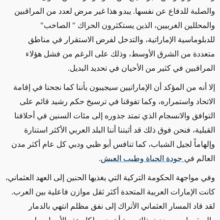
والصلبة للدفاع عن نفسها. يبدو هذا غير مرض لعدد من المراقبين
والمحللين الغربيين، الذين يستكثرون الحراك " الصاخب"
للدبلوماسية الإماراتية، والتدخل لفرض الاستقرار في مناطق
متعددة من الشرق الأوسط، وذلك على الرغم من فشل هؤلاء
المراقبين في كثير من الأحيان في تحديد البديل.
إلا أنه من المؤكد أن الإماراتيين سيجيبون بأننا كما نجحنا في إقامة
الاتحاد واستمراره، وكما تفوقنا في ترسيخ حكم رشيد قائم على
التوافق والانسجام الذي تمتد جذوره إلى مئات السنين في أحلافنا
القبلية، فنحن فوق ذلك قد أثبتنا أننا البلد العربي الأكثر استنارة
وإلهاماً لجيل الشباب، كما تنافس أبو ظبي ودبي كل عام أكثر مدن
العالم في
جودة الحياة وطيب العيش
.
وفي مواجهة الحكومة التركية التي يغذيها الحنين إلى العهد العثماني،
كانت الإمارات العربية المتحدة أكثر ثقل موازن فاعلية بين العرب.
لقد قاد المسار العثماني الأتراك إلى نفق مظلم انتهي بالدمار