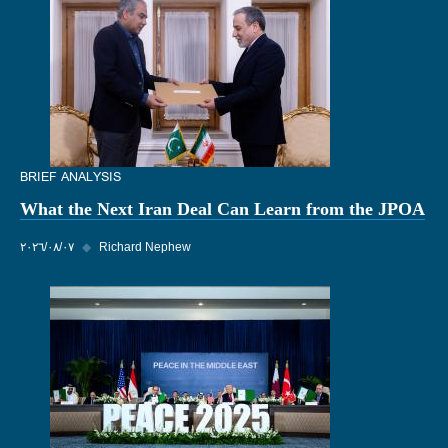
BRIEF ANALYSIS
What the Next Iran Deal Can Learn from the JPOA
Richard Nephew
◆
٠٧‏/٠٨‏/٢٠٢٦