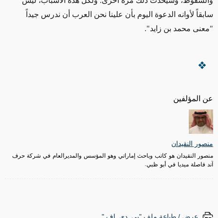
والسقوط، وسيحدث ذلك مرة أخرى. ولكل هذه الأسباب، ليس
سابقاً لأوانه الدعوة اليوم بأن علينا نحن العرب أن ندرس جيداً
"معنى محمد بن زايد".
عن المؤلفين
منصور النقيدان
منصور النقيدان هو كاتب وباحث إماراتي وهو المؤسس والمديرالعام في شركة حرف
آند فاصلة ميديا في أبو ظبي.
عرض / طباعة ملف "پي. دي. إف."