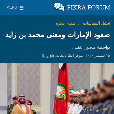
Skip to main content
MENU
معهد واشنطن لسياسات الشرق الأدنى
le Main Menu
تحليل السياسات
منتدى فكرة
صعود الإمارات ومعنى محمد بن زايد
منصور النقيدان
بواسطة
١٥ سبتمبر ٢٠٢٠
متوفر أيضًا باللغات:
English