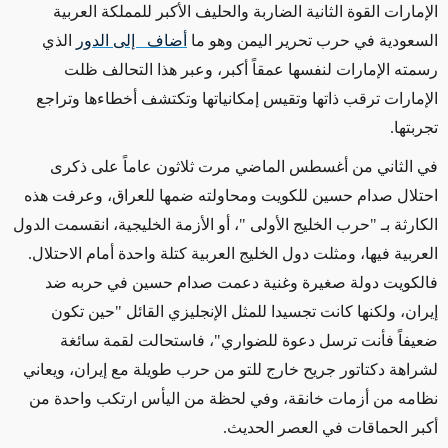
الإمارات القوة الثانية الضاربة والحليف الأكبر للمملكة العربية
السعودية في حرب تحرير اليمن وهو ما
أضاف إلى الدور
الذي
رسمته الإمارات لنفسها عمقاً أكبر، وعبر هذا التحالف ظلت
الإمارات ترقب ذاتها وتقيس إمكانياتها وتكتشف أخطاءها وتراجع
تجربتها.
في الثاني من أغسطس الماضي مرت ثلاثون عاماً على ذكرى
احتلال صدام حسين للكويت ومحاولته ضمها للعراق، وعرفت هذه
الكارثة بـ "حرب الخليج الأولى "، أو الأزمة الخليجية، انقسمت الدول
العربية فيها، ومثلت دول الخليج العربية كتلة واحدة أمام الاحتلال.
فالكويت دولة صغيرة وغنية دعمت صدام حسين في حربه ضد
إيران، ولكنها كانت تجسيدا للمثل الإنجليزي القائل "حين تكون
ضعيفاً فأنت ترسل دعوة للضواري"، فاستحالت لقمة سائغة
لشراهة دكتاتور جريح خارج للتو من حرب طويلة مع إيران، ويعاني
نظامه من أزمات خانقة، وفي لحظة من اليأس ارتكب واحدة من
أكبر الحماقات في العصر الحديث.