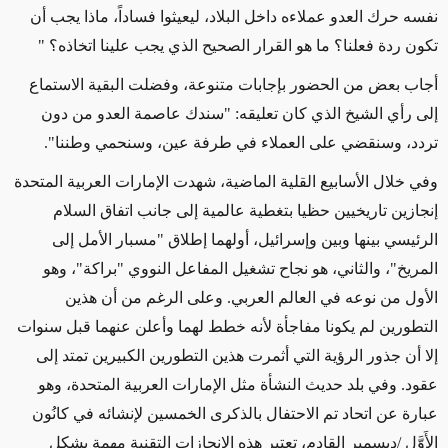
نفسه حرك العدو عملاءه داخل البلاد، ليعيثوا فساداً، ماذا يجب أن
تكون ردة فعلنا؟ ما هو القرار الصحيح الذي يجب علينا اتخاذه؟ "
أجاب بعض من الحضور بإجابات متنوعة، وفضلت البقية الاستماع
إلى رأي الشيخ الذي كان تعليقه: "سندك عاصمة العدو من دون
تردد، وسنقضي على العملاء في طرفة عين، وسنحمي وطننا".
وفي خلال الأسابيع القلية الماضية، شهدت الإمارات العربية المتحدة
إنجازين تاريخيين حظيا بتغطية عالمية إلى جانب اتفاق السلام
الرئيسي بينها وبين وإسرائيل، أولهما إطلاق "مسبار الأمل إلى
المريخ"، والثاني، هو نجاح تشغيل المفاعل النووي "براكة"، وهو
الأول من نوعه في العالم العربي. وعلى الرغم من أن هذين
التطورين لم يكونا مفاجأة لأنه خطط لهما وأعلن عنهما قبل سنوات
إلا أن جذور الرؤية التي أثمرت هذين التطورين الكبيرين تمتد إلى
عقود. وفي بلد حديث النشأة مثل الإمارات العربية المتحدة، وهو
عبارة عن اتحاد تم الاحتفال بالذكرى الخمسين لإنشائه في كانُون
الأَوَّل
/
ديسمبر القادم، تعتبر هذه الإنجازات التقنية مهمة بشكل