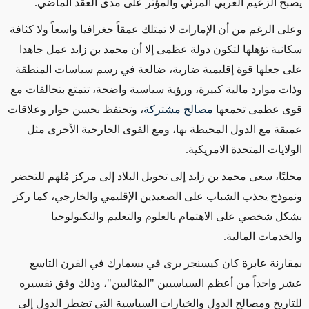
يصبح الزعيم العربي المرئي والمؤثر على مدى العقد الماضي.
وعلى الرغم من أن الإمارات لا تمتلك عمقاً جغرافيا واسعاً ولا كثافة
سكانية تؤهلها لتكون دولة عظمى إلا أن محمد بن زايد عمل جاهدا
على جعلها قوة إقليمية ضاربة، ضالعة في رسم سياسات المنطقة
وذات موارد مالية كبيرة، ورؤية سياسية واضحة، تتمتع بتحالفات مع
قوى عظمى تجمعها
مصالح مشتركة
، وتحتفظ بحسن جوار وعلاقات
عميقة مع الدول المحيطة بها، ومع القوى الخارجية الأخرى مثل
الولايات المتحدة الامريكية.
محليًا، سعى محمد بن زايد إلى تحويل البلاد إلى مركز مُلهم للتحضر
ونموذج يجذب الشباب على الصعيدين الإقليمي والخارجي، كما ركز
بشكل شخصي على الاهتمام بالعلوم والتعليم والتكنولوجيا
والخدمات المالية.
بمقارنة عابرة كان كيسنجر يرى في بسمارك في القرن التاسع
عشر واحداً من أعظم السياسيين "المثاليين"، وذلك وفق تفسيره
للتاريخ ومصالح الدول والخيارات السياسية التي تضطر الدول إلى