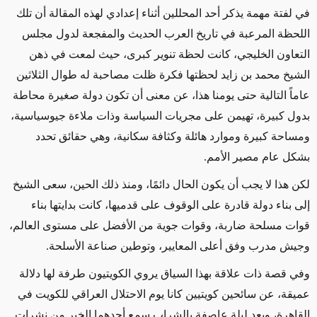
في لفتة مهمة يذكر أحد المحللين أثناء إعدادي لهذه المقالة أن تلك
اللحظة المرعبة في تاريخ العرب الحديث والمفجعة لدول مجلس
التعاون الخليجي، كانت لحظة تنوير كبرى، حيث لمعت في ذهن
الشيخ محمد بن زايد لحظتها فكرة ظلت مصاحبة له طوال الثلاثين
عاماً التالية حتى يومنا هذا، عن معنى أن تكون دولة صغيرة محاطة
بدول كبيرة، تهيمن على مجريات السياسة وذات ملاءة جيوسياسية،
ومساحة كبيرة وموارد هائلة وكثافة سكانية، وهي حقائق تحدد
بشكل عام مصير الأمم.
لكن هذا لا يجب أن يكون الحال دائمًا، ومنذ ذلك الحين، سعى الشيخ
إلى بناء دولة قادرة على الوقوف على قدميها، كانت بدايتها بناء
قوات مسلحة ضاربة، وقوات جوية من الأفضل على مستوى العالم،
وجيش مدرب وفق أعلى المعايير، وتوطين صناعة الأسلحة.
وفي قصة ذات علاقة بهذا السياق يروي الكويتيون طرفة لها دلالة
عميقة، عن سائحين كويتيين كانا يوم الاحتلال العراقي للكويت في
القاهرة، وبعد ليلة عاصفة بالشراب سمع أحدهما الخبر من نشرات