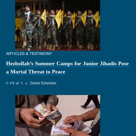
ARTICLES & TESTIMONY
Hezbollah’s Summer Camps for Junior Jihadis Pose
a Mortal Threat to Peace
David Schenker
◆
٠٦‏/٠٨‏/٢٠٢٦