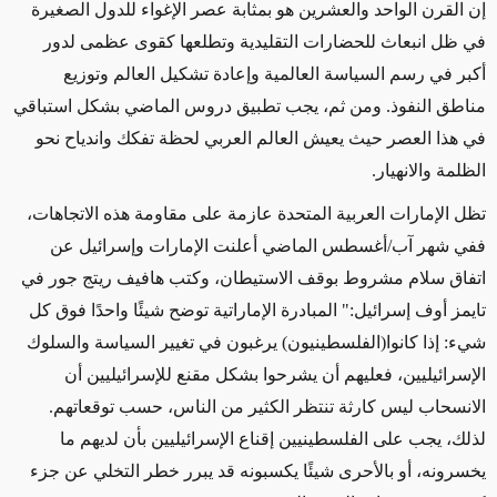
إن القرن الواحد والعشرين هو بمثابة عصر الإغواء للدول الصغيرة
في ظل انبعاث للحضارات التقليدية وتطلعها كقوى عظمى لدور
أكبر في رسم السياسة العالمية وإعادة تشكيل العالم وتوزيع
مناطق النفوذ. ومن ثم، يجب تطبيق دروس الماضي بشكل استباقي
في هذا العصر حيث يعيش العالم العربي لحظة تفكك واندياح نحو
الظلمة والانهيار.
تظل الإمارات العربية المتحدة عازمة على مقاومة هذه الاتجاهات،
ففي شهر آب
/
أغسطس الماضي أعلنت الإمارات وإسرائيل عن
اتفاق سلام مشروط بوقف الاستيطان، وكتب هافيف ريتج جور في
تايمز أوف إسرائيل:" المبادرة الإماراتية توضح شيئًا واحدًا فوق كل
شيء: إذا كانوا(الفلسطينيون) يرغبون في تغيير السياسة والسلوك
الإسرائيليين، فعليهم أن يشرحوا بشكل مقنع للإسرائيليين أن
الانسحاب ليس كارثة تنتظر الكثير من الناس، حسب توقعاتهم.
لذلك، يجب على الفلسطينيين إقناع الإسرائيليين بأن لديهم ما
يخسرونه، أو بالأحرى شيئًا يكسبونه قد يبرر خطر التخلي عن جزء