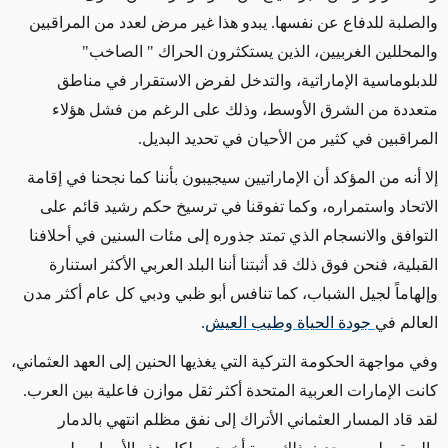
والصلبة للدفاع عن نفسها. يبدو هذا غير مرض لعدد من المراقبين
والمحللين الغربيين، الذين يستكثرون الحراك " الصاخب"
للدبلوماسية الإماراتية، والتدخل لفرض الاستقرار في مناطق
متعددة من الشرق الأوسط، وذلك على الرغم من فشل هؤلاء
المراقبين في كثير من الأحيان في تحديد البديل.
إلا أنه من المؤكد أن الإماراتيين سيجيبون بأننا كما نجحنا في إقامة
الاتحاد واستمراره، وكما تفوقنا في ترسيخ حكم رشيد قائم على
التوافق والانسجام الذي تمتد جذوره إلى مئات السنين في أحلافنا
القبلية، فنحن فوق ذلك قد أثبتنا أننا البلد العربي الأكثر استنارة
وإلهاماً لجيل الشباب، كما تنافس أبو ظبي ودبي كل عام أكثر مدن
العالم في
جودة الحياة وطيب العيش
.
وفي مواجهة الحكومة التركية التي يغذيها الحنين إلى العهد العثماني،
كانت الإمارات العربية المتحدة أكثر ثقل موازن فاعلية بين العرب.
لقد قاد المسار العثماني الأتراك إلى نفق مظلم انتهي بالدمار