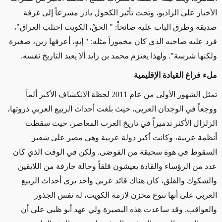
الأخبار على الراديو، وتحت تأثير الكحول بادر مسرعاً إلى غرفة
صديقه وطرق الباب عليه صائحاً: " الحقْ، الكويت احتلتِ العراق"،
فرد عليه صاحبه الذي كان مخموراً مثله: " إيهٍ، أعرفها زين، صغيرة
ولكنها شرسة". ولهذا يعتزم محمد بن زايد ألا يعيد التاريخ نفسه.
ملء فراغ القيادة الإقليمية
تمثل الشهور الأولى من عام 2011 لحظة الانكشاف الأكبر ألماً
ووجعاً في الوجدان العربي، حيث بلغت أحداث الربيع العربي ذروتها،
الزلزال الأكثر تدميراً في تاريخ العرب المعاصر، حيث سقطت
أنظمة عربية، وكانت أكبر دولة عربية وهي مصر على شفير
السقوط في هوة سحيقة من الفوضى. ولكن في الوقت الذي كان
عدد من الرؤساء والقادة يعيشون قلقاً وحالة جارفة من اللايقين
والشكوك والقلق، كان هناك قائد عربي واحد يرى أحداث الربيع
العربي على أنها تنوع محزن لازمة الكويت، له نفس الجذور
والعواقب. وقد ساعدت هذه البصيرة ولي عهد أبو ظبي على أن