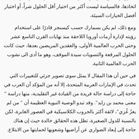
اتخاذها، فالسياسة ليست أكثر من اختيار أقل الحلول شراً، أو اختيار
أفضل الخيارات السيئة.
ومع ذلك، لم يكن بسمارك حسب كيسنجر قادرًا على استخدام
رؤيته لإدارة أزمات أوروبا اللاحقة منذ نهايات القرن التاسع عشر
وحتى الحرب العالمية الأولى، والعقدين المريضين بعدها، حيث كانت
الحلول المرقعة والتسويات سيدة الموقف، وهو ما أدى الى نشوب
الحرب العالمية الثانية.
في حين أن هذا المقال لا يمثل سوى تصوير جزئي للتغييرات التي
تحدث في الإمارات العربية المتحدة، إلا أنه من المؤكد أن العرب في
حاجة إلى دراسة حالة فريدة من القيادة غير التقليدية، منها دراسة "
معنى محمد بن زايد". وقد تبدو الوصية النبوية العظيمة أن " من لم
يغزُ غُزي"، لائقة أكثر بالحروب الكلاسيكية في العصور الغابرة، لكن
بالنسبة للدول الصغيرة، تظل هذه الحقائق خالدة حيث إن هناك
حاجة إلى إبعاد الضواري عن أراضيها وشعوبها لحمايتها من الابتلاع.