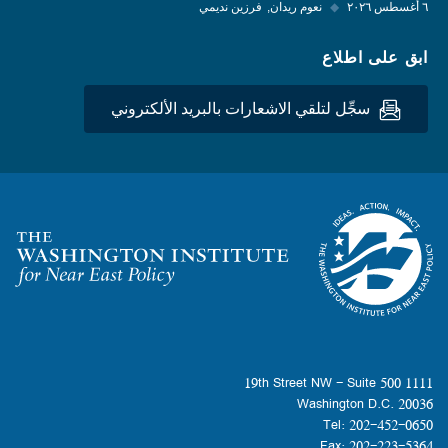
٦ أغسطس ٢٠٢٦
◆
نعوم ريدان
فرزين نديمي
ابق على اطلاع
سجِّل لتلقي الاشعارات بالبريد الألكتروني
Homepage
1111 19th Street NW - Suite 500
Washington D.C. 20036
Tel: 202-452-0650
Fax: 202-223-5364