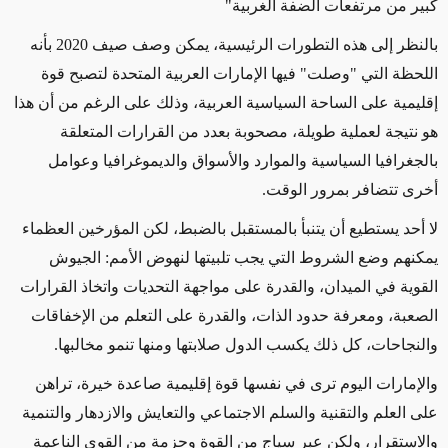
كبير من مرتفعات الضفة الغربية"
بالنظر إلى هذه التطورات الرئيسية، يمكن وصف صيف 2020 بأنه
اللحظة التي "وصلت" فيها الإمارات العربية المتحدة لتصبح قوة
إقليمية على الساحة السياسية العربية، وذلك على الرغم من أن هذا
هو نتيجة لعملية طويلة، مصحوبة بعدد من القرارات المتعلقة
بالجغرافيا السياسية والموارد والأسواق والديموغرافيا وعوامل
أخرى تتضافر بمرور الوقت.
لا أحد يستطيع أن يتنبأ بالمستقبل بالضبط، لكن المؤرخين العظماء
يمكنهم وضع الشروط التي يجب تلبيتها لنهوض الأمم: الجيوش
القوية في الميدان، والقدرة على مواجهة التحديات واتخاذ القرارات
الصعبة، ومعرفة حدود الذات، والقدرة على التعلم من الإخفاقات
والنجاحات، كل ذلك يكسب الدول صلابتها ومنها تنمو مخالبها.
والإمارات اليوم ترى في نفسها قوة إقليمية صاعدة خيرة، تراهن
على العلم والتقنية والسلم الاجتماعي والتعايش والازدهار والتنمية
والاستقرار، ولكن عبر سياج من القوة وحزمة من القوى الناعمة