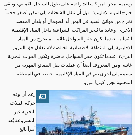
رسمية. تبحر المراكب الشراعية على طول الساحل العُماني، وتبقى
خارج المياه الإقليمية، قبل أن تنقل الشحنات إلى سفن أصغر حجماً
تخرج من موانئ الصيد في اليمن أو الصومال أو بلدان المقصد
الأخرى. وعادة ما تُبحر المراكب الشراعية داخل المياه الإقليمية
العُمانية عندما تكون خفر
السواحل غائبة، ثم تخرج من المياه
الإقليمية إلى المنطقة الاقتصادية الخالصة لاستغلال حق المرور
البريء، عندما تكون خفر السواحل حاضرة وتكون القوات البحرية
غائبة
.
ومن المعروف
أيضاً
أن عمليات نقل البضائع المهربة من
سفينة إلى أخرى تتم في المياه الإقليمية، خاصة في المنطقة
المحمية بجزر كوريا موريا
.
رغم أن وقف
Open image
حركة الملاحة
البحرية غير
المشروعة يُعد
أمراً بالغ