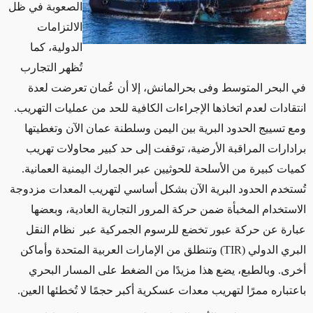
الصعوبة في ظل
الالتزامات
الدولية، كما
تُظهر التجارب
في البحر المتوسط وفى بحرالمانش، إلا أن عُمان تعرضت لعدة
انتقادات لعدم اتخاذها الإجراءات الكافية للحد من عمليات التهريب
.
ومع تسييج الحدود البرية بين اليمن وسلطنة عمان الآن وتغطيتها
برادارات المراقبة الأرضية، توقفت إلى حد كبير محاولات تهريب
كميات كبيرة من الأسلحة للحوثيين عبر الجمارك اليمنية العمانية.
تُستخدم الحدود البرية الآن بشكل أساسي لتهريب المعدات
مزدوجة
الاستخدام
المخبأة ضمن حركة المرور التجارية العادية، وبعضها
عبارة عن حركة عبور تخضع للرسوم الجمركية عبر نظام النقل
البري الدولي (
TIR
) وتنطلق من الإمارات العربية المتحدة وأماكن
أخرى. وبالطبع، يضع هذا مزيدًا من الضغط على المسار البحري
باعتباره ممرًا لتهريب معدات عسكرية أكبر حجمًا لا تُخطئها العين
.