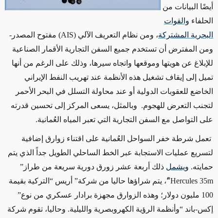
أيضًا البيانات من
الحلفاء
والقوات
البحرية المشتركة
،
ومن نظام التعريف الآلي
(AIS)
مفتوح المصدر-
ومن المفترض أن تستخدم جميع السفن التجارية الأقمار الصناعية
للإبلاغ عن هويتها وموقعها واتجاه سيرها، وذلك على الرغم من أنها
تميل إلى إيقاف
تشغيل هذه الأنظمة عند تهريب النفط الإيراني
الخاضع للعقوبات الدولية أو عند محاولة التسلل في البحر الأحمر
لتجنب التعرض للهجوم.
وبالمثل،
يسعى المركز إلى تحسين قدرته
على التواصل مع السفن التجارية التي تعبر المياه العُمانية.
تعمل شرطة خفر السواحل العُمانية على اقتناء زوارق إضافية
لتسريع عمليات الاستجابة عبر الخط الساحلي الطويل جداً الذي يتم
حمايته
.
ويشمل
ذلك أربعة عشر زورق دورية سريعة من طراز”
Hercules 35m
“ً، يتم شراؤها حاليا من شركة” أريس “التركية بقيمة
100 مليون دولار؛ وهذه الزوارق مجهزة برادار عسكري من نوع”
إكس-باند “وأنظمة الرؤية الكهروبصرية والليلية. وحاليا، تقوم شركة