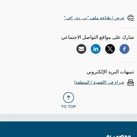
عرض / طباعة ملف "پي. دي. إف."
شارك على مواقع التواصل الاجتماعي
تنبيهات البريد الإلكتروني
خبراء في [القضية / المنطقة]
TO TOP
موصى به