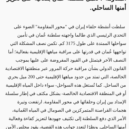
أمنها الساحلي.
سلطت أنشطة حلفاء إيران في "محور المقاومة" الضوء على
التحدي الرئيسي الذي طالما واجهته سلطنة عُمان في تأمين
سواحلها الممتدة على طول 3175 كم. تكمن نصف المشكلة التي
تواجهها عُمان في قدرتها على مراقبة مياهها الإقليمية بفعالية؛ أما
النصف الآخر فيتمثل في القيود المفروضة على عليها بموجب
القانون الدولي بشأن مراقبة حركة المرور عبر منطقتها الاقتصادية
الخالصة، التي تمتد من حدود مياهها الإقليمية حتى 200 ميل بحري
من الساحل.
كما تُستغل هذه السواحل- سواء داخل المياه الإقليمية
أو في المنطقة الاقتصادية الخالصة- بشكل مكثف في إطار سلسلة
الإمداد بين إيران وحلفائها في محور المقاومة
.
ارتفعت وتيرة
هجمات القراصنة المتمركزين في الصومال في المياه العُمانية،
الأمر الذي دفع السلطنة إلى تكثيف جهودها لتعزيز كفاءة وفعالية
أمنها الساحلي
.
ونظرًا لتعدد جوانب هذه القضية، يقود مجلس الأمن