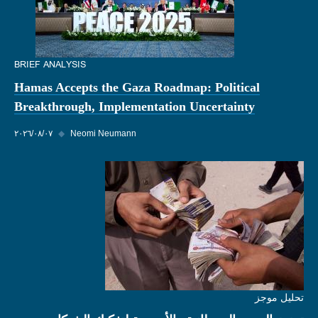
BRIEF ANALYSIS
Hamas Accepts the Gaza Roadmap: Political
Breakthrough, Implementation Uncertainty
Neomi Neumann
◆
٠٧‏/٠٨‏/٢٠٢٦
تحليل موجز