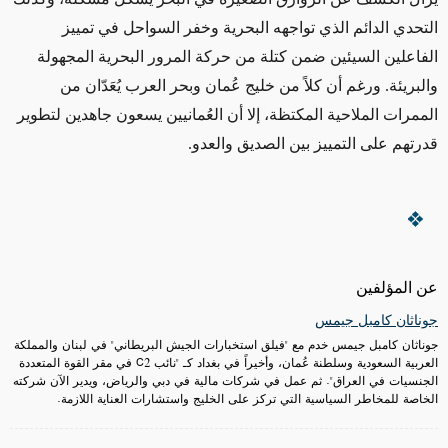
التحدي الدائم الذي تواجهه البحرية وخفر السواحل في تمييز
الفاعلين السيئين ضمن كتلة من حركة المرور البحرية المجهولة
والبريئة. ورغم أن
كلاً من
خليج عُمان وبحر العرب
يُعَدّان
من
الممرات الملاحية المكتظة، إلا أن
العُمانيين
يسعون جاهدين لتطوير
قدرتهم على التمييز بين الصديق والعدو.
عن المؤلفين
جوناثان كامبل جيمس
جوناثان كامبل جيمس خدم مع "فيلق استخبارات الجيش البريطاني" في لبنان والمملكة
العربية السعودية وسلطنة عُمان، وأخيراً في بغداد كـ "نائب C2 في مقر القوة المتعددة
الجنسيات في العراق". ثم عمل في شركات مالية في دبي والرياض، ويدير الآن شركته
الخاصة للمخاطر السياسية التي تركز على الخليج واستشارات العناية اللازمة.