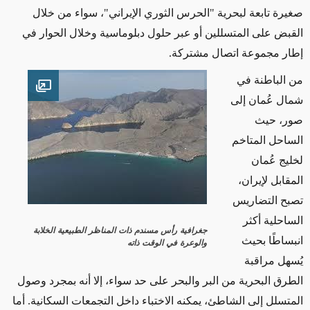
صغيرة تابعة لبحرية "الحرس الثوري الإيراني"،
سواء
من خلال
القبض على المتسللين أو عبر حلول دبلوماسية وخلال الحوار في
إطار مجموعة اتصال مشتركة
.
من الباطنة في
en image
شمال عُمان إلى
صور، حيث
الساحل المتاخم
لخليج عُمان
المقابل لإيران،
تصبح التضاريس
الساحلية أكثر
جغرافية
رأس مسندم ذات المناظر الطبيعية الخلابة
انبساطًا بحيث
والوعرة في الوقت ذاته
يُسهل مراقبة
الطرق البحرية من البر والبحر على حد سواء، إلا أنه بمجرد وصول
المتسلل إلى الشاطئ، يمكنه الاختباء داخل التجمعات السكانية
.
أما