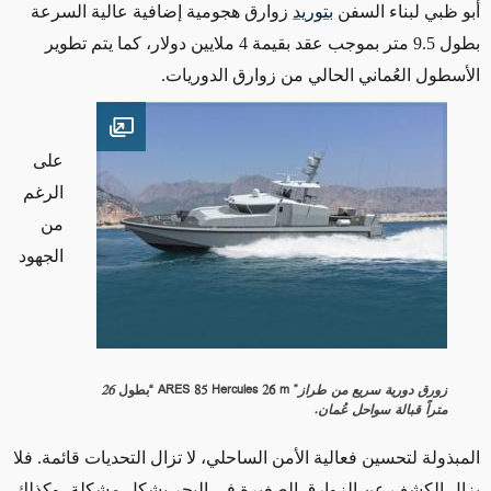
أبو ظبي لبناء السفن
بتوريد
زوارق هجومية إضافية عالية السرعة
بطول 9.5 متر بموجب عقد بقيمة 4 ملايين دولار، كما يتم تطوير
الأسطول العُماني الحالي من زوارق الدوريات.
Open image
على
الرغم
من
الجهود
زورق دورية سريع من طراز
”
ARES 85 Hercules 26 m
“بطول
26
متراً قبالة سواحل عُمان
.
المبذولة لتحسين فعالية الأمن الساحلي، لا تزال التحديات قائمة. فلا
يزال الكشف عن الزوارق الصغيرة في البحر يشكل مشكلة، وكذلك