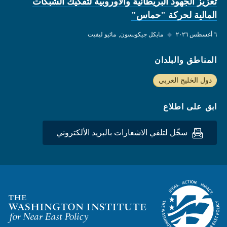
تعزيز الجهود البريطانية والأوروبية لتفكيك الشبكات
المالية لحركة "حماس"
٦ أغسطس ٢٠٢٦
◆
مايكل جيكوبسون
ماثيو ليفيت
المناطق والبلدان
دول الخليج العربي
ابق على اطلاع
سجِّل لتلقي الاشعارات بالبريد الألكتروني
Homepage