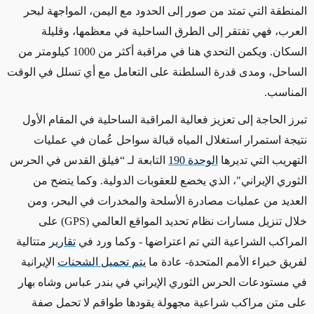
المنطقة التي تمتد من صور إلى الحدود مع اليمن، المواجهة لبحر
العرب،
فهي تفتقر إلى الطرق الساحلية في معظمها،
وقليلة
السكان. ويكمن التحدي هنا في مراقبة أكثر من 1000 كيلومتر من
الساحل، ومدى قدرة السلطنة على التعامل مع أي تسلل في الوقت
المناسب
.
تبرز الحاجة إلى تعزيز فعالية المراقبة الساحلية في المقام الأول
نتيجة استمرار استغلال المياه قبالة سواحل عُمان في عمليات
التهريب التي تديرها
الوحدة 190
التابعة لـ “فيلق القدس في الحرس
الثوري الإيراني"، الذي يخضع للعقوبات الدولية
. وكما
يتضح من
العديد من عمليات مصادرة الأسلحة والمخدرات في البحر،
ومن
خلال تنزيل مسارات نظام تحديد المواقع العالمي (
GPS
) على
المراكب الشراعية التي تم اعتراضها
- وكما ورد في
تقارير
متتالية
لفريق خبراء الأمم المتحدة- عادة ما
يتم تحميل
الشحنات
الإيرانية
في مستودعات الحرس الثوري الإيراني في بندر عباس وشاه بهار
على متن مراكب شراعية مجهولة يقودها طواقم لا تحمل صفة