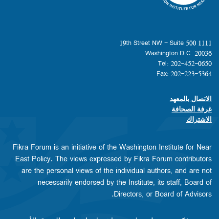
1111 19th Street NW - Suite 500
Washington D.C. 20036
Tel: 202-452-0650
Fax: 202-223-5364
الاتصال بالمعهد
Footer contact links
غرفة الصحافة
الاشتراك
Fikra Forum is an initiative of the Washington Institute for Near
East Policy. The views expressed by Fikra Forum contributors
are the personal views of the individual authors, and are not
necessarily endorsed by the Institute, its staff, Board of
Directors, or Board of Advisors.​​