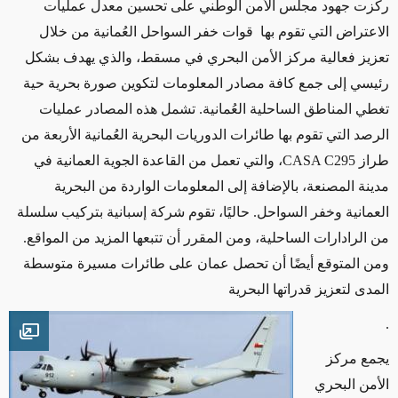
ركزت جهود مجلس الأمن الوطني على تحسين معدل عمليات
الاعتراض التي تقوم بها قوات خفر السواحل العُمانية من خلال
تعزيز فعالية مركز الأمن البحري في مسقط، والذي يهدف بشكل
رئيسي إلى جمع كافة مصادر المعلومات لتكوين صورة بحرية حية
تغطي المناطق الساحلية العُمانية. تشمل هذه المصادر عمليات
الرصد التي
تقوم بها طائرات الدوريات البحرية العُمانية الأربعة من
طراز
CASA C295
،
والتي تعمل من القاعدة الجوية العمانية في
مدينة المصنعة، بالإضافة إلى المعلومات الواردة من البحرية
العمانية وخفر السواحل
.
حاليًا، تقوم شركة إسبانية بتركيب سلسلة
من الرادارات الساحلية، ومن المقرر أن تتبعها المزيد من المواقع.
ومن المتوقع أيضًا أن تحصل عمان على طائرات مسيرة متوسطة
المدى لتعزيز قدراتها البحرية
.
mage
يجمع مركز
الأمن البحري