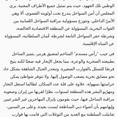
الوطني تلك الجهود، حيث
يتم تمثيل جميع الأطراف المعنية
. يرى
المجلس أن أمن السواحل
يندرج تحت أولويته
القصوى
، ألا وهي
الأمنُ الداخلي
. وتتوزع مسؤولية مراقبة السواحل العُمانية بين
القوات البحرية، المسؤولة عن المنطقة الاقتصادية الخالصة،
وشرطة خفر السواحل التابعة لشرطة عُمان السلطانية، المسؤولة
عن المياه الإقليمية
.
في جيب "رأس مسندم" المتاخم لمضيق هرمز، يتميز الساحل
بطبيعته الصخرية والوعرة، مما يجعل الإبحار فيه صعبًا لكنه يتيح
فرصًا للتسلل بالقوارب الصغيرة. وتنحدر الجبال الشاهقة بشكل حاد
نحو مضايق بحرية يصعب الوصول إليها، ولا تتوفر شواطئ يمكن
حراستها بسهولة، علاوة على قلة عدد السكان.
لطالما
استغل التجار
ومهرّبو البشر هذه المنطقة لسنوات، نظرًا لقربها من إيران وصعوبة
مراقبة الساحل فيها، حيث يقومون بإنزال المهاجرين غير الشرعيين
وإيهامهم بأن أضواء دبي الساطعة ليست بعيدة. وعلى مر السنين،
تعاملت السلطنة مع العديد من التوغلات التي قامت بها قوارب