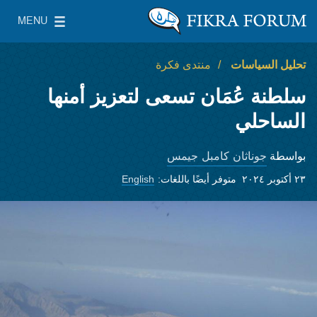
Skip to main content
MENU
معهد واشنطن لسياسات الشرق الأدنى
le Main Menu
تحليل السياسات
منتدى فكرة
سلطنة عُمَان تسعى لتعزيز أمنها
الساحلي
جوناثان كامبل جيمس
بواسطة
٢٣ أكتوبر ٢٠٢٤
متوفر أيضًا باللغات:
English