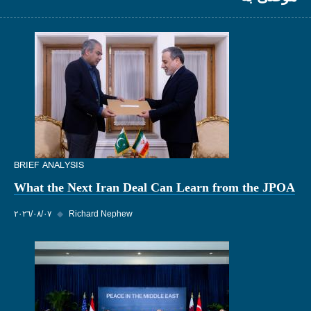
BRIEF ANALYSIS
What the Next Iran Deal Can Learn from the JPOA
Richard Nephew
◆
٠٧‏/٠٨‏/٢٠٢٦