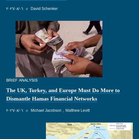
David Schenker
◆
٠٦‏/٠٨‏/٢٠٢٦
BRIEF ANALYSIS
The UK, Turkey, and Europe Must Do More to
Dismantle Hamas Financial Networks
Matthew Levitt
Michael Jacobson
◆
٠٦‏/٠٨‏/٢٠٢٦