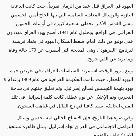
اليهود في العراق قبل عقد من الزمان تقريباً، حيث كانت الدعاية
النازية والرسائل المعادية للسامية التي بثها الحاج أمين الحسيني،
مفتي القدس الأكبر، تحظى بشعبية كبيرة في أوساط الجمهور
العراقي. في الواقع، وبحلول عام 1941، أصبح يهود العراق مهددون.
ففي يونيو من ذلك العام، سقط السكان اليهود في بغداد فريسة
لبرنامج "الفرهود"، وهي المذبحة التي أسفرت عن 179 حالة وفاة
وما يزيد عن الفي جريح.
ومع مرور الوقت، استمرت السياسات العراقية في تعريض حياة
اليهود للخطر، حيث قامت الحكومة العراقية في عام 1969 بإعدام 9
يهود بتهمة التجسس لصالح إسرائيل، وتم تعليق جثثهم في ساحة
التحرير، وتم الإعلان عن يوم عطلة. كانت كلمة إسرائيل في تلك
الفترة الحالكة، سببا كافيا في زج القائل في غياهب السجون.
وفي ضوء هذا التاريخ، فإن الانفتاح الحالي لمستخدمي وسائل
التواصل الاجتماعي في العراق تجاه إسرائيل، يمثل ظاهرة تستحق
الاستكشاف والتفحص.