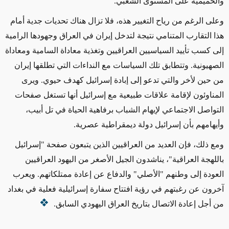
والحميمية على المستوى الشعبي.
وعلى الرغم من رياح التغيير هذه، فلا تزال هناك تحديات جدية أمام
هذا التقارب المتنامي نتيجة لتدخل إيران في العراق وجهودها الرامية
إلى كسب تأييد السياسيين العراقيين وتغذية معاداة السامية ومعاداة
الصهيونية. وتتطابق تلك السياسات مع النداءات التي تطلقها إيران
من حين لأخر والتي تدعو إلى إبادة إسرائيل كهدف حيوي. ويرى
المناوئون لإقامة علاقات طبيعية مع إسرائيل أنها تستغل صفحات
التواصل الاجتماعي لإيهام الشباب برفاهية الحياة في تل أبيب،
وأيهامهم بأن إسرائيل دولة ديمقراطية عصرية.
ومع ذلك، فإن العديد من العراقيين الذين يتبعون صفحة "إسرائيل
باللهجة العراقية"، يناشدون الجيل الأصغر من اليهود العراقيين
العودة إلى وطنهم "الأصلي" والدفاع عن إعادة ممتلكاتهم. ويعرب
آخرون عن رغبتهم في رؤية افتتاح سفارة إسرائيلية فعلية في بغداد
من أجل إعادة الاتصال بتاريخ العراق اليهودي السابق.