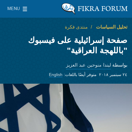
Skip to main content
MENU
معهد واشنطن لسياسات الشرق الأدنى
le Main Menu
تحليل السياسات
منتدى فكرة
صفحة إسرائيلية على فيسبوك
"باللهجة العراقية"
ليندا منوحين عبد العزيز
بواسطة
٢٤ سبتمبر ٢٠١٨
متوفر أيضًا باللغات:
English