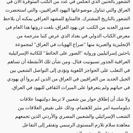
الشعور بالحنين الذي انعكس في عدد من الكتب المتوفرة الآن في
العراق والتي تتناول موضوعاتها اليهود العراقيين، والتي استحضرت
الشعور بالتاريخ المشترك. فالمتابع للمشهد العراقي يمكنه أن يلاحظ
صدور العديد من الكتب عن يهود العراق، بلغت ذروتها هذا العام في
معرض الكتاب الدولي في بغداد الذي عرض كتبا مترجمة من
الإنجليزية والعبرية منها "صراع الهويات في العراق" لمجموعة
باحثين إسرائيليين ورواية "الصور على الحائط" للكاتبة الإسرائيلية
العراقية الجذور تسيونيت فتال. ومن شأن تلك الأنشطة أن تساهم
في التغلب على الحواجز اللغوية وتؤدى إلى التواصل الشعبي بين
الجيل الجديد من العراقيين في العراق من الذين لم يروا أي يهودي
في حياتهم ولم يتعرفوا على الميراث الثقافي لليهود في العراق.
ولا شك أن إطلاق حوار بين شعبين لا تربط دولتيهما علاقات
دبلوماسية امر مثير للاهتمام، وذلك على نقيض العلاقات بين
الشعب الإسرائيلي والشعبين المصري والأردني الذين تجمعهم
معاهدة سلام تلازم المستوى الرسمي وتفتقر إلى التفاعل