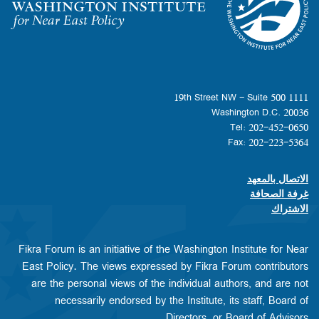
Homepage
1111 19th Street NW - Suite 500
Washington D.C. 20036
Tel: 202-452-0650
Fax: 202-223-5364
الاتصال بالمعهد
Footer contact links
غرفة الصحافة
الاشتراك
Fikra Forum is an initiative of the Washington Institute for Near
East Policy. The views expressed by Fikra Forum contributors
are the personal views of the individual authors, and are not
necessarily endorsed by the Institute, its staff, Board of
Directors, or Board of Advisors.​​