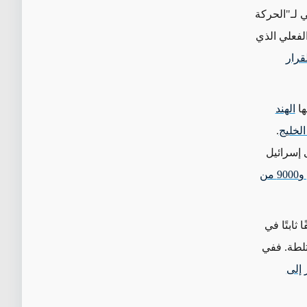
ي لـ"الحركة
لفعلي الذي
قرار
ها
الهند
الخليج
.
 إسرائيل
26700 سائح من إندونيسيا و23000 من تركيا و17700 من الأردن و9000 من
 ثابتًا في
تلطة. ففي
إلى