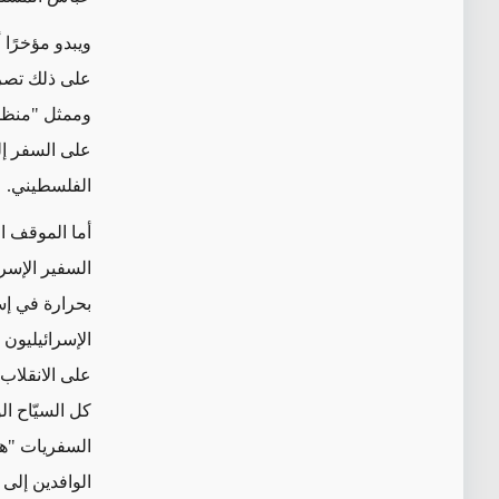
ويبدو مؤخرًا 
على ذلك تصر
وممثل "منظم
على السفر إل
الفلسطيني.
أما الموقف ال
السفير الإسرا
بحرارة في إس
الإسرائيليو
على الانقلاب
كل السيّاح ا
السفريات "هل
الوافدين إلى