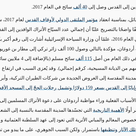
فدين إلى القدس وصل إلى
40 ألف
سائح في العام 2017.
ثل، بمناسبة انعقاد
مؤتمر الملتقى الدولي لأوقاف القدس
لعام 
ا واضحًا بالتصريح علنًا أن إجمالي عدد السيّاح الأتراك الوافدين إلى ال
سائح في العام 2016، علمًا أن وزارة السياحة الإسرائيلية أشارت إلى رقم أك
الذي صرّح به أردوغان، مؤكدة بالتالي وصول 100 ألف زائر تركي إلى مط
في ذلك العام من أصل
115 ألف
سائح مسلم (بالإضافة إلى 4 م
مهم من الديانة المسيحية، كرقم إجمالي). وقد يُعزى السبب في ارتفاع ع
المدينة المقدسة إلى العروض الجديدة من شركات الطيران التركية، وأبر
بسعر 159 دولارًا وتشمل رحلات الحجّ إلى المسجد الأقصى
 الأسباب الفعلية وراء مواظبة أردوغان على دعوة الأتراك المسلمين إلى
أولًا
الأهمية التاريخية
التي تجسّدها المدينة المقدسة بالنسبة إلى الشع
صوص المعالم والمباني الأثرية التي تعود إلى عهد السلطنة العثمانية
ك الآثار وتنظيفها
باستمرار. ولكن السبب الجوهري، على ما يبدو من 