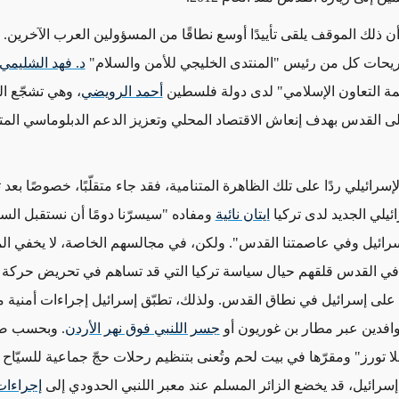
أن ذلك الموقف يلقى تأييدًا أوسع نطاقًا من المسؤولين العرب الآخرين.
يحات كل من رئيس "المنتدى الخليجي للأمن والسلام"
د. فهد الشليمي
ة التعاون الإسلامي" لدى دولة فلسطين
أحمد الرويضي
، وهي تشجّع ا
ى القدس بهدف إنعاش الاقتصاد المحلي وتعزيز الدعم الدبلوماسي الم
إسرائيلي ردًا على تلك الظاهرة المتنامية، فقد جاء متقلّبًا، خصوصًا بعد
ئيلي الجديد لدى تركيا
ايتان نائية
ومفاده "سيسرّنا دومًا أن نستقبل السيّ
رائيل وفي عاصمتنا القدس". ولكن، في مجالسهم الخاصة، لا يخفي ا
ن في القدس قلقهم حيال سياسة تركيا التي قد تساهم في تحريض حرك
 على إسرائيل في نطاق القدس. ولذلك، تطبّق إسرائيل إجراءات أمنية م
لوافدين عبر مطار بن غوريون أو
جسر اللنبي فوق نهر الأردن
. وبحسب ص
ا تورز" ومقرّها في بيت لحم وتُعنى بتنظيم رحلات حجّ جماعية للسيّاح
 إسرائيل، قد يخضع الزائر المسلم عند معبر اللنبي الحدودي إلى
إجراءات