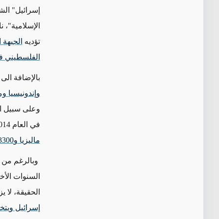
إسرائيل" الشي
الإسلامية"، 
تؤديه
الجبهة ال
الفلسطيني ف
بالإضافة الى 
وإندونيسيا و
وعلى سبيل ال
في العام 2014 شمل
ماليزيا و3300 من المغرب
وبالرغم من تلك
السنوات الأخ
الحقيقة، لا ي
إسرائيل ويتخ