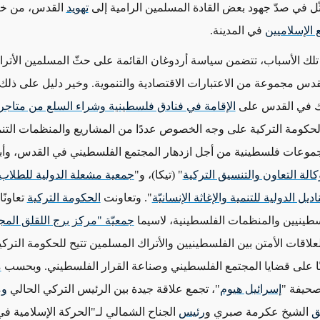
ثّل في صدّ جهود بعض القادة المسلمين الرامية إلى
تهويد
القدس، من خ
 الإسلاميين
في المدينة.
 تلك الأسباب، تتضمن سياسة أردوغان القائمة على حثّ المسلمين الأتر
قدس مجموعة من الاعتبارات الاقتصادية والتنموية. وخير دليل على ذلك
راك في القدس على
الإقامة في فنادق فلسطينية وشراء السلع من متاجر
الحكومة التركية على وجه الخصوص عددًا من المشاريع والمنظمات التنم
موعات فلسطينية من أجل ازدهار المجتمع الفلسطيني في القدس، وأب
كالة التعاون والتنسيق التركية
" (تيكا)، و"
جمعية مشعلة الدولية للطلاب
ل الدولية للتنمية والإغاثة الإنسانيّة
". وتعاونت
الحكومة التركية
تعاونًا 
لسطينيين والمنظمات الفلسطينية، لاسيما
جمعيّة "مركز برج اللقلق المج
لاقات الأمتن بين الفلسطينيين والأتراك المسلمين تتيح للحكومة الترك
نًا على قضايا المجتمع الفلسطيني وصناعة القرار الفلسطيني. وبحسب
م
صحيفة "
إسرائيل هيوم
"، تجمع علاقة جيدة بين الرئيس التركي الحالي
وم
ق
الشيخ عكرمة صبري و
رئيس
الجناح الشمالي لـ"الحركة الإسلامية في