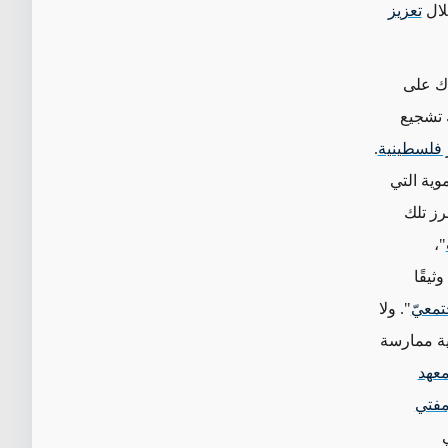
لال
تعزيز
اك على
 تشجيع
 فلسطينية
.
وية التي
رز تلك
"،
وثيقًا
تمعيّ
". ولا
ية ممارسة
عهد
فتي