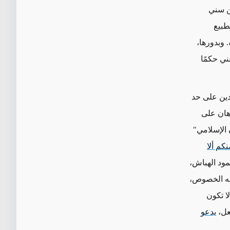
ن سني
طبيع
 وبدورها،
ني حكمًا
دين على حد
هان على
الإسلامي"
كم ألا
ود الهباش،
جه الخصوص،
ا تكون
فعل،
يدعو