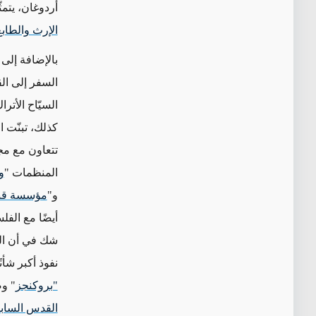
أردوغان، يتم
الإرث والطابع
بالإضافة إلى
السفر إلى ال
السيّاح الأت
كذلك، تبنّت 
تتعاون مع مج
المنظمات "
و
و"
مؤسسة قنادي
أيضًا مع الف
شك في أن الع
نفوذ أكبر شأ
"بروكنجز
" و
القدس الساب