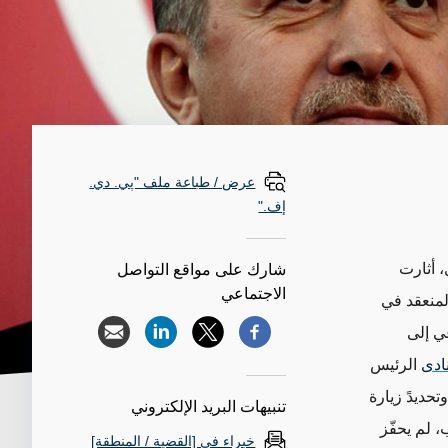
عرض / طباعة ملف "پي. دي.
إف."
، أثارت
شارك على مواقع التواصل
الاجتماعي
لمنعقد في
داعي إلى
ادى
الرئيس
حديدً زيارة
تنبيهات البريد الإلكتروني
، لم يحفّز
خبراء في [القضية / المنطقة]