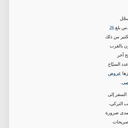
2017، سجّل
قدس بلغ
26
بر بكثير من ذلك
ار بن غوريون بالقرب
لايين سائح آخر
دد السيّاح
زها
عروض
.
 السفر إلى
ب التركي،
 ومدى ضرورة
تصريحات