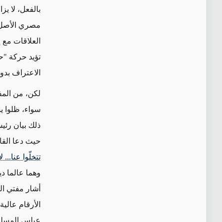
بالفعل، لا ي
مصري الأصل 
العلاقات مع إ
تؤيد حركة "
الاعتراف بدول
لكن، من المف
سواء، ظلوا 
ذلك بيان رئي
حيث دعا القا
تتخلّوا عنا... ل
وهما عالما د
أشار مفتي ال
الأرقام عالية 
عباس المسلمين