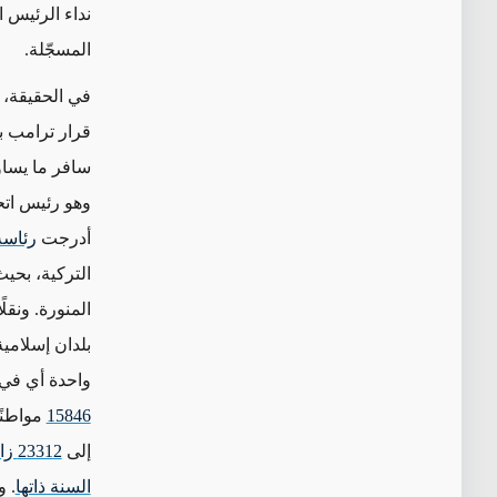
نداء الرئيس 
المسجّلة.
في الحقيقة، 
قرار ترامب با
سافر ما يسا
وهو رئيس اتحا
أدرجت
رئاسة
التركية، بحي
المنورة. ونق
بلدان إسلامي
واحدة أي في 
15846
مواطنًا
إلى
السنة ذاتها
. و