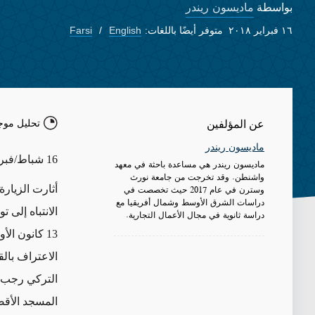
ماديسون ريندر
بواسطة
١٦ فبراير ٢٠١٨
متوفر أيضًا باللغات:
English
Farsi
تحليل موج
عن المؤلفين
ماديسون ريندر
16 شباط/فبراير 2018
ماديسون ريندر هي مساعدة باحثة في معهد
واشنطن. وقد تخرجت من جامعة نورث
وسترن في عام 2017 حيث تخصصت في
أثارت الزيارة
دراسات الشرق الأوسط وشمال أفريقيا مع
الانتباه إلى 
دراسة ثانوية في مجال الأعمال التجارية.
الاعتراف بال
التركي رجب ط
المسجد الأقصى