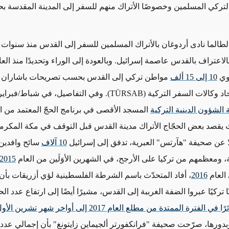
التركي المسلمين وخصوصًا الأتراك منهم للسفر إلى المدينة المقدسة ب
لطالما نادى أردوغان بالأتراك المسلمين للسفر إلى القدس منذ سنوات
لاعتراف بالقدس عاصمة إسرائيل. وبالعودة إلى الوراء وتحديدًا منذ الع
وي
10 إلى 15 ألف
مواطن تركي إلى القدس بحسب تصريحات باشاران 
د وكالات السفر التركية (
TÜRSAB
). وفي التفاصيل، في شباط/فبراي
 الشؤون الدينية التركية
المسجد الأقصى في برنامج الحجّ المعتمد من 
ث يقصد بعض الحجّاج الأتراك مدينة القدس قبل التوقف في مكة المكرمة
لًا عن صحيفة "هآرتس" العبرية، تدفق إلى إسرائيل
10 آلاف
سائح وافدين
ة، ومعظمهم من تركيا على الأرجح، في الشهرين الأوَلَين من العام
2015
العام
2016
، أفاد المتحدّث باسم الشرطة الفلسطينية لؤي أزريقات بأن
 تركيًا عبروا الضفة الغرببة إلى القدس، مشيرًا أيضًا إلى ارتفاع عدد الحج
23312 زائرًا في الفترة الممتدة من مطلع العام 2017 إلى أواخر 
بدورها، صرّحت صحيفة "فرانكفورتر ألجيماين زايتونغ" بأن إجمالي عدد ا