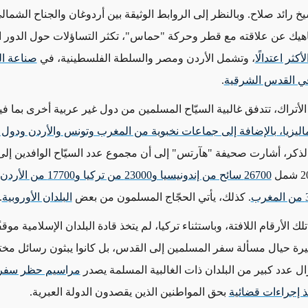
خ رائد صلاح. وبالنظر إلى الروابط الوثيقة بين أردوغان والجناح الشمال
ناهيك عن علاقته مع قطر وحركة "حماس"، تكثر التساؤلات حول الدور ا
أكثر اعتدالًا
، وتشمل الأردن ومصر والسلطة الفلسطينية، في
صناعة ال
ي القدس الشرقية
.
الأتراك، تتدفق غالبية السيّاح المسلمين من دول غير عربية أخرى بما في
ماليزيا، بالإضافة إلى جماعات نخبوية من المغرب وتونس والأردن ودول 
ذكر، أشارت صحيفة "هآرتس" إلى أن مجموع عدد السيّاح الوافدين إلى
. كذلك، يأتي الحجّاج المسلمون من بعض
البلدان الأوروبية
.
 الأرقام اللافتة، وباستثناء تركيا، لم يتخذ قادة البلدان الإسلامية موقفًا
يرة حيال مسألة سفر المسلمين إلى القدس، بل كانوا يبثون رسائل مخ
زال عدد كبير من البلدان ذات الغالبية المسلمة يصدر
مراسيم حظر سفر 
ذ إجراءات قضائية
بحق المواطنين الذين يقصدون الدولة العبرية.