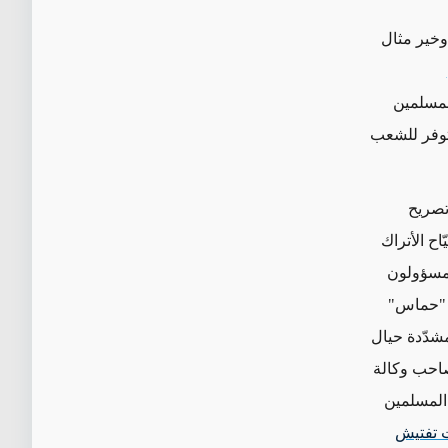
 وخير مثال
لمسلمين
توفر للشعب
 تصريح
اح الأتراك
لمسؤولون
ة "حماس"
شدّدة حيال
احب وكالة
 المسلمين
 تفتيش