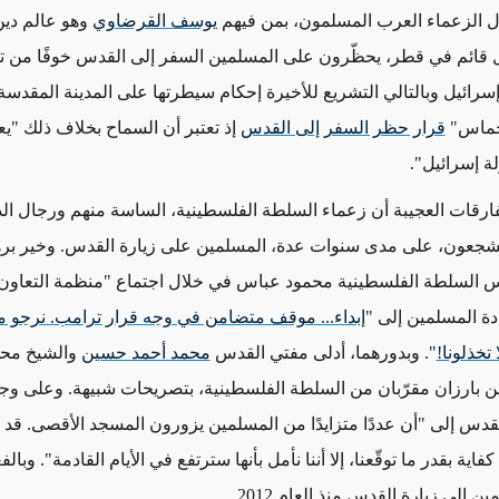
زال الزعماء العرب المسلمون، بمن فيهم
يوسف القرضاوي
وهو عالم دي
قائم في قطر، يحظّرون على المسلمين السفر إلى القدس خوفًا من ت
سرائيل وبالتالي التشريع للأخيرة إحكام سيطرتها على المدينة المقدسة.
حماس"
قرار حظر السفر إلى القدس
إذ تعتبر أن السماح بخلاف ذلك "يع
ة إسرائيل".
ارقات العجيبة أن زعماء السلطة الفلسطينية، الساسة منهم ورجال ال
يشجعون، على مدى سنوات عدة، المسلمين على زيارة القدس. وخير بر
س السلطة الفلسطينية محمود عباس في خلال اجتماع "منظمة التعاون 
دة المسلمين إلى "
إبداء... موقف متضامن في وجه قرار ترامب. نرجو من
ا تخذلونا!
". وبدورهما، أدلى مفتي القدس
محمد أحمد حسين
والشيخ محم
ين بارزان مقرّبان من السلطة الفلسطينية، بتصريحات شبيهة. وعلى و
قدس إلى "أن عددًا متزايدًا من المسلمين يزورون المسجد الأقصى. قد ل
كفاية بقدر ما توقّعنا، إلا أننا نأمل بأنها سترتفع في الأيام القادمة". وبال
 إلى زيارة القدس منذ العام 2012.