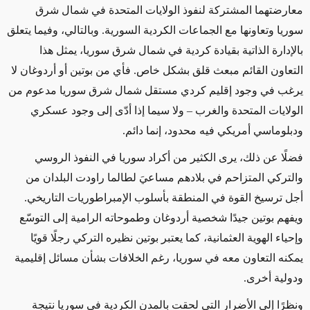
معارضتهما المشتركة لنفوذ الولايات المتحدة في شمال شرق
سوريا وتعاونها مع الجماعات الكردية السورية. وبالتالي، وفيما يتعلق
بالإدارة الذاتية بقيادة كردية في شمال شرق سوريا، يمثل هذا
التعاون القائم مبعث قلق بشكل خاص. فأي من بوتين أو أردوغان لا
يرغب في وجود إقليم كردي مستقل شمال شرق سوريا مدعوم من
الولايات المتحدة والغرب – ولا سيما إذا أدّى إلى وجود عسكري
ودبلوماسي أمريكي فيه محدود، إنما دائم.
فضلًا عن ذلك، يرى الكثير من أكراد سوريا في النفوذ الروسي
والتركي المتزاحم في بلادهم مساعيَ لطالما راودت البلدان من
أجل ترسيخ القوة في المنطقة بأسلوب الإمبراطوريات التاريخي.
ويفهم بوتين جيدًا شخصية أردوغان وطموحاته الرامية إلى التوسّع
وإحياء الهوية العثمانية، كما يعتبر بوتين نظيره التركي رجلًا قويًا
يمكنه التعاون معه في سوريا، رغم الخلافات بشأن مسائل إقليمية
ودولية أخرى.
ونظرًا إلى الأضرار التي لحقت بالمدن الكردية في سوريا نتيجة