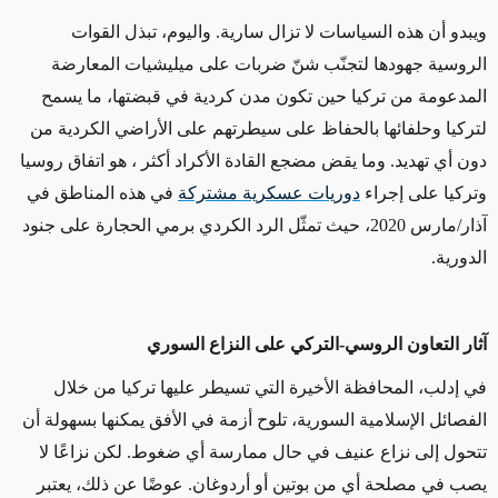
ويبدو أن هذه السياسات لا تزال سارية. واليوم، تبذل القوات
الروسية جهودها لتجنّب شنّ ضربات على ميليشيات المعارضة
المدعومة من تركيا حين تكون مدن كردية في قبضتها، ما يسمح
لتركيا وحلفائها بالحفاظ على سيطرتهم على الأراضي الكردية من
دون أي تهديد. وما يقض مضجع القادة الأكراد أكثر ، هو اتفاق روسيا
وتركيا على إجراء
دوريات
عسكرية
مشتركة
في هذه المناطق في
آذار/مارس 2020، حيث تمثّل الرد الكردي برمي الحجارة على جنود
الدورية.
آثار التعاون الروسي-التركي على النزاع السوري
في إدلب، المحافظة الأخيرة التي تسيطر عليها تركيا من خلال
الفصائل الإسلامية السورية، تلوح أزمة في الأفق يمكنها بسهولة أن
تتحول إلى نزاع عنيف في حال ممارسة أي ضغوط. لكن نزاعًا لا
يصب في مصلحة أي من بوتين أو أردوغان. عوضًا عن ذلك، يعتبر