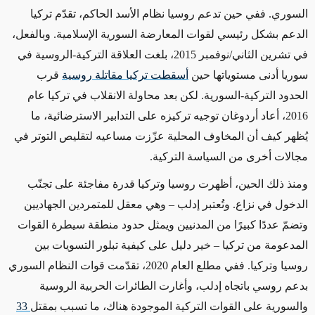
السوري. ففي حين تدعم روسيا نظام الأسد الحاكم، تقدّم تركيا
الدعم بشكل رئيسي لقوات المعارضة السورية الإسلامية. وبالفعل،
في تشرين الثاني/نوفمبر 2015، بلغت العلاقة التركية-الروسية في
سوريا أدنى مستوياتها حين
أسقطت
تركيا
مقاتلة
روسية
قرب
الحدود التركية-السورية. لكن بعد محاولة الانقلاب في تركيا عام
2016، أعاد أردوغان توجيه تركيزه على التدابير الاسترضائية، ما
يُظهر كيف أن المخاوف المحلية عزّزت مساعيه لتقليص التوتر في
مجالات أخرى من السياسة التركية.
ومنذ ذلك الحين، أظهرت روسيا وتركيا قدرة مفاجئة على تجنّب
الدخول في نزاع. وتُعتبر إدلب – وهي معقل للمتمردين الجهاديين
وتضمّ عددًا كبيرًا من المدنيين ويمثل حدود منطقة سيطرة القوات
المدعومة من تركيا – خير دليل على كيفية تبلور التسويات بين
روسيا وتركيا. ففي مطلع العام 2020، تقدّمت قوات النظام السوري
بدعم روسي باتجاه إدلب، وأغارت الطائرات الحربية الروسية
والسورية على القوات التركية الموجودة هناك، ما تسبب بمقتل
33