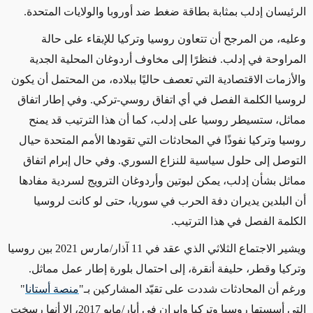
الرئيسان إدلب بمثابة بطاقة ضغط ضد أوروبا والولايات المتحدة.
وعليه، من المرجح أن تتعاون روسيا وتركيا للإبقاء على حالة
المراوحة في إدلب. فنظرًا إلى مخاوف أردوغان المحلية الجدية
والأزمات الاقتصادية التي تعصف حاليًا ببلاده، من المحتمل أن يكون
لروسيا الكلمة الفصل في أي اتفاق روسي-تركي. وفي إطار اتفاق
مماثل، ستسيطر روسيا على إدلب، كما أن هذا الترتيب قد يمنح
روسيا وتركيا نفوذًا في المحادثات التي تقودها الأمم المتحدة حيال
التوصل إلى حلول سياسية للنزاع السوري. وفي حال إبرام اتفاق
مماثل بشأن إدلب، يمكن لبوتين وأردوغان الترويج لسردية مفادها
أن البلدين يديران دفة الحرب في سوريا، حتى لو كانت لروسيا
الكلمة الفصل في هذا الترتيب.
ويشير الاجتماع الثلاثي الذي عقد في 11 آذار/مارس 2021 بين روسيا
وتركيا وقطر، حليفة أنقرة، إلى احتمال بلورة إطار عمل مماثل.
ورغم أن المحادثات شددت على تقيّد المشاركين بـ"
منصة
أستانا
"
التي أسستها روسيا وتركيا وإيران في أيار/مايو 2017، إلا أنها رسخت