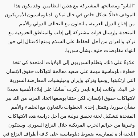
"الناتو" ومصالحها المشتركة مع هذين النظامين. وقد يكون هذا
الموقف فعالًا بشكل خاص في حال تمكن الدبلوماسيون الأمريكيون
من إقناع الدول العربية، بالتعاون مع التحالف الدولي والأمم
المتحدة، بإرسال قوات مشتركة إلى إدلب والمناطق الحدودية مع
تركيا والعراق من أجل الحفاظ على السلام ومنع الاقتتال إلى حين
انتهاء مفاوضات جنيف بشأن سوريا.
علاوةً على ذلك، يتطلع السوريون إلى الولايات المتحدة كي تتخذ
خطوة دبلوماسية مهمة على صعيد معالجة انتهاكات حقوق الإنسان
التي ارتكبتها روسيا وتركيا وإيران وميليشيات المعارضة السورية
في البلاد. وكانت إدارة بايدن ركزت أساسًا على إيلاء الأهمية مجددًا
لانتهاكات حقوق الإنسان، لكن حتمًا بوسعها اتخاذ المزيد من التدابير
بشأن سوريا. وتتمثل إحدى الخطوات بالتعاون مع الحلفاء والأمم
المتحدة لتشكيل لجنة تحقيق دولية من أجل دراسة هذه الانتهاكات
وغيرها من جرائم الحرب المرتكبة خلال النزاع السوري. وستكون
اللجنة أداة لممارسة ضغوط دبلوماسية على كافة أطراف النزاع في