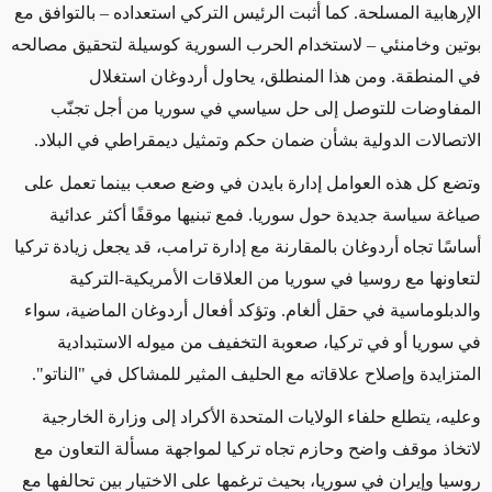
الإرهابية المسلحة. كما أثبت الرئيس التركي استعداده – بالتوافق مع
بوتين وخامنئي – لاستخدام الحرب السورية كوسيلة لتحقيق مصالحه
في المنطقة. ومن هذا المنطلق، يحاول أردوغان استغلال
المفاوضات للتوصل إلى حل سياسي في سوريا من أجل تجنّب
الاتصالات الدولية بشأن ضمان حكم وتمثيل ديمقراطي في البلاد.
وتضع كل هذه العوامل إدارة بايدن في وضع صعب بينما تعمل على
صياغة سياسة جديدة حول سوريا. فمع تبنيها موقفًا أكثر عدائية
أساسًا تجاه أردوغان بالمقارنة مع إدارة ترامب، قد يجعل زيادة تركيا
لتعاونها مع روسيا في سوريا من العلاقات الأمريكية-التركية
والدبلوماسية في حقل ألغام. وتؤكد أفعال أردوغان الماضية، سواء
في سوريا أو في تركيا، صعوبة التخفيف من ميوله الاستبدادية
المتزايدة وإصلاح علاقاته مع الحليف المثير للمشاكل في "الناتو".
وعليه، يتطلع حلفاء الولايات المتحدة الأكراد إلى وزارة الخارجية
لاتخاذ موقف واضح وحازم تجاه تركيا لمواجهة مسألة التعاون مع
روسيا وإيران في سوريا، بحيث ترغمها على الاختيار بين تحالفها مع