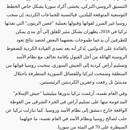
التنسيق الروسي-التركي، يخشى أكراد سوريا بشكل خاص الخطط
التوسعية المتوقعة للبلدين. فبالنسبة للجماعات الكردية، إن سحب
روسيا غير المبرر لقواتها وقبولها بعملية "غصن الزيتون" التي نفذتها
تركيا في 2018، يظهران بشكل مثير للقلق إلى أي مدى يمكن
للطرفين أن يدعما طموحات بعضهما البعض لحصد نتائج تعود
بالفائدة على الدولتين. يُذكر أنه بعد تصدي القيادة الكردية للضغوط
الروسية الهائلة من أجل القبول بإقامة تحالف مع نظام الأسد
وتسليم أراض كردية إلى الجيش السوري، سحبت روسيا قواتها من
المنطقة وسمحت لتركيا وللفصائل السورية المتطرفة باحتلال
مدينتيْ تل رفعت وعفرين الكرديتين الرئيسيتين.
وفي العام نفسه، أرغمت تركيا بدورها ميليشيا "جيش الإسلام"
المدعومة منها على تسليم أراض في الجزء الشرقي من الغوطة
الواقعة خارج دمشق إلى نظام الأسد وروسيا. كما تنازلت تركيا عن
حلب لصالح روسيا ونظام الأسد في العام نفسه، ما خولهما
السيطرة على 70 في المئة من سوريا.