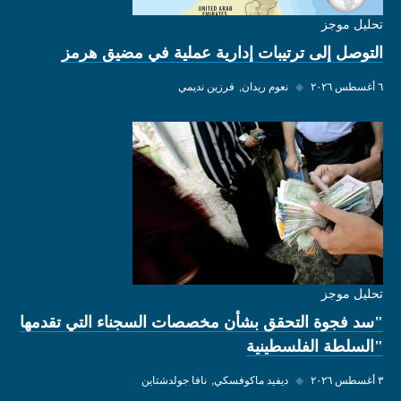
تحليل موجز
التوصل إلى ترتيبات إدارية عملية في مضيق هرمز
٦ أغسطس ٢٠٢٦
◆
نعوم ريدان
فرزين نديمي
تحليل موجز
"سد فجوة التحقق بشأن مخصصات السجناء التي تقدمها
"السلطة الفلسطينية
٣ أغسطس ٢٠٢٦
◆
ديفيد ماكوفسكي
نافا جولدشتاين