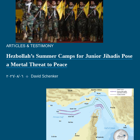
ARTICLES & TESTIMONY
Hezbollah’s Summer Camps for Junior Jihadis Pose
a Mortal Threat to Peace
David Schenker
◆
٠٦‏/٠٨‏/٢٠٢٦