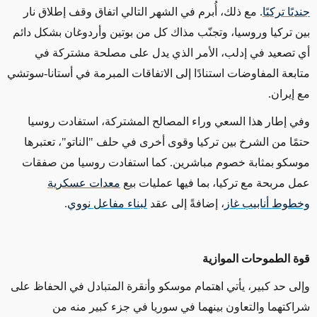
جندي
ا
تركي
ا
. مع ذلك، أُبرم في الشهر التالي اتفاق وقف إطلاق نار
بين تركيا وروسيا، وتجنّب مذاك كل من بوتين وأردوغان بشكل دائم
أي تصعيد في إدلب، الأمر الذي يدل على مصلحة مشتركة في
متابعة المفاوضات استنادًا إلى الاتفاقات المبرمة في أستانا-سوتشي
مع إيران.
وفي إطار هذا السعي وراء المصالح المشتركة، استفادت روسيا
حتمًا من الشرخ بين تركيا وقوى أخرى في حلف "الناتو"، تعتبرها
موسكو بمثابة خصوم مباشرين. كما استفادت روسيا من صفقات
عمل مربحة مع تركيا، بما فيها عمليات بيع
معدات
عسكرية
وخطوط
أنابيب
غاز
، إضافةً إلى عقد
لبناء
مفاعل
نووي
.
قوة الطموحات الموازية
وإلى حد كبير، يأتي اهتمام موسكو وأنقرة المتبادل في الحفاظ على
شراكتهما والتعاون بينهما في سوريا في جزء كبير منه من