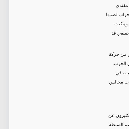
 مقتدى
الة هذه الأحزاب لضمها
، ومكنت
حقيقي قد
ثق من حركة
ل الحزب.
ية - في
ابات مجالس
كثيرون عن
اسم السلطة