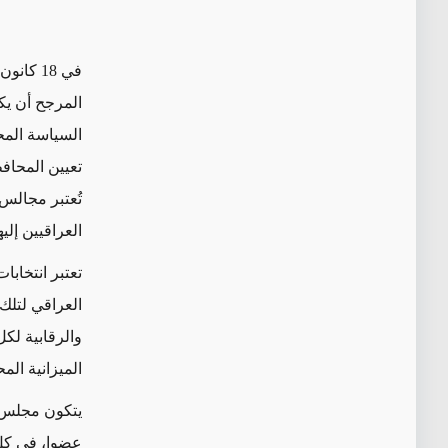
المرجح أن يك
السياسة المح
تعيين المحاف
تُعتبر مجالس
العراقيين إليه
تعتبر
انتخابات
العراقي لتلك
والرقابية
لكل
الميزانية
المح
عضوا، في كل