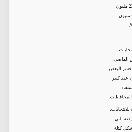
واتسمت الانتخابات المحلية الأخيرة في العراق بالإقبال الانتخابي الضعيف، فمن بين 23 مليون
ناخب مؤهل في البلاد لم يسجل سوى 26 مليون فقط، ولم يذهب للتصويت سوى 6.6 مليون
تخابات
س الماضي،
د فسر البعض
ن عدد كبير
ستفاد
المحافظات.
لانتخابات.
ر لأحزاب المعارضة التي
شكل كتلة