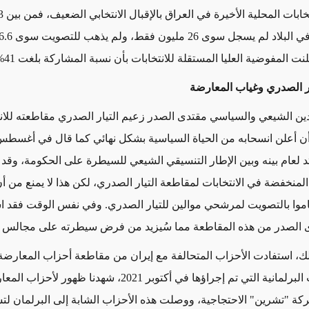
ت المفوضية العليا المستقلة للانتخابات بأن نسبة المشاركة بلغت 41%.
ر الصدري وغياب المعارضة
ين الشيعي والسياسي مقتدى الصدر زعيم التيار الصدري مقاطعته للان
 أن أعلن انسحابه من الحياة السياسية بشكل نهائي كما قال في أغسط
د لعام بينه وبين الإطار التنسيقي الشيعي للسيطرة على الحكومة، وق
المنخفضة في الانتخابات لمقاطعة التيار الصدري، لكن هذا لا يمنع من أ
موا بالتصويت لمرشحي موالين للتيار الصدري. وفي نفس الوقت فقد ا
الصدر من هذه المقاطعة مما سُيزيد من فرض سيطرته على مجالس 
ك، استفادت الأحزاب المتحالفة مع إيران من مقاطعة أحزاب المعارضة ل
في الانتخابات البرلمانية التي تم إجراؤها في أكتوبر 2021، شهدنا ظهو
كة "تشرين" الاحتجاجية، ووصلت هذه الأحزاب الشابة إلى البرلمان لت