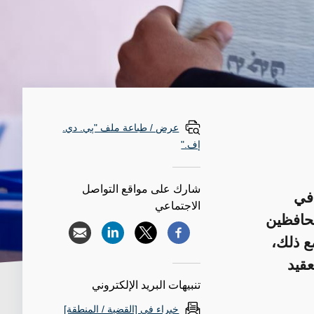
عرض / طباعة ملف "پي. دي.
إف."
شارك على مواقع التواصل
 في
الاجتماعي
محافظين
ع ذلك،
قيد
تنبيهات البريد الإلكتروني
خبراء في [القضية / المنطقة]