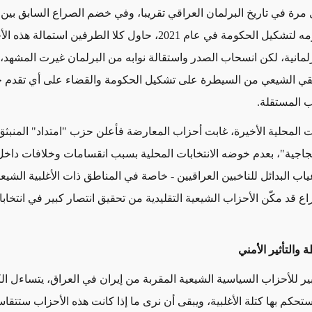
مرة في تاريخ البرلمان العراقي تقريبا، وفي خضم الصراع السابق بين
الصدر وخصومه لتشكيل الحكومة في عام 2021، حاول كلا الطرفين استم
برلمانية، لكن انسحاب الصدر واستقالة نوابه من البرلمان غيرت المشهد
يقي الشيعي من السيطرة على تشكيل الحكومة والقضاء على أي تقدم 
ب المستقلة.
ات المحلية الأخيرة، غابت أحزاب المعارضة فأعلن حزب "امتداد" المنب
جاجية"، بعدم خوضه الانتخابات المحلية بسبب انقسامات وخلافات داخ
اب البدائل للناخبين العراقيين - خاصة في المناطق ذات الأغلبية الشيع
راع قد مكّن الأحزاب الشيعية التقليدية من تحقيق انتصار كبير في انتخ
والتأثير الأمني
بير للأحزاب السياسية الشيعية المقربة من إيران في العراق،
يتساءل ال
ستحكم بها كتلة الأغلبية، ويبقى أن نرى ما إذا كانت هذه الأحزاب ستتق