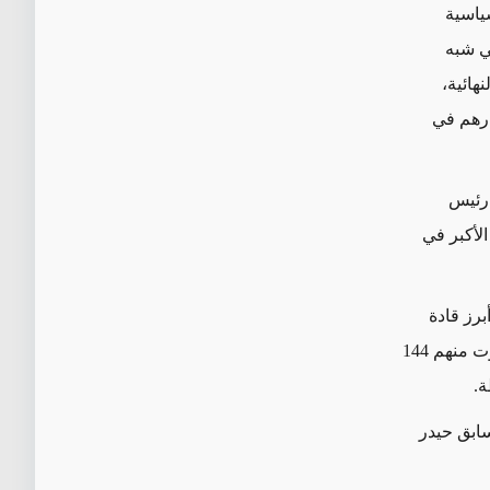
أحزاب السياسية
لذاتي شبه
هائية،
ارهم في
 رئيس
لأكبر في
برز قادة
الإطار التنسيقي الشيعي نوري المالكي، وحصل على 25 مقعدا بإجمالي 567 ألف صوت منهم 144
ة.
سابق حيدر