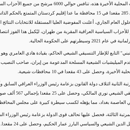
في الانتخابات المحلية الأخيرة هذه، تنافس حوالي 6000 مرشح من جميع ال
العراقية على 285 مقعدا في 15 محافظة ما عدا إقليم كردستان المتمتع بالحكم ا
ول العام الجاري، أعلنت المفوضية العليا المستقلة للانتخابات النتائج الن
 للأحزاب السياسية العراقية المقربة من طهران، ليُكمل هذا الفوز انتص
2021 وسيطرتهم على الحكومة الحالية.
بني" التابع للإطار التنسيقي الشيعي الحاكم، بقيادة هادي العامري وهو
دم الميليشيات الشيعية المسلحة المدعومة من إيران، صاحب النصيب ا
خيرة، وحصل على 43 مقعدا في 10 محافظات شيعية.
بة الثانية ائتلاف دولة القانون بزعامة رئيس الوزراء العراقي السابق وأ
العاصمة بغداد، مما يؤهله لكسب سيطرة كبيرة على مجلس المحافظ
لمرتبة الثالثة، فحصل عليها تحالف قوى الدولة بزعامة رئيس الوزراء ال
 الدين الشيعي والسياسي البارز عمار الحكيم، وحصل على 24 مقعدا.