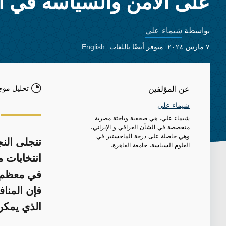
على الأمن والسياسة في ا
شيماء علي
بواسطة
٧ مارس ٢٠٢٤
متوفر أيضًا باللغات:
English
تحليل موج
عن المؤلفين
شيماء علي
شيماء علي، هي صحفية وباحثة مصرية
متخصصة في الشأن العراقي و الإيراني.
وهي حاصلة على درجة الماجستير في
تتجلى النج
العلوم السياسة، جامعة القاهرة.
انتخابات 
في معظم أ
فإن المنا
الذي يمكن