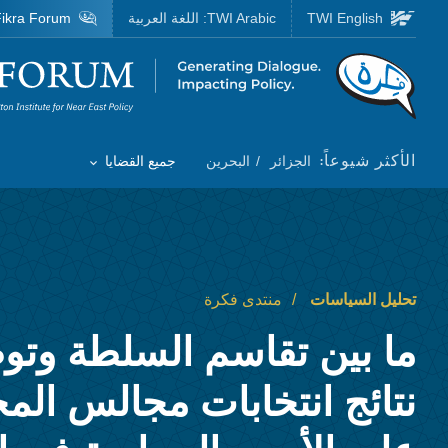
Skip to main content
TWI English
TWI Arabic:
اللغة العربية
ikra Forum
Homepage
الأكثر شيوعاً:
الجزائر
البحرين
جميع القضايا
Toggle List of
تحليل السياسات
منتدى فكرة
ما بين تقاسم السلطة وتوط
نتائج انتخابات مجالس ال