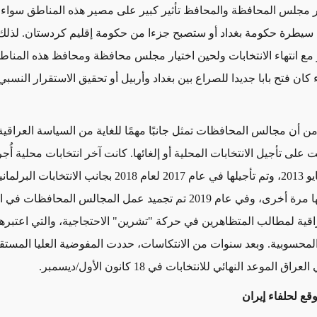
 مجلس المحافظة والمحافظ تأثير كبير على مصير هذه المناطق سواء 
يطرة حكومة بغداد أو ستصبح جزءا من حكومة إقليم كردستان.
لذلك
 انتهاء الانتخابات ولحين اختيار مجلس محافظة ومحافظ هذه المناطق
ان فتح بابا جديدا للصراع بين بغداد وأربيل أو تحقيق الاستقرار النسب
 أن مجالس المحافظات تمثل جانبًا مهمًا للغاية من السياسة العراقية، 
على تأجيل الانتخابات المحلية أو إلغائها. كانت آخر انتخابات محلية أُ
العراق في مايو 2013، وتم تأجيلها في عام 2017 لعام 2018 بجانب الا
لكن تم تأجيلها مرة أخرى، وفي عام 2019 تم تجميد عمل المجالس المحاف
اقية لمطالب المتظاهرين في حركة "تشرين" الاحتجاجية، والتي اعتبره
المحسوبية. وبعد سنوات من الانتكاسات، حددت المفوضية العليا المستق
ق الموعد النهائي للانتخابات في 18 كانون الأول/ديسمبر.
قع لحلفاء إيران