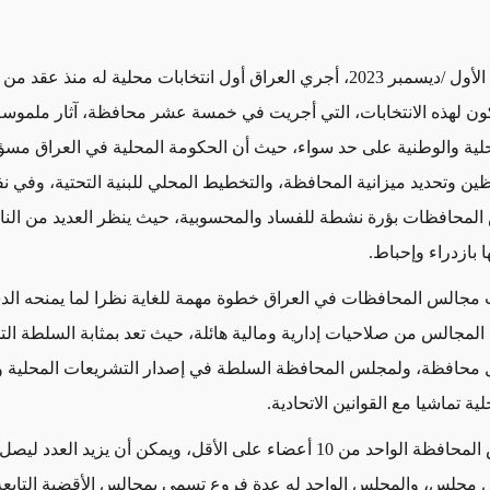
في 18 كانون الأول /ديسمبر 2023، أجري العراق أول انتخابات محلية له منذ 
ون لهذه الانتخابات، التي أجريت في خمسة عشر محافظة، آثار ملموس
لية والوطنية على حد سواء، حيث أن الحكومة المحلية في العراق مس
ظين وتحديد ميزانية المحافظة، والتخطيط المحلي للبنية التحتية، وفي 
 المحافظات بؤرة نشطة للفساد والمحسوبية،
حيث ينظر العديد من النا
ا بازدراء وإحباط.
مجالس
المحافظات
في
العراق
خطوة
مهمة
للغاية
نظرا
لما
يمنحه
الد
 المجالس من
صلاحيات
إدارية
ومالية
هائلة،
حيث تعد
بمثابة
السلطة
الت
محافظة،
ولمجلس
المحافظة
السلطة
في
إصدار
التشريعات
المحلية
و
لية
تماشيا
مع
القوانين
الاتحادية
.
 مجلس، والمجلس الواحد له عدة فروع تسمى بمجالس الأقضية التابعة