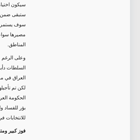
سيكون اختيار
ستبقى ضمن س
سوف يستمر مع
مصيرها سواء ك
المناطق.
وعلى الرغم من
السلطات دأبت 
الحكومة العر
بؤر للفساد و
للانتخابات في العرا
فوز كبير ومتو