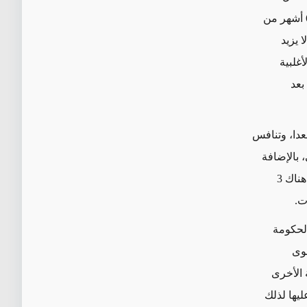
محافظة، وتجرى انتخابات مجالس الأقضية بشكل فرعي في مرحلة ثانية بعد مرور 6 أشهر من
 من 7 أعضاء على ألا يزيد
لأغلبية
لس بعد
س المحافظات العراقي، تتكون مجالس المحافظات من 285 مقعدا، وتنافس
نتخابية، و 39 تحالف انتخابي، بالإضافة
إلى حوالي 60 مرشحا مستقلا. شملت هذه الانتخابات 15 محافظة من أصل 18، حيث هناك 3
ت.
الحكومة
قوى
 الأخرى
ليها لذلك