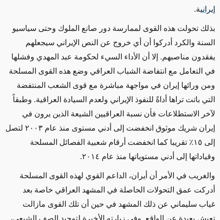
إيراني
ة.
بذلك تحولت هذه القوى لممارسة دور صانع الملوك وحتى سياسيو
السنة والكرد أدركوا أن أي خروج عن النص الإيراني سيجعلهم
يفقدون مناصبهم. إلا أن الأداء السيء لحكومة عبد المهدي وفشلها
في التعامل مع انتفاضة الشباب العراقي وضع هذه القوى المسلحة
ومن ورائها إيران في مواجهة مباشرة مع قوى الشعب المنتفضة
التي باتت تراها أداةً للنفوذ الإيراني ولعدم السيادة العراقية. وطبقاً
لآخر الاستطلاعات فأن نسبة العراقيين الشيعة الذين يرون في
إيران شريك موثوق انخفضت إلى أدني مستوى منذ عام ٢٠٠٣ لتصل
إلى ١٥٪؜ تقريبا كما انخفضت أرقام شعبية الفصائل المسلحة
وقياداتها إلى أدني مستوياتها منذ عام ٢٠١٤.
والغريب في الأمر أن أيران، الداعم القوي لهذه القوى المسلحة
أدركت عمق التحولات الحاصلة في المشهد العراقي خاصة بعد
غياب سليماني عن ذلك المشهد في حين أن تلك القوى مازالت
تعيش بعيدة عن الواقع. وفي زيارته الأخيرة لتوحيد الصف الشيعي،