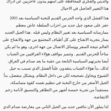
والديني والفكري للمحافظة على أمنهم يبدون عاجزيين عن ادراك
هذا التغيير الحاصل في الاجيال
هذا الفشل الذي واجه الحرس القديم للنخبة السياسية بعد 2003
حفز على صعود جيل جديد من احزاب السلطة عاش معظم
ممارساته السياسية بعد تغيير النظام وليس قبله . هذا الجيل الجديد
يمتاز بتجربة الانفتاح على كل أطياف المجتمع من جهة والانفتاح على
العالم نتيجة السفر ووسائل الاتصال من جهة اخرى، وهو ما لم يكن
متاحاً للحرس القديم . وتتميز مواقف هؤلاء العراقيين من الشباب
أيضا بخبرتهم السياسية النابعة من حقبة ما بعد صدام في العراق.
لذلك، بدأ هؤلاء الشباب ينتقدون علناً الفشل الذي تسبب به جيل
الشيوخ ويحاول تصحيحه لكن من داخل النظام. وبشكل منفصل، بدأ
الجيل الأصغر من خارج النخبة في تنظيم نفسه كقوة متماسكة،
مستفيداً من تجربة خمسة أشهر من التظاهر والتنسيق لأدامة زخم
الانتفاضة.
لذا يتبلور الأن تنافس جديد بين الجيل الثاني من معارضة صدام الذي