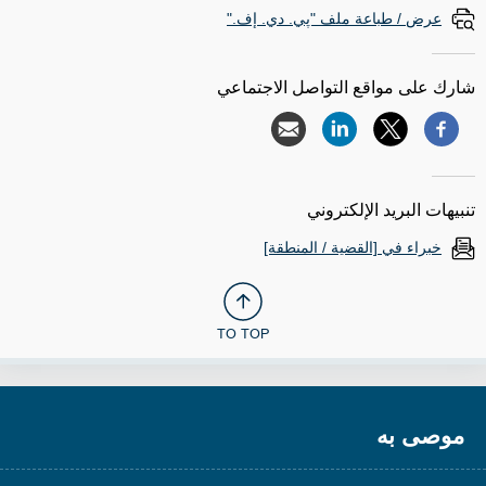
عرض / طباعة ملف "پي. دي. إف."
شارك على مواقع التواصل الاجتماعي
تنبيهات البريد الإلكتروني
خبراء في [القضية / المنطقة]
TO TOP
موصى به