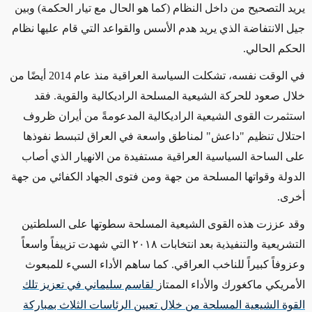
يريد التصحيح من داخل النظام (كما هو الحال مع تيار الحكمة) وبين
جيل الانتفاضة الذي يريد هدم الأسس والقواعد التي قام عليها نظام
الحكم الحالي.
في الوقت نفسه، تشكلت السياسة العراقية منذ عام 2014 أيضًا من
خلال صعود للحركة الشيعية المسلحة الراديكالية والقوية. فقد
استثمرت القوى الشيعية الراديكالية المدعومةً من أيران ظروف
احتلال تنظيم "داعش" لمناطق واسعة في العراق لتبسط نفوذها
على الساحة السياسية العراقية مستفيدة من الانهيار الذي أصاب
الدولة وقواتها المسلحة من جهة ومن فتوى الجهاد الكفائي من جهة
أخرى.
وقد عززت هذه القوى الشيعية المسلحة سطوتها على السلطتين
التشريعية والتنفيذية بعد انتخابات ٢٠١٨ التي شهدت تزييفاً واسعاً
وعزوفاً كبيراً للناخب العراقي. كما ساهم الأداء السيء للمبعوث
الأمريكي ماكغورك والأداء الممتاز
لقاسم سليماني في تعزيز تلك
القوة الشيعية المسلحة من خلال تعيين الرئاسات الثلاث بمباركة