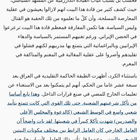
فحسب بل بسبب غياب القيادة الكارزمية عن المشهد السياسي،
حيث كشف كثير من قادة هذا البيت انهم لازالوا يعيشون في عقلية
المعارضة المسلحة، وأن كلْ ما تعلموه من تلك الحقبة هو القتال
وليس السياسة. هنا تكمن المفارقة فمعظم قادة هذا البيت ترعرعوا
في الحضن الإيراني. ورغم تغنيهم المستمر بالسياسة والدهاء
الإيرانيين وبالبراغماتية التي يتمتع بها مدربيهم لكنهم فشلوا في
تقليدهم وأصروا على عقلية المغالبة في المغنم والمناكفة في
المغرم.
باستثناء الكرد، أظهرت الطبقة الحاكمة التقليدية في العراق بعد
سبعة عشر عاما من الحكم، أنهم لم يتمكنوا بعد من الاستغناء عن
تعليمات الخارج للمضي في صنع قرارات الداخل.
وهذا نابع أساسا
من تآكل شرعيتهم الشعبية. حتى تلك القوى التي كانت تتمتع بتأييد
شعبي واسع في الوسط الشيعي (كالدعوة والمجلس الأعلى
والصدريين) شهدت تآكلا كبيراً في شعبيتها. لقد بات واضحاً أن
العامل الخارجي كان العامل الرابط بين مختلف مكونات البيتين
الشيعي والسني
. وعندما قل تأثير ذلك العامل، لأسباب خارجية