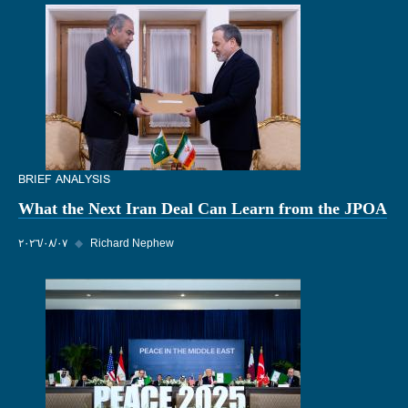
BRIEF ANALYSIS
What the Next Iran Deal Can Learn from the JPOA
Richard Nephew
◆
٠٧‏/٠٨‏/٢٠٢٦