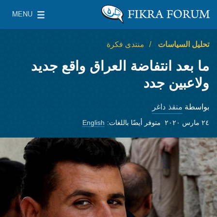
Skip to main content
MENU
معهد واشنطن لسياسات الشرق الأدنى
le Main Menu
تحليل السياسات
منتدى فكرة
ما بعد انتفاضة العراق واقع جديد
ولاعبين جدد
منقذ داغر
بواسطة
٢٤ مارس ٢٠٢٠
متوفر أيضًا باللغات:
English