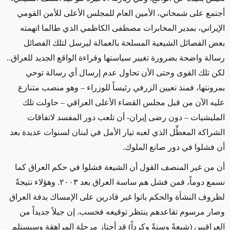
أجتمع على شمخاني، الأمين العام للمجلس الأعلى للأمن القومي
الإيراني، بمدير المخابرات مصطفى الكاظمي الذي طالما اتهمته
بعض الفصائل الشيعية المسلحة بالعمالة ليرسل لتلك الفصائل
رسالة واضحة بضرورة تغيير سياستها وقراءة الواقع الجديد للعراق..
لكن تلك القوى وحتى الأن تحاول عدم إرسال أي رسالة توحي
بمرونتها، فمنذ تعيين الزرفي رئيساً للوزراء – وهو منصب متنازع
عليه الآن من قبل مجلس القضاء الأعلى العراقي – حاولت تلك
المليشيات – دون رضى إيران- أن تلعب دور المفسد لاتفاقات
الشراكة المعطِّل الذي لعبه تيار الأمل في لبنان لسنوات عديدة بعد
أن فشلوا في دور صانع الملوك.
أن من غير المنصف القول أن الشيعة فشلوا في حكم العراق كما
نسمع دوماً، فمن فشل هم ساسة العراق بعد ٢٠٠٣. وهؤلاء نتيجةً
لظروف النشأة والحكم باتوا غير قادرين على الإمساك بدفة العراق
وصار مرسوم تقاعدهم ينتظر توقيعه فحسب. إن جيلاً جديداً من
العراقيين (شيعةً وسنةً وكرداً) قد أجتاز مرحلة المراهقة وسيستلم