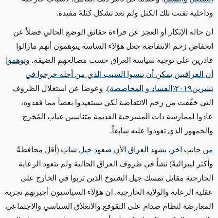
وداخلية تفتت تلك الكتل ولم تعد تشكل كتلةً مفيدة.
أن حالة الإنكار أو العجز عن قراءة حقائق الوضع الحالي فضلاً عن
انخفاض زخم الانتفاضة جعل هؤلاء الساسة يتوهمون أنهم مازالوا
قادرين على توجيه سياسة العراق حسب مصالحهم الضيقة.
وتوهموا
أن العراقيين يمكن أن ينسوا السبب الذي من أجله خرجوا في
تشرين٢٠١٩(الفساد و المحاصصة)
. وعوضا عن استغلال الظروف
التي خفّفت من زخم الانتفاضة لكي يستعيدوا بعضاً مما فقدوه،
عادوا لممارسة ذات المسرحية القديمة متناسين غياب المُخرج
والجمهور الذي تعودوا عليه سابقاً.
من جانب اخر، يشهد العراق الأن صعود جيل شاب
(أقل محافظةً
وأكثر ليبراليةً) نشأ في ظروف العراق الحالية ولم يتعود الرعاية
الخارجية مقابل تمسك جيل الشيوخ الذين تربوا في الخارج على
عقلية الرعاية والولاية الخارجية. ان هؤلاء السياسيون أجبرتهم تجربة
المعارضة لنظام صدام على التقوقع والانغلاق السياسي والاجتماعي