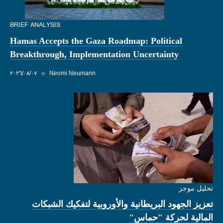
BRIEF ANALYSIS
Hamas Accepts the Gaza Roadmap: Political
Breakthrough, Implementation Uncertainty
Neomi Neumann
◆
٠٧‏/٠٨‏/٢٠٢٦
تحليل موجز
تعزيز الجهود البريطانية والأوروبية لتفكيك الشبكات
المالية لحركة "حماس"