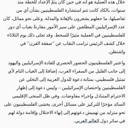
خلال هذه العملية هو أنه في حين كان يتمّ الإعداد للخطة منذ
سنوات، بالكاد كانت تتم استشارة الفلسطينيين بشأن أي من
تفاصيلها، ما جعلهم يشعرون بالإهانة والمذلة. وعلى نحو مماثل، كان
عدد الإسرائيليين المطلعين على سير الأمور مقارنةً بغياب أي دور
للفلسطينيين في العملية مثيرًا للسخط. وقد تجلى ذلك يوم الثلاثاء
خلال كشف الرئيس ترامب النقاب عن "صفقة القرن" في
واشنطن.
واعتبر الفلسطينيون الحضور الحصري للقادة الإسرائيليين واليهود
إلى جانب القليل من السفراء العرب، إضافةً إلى الغياب التام لأي
تمثيل فلسطيني، بمثابة دعوة للدول العربية إلى التخلي عن
الفلسطينيين واحتضان الإسرائيليين – وليس دعوة إلى إظهار
الاحترام المتبادل وإجراء مفاوضات. وفي ظل المنحى الإقليمي
السائد مؤخرًا للتركيز على مسائل أخرى، يخشى الفلسطينيون على
نحو متزايد من تهميش دعوتهم إلى إنهاء الاحتلال وإقامة دولة لهم
في سائر دول
العالم العربي
.