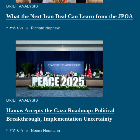
BRIEF ANALYSIS
What the Next Iran Deal Can Learn from the JPOA
Richard Nephew
◆
٠٧‏/٠٨‏/٢٠٢٦
BRIEF ANALYSIS
Hamas Accepts the Gaza Roadmap: Political
Breakthrough, Implementation Uncertainty
Neomi Neumann
◆
٠٧‏/٠٨‏/٢٠٢٦