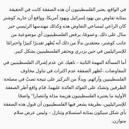
في الواقع، يعتبر الفلسطينيون أن هذه الصفقة كانت في الحقيقة
بمثابة تفاوض بين يهود إسرائيل ويهود أمريكا. وواقع أن جاريد كوشنر
كان الراعي لمساعي التفاوض هذه وكذلك مهندسها الرئيسي خير
مثال على ذلك. وعمومًا، يرفض الفلسطينيون أي موضوعية من
جانب كوشنر، معتقدين بدلًا من ذلك أنه يُظهر تقديرًا كبيرًا واحترامًا
للإسرائيليين في حين يزدري ويحتقر الفلسطينيين بشكل كبير.
أما المسألة المهمة الثانية – ناهيك عن عدم إشراك الفلسطينيين في
المفاوضات –تُظهر الصفقة عدم اكتراث في تناول مخاوف
الفلسطينيين وآرائهم. وبدلًا من التركيز على نتيجة تصبّ في مصلحة
الطرفين وتشدّد على الفوائد العائدة عليهما، قدّم واقع أطر الصفقة
الأولية ما يعتبره الفلسطينيون هزيمة مذلة وانتصارا" واضحًا
للإسرائيليين، بطريقة يشعر فيها الفلسطينيون أن قبول هذه الصفقة
بأي شكل سيكون بمثابة استسلام وتنازل – وليس عرض سلام
متوازن.