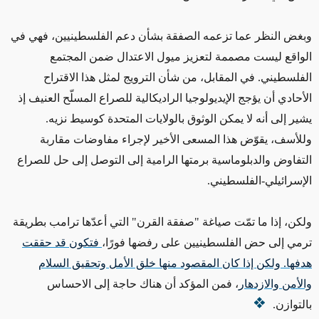
وبغض النظر عما تزعمه الصفقة بشأن دعم الفلسطينيين، فهي في
الواقع ليست مصممة لتعزيز ميول الاعتدال ضمن المجتمع
الفلسطيني. في المقابل، من شأن الترويج لمثل هذا الاقتراح
الأحادي أن يؤجج الإيديولوجيا الراديكالية للصراع المسلّح العنيف إذ
يشير إلى أنه لا يمكن الوثوق بالولايات المتحدة كوسيط نزيه.
وللأسف، يقوّض هذا المسعى الأخير لإجراء مفاوضات مقاربة
التفاوض والدبلوماسية برمتها الرامية إلى التوصل إلى حل للصراع
الإسرائيلي-الفلسطيني.
ولكن، إذا ما تمّت صياغة "صفقة القرن" التي أعدّها ترامب بطريقة
ترمي إلى حض الفلسطينيين على رفضها فورًا،
فتكون قد حققت
هدفها. ولكن إذا كان المقصود منها خلق الأمل وتحقيق السلام
والأمن والازدهار
، فمن المؤكد أن هناك حاجة إلى الاحساس
بالتوازن.