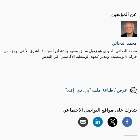
عن المؤلفين
محمد الدجاني
محمد الدجاني الداودي هو زميل سابق بمعهد واشنطن لسياسة الشرق الأدنى، ومؤسس
حركة «الوسطية» ومدير "معهد الوسطية الأكاديمي" في القدس.
عرض / طباعة ملف "پي. دي. إف."
شارك على مواقع التواصل الاجتماعي