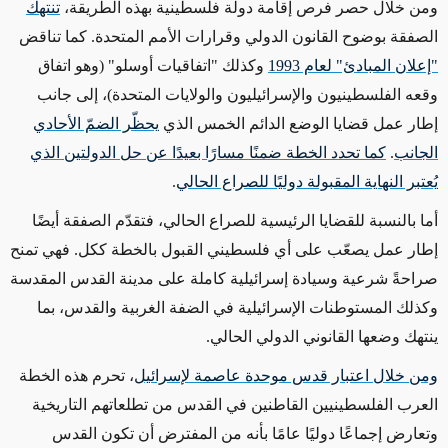
ومن خلال حصر فرص إقامة دولة فلسطينية بهذه الطريقة،
تنتهك
الصفقة بوضوح القانون الدولي وقرارات الأمم المتحدة. كما تناقض
"إعلان المبادئ" لعام 1993
وكذلك "اتفاقيات أوسلو" (وهو اتفاق
وقعه الفلسطينيون والإسرائيليون والولايات المتحدة)، إلى جانب
إطار عمل قضايا الوضع الدائم الخمس الذي
يحظّر الضمّ الأحادي
الجانب
.
كما تحدد الخطة ضمنًا مسارًا بعيدًا عن حل الدولتين الذي
يُعتبر النهاية المقبولة دوليًا للصراع الحالي
.
أما بالنسبة للقضايا الرئيسية للصراع الحالي، فتقدّم الصفقة أيضًا
إطار عمل يصعّب على أي فلسطيني القبول بالخطة ككل. فهي تمنح
صراحةً شرعية وسيادة إسرائيلية كاملة على مدينة القدس المقدسة
وكذلك المستوطنات الإسرائيلية في الضفة الغربية والقدس، بما
ينتهك وضعها القانوني الدولي الحالي.
ومن خلال اعتبار قدس موحدة عاصمة لإسرائيل
، تحرم هذه الخطة
العرب الفلسطينيين القاطنين في القدس من تطلعاتهم التاريخية
وتعارض إجماعًا دوليًا عامًا بأنه من المفترض أن تكون القدس