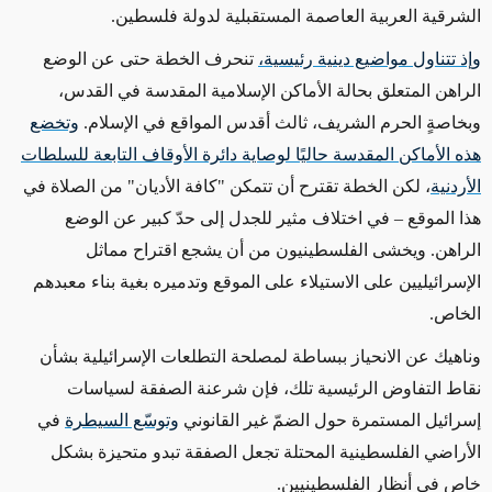
الشرقية العربية العاصمة المستقبلية لدولة فلسطين.
وإذ تتناول مواضيع دينية رئيسية،
تنحرف الخطة حتى عن الوضع
الراهن المتعلق بحالة الأماكن الإسلامية المقدسة في القدس،
وبخاصةٍ الحرم الشريف، ثالث أقدس المواقع في الإسلام.
وتخضع
هذه الأماكن المقدسة حاليًا لوصاية دائرة الأوقاف التابعة للسلطات
الأردنية
، لكن الخطة تقترح أن تتمكن "كافة الأديان" من الصلاة في
هذا الموقع – في اختلاف مثير للجدل إلى حدّ كبير عن الوضع
الراهن. ويخشى الفلسطينيون من أن يشجع اقتراح مماثل
الإسرائيليين على الاستيلاء على الموقع وتدميره بغية بناء معبدهم
الخاص.
وناهيك عن الانحياز ببساطة لمصلحة التطلعات الإسرائيلية بشأن
نقاط التفاوض الرئيسية تلك، فإن شرعنة الصفقة لسياسات
إسرائيل المستمرة حول الضمّ غير القانوني
وتوسّع السيطرة
في
الأراضي الفلسطينية المحتلة تجعل الصفقة تبدو متحيزة بشكل
خاص في أنظار الفلسطينيين.