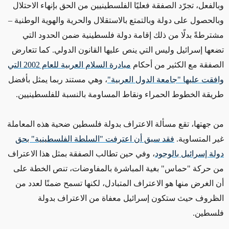
وبالفعل، تجرّد الصفقة فعليًا الفلسطينيين من الحق بإنهاء الاحتلال
وبالحصول على دولة وبالتمتع بالاستقلال والحرية والهوية الوطنية –
مشترطةً بدلًا من ذلك إقامة دولة فلسطينية ضمن الحدود التي
تضعها إسرائيل وليس التي ينص عليها القانون الدولي. كما تتعارض
الصفقة مع الكثير من أحكام
مبادرة السلام العربية للعام 2002 التي
وافقت عليها "جامعة الدول العربية"
، وهي مستند ربما يمثل بأفضل
طريقة الخطوط الحمراء ونقاط المساومة بالنسبة للفلسطينيين.
من جهتها، تقع مسألة الاعتراف بدولة فلسطين ضحية هذه المعاملة
غير المتساوية.
فقد سبق أن اعترفت "السلطة الفلسطينية" بحق
دولة إسرائيل بالوجود
، وفي حين تطالب الصفقة بمثل هذا الاعتراف
من حركة "حماس" بغية المباشرة بالمفاوضات، تنص الخطة على
أن الغرض منها هو الاعتراف المتبادل، لكنها تسمح ضمنًا لعدد من
الظروف حيث ستكون إسرائيل معفاة من الاعتراف بدولة
فلسطين.