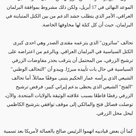
الموعد النهائي في 17 أبريل، ولكن ذلك مشروط بموافقة البرلمان
العراقي، الأمر الذي يتطلب حشد الدعم من بين الكتل المتباينة في
البرلمان، حيث أن كل كتلة لها مخاوفها الخاصة.
تحالف "سائرون" الذي يتزعمه مقتدى الصدر وهي احدى كبرى
الكتل السياسية في البرلمان العراقي. وبالرغم من اعتراضه على
ترشيح الزرفي، من المحتمل أن يترقب بحذر مفاوضات الزرفي
السياسية في حال بات تأييده مبررًا. ويبدو أن "التحالف الوطني"
الشيعي الذي يرأسه عمار الحكيم يتبنى موقفًا مماثلاً. أما تحالف
"الفتح" الشيعي الذي يحظى بدعم إيراني كبير، فرفض ترشيح
الزرفي رفضًا قاطعًا بسبب علاقته الوثيقة بالولايات المتحدة. والآن،
توصلت فصائل فتح والمالكي إلى موقف توافقي بترشيح الكاظمي
ليحل محل الزرفي.
كما أن بعض قيادييه اتهموا الرئيس صالح بالعمالة لأمريكا بعد تسمية