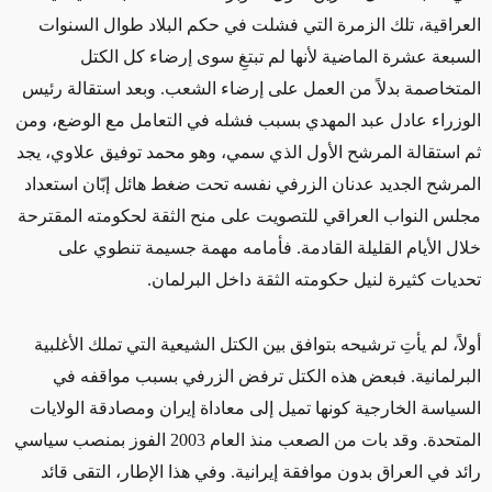
العراقية، تلك الزمرة التي فشلت في حكم البلاد طوال السنوات
السبعة عشرة الماضية لأنها لم تبتغِ سوى إرضاء كل الكتل
المتخاصمة بدلاً من العمل على إرضاء الشعب. وبعد استقالة رئيس
الوزراء عادل عبد المهدي بسبب فشله في التعامل مع الوضع، ومن
ثم استقالة المرشح الأول الذي سمي، وهو محمد توفيق علاوي، يجد
المرشح الجديد عدنان الزرفي نفسه تحت ضغط هائل إبّان استعداد
مجلس النواب العراقي للتصويت على منح الثقة لحكومته المقترحة
خلال الأيام القليلة القادمة. فأمامه مهمة جسيمة تنطوي على
تحديات كثيرة لنيل حكومته الثقة داخل البرلمان.
أولاً، لم يأتِ ترشيحه بتوافق بين الكتل الشيعية التي تملك الأغلبية
البرلمانية. فبعض هذه الكتل ترفض الزرفي بسبب مواقفه في
السياسة الخارجية كونها تميل إلى معاداة إيران ومصادقة الولايات
المتحدة. وقد بات من الصعب منذ العام 2003 الفوز بمنصب سياسي
رائد في العراق بدون موافقة إيرانية. وفي هذا الإطار، التقى قائد