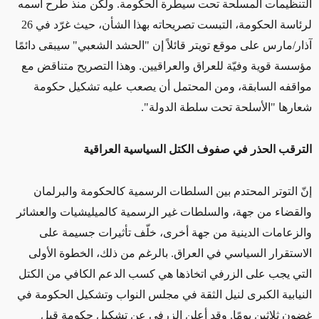
التنظيمات المسلحة تحت سيطرة الحكومة. ولكن منذ طرح اسمه
لرئاسة الحكومة، التبست تصريحاته بهذا الشأن، حيث غرّد في 26
آذار/مارس على موقع تويتر قائلاً إن "الحشد الشعبي" سيبقى دائمًا
مؤسسة قوية وفيّة للعراق والعراقيين. وهذا التصريح متناقض مع
مواقفه السابقة، ومن المحتمل أن يصعب عليه تشكيل حكومة
شعارها "الأسلحة تحت سلطة الدولة".
الترقب الحذر في صفوف الكتل السياسية العراقية
إنّ التوتر المحتدم بين السلطات الرسمية كالحكومة والبرلمان
والقضاء من جهة، والسلطات غير الرسمية كالميليشيات والعشائر
والزعامات الدينية من جهة أخرى، خلّف تأثيرات جسيمة على
الاستقرار السياسي في العراق. بالرغم من ذلك، الخطوة الأولى
التي يجب على الزرفي اتخاذها هي كسب الدعم الكافي من الكتل
النيابية الكبرى لنيل الثقة في مجلس النواب وتشكيل الحكومة في
غضون ثلاثين يومًا. وقد أعلن الزرفي عن تشكيل حكومة قبل