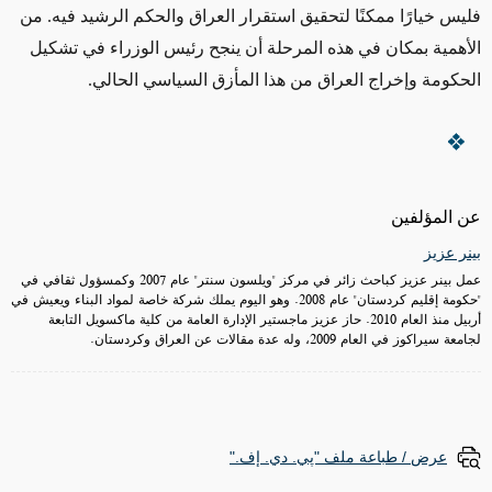
فليس خيارًا ممكنًا لتحقيق استقرار العراق والحكم الرشيد فيه. من
الأهمية بمكان في هذه المرحلة أن ينجح رئيس الوزراء في تشكيل
الحكومة وإخراج العراق من هذا المأزق السياسي الحالي.
عن المؤلفين
بينر عزيز
عمل بينر عزيز كباحث زائر في مركز "ويلسون سنتر" عام 2007 وكمسؤول ثقافي في
"حكومة إقليم كردستان" عام 2008. وهو اليوم يملك شركة خاصة لمواد البناء ويعيش في
أربيل منذ العام 2010. حاز عزيز ماجستير الإدارة العامة من كلية ماكسويل التابعة
لجامعة سيراكوز في العام 2009، وله عدة مقالات عن العراق وكردستان.
عرض / طباعة ملف "پي. دي. إف."