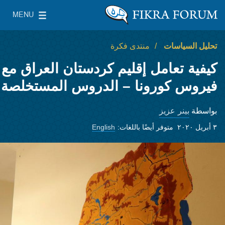
Skip to main content
MENU
معهد واشنطن لسياسات الشرق الأدنى
le Main Menu
تحليل السياسات
منتدى فكرة
كيفية تعامل إقليم كردستان العراق مع
فيروس كورونا – الدروس المستخلصة
بينر عزيز
بواسطة
٣ أبريل ٢٠٢٠
متوفر أيضًا باللغات:
English