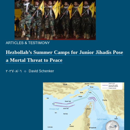
ARTICLES & TESTIMONY
Hezbollah’s Summer Camps for Junior Jihadis Pose
a Mortal Threat to Peace
David Schenker
◆
٠٦‏/٠٨‏/٢٠٢٦