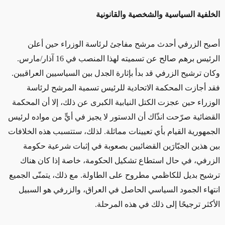
الخلفية السياسية والشخصية والقانونية
أصبح الزرفي أحدث مرشح مفاجئ لرئاسة الوزراء حين أعلن
الرئيس برهم صالح عن تسميته لهذا المنصب في 16 آذار/مارس.
وكان ترشيح الزرفي قد بدأ بإثارة الجدل بين السياسيين العراقيين.
فقد أجازت المحكمة الاتحادية للرئيس تسمية المرشح لرئاسة
الوزراء حين عجزت الكتل النيابية الكبرى عن ذلك، إلا أن المحكمة
القضائية صرّحت انذّاك أن الدستور لا يجيز في أيٍّ من مواده لرئيس
الجمهورية القيام بأي تعيينات مماثلة. لذلك، ستتسبب هذه الخلافات
بين هذين الجبّارَين القضائيين بصعوبة في إثبات شرعية حكومة
الزرفي، في حال استطاع تشكيل الحكومة، خاصة إذا كان هناك
ترشيح بديل للكاظمي مطروح على الطاولة. مع ذلك، يتمنّى الجميع
انتهاء الجمود السياسي الحاصل في العراق، والزرفي هو السبيل
الأكثر ترجيحًا إلى ذلك في هذه المرحلة.