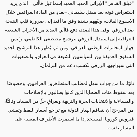
"فيلق القدس" الإيراني الجديد العميد إسماعيل قاآني – الذي يريد
استعراض قوته بعد مقتل سليماني –بعددٍ من القادة العراقيين خلال
الأسبوع الفائت، ونبّههم بشدة وفق ما أفيد إلى ضرورة قلب النتيجة
ضد الزرفي. وفى هذا الصدد، دفع قاآني العديد من الأحزاب الشيعية
العراقية إلى استبدال الزرفي بترشيح مصطفى الكاظمي، رئيس
جهاز المخابرات الوطني العراقي. ومن ثم، يُظهر هذا الترشيح الجديد
الشقوق العميقة بين السياسيين الشيعة في العراق، والصعوبات
التي سيواجهها الزرفي لكسب دعم من البرلمان.
ثانيًا، ما من جواب سهل لمطالب المتظاهرين العراقيين، وخصوصًا
بعد سقوط مئات الضحايا الذين كانوا يطالبون بالإصلاحات
والمساءلة والانتخابات الحرة والنزيهة وبعراقٍ حرٍّ من الفساد. وثالثًا،
من المرجح أن يتفاقم انهيار الدولة مع تراجع أسعار النفط وتفشي
فيروس كورونا المستجد إذا ما استمرت الأطراف المعنية على
المسار نفسه.