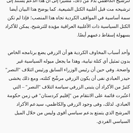
لترشيح الكاظمي بدلاً من ذلك، مشيراً إلى أن هذا الدعم يستند إلى
ترشيحه مت قبل أغلبية الكتل الشيعية. كما يوضح هذا البيان أيضا
سمة أساسية في المواقف الكردية تجاه هذا المنصب؛ فإذا لم تكن
الكتل السياسية ذات الأغلبية العراقية مؤيدة للترشيح، يمكن للأكراد
بسهولة إسقاط دعمهم أيضًا.
وأحد أسباب المخاوف الكردية هو أن الزرفي يضع برنامجه الخاص
بدون تمثيل أي كتلة نيابية، وهذا ما يجعل ميوله السياسية غير
واضحة. وفي حين أن رئيس الوزراء السابق ورئيس ائتلاف "النصر"
حيدر العبادي نفى أن يكون الزرفي مرشّح كتلته، ومع ذلك يخشى
كثيرٌ من الأكراد أن يتبنى الزرفي سياسة ائتلاف "النصر" – التي
اعتُبرت قائمة على الانتقام من "إقليم كردستان" في زمن حكومة
العبادي. لذلك، وفى وجود الزرفي والكاظمي، سيدعم الأكراد
المرشح الذي يتمتع بدعم سياسي أقوى وليس من خلال الميل
السياسي الفردي.