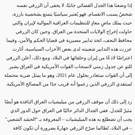
إذا وضعنا هذا الجدل القضائي جانبًا، لا يخفى أن الزرفي نفسه
شخصٌ يسبب الانقسام. فهو يُعتبر سياسيًا يتمتع بشخصية بارزة،
حيث يملك ماضٍ معادٍ للتنظيمات العراقية الموالية لإيران والتي
حاولت إخراج الولايات المتحدة من العراق. وحين كان الزرفي
محافظ النجف، اتخذ تدابير مصيرية في قضايا الحكم والأمن، وفيما
عززت هذه التدابير شعبيته لدى بعض الأحزاب السياسية، أثارت
اعتراضًا لاذعًا من إيران وحلفائها في البلاد. ومع ذلك، أعلن الزرفي
للتو عن جدول زمني لانسحاب القوات الأمريكية في العراق يشير
إلى أن القوات ستغادر بحلول عام 2021، وهو ما يمثل ضربة محتملة
لمنتقدي الزرفي الذين زعموا أنه قريب جدًا من المصالح الأمريكية.
زد إلى ذلك أن موقف الزرفي من ميليشيات العراق النافذة هو أيضًا
مثيرٌ للجدل. ففي الجدال الدائر حاليًا في العراق حول الدور الذي
يجب أن تضطلع به هذه الميليشيات – المعروفة بـ “الحشد الشعبي"
– في البلاد، لطالما صرّح الزرفي جهارةً بضرورة أن تكون كافة