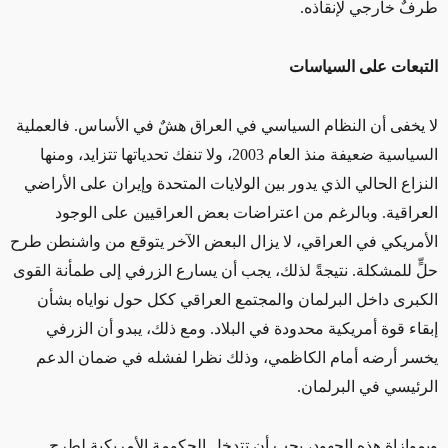
طرفٌ خارجي لإنقاذه.
التبعات على السياسات
لا يخفى أن النظام السياسي في العراق هشٌ في الأساس. فالعملية
السياسية ضعيفة منذ العام 2003، ولا تنفك تحدياتها تتزايد، ومنها
النزاع الحالي الذي يدور بين الولايات المتحدة وإيران على الأراضي
العراقية. وبالرغم من اعتراضات بعض العراقيين على الوجود
الأمريكي في العراقي، لا يزال البعض الآخر يتوقع من واشنطن طرح
حلٍّ للمشكلة. نتيجةً لذلك، يجب أن يسارع الزرفي إلى طمأنة القوى
الكبرى داخل البرلمان والمجتمع العراقي ككل حول نواياه بشأن
إبقاء قوة أمريكية محدودة في البلاد. ومع ذلك، يبدو أن الزرفي
يخسر أرضه أمام الكاظمي، وذلك نظرا لفشله في ضمان الدعم
الرئيسي في البرلمان.
وبموازاة هذه الجهود، يجب أن تتدخل الحكومة الأمريكية لطرح