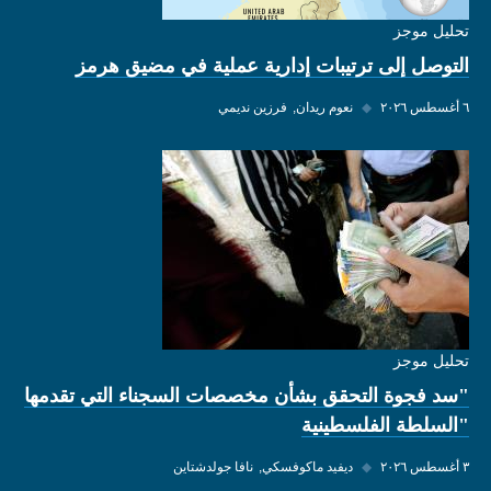
تحليل موجز
التوصل إلى ترتيبات إدارية عملية في مضيق هرمز
٦ أغسطس ٢٠٢٦
◆
نعوم ريدان
فرزين نديمي
تحليل موجز
"سد فجوة التحقق بشأن مخصصات السجناء التي تقدمها
"السلطة الفلسطينية
٣ أغسطس ٢٠٢٦
◆
ديفيد ماكوفسكي
نافا جولدشتاين