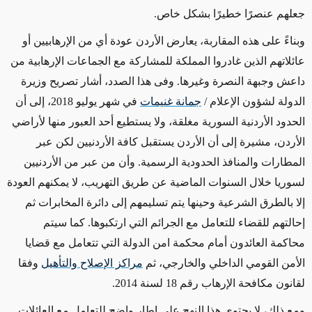
جعلهم عنصرًا خطيرًا بشكل خاص.
وبناءً على هذه المقاربة، يعارض الأردن عودة أي من الإرهابيين أو
عائلاتهم الذين غادروا المملكة للمشاركة مع الجماعات الإرهابية من
داعش وجبهة النصرة وغيرها. وفى هذا الصدد، أشار تصريح وزيرة
الدولة لشؤون الإعلام /
جمانة غنيمات
في شهر يوليو 2018، إلى أن
الحدود الأردنية السورية مغلقة، ولا يستطيع أحد العبور منها لأراضي
الأردن، مشيرة إلى أن الأردن يستقبل كافة الأردنيين لكن عبر
المطارات والمنافذ الحدودية الرسمية. وأن من عبر من الأردنيين
لسوريا خلال السنوات الماضية عن طريق التهريب، لا يمكنهم العودة
إلا بالطرق الشرعية وحينها يتم تسليمهم إلى دائرة المخابرات ثم
إحالتهم للقضاء للتعامل مع الجرائم التي ارتكبوها. كما سيتم
محاكمة العائدون أمام محكمة امن الدولة التي تتعامل مع قضايا
الأمن القومي الداخلي والخارجي، ثم
مراكز الإصلاح والتأهيل
وفقا
لقانون مكافحة الإرهاب رقم 18 لسنة 2014.
ومع ذلك، لا يحتوي هذا النهج على إطار واضح للتعامل مع العائلات