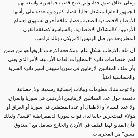
وعلى نطاق ضيق جداً، ولم يصبح قضية جماهيرية واسعة تهم
الجمهور العام المنشغل حالياً بقضايا كثيرة ومتعددة على رأسها
الأوضاع الاقتصادية الصعبة وقضايا مُلحّة أخرى تستهوي اهتمام
الأردنيين كالمشاكل الاقتصادية، والسياسية كصفقة القرن
المطروحة من قبل الرئيس الأمريكي دونالد ترامب.
أن ملف الإرهاب بشكلٍ عام، ومكافحة الإرهاب تاريخياً هو من ضمن
أهم اختصاصات دائرة "المخابرات العامة الأردنية. الأمر الذي يعني
بأن ملف المقاتلين الإرهابين في سوريا سيبقى أسير دائرة السرية
والحساسية امنياً.
ولا توجد هناك معلومات وبيانات إحصائية رسمية، ولا إحصائية
دقيقيه حول عدد المقاتلين الإرهابيين الأردنيين في سوريا والعراق،
ولا عدد النساء أو الأطفال أو عدد المعتقلين في سوريا أو العراق أو
هؤلاء المحتجزين حاليا لدى قوات سوريا الديمقراطية "قسد". ولذلك
فأن المتابع لهذا الملف في الأردن والخارج يتعامل مع "صندوق
مغلق" من المحرمات.