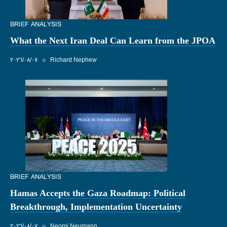
BRIEF ANALYSIS
What the Next Iran Deal Can Learn from the JPOA
Richard Nephew
◆
٠٧‏/٠٨‏/٢٠٢٦
BRIEF ANALYSIS
Hamas Accepts the Gaza Roadmap: Political
Breakthrough, Implementation Uncertainty
Neomi Neumann
◆
٠٧‏/٠٨‏/٢٠٢٦