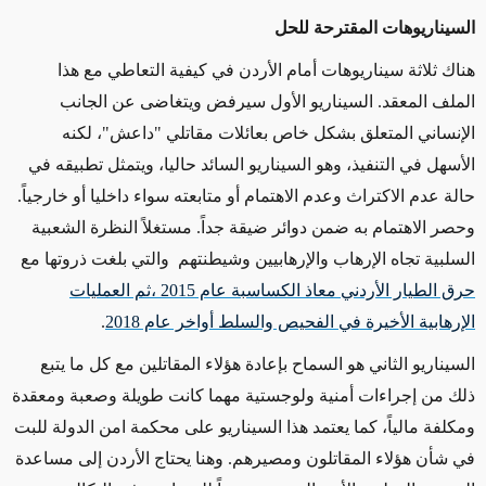
السيناريوهات المقترحة للحل
هناك ثلاثة سيناريوهات أمام الأردن في كيفية التعاطي مع هذا
الملف المعقد. السيناريو الأول سيرفض ويتغاضى عن الجانب
الإنساني المتعلق بشكل خاص بعائلات مقاتلي "داعش"، لكنه
الأسهل في التنفيذ، وهو السيناريو السائد حاليا، ويتمثل تطبيقه في
حالة عدم الاكتراث وعدم الاهتمام أو متابعته سواء داخليا أو خارجياً.
وحصر الاهتمام به ضمن دوائر ضيقة جداً. مستغلاً النظرة الشعبية
السلبية تجاه الإرهاب والإرهابيين وشيطنتهم والتي بلغت ذروتها مع
حرق الطيار الأردني معاذ الكساسبة عام 2015 ،ثم العمليات
الإرهابية الأخيرة في الفحيص والسلط أواخر عام 2018
.
السيناريو الثاني هو السماح بإعادة هؤلاء المقاتلين مع كل ما يتبع
ذلك من إجراءات أمنية ولوجستية مهما كانت طويلة وصعبة ومعقدة
ومكلفة مالياً، كما يعتمد هذا السيناريو على محكمة امن الدولة للبت
في شأن هؤلاء المقاتلون ومصيرهم. وهنا يحتاج الأردن إلى مساعدة