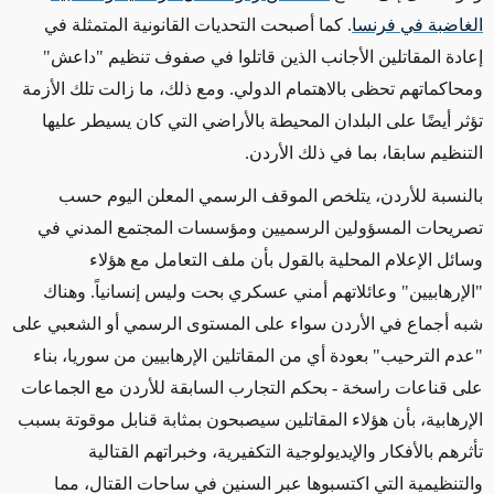
الغاضبة في فرنسا
. كما أصبحت التحديات القانونية المتمثلة في
إعادة المقاتلين الأجانب الذين قاتلوا في صفوف تنظيم "داعش"
ومحاكماتهم تحظى بالاهتمام الدولي. ومع ذلك، ما زالت تلك الأزمة
تؤثر أيضًا على البلدان المحيطة بالأراضي التي كان يسيطر عليها
التنظيم سابقا، بما في ذلك الأردن.
بالنسبة للأردن، يتلخص الموقف الرسمي المعلن اليوم حسب
تصريحات المسؤولين الرسميين ومؤسسات المجتمع المدني في
وسائل الإعلام المحلية بالقول بأن ملف التعامل مع هؤلاء
"الإرهابيين" وعائلاتهم أمني عسكري بحت وليس إنسانياً. وهناك
شبه أجماع في الأردن سواء على المستوى الرسمي أو الشعبي على
"عدم الترحيب" بعودة أي من المقاتلين الإرهابيين من سوريا، بناء
على قناعات راسخة - بحكم التجارب السابقة للأردن مع الجماعات
الإرهابية، بأن هؤلاء المقاتلين سيصبحون بمثابة قنابل موقوتة بسبب
تأثرهم بالأفكار والإيديولوجية التكفيرية، وخبراتهم القتالية
والتنظيمية التي اكتسبوها عبر السنين في ساحات القتال، مما