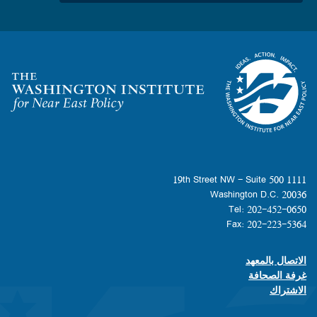
Homepage
1111 19th Street NW - Suite 500
Washington D.C. 20036
Tel: 202-452-0650
Fax: 202-223-5364
الاتصال بالمعهد
Footer contact links
غرفة الصحافة
الاشتراك