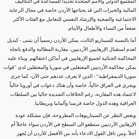
المجتمع الدولي والأمم المتحدة تحديداً للمساعدة في التكاليف
المالية والخبرات التي قد يحتاجها الأردن خاصة في مجال الرعاية
الاجتماعية والصحية والإرشاد النفسي للتعامل مع الفئات الأكثر
ضعفاً من النساء والأطفال والأيتام.
أما بالنسبة للسيناريو الثالث، يمكن للأردن رسمياً أن يتبنى - كبديل
لعدم استقبال الإرهابيين الأردنيين- مقاربة المطالبة والدفع باتجاه
المحاكمة الجنائية لجميع الإرهابيين في أماكن اعتقالهم. وبناء عليه
يمكن محاكمة الأردنيين المعتقلين في سوريا والمعتقلين لدى "قوات
سوريا الديمقراطية" - الذين لا يعرف عددهم حتى الآن- كما جرى
ويجري في العراق حالياً، خاصة وأن هناك دعوات في أوروبا حالياً
لاعتماد هذه المقاربة، رغم الخلافات الشديدة حاليا بين السلطات
العراقية وهذه الدول خاصة فرنسا وألمانيا وبريطانيا.
وبغض النظر عن السيناريوهات المطروحة، فإن مشكلة عودة
الإرهابين الأردنيين ستطفو الى السطح في الأردن سواء عاجلاً أم
أجلاً. ومن نافل القول الادعاء بأنه من الأفضل للأردن أن يُجهز