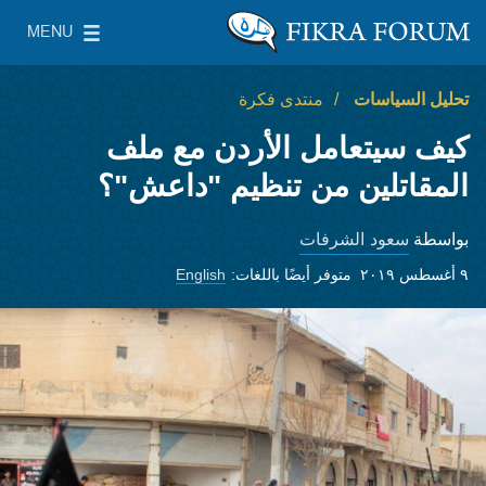
Skip to main conte
MENU
معهد واشنطن لسياسات الشرق الأدنى
gle Main Menu
تحليل السياسات
منتدى فكرة
كيف سيتعامل الأردن مع ملف
المقاتلين من تنظيم "داعش"؟
سعود الشرفات
بواسطة
٩ أغسطس ٢٠١٩
متوفر أيضًا باللغات:
English