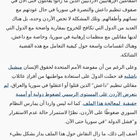
المقاتلين الإرهابيين الأردنيين الذين ما زالوا يقاتلون حتى الآن في
صفوف تنظيم داعش والنصرة في سوريا في حال عودتهم مع
نسائهم وأطفالهم. وتلك المشكلة لا تخص الأردن وحده، بل هناك
العديد من الدول التي تكافح للخروج بمقاربة واضحة مع الدول التي
لديها مقاتلين مع منظمات إرهابية في سوريا، وخاصة مع داعش،
وهناك انقسامات واسعة حول كيفية التعامل مع هذه القضية
الشائكة.
وعلى الرغم من أن مفوضة الأمم المتحدة لحقوق الإنسان
ميشيل
باشليه
قد حضّت الدولَ على استعادة مواطنيها من أفرادِ عائلاتِ
مقاتلي تنظيم "داعش" الذين قتلوا أو اعتقلوا في سوريا والعراق،
لم
يتعرض الأردن على المستوى الرسمي لضغوط دولية أو أممية
حقيقية لمعالجة هذا الملف
. كما انه ليس واردا أن يمارس النظام
السوري ضغوطًا على الأردن، نظرًا لاستمرار حالة عدم الاستقرار
و"فشل الدولة "في سوريا حتى الآن.
أضف إلى ذلك، ما زال النقاش حول هذا الملف يدار بشكل بطيء