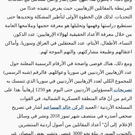
المرتبطة بالمقاتلين الإرهابيين، حيث يفرض تنفيذه عددًا من
التحديات. لذلك فإن الخطوة الأولى لتأطير المشكلة وتحديدها حتى
نستطيع دراستها وفهمها وتحليلها هو معرفة حجمها وملامحها العامة
من خلال معرفة الأعداد الحقيقية لهؤلاء الإرهابيين: عدد الذكور،
النساء، الأطفال، الأيتام، عدد المعتقلين في العراق وسوريا، وأماكن
اعتقالهم وطبيعة مشاركتهم، والتهم الموجة لهم.
ومع ذلك، هناك فوضى واضحة في الأرقام الرسمية المعلنة حول
عدد الإرهابيين الأردنيين في سوريا وعوائلهم. فالرقم (شبه الرسمي)
للمجموع الكلي لعدد الإرهابيين الأردنيين في سوريا الذي تتمسك به
تصريحات
المسؤولين الأردنيين حتى اليوم هو 1250 إرهابياً .هذا على
الرغم من أنّ قائد المنطقة العسكرية الشمالية، في القوات
المسلحة الأردنية / العميد
الركن خالد المساعيد
أشار في تصريح
صحفي أصدره في منتصف شهر تموز 2018 ونشر في وسائل
الإعلام إلى أنّ" أعداد المقاتلين من أصول أردنية المنتشرين
بالجنوب السوري يبلغ نحو 3000 عنصر. وتشير بعض المصادر غير