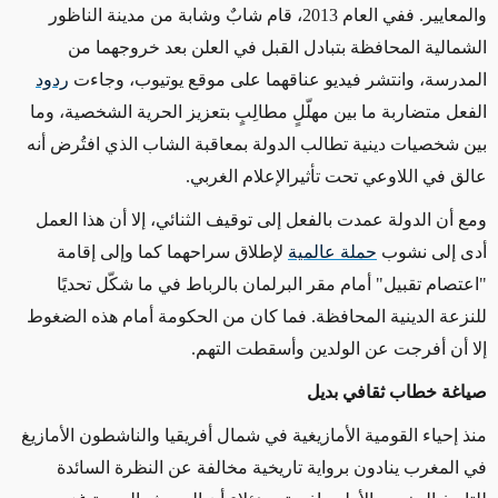
والمعايير. ففي العام 2013، قام شابٌ وشابة من مدينة الناظور
الشمالية المحافظة بتبادل القبل في العلن بعد خروجهما من
المدرسة، وانتشر فيديو عناقهما على موقع يوتيوب، وجاءت
ردود
الفعل متضاربة ما بين مهلّلٍ مطالِبٍ بتعزيز الحرية الشخصية، وما
بين شخصيات دينية تطالب الدولة بمعاقبة الشاب الذي افتُرض أنه
عالق في اللاوعي تحت تأثيرالإعلام الغربي.
ومع أن الدولة عمدت بالفعل إلى توقيف الثنائي، إلا أن هذا العمل
أدى إلى نشوب
حملة عالمية
لإطلاق سراحهما كما وإلى إقامة
"اعتصام تقبيل" أمام مقر البرلمان بالرباط في ما شكّل تحديًا
للنزعة الدينية المحافظة. فما كان من الحكومة أمام هذه الضغوط
إلا أن أفرجت عن الولدين وأسقطت التهم.
صياغة خطاب ثقافي بديل
منذ إحياء القومية الأمازيغية في شمال أفريقيا والناشطون الأمازيغ
في المغرب ينادون برواية تاريخية مخالفة عن النظرة السائدة