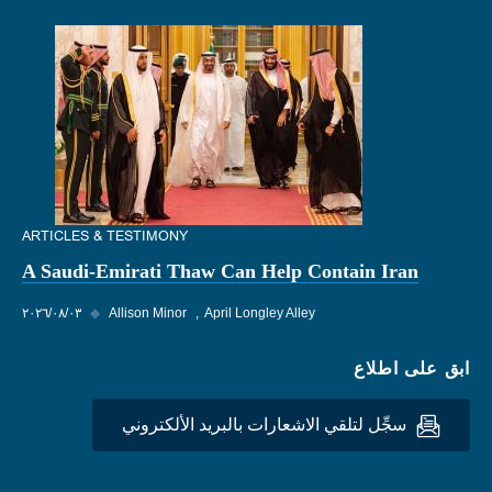
ARTICLES & TESTIMONY
A Saudi-Emirati Thaw Can Help Contain Iran
April Longley Alley
Allison Minor
◆
٠٣‏/٠٨‏/٢٠٢٦
ابق على اطلاع
سجِّل لتلقي الاشعارات بالبريد الألكتروني