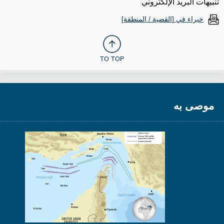
تنبيهات البريد الإلكتروني
خبراء في [القضية / المنطقة]
TO TOP
موصى به