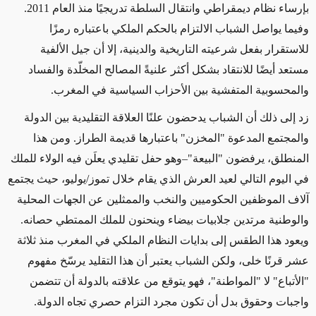
بإرساء نظام ديمقراطي وانتقال السلطة تدريجيًا منذ العام 2011.
وفيما يواصل الشباب الالتزام بالحكم الملكي باعتباره رمزًا
للاستقرار بفعل شرعيته التاريخية والدينية، إلا أن جيل الألفية
مستعد أيضًا للانتقاد بشكل أكثر علنيةً المصالح المخلّدة والفساد
والمحسوبية المتفشية بين الأحزاب السياسية في المغرب.
زد إلى ذلك أن الشباب يدحضون علنًا العلاقة التقليدية بين الدولة
والمجتمع المدعوة "المخزن" باعتبارها قديمة الطراز. ومن هذا
المنطلق، يرفضون "البيعة"–وهو حفل تقليدي يعلَن فيه الولاء للملك
في اليوم التالي لعيد العرش الذي يقام خلال تموز/يوليو، حيث يجتمع
آلاف الموظفين الحكوميين والنخب والممثلين عن الجهات المحلية
والوطنية مرتدين جلابيات بيضاء وينحنون للملك الممتطي حصانه.
ويعود هذا الطقس إلى بدايات النظام الملكي في المغرب منذ ثلاثة
عشر قرنًا خلى، ولكن الشباب يعتبر أن هذا التقليد يرسّخ مفهوم
"الأتباع" لا "المواطنة"، فهو يتوقع من علاقته بالدولة أن تتضمن
واجبات وحقوق بدل أن تكون مجرد التزام حصري تجاه الدولة.