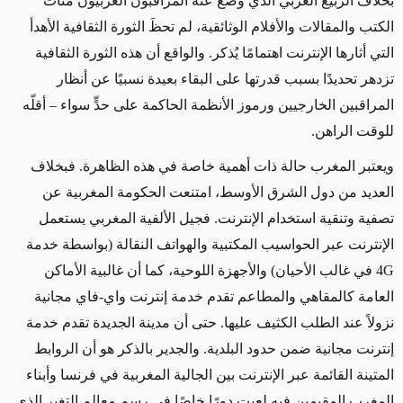
بخلاف الربيع العربي الذي وضع عنه المراقبون الغربيون مئات
الكتب والمقالات والأفلام الوثائقية، لم تحظَ الثورة الثقافية الأهدأ
التي أثارها الإنترنت اهتمامًا يُذكر. والواقع أن هذه الثورة الثقافية
تزدهر تحديدًا بسبب قدرتها على البقاء بعيدة نسبيًا عن أنظار
المراقبين الخارجيين ورموز الأنظمة الحاكمة على حدٍّ سواء – أقلّه
للوقت الراهن.
ويعتبر المغرب حالة ذات أهمية خاصة في هذه الظاهرة. فبخلاف
العديد من دول الشرق الأوسط، امتنعت الحكومة المغربية عن
تصفية وتنقية استخدام الإنترنت. فجيل الألفية المغربي يستعمل
الإنترنت عبر الحواسيب المكتبية والهواتف النقالة (بواسطة خدمة
4G في غالب الأحيان) والأجهزة اللوحية، كما أن غالبية الأماكن
العامة كالمقاهي والمطاعم تقدم خدمة إنترنت واي-فاي مجانية
نزولاً عند الطلب الكثيف عليها. حتى أن مدينة الجديدة تقدم خدمة
إنترنت مجانية ضمن حدود البلدية. والجدير بالذكر هو أن الروابط
المتينة القائمة عبر الإنترنت بين الجالية المغربية في فرنسا وأبناء
المغرب المقيمين فيه لعبت دورًا خاصًا في رسم معالم التغير الذي