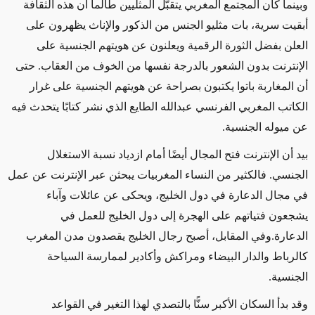
وبينما كان المجتمع المغربي يتقبّل المثليين طالما أن هذه الثقافة
أبقيت سرية، بات مثليو الجنس من الذكور والإناث يظهرون على
العلن بفضل الثورة الرقمية ويعلنون عن هويتهم الجنسية على
الإنترنت بدون الشعور بالدرجة نفسها من الخوف من العقاب. حتى
أن المغاربة باتوا يكتبون بصراحة عن هويتهم الجنسية على غرار
الكاتب المغربي الفرنسي عبدالله الطايع الذي نشر كتابًا يتحدث فيه
عن ميوله الجنسية.
بيد أن الإنترنت فتح المجال أيضًا أمام ازدياد نسبة الاستغلال
الجنسي. فالكثير من النساء المغربيات يبحثن عبر الإنترنت عن عمل
في مجال الدعارة في دول الخليج، ويحكى عن عائلات وآباء
يشجعون فتياتهم على الهجرة إلى دول الخليج للعمل في
الدعارة.وفي المقابل، أصبح رجال الخليج يقصدون مدن المغرب
كالرباط والدار البيضاء ومراكش وأكادير لممارسة السياحة
الجنسية.
وقد بدأ السكان الأكبر سنًّا بالتصدي لهذا التغير في القواعد