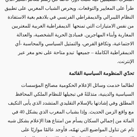
طرأ على المعايير والتوقعات. ويحرص الشباب المغربي على تطبيق
النظام الليبرالي والديمقراطي الفرنسي في بلادهم بغية الاستفادة
من نفس الامتيازات التي تمنحها الديمقراطية الغربية للمغتربين
المغاربة وأبناء المهاجرين. فمبادئ الحرية الشخصية، والعدالة
الاجتماعية، وتكافؤ الفرص، والتمثيل السياسي والمحاسبة -أي
الديمقراطية الكاملة – جميعها تبدو متاحة على نحو مغر عبر
الإنترنت.
تحدّي المنظومة السياسية القائمة
لطالما خدمت وسائل الإعلام الحكومية مصالح المؤسسات
السياسية والدينية، متذللةً في تبجيلها للنظام الملكي المحافظ
المطلق وفي إشادتها بالإسلام التقليدي المتشدد الذي يأبى التكيف
مع واقع الزمن الحديث. وإذا بشباب المغرب الذي يشكل 40 في
المائة من إجمالي السكان يسأم من امتناع هذا الإعلام بشكل شبه
تام عن تناول المواضيع التي تهمّه، فأوجد عالمًا موازيًا على