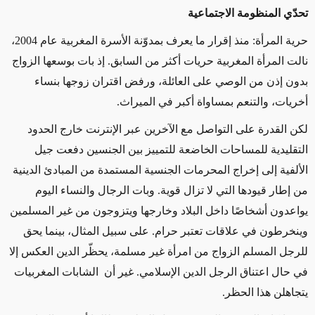
تحدّي المنظومة الاجتماعية
حرية المرأة: منذ إقرار ما يعرف بمدوّنة الأسرة المغربية عام 2004،
نالت المرأة المغربية حريات أكثر من السابق. إذ بات بوسعها الزواج
بدون إذن من الوصي على العائلة، ورفض اقتران زوجها بنساء
أخريات، والتنعم بمساواة أكبر في الميراث.
لكن القدرة على التواصل مع الآخرين عبر الإنترنت خارج الحدود
التقليدية للمساحات الخاضعة للتمييز بين الجنسين دفعت جيل
الألفية إلى إخراج المحرمات الجنسية المستمدة من المبادئ الدينية
من إطار قيودها التي لا تزال قوية. وبات الرجال والنساء اليوم
يواعدون أشخاصًا داخل البلاد وخارجها ويتزوجون من غير المسلمين
وينخرطون في علاقات تعتبر حرام. على سبيل المثال، بينما يحق
للرجل المسلم الزواج من امرأة غير مسلمة، يحظّر الدين العكس إلا
في حال اعتناق الرجل الدين الإسلامي. غير أن الشابات المغربيات
يتجاهلن هذا الحظر.