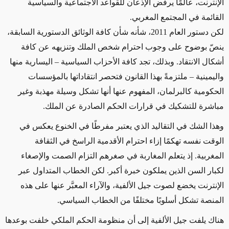
الإنترنت، عالمًا يرفض الإذعان للقواعد الاجتماعية والسياسية
القائمة في المجتمع المغربي.
لكن دستور العام 2011، شأنه شأن كافة الوثائق الدستورية السابقة،
ينصّ بوضوح على وجوب احترام شخص الملك وتنزيهه عن كافة
أشكال الانتقاد. وبذلك، تجد كافة الأحزاب السياسية – اليسارية منها
واليمينية – ملتزمةً بهذا القانون فتحصر انتقاداتها بالمؤسسات
الحكومية كالبرلمان، المفهوم عنها أنها تشكل وسيلة مهذبة وغير
مباشرة للتشكيك في قرارات الحكم الصادرة عن الملك.
وهذا الشك في التقاليد الذي يعتبر مفرطًا في الخنوع يعكس في
الوقت نفسه تهكمًا إزاء احترام الأقدمية الراسخ في الثقافة
المغربية. إذ يتعلم المغاربة في صغرهم التزام الصمت والإصغاء
لكبار السن الذين يملكون خبرة أكبر. لكن الخطاب المتداول عبر
الإنترنت يخضع لصوت جيل الألفية، والآراء المعبَّر عنها على هذه
المنصة تشكل أسلوبًا مختلفًا من الخطاب السياسي.
هناك يلفت جيل الألفية إلى أن منظومة الحكم الملكي خلفت بوعدها