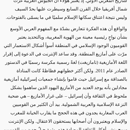
للتاريخ المغربي الأولي. إذ يعتبر هؤلاء أن الجيوش العربية غزت
شمال أفريقيا خلال القرن السابع وسيطرت عليها بحدّ السيف
وليس نتيجة اعتناق سكانها الإسلام سلميًا في ما يسمّى بالفتوحات.
والواقع أن هذه الفكرة تتعارض بشدّة مع المفهوم العربي الأوسع
بشأن نواحٍ رئيسية معينة من الهوية المغربية، وبالتحديد يعتبر
القوميون الوجود الإسلامي في المنطقة أسوأ أشكال الاستعمار التي
مرّت على أمازيغ المنطقة. وقد ساعد الإنترنت في الدعوة إلى إقرار
اللغة الأمازيغية (تامازيغت) لغةً رسمية مكرسة رسميًا في الدستور
الصادر عام 2011. ولكن أكثر خطواتهم فظاظةً كانت المناداة
بالصداقة مع إسرائيل حيث قاموا بإنشاء جمعيات إسرائيلية أمازيغية
مجادلين بأنه يوجد العديد من الأمازيغ اليهود الذين ساهموا بشكل
ملحوظ في الثقافة وأن إسرائيل – على غرار الأمازيغ – هي ضحية
النزعة الإسلامية والعربية الشمولية. بيد أن الكثير من القوميين
العرب المغاربة يجدون في هذه الحجج ما يقارب الخيانة للمغرب
والإسلام ويعتبرون أن أصحابها يستحقون الاعتقال. ولكن الإنترنت
سمح بنشر أفكار الثقافة المضادة هذه، وثمة جيلٌ جديد من القوميين