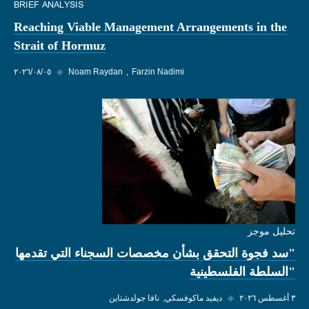
BRIEF ANALYSIS
Reaching Viable Management Arrangements in the
Strait of Hormuz
Farzin Nadimi
Noam Raydan
◆
٠٥‏/٠٨‏/٢٠٢٦
تحليل موجز
"سد فجوة التحقق بشأن مخصصات السجناء التي تقدمها
"السلطة الفلسطينية
٣ أغسطس ٢٠٢٦
◆
ديفيد ماكوفسكي
نافا جولدشتاين