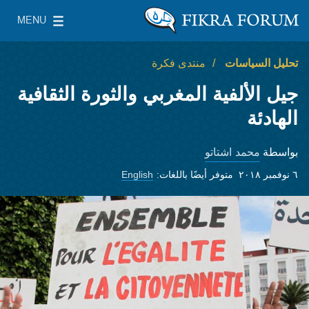
Skip to main content
MENU
معهد واشنطن لسياسات الشرق الأدنى
le Main Menu
تحليل السياسات
منتدى فكرة
جيل الألفية المغربي والثورة الثقافية
الهادئة
محمد اشتاتو
بواسطة
٦ نوفمبر ٢٠١٨
متوفر أيضًا باللغات:
English