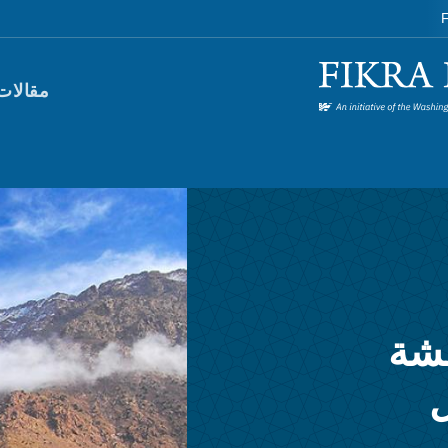
F
orum)
مقالات
مشة
ل