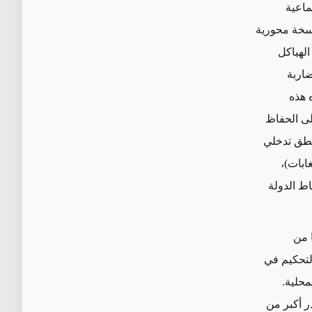
ماعية
راسخة محورية
الهياكل
ضاربة
 هذه
ى الحفاظ
منطق تدخلي
ابات)،
اط الدولة
 من
لتحكيم في
محلية.
ر أكبر من