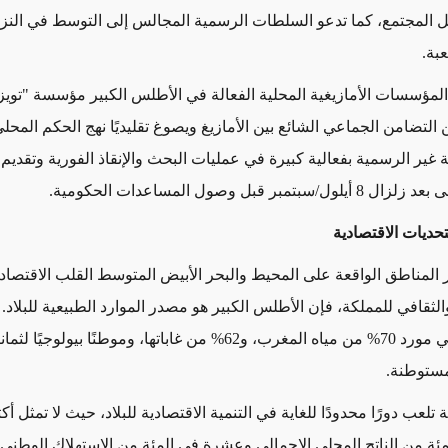
 المجتمع، كما تدعو السلطات الرسمية المجالس إلى التوسط في النزا
بة.
المؤسسات الأمازيغية المحلية الفعالة في الأطلس الكبير مؤسسة "تويز
 التضامن الجماعي الشائع بين الأمازيغ ويصوغ تقليديًا نهج الحكم الم
غير الرسمية بفعالية كبيرة في عمليات البحث والإنقاذ الفورية وتقديم
حى بعد زلزال
8
أيلول/
سبتمبر قبل وصول المساعدات الحكومية.
تحديات الاقتصادية
ر المناطق الواقعة على المحيط والبحر الأبيض المتوسط القلب الاقتصا
الثقافي للمملكة، فإن الأطلس الكبير هو مصدر الموارد الطبيعية للبلاد
هي مورد
70
% من مياه المغرب، و
62
% من غاباتها، وموطنًا بيولوجيًا لثما
لمستوطنة.
تلعب دورًا محدودًا للغاية في التنمية الاقتصادية للبلاد، حيث لا تمثل أك
ة من الناتج المحلي الإجمالي وعشرة في المئة من الاستهلاك الوطني. 