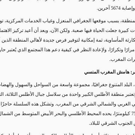
إصابة
5674
آخرين.
منطقة، بسبب موقعها الجغرافي المنعزل وغياب الخدمات المركزية، تو
ت كبيرة جعلت الحياة فيها صعبة. ولكن الآن، وبعد أن أعيد تركيز الاهتما
رثة المأساوية، ثمة إمكانية لتوفير فرص جديدة لأهالي المنطقة الذين أث
ارًا وتكرارًا، ولإعادة النظر في كيفية دعم هذا المجتمع الذي يُعتبر حا
اث المغرب.
ير: هامش المغرب المنسي
البلد المتنوع جغرافيًا، مجموعة واسعة من السواحل والسهول والهضا
تعتبر منطقة
الأطلس
الكبير
واحدة من سلاسل جبال الأطلس الثلاثة، الت
وبي الغربي والشمالي الشرقي من المغرب. وتشكل هذه السلسلة حاجزًا ج
7
كيلومترًا، يحده المحيط الأطلسي والبحر الأبيض المتوسط من الشمال
الجنوب الشرقي للبلاد.