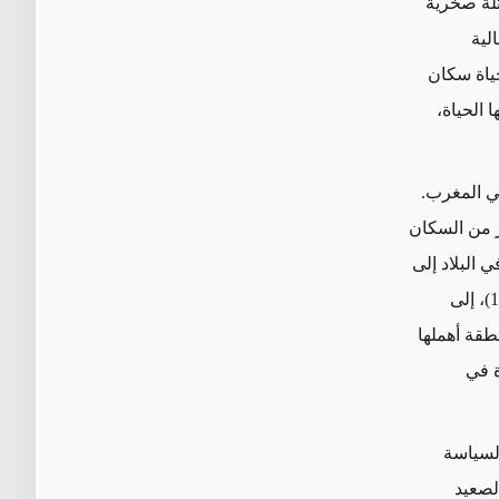
تلة صخرية
لية
حياة سكان
 الحياة،
في المغرب.
ر من السكان
ي البلاد إلى
)، إلى
طقة أهملها
ة في
السياسة
لصعيد