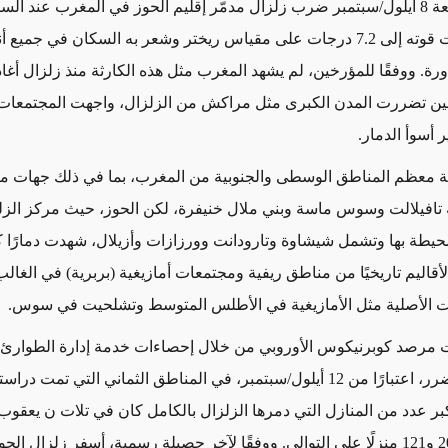
عة
8
أيلول/
سبتمبر ضرب زلزال مدمّر إقليم الحوز في المغرب عند الس
قوته إلى
7.2
درجات على مقياس ريختر وشعر به السكان في جميع أن
رة. ووفقًا للمؤرخين، لم يشهد المغرب مثل هذه الكارثة منذ زلزال أغاد
ين تضررت المدن الكبرى مثل مراكش من الزلزال، واجهت المجتمعات ا
 أسوأ الدمار.
ة معظم المناطق الوسطى والجنوبية من المغرب، بما في ذلك جهات 
افيلالت وسوس ماسة وبني ملال خنيفرة، لكن الحوز، حيث مركز الزل
حيطة بها وتشمل شيشاوة وتارودانت وورزازات وأزيلال، شهدت دمارًا كام
أقاليم تاريخيًا من مناطق ريفية ومجتمعات أمازيغية (بربرية) في الغال
ات الأصلية مثل الأمازيغية في الأطلس المتوسط وتشلحيت في سوس.
ت مرصد كوبرنيكوس الأوروبي من خلال إحصاءات
خدمة إدارة الطوارئ
ضرر، اعتبارًا من
12
أيلول/سبتمبر، في المناطق الثماني التي تمت دراست
بر عدد من المنازل التي دمرها الزلزال بالكامل كان في
تلات
ن
يعقوب 
2
و
121
منزلًا على التوالي. ووفقًا لآخر حصيلة رسمية، أسفر زلزال الح