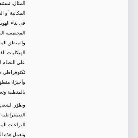
المثال، تستند
المكانية أو ا
في بناء الهوي
المجتمعية الق
والمنطق المت
الهيكليات القب
على النظام ال
تكنوقراطي مر
وأخيرًا، منطق
بالمنطقة وتعز
وطوّر الشعب 
الديمقراطية 
النزاعات المح
وتعمل هذه ال