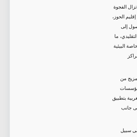
تزال الفجوة
قليم الحوز،
صول إلى
لتقليدي، ما
اصة البيئية
راكز
لمزيج من
لمؤسسات
ربية بتطبيق
لى جانب
لى سبيل