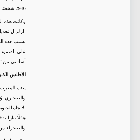
2946
شخصًا و
وكانت هذه ال
الزلزال تحديا
بسبب هذه الكا
على الصمود مر
أساسي من تر
الأطلس الكب
يضم المغرب، 
والصحاري. وُ
الاتجاه الجن
هائلًا طوله
50
والصحراء من 