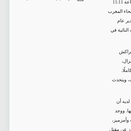
اعة
11
:
11
حاء المغرب
ير عام
لنائية في
مراكش
زال،
لًا.
ب، ويتحدث
لديه أن
ها. ووجد
وأمزميز،
وز
عن مقتل