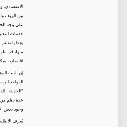
الاقتصادي. و
بين الريف وا
على وجه الخ
خدمات التعليم
يجعلها تفتقر 
منها، قد تطو
اقتصادية يمك
إن البنية ال
القواعد الرس
"الحديثة" لل
عدة نظم من ال
وجود بعض ال
يُعرف الأطلس