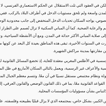
لكن في العقود التي تلت الاستقلال عن الحكم الاستعماري الفرنسي، لا 
لمدن واسعة ولم تلحق مستويات الدخل في أطراف البلاد بالركب. ففي إ
صوص، يواجه السكان تحديات الدخل المنخفض إلى جانب محدودية الو
 والرعاية الصحية. كما أن المباني السكنية لا تزال تُصمم على الطراز ا
إلى صلابة المباني الأكثر حداثة في المدن. ومع أن الأنشطة السياحية، وخ
رت في السنوات الأخيرة، تبقى هذه المناطق بعيدة كل البعد عن كونها م
ن مقارنتها بمدينة مراكش الشهيرة.
مؤسسية في الأطلس المغربي معقدة للغاية
،
إذ تخضع المسائل القانونية 
مية والأعراف غير الرسمية
، و
يعمل بالتالي السكان الأمازيغ في ظل ا
دولة ونظام مجتمعي مستقل نسبيًا
في آن معًا
. وتتسم معظم الجبال المغ
قواعد القانونية معًا، بما في ذلك القانون الوضعي والقانون العرفي، إ
التباس بشأن مسؤوليات المؤسسات المحلية.
 الكبير، بشكل خاص، بمجتمعه الذي لا يزال قبليًا بطبيعته وفلسفته. ع