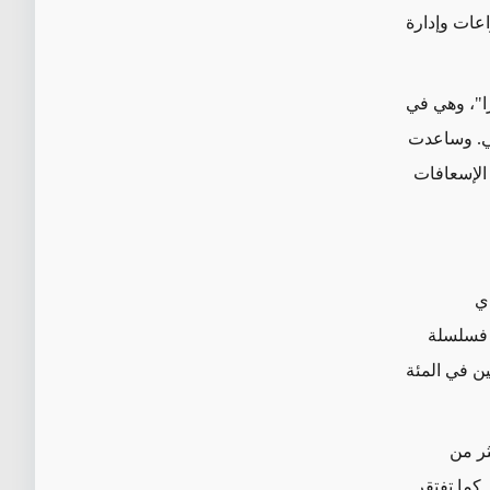
عات وإدارة
ا"، وهي في
حلي. وساعدت
 الإسعافات
دي
. فسلسلة
نين في المئة
ثر من
كما تفتقر