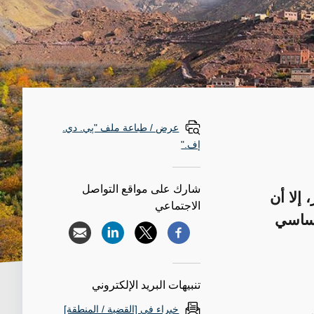
عرض / طباعة ملف "پي. دي.
إف."
شارك على مواقع التواصل
إلا أن
الاجتماعي
 أساسي
تنبيهات البريد الإلكتروني
خبراء في [القضية / المنطقة]