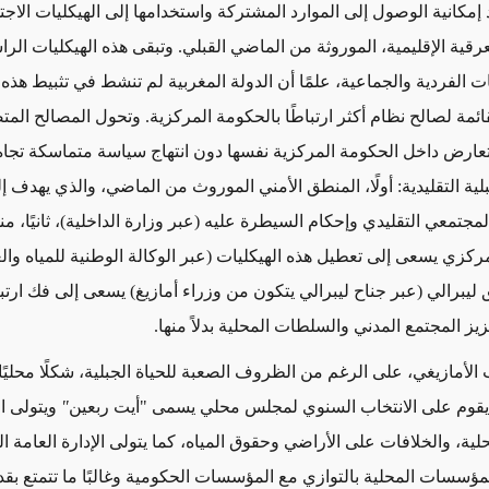
 إمكانية الوصول إلى الموارد المشتركة واستخدامها إلى الهيكليات الاجت
لعرقية الإقليمية، الموروثة من الماضي القبلي. وتبقى هذه الهيكليات ال
ات الفردية والجماعية، علمًا أن الدولة المغربية لم تنشط في تثبيط هذه 
ائمة لصالح نظام أكثر ارتباطًا بالحكومة المركزية. وتحول المصالح المت
عارض داخل الحكومة المركزية نفسها دون انتهاج سياسة متماسكة تجاه
لية التقليدية: أولًا، المنطق الأمني
الموروث من الماضي، والذي يهدف إل
مجتمعي التقليدي وإحكام السيطرة عليه (عبر وزارة الداخلية)، ثانيًا، 
كزي يسعى إلى تعطيل هذه الهيكليات (عبر الوكالة الوطنية للمياه والغ
 ليبرالي (عبر جناح ليبرالي يتكون من وزراء أمازيغ) يسعى إلى فك ارتب
يز المجتمع المدني والسلطات المحلية بدلاً منها.
الأمازيغي، على الرغم من الظروف الصعبة للحياة الجبلية، شكلًا محليًا
يقوم على الانتخاب السنوي لمجلس محلي يسمى "أيت ربعين
"
ويتولى ا
لية، والخلافات على الأراضي وحقوق المياه، كما يتولى الإدارة العامة ال
مؤسسات المحلية بالتوازي مع المؤسسات الحكومية وغالبًا ما تتمتع بقد