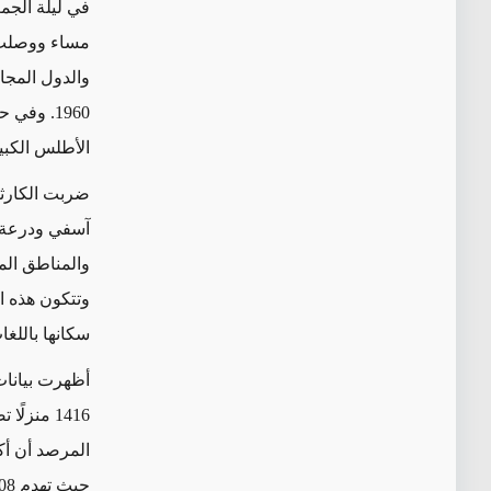
في ليلة الجم
مساء ووصلت 
والدول المجاو
1960
. وفي ح
الأطلس الكبير
ضربت الكارث
آسفي ودرعة ت
والمناطق الم
وتتكون هذه ال
سكانها باللغ
أظهرت بيانا
1416
منزلًا ت
المرصد أن أك
حيث تهدم
08