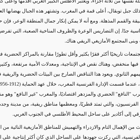
 نفسها من ثلاثة أجزاء، ويُعتبر الأطلس الكبير الغربي أقدمها وأعلى ك
ذلك جبل توبقال، أعلى قمة في المغرب. وتشتهر هذه الجبال بهضابها العا
ميقة والقمم المذهلة. ومع أنه لا يمكن إنكار جمال المنطقة الوعر، فإن 
اسية جدًا. إن التضاريس الوعرة والظروف المناخية الصعبة، التي تفرضها
بنى المجتمع الأمازيغي الريفي هناك.
مجتمعات تاريخيًا أكثر فقرًا بكثير وأقل تطورًا مقارنة بالمراكز الحضرية 
فيها
منخفض، وهناك نقص في الإنتاجية، ومعدلات الأمية مرتفعة، وكثي
يمهم الثانوي. ويعود هذا التناقض الصارخ بين البيئات الحضرية والريفية ف
عندما قسمت الإدارة الفرنسية المغرب، خلال عهد الحماية (
1912-1956
ب "النافع" الحضري والمزدهر اقتصاديًا، والمغرب "غير النافع"
وهو من
لفرنسيون، والتي تمتد قطريًا، ومعظمها مناطق ريفية، من مدينة وجد
قي إلى أكادير على ساحل المحيط الأطلسي في الجنوب الغربي.
رث من الإهمال التام والازدراء والتهميش للمناطق الأمازيغية النائية من 
الفرنسية، التي ركزت جهودها على الساحل الذي كان أكثر إنتاجية على ا