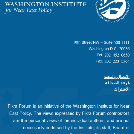
Homepage
1111 19th Street NW - Suite 500
Washington D.C. 20036
Tel: 202-452-0650
Fax: 202-223-5364
الاتصال بالمعهد
Footer contact links
غرفة الصحافة
الاشتراك
Fikra Forum is an initiative of the Washington Institute for Near
East Policy. The views expressed by Fikra Forum contributors
are the personal views of the individual authors, and are not
necessarily endorsed by the Institute, its staff, Board of