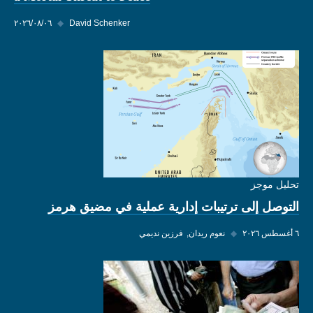
David Schenker
◆
٠٦‏/٠٨‏/٢٠٢٦
تحليل موجز
التوصل إلى ترتيبات إدارية عملية في مضيق هرمز
٦ أغسطس ٢٠٢٦
◆
نعوم ريدان
فرزين نديمي