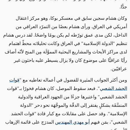
جدًّا.
وكان هشام سجين سابق في معسكر بوكا، وهو مركز اعتقال
أمريكي في العراق. ورأى هشام بعضًا من التمرّد العراقي من
الداخل، لكن مدى عمق تورّطه لم يكن يومًا واضحًا. لقد درس هشام
تنظيم "الدولة الإسلامية" في العراق وكانت تحليلاته محطّ اهتمام
لدى مراكز الأبحاث والمشاريع البحثية المموَّلَة مِن المنح لأنّه أضاف
رأيًا عراقيًّا على موضوع كان ولا يزال يسيطر عليه باحثون غير
عراقيّين.
ومن أكثر الجوانب المثيرة للفضول في أعماله تعاطيه مع "
قوات
الحشد الشعبي
". فبعد سقوط الموصل، كان هشام فخورًا بـ"قوات
الحشد الشعبي" واعتبرها جزءًا من الجهود العراقية والدولية
المنسَّقَة بشكلٍ يفتقر إلى الدقّة والموجَّهَة نحو دحر "الدولة
الإسلامية". وقد حصل على مقابلات مع كبار قادة "قوات الحشد
الشعبي"، بمَن فيهم
أبو مهدي المهندس
المدرَج على قائمة الإرهاب