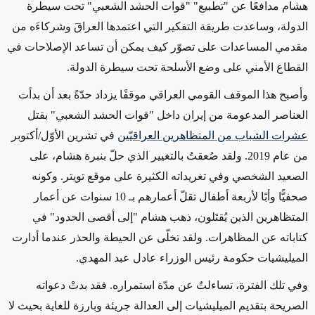
هشام مدافعًا عن "تطبيع" "قوات الحشد الشعبي" تحت سيطرة
الدولة، وساعدت طريقة التفكير التي اعتمدها العراقَ وشركاءَه من
مقدمي المساعدات على تصوّر كيف يمكن أن تساعد الإصلاحات في
القطاع الأمني على وضع الأسلحة تحت سيطرة الدولة.
وأصبح هذا الموقف القومي العراقي موقفًا يزداد حدّةً بعد أن بدأت
العناصر المدعومة من إيران داخل "قوات الحشد الشعبي" بقتل
عشرات الشباب من المتظاهرين العراقيّين
في تشرين الأوّل/أكتوبر
من عام 2019. ولقد صُعقتُ بالتغيير الذي حلّ بنبرة هشام، على
الصعيد الشخصي وفي تغريداته الكثيرة على موقع تويتر. وكونه
صحفيًّا وأبًا لأربعة أطفال تقلّ أعمارهم بـ 10 سنوات عن أعمار
المتظاهرين الذين يُقتَلون، ذهب هشام "إلى أقصى الحدود" في
كتاباته عن المظاهرات. ولقد تخلّى عن الحيطة والحذر عندما أدارت
الميليشيات حكومة رئيس الوزراء عادل عبد المهدي.
وفي تلك الفترة، تساءلتُ عن مدّة استمراره. فقد بدتْ دعواته
الصريحة بتقديم الميليشيات إلى العدالة جريئة وبارزة للغاية بحيث لا