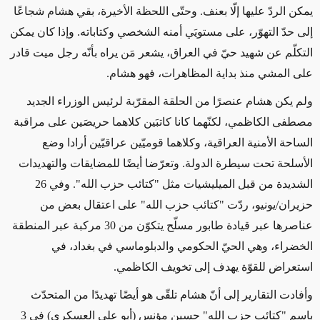
يمكن الردّ عليها إلّا بعنف. وحتّى اللحظة الأخيرة، بقي هشام شجاعًا
إلى حدّ التهوّر، على مستويَي أمنه الشخصي وكتاباته. وإذا كان يمكن
التكلّم عن شهيد حيّ في العراق، يشعر مَن يراه بأنّه رجل ميت قادر
على المشي منذ بداية المظاهرات، فهو هشام.
ولم يكن هشام عنصرًا من الحلقة المقرّبة لرئيس الوزراء الجديد
مصطفى الكاظمي، لكنّهما كانا كاتبَين كلاهما حريصَين على مراقبة
الساحة الأمنية العراقية، وكلاهما قوميّين عراقيّين أرادا وضع
الأسلحة تحت سيطرة الدولة. وتعرّضا أيضًا للمضايقات والتهديدات
الشديدة من قبل الميليشيات مثل "كتائب حزب الله". وفي 26
حزيران/يونيو، ردّت "كتائب حزب الله" على اعتقال بعض من
عناصرها عبر قيادة طابور مسلّح يتكوّن من 30 مركبة عبر المنطقة
الخضراء، وهي الحيّ الحكومي والدبلوماسي في بغداد، في
استعراض للقوّة يهدف إلى تخويف الكاظمي.
وأفادت التقارير إلى أنّ هشام تلقّى هو أيضًا تهديدًا من المتحدّث
باسم "كتائب حزب الله" حسين مؤنس (أبو علي العسكري) في 3