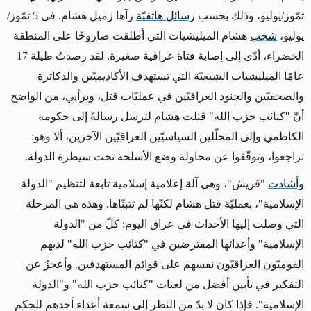
تمّوز/يوليو، وذلك بحسب
رسائل هاتفيّة
رآها زميل هشام. في 5 تمّوز/
يوليو،
شجب
هشام الميليشيات التي أطلقت صاروخًا على المنطقة
الخضراء، أدّى إلى إصابة فتاة عراقية صغيرة. لقد رصدتُ طيلة 17
عامًا الميليشيات الشيعيّة التي تستهدف الأكاديميّين والدكاترة
والصحفيّين والجنود العراقيّين في عمليّات قتل، وبرأيي، من الواضح
أنّ "كتائب حزب الله" قتلت هشام لترسل رسالةً إلى حكومة
الكاظمي وإلى المحلّلين السياسيّين العراقيّين الآخرين، ألا وهو:
تراجعوا، وتوقّفوا عن محاولة وضع الأسلحة تحت سيطرة الدولة.
وأشادت
"قريش"، وهي آلة إعلامية إسلامية تابعة لتنظيم "الدولة
الإسلامية"، بعمليّة قتل هشام لكنّها لم تتبنّاها. وهذه هي المرحلة
التي وصلت إليها الأحداث في عراق اليوم: كلّ من "الدولة
الإسلامية" وأعدائها المفترضين في "كتائب حزب الله" لديهم
القوميّون العراقيّون نفسهم على قوائم المستهدفين. وأعجزُ عن
التفكير في تأبين أفضل من لعنات "كتائب حزب الله" و"الدولة
الإسلامية". فإذا كان لا بدّ من النظر إلى سمعة أعداء أحدهم للحكم