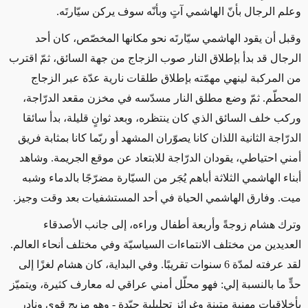
وعلم الرجال بأنّ الهاشمي آتٍ وبأنّه سوف يركن سيّارتَه.
وقبل أن يقود الهاشمي سيّارتَه نحو مكانها المخصّص، كان أحد
الرجال قد بدأ بإطلاق النار صوب الزجاج من جهة السائق، ثمّ اقترب
من المركبة لينهي مهمّته بإطلاق طلقات نارية عدّة عبر الزجاج
المحطّم. ثمّ وضع مطلق النار مسدّسه في مخزن مقعد الدرّاجة،
وركب خلف السائق الذي كان ينتظره، وبعد ثوانٍ قليلة، بدأ سائقا
الدرّاجة الثانية اللذان كانا يصوّران المشهد أو ربّما كانا بمثابة فريق
أمني احتياطي، يقودان الدرّاجة للابتعاد عن موقع الجريمة. وشاهد
أبناء الهاشمي الثلاثة أباهم يُجَر من السيّارة مضرّجًا بالدماء وشبه
ميت. وفارق الهاشمي الحياة في أحد المستشفيات بعد وقت وجيز.
وترك هشام زوجةً وأربعة أطفال وراءه، إلى جانب الأصدقاء
العديدين من مختلف الانتماءات السياسيّة وفي مختلف أنحاء العالم.
لقد عرفته لمدّة 6 سنوات تقريبًا. وفي البداية، كان هشام لغزًا إلى
حدٍّ ما بالنسبة إلي: فهو محلّل أمني عراقي له معارف كثيرة، ويتميّز
بأخلاقيات مهنية متينة وغرائز تحليلية جيّدة - وهو مزيج قوي ونادر