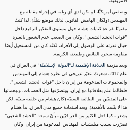
الأمريكية.
وبصفتي أمريكيًّا، لم تكن لدي أي رغبة في إجراء مقابلة مع
المهندس (ولكان الهامش القانوني لذلك موضع شكّ)، لذا كنتُ
مفتونًا بقراءة كتابات هشام حول مستوى التفكير الرفيع داخل
"قوات الحشد الشعبي". وكان من الصعب عدم الشعور بالغيرة
حيال قدرته على الوصول إلى الأفراد، لكنّه كان من المستحيل أيضًا
مقاومة سحره الفائض وطبيعته الكريمة.
وبعد هزيمة
الخلافة الإقليمية لـ"الدولة الإسلاميّة"
في العراق في
عام 2017، شعرتُ بتغيّر تدريجي في نظرة هشام إلى المهندس
والمجموعات المدعومة من إيران داخل "قوات الحشد الشعبي".
فلطالما علم بعلاقاتها مع إيران، وبتصرّفها مثل العصابات، وبهجماتها
على المدنيّين من الطائفة السنيّة (كان هشام من خلفية سنيّة، لكن
هذا لا يتّسم بالأهمية). وبعد استعادة جميع مدن العراق، بدأ هشام
يشعر - كما فعل الكثير من العراقيّين - بأنّ سمعة "الحشد الشعبي"
تضرّرت بسبب ميليشيات المهندس المدعومة من إيران. وكان