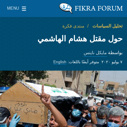
Skip to main content
MENU
معهد واشنطن لسياسات الشرق الأدنى
le Main Menu
تحليل السياسات
منتدى فكرة
حول مقتل هشام الهاشمي
مايكل نايتس
بواسطة
٧ يوليو ٢٠٢٠
متوفر أيضًا باللغات:
English