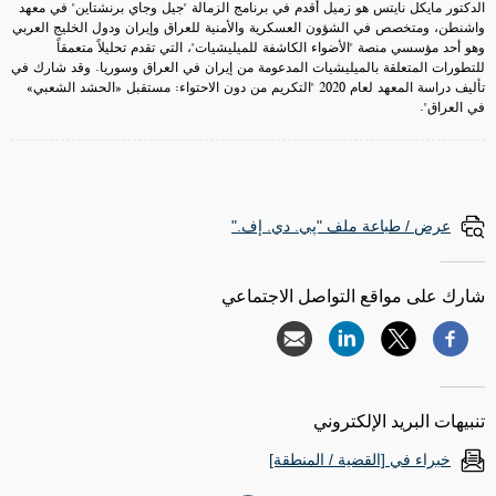
الدكتور مايكل نايتس هو زميل أقدم في برنامج الزمالة "جيل وجاي برنشتاين" في معهد
واشنطن، ومتخصص في الشؤون العسكرية والأمنية للعراق وإيران ودول الخليج العربي
وهو أحد مؤسسي منصة "الأضواء الكاشفة للميليشيات"، التي تقدم تحليلاً متعمقاً
للتطورات المتعلقة بالميليشيات المدعومة من إيران في العراق وسوريا. وقد شارك في
تأليف دراسة المعهد لعام 2020 "التكريم من دون الاحتواء: مستقبل «الحشد الشعبي»
في العراق".
عرض / طباعة ملف "پي. دي. إف."
شارك على مواقع التواصل الاجتماعي
تنبيهات البريد الإلكتروني
خبراء في [القضية / المنطقة]