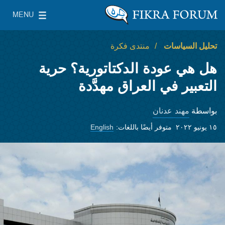
Skip to main conte
MENU
معهد واشنطن لسياسات الشرق الأدنى
gle Main Menu
تحليل السياسات
منتدى فكرة
هل هي عودة الدكتاتورية؟ حرية
التعبير في العراق مهدَّدة
مهند عدنان
بواسطة
١٥ يونيو ٢٠٢٢
متوفر أيضًا باللغات:
English