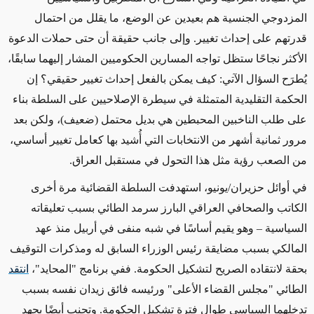
المزدوجي الجنسية هم بعيدين عن الوضع، ما يقلل من احتمال
قدرتهم على إحداث تغيير. وإلى جانب حقيقة أن حتى حملات الدعوة
الأكثر نجاحًا ستظل تواجه المسارين الحكوميين المشار إليهما سابقًا،
يُطرَح السؤال الآتي: كيف يمكن بالفعل إحداث تغيير حقيقي؟ إن
الحكمة التقليدية المتمثلة في سيطرة الإصلاحيين على السلطة بناء
على طلب الناخبين المحبطين هي بديل محتمل (ضعيف)، ولكن بعد
مرور ثمانية أشهر من الانتخابات التي أُشيد بها كعامل تغيير أساسي،
من الصعب رؤية مثل هذا التحول في مستقبل العراق.
في أوائل حزيران/يونيو، استهدفت السلطة القضائية مرة أخرى
الكاتب والصحافي العراقي البارز سرمد الطائي بسبب تعليقاته
السياسية – وهو يقيم أساسًا في شبه منفى في أربيل منذ عهد
المالكي بسبب مضايقة رئيس الوزراء السابق له ومذكرات التوقيف
بحقة لانتقاده الصريح لتشكيل الحكومة. ففي برنامج "المحايد"،
انتقد
الطائي "مجلس القضاء الأعلى" ورئيسه فائق زيدان نفسه بسبب
تدخلهما السياسي طوال فترة تشكيل الحكومة. وتجنب أيضًا بجهدٍ