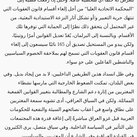
"المحكمة الاتحادية العليا" من أجل إلغاء أقسام قانون العقوبات التي
تنتهك حرية التعبير و/أو تشكل آثار النزعة الاستبدادية البعثية، من
غير المحتمل أن يتحقق ذلك نظرًا إلى الحماية التي توفرها تلك
الأقسام. وبالنسبة إلى البرلمان، يُعَدّ تعديل القوانين أمرًا روتينيًا،
ولكن يبدو من المستحيل تصديق أن 165 نائبًا سيسعون إلى إلغاء
أقسام قانون العقوبات التي تسمح لهم بملاحقة الخصوم السياسيين
والناشطين الفاعلين على حدٍ سواء.
وفي ظل انسداد هذين الطريقين الداخليين، لا بد من إيجاد بديل. وفي
بعض البلدان، تمكنت الضغوط الخارجية التي مارسها نشطاء
المغتربين
من إثارة دعم الشارع والمطالبة بتغيير القوانين القمعية
المماثلة. ولكن في السياق العراقي، أدى تشويه سمعة المغتربين
على نطاق واسع في أعقاب نصائحهم السيئة والنفعية للحكومات
الغربية قبل غزو العراق مباشرةً إلى إعاقة قدرة هذه المجتمعات
على التأثير في السياسة الداخلية. وفي سياق متصل، يرى الكثيرون
في القيادة العراقية وفي الشارع أن المغتربين والسياسيين