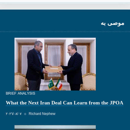
موصى به
BRIEF ANALYSIS
What the Next Iran Deal Can Learn from the JPOA
Richard Nephew
◆
٠٧‏/٠٨‏/٢٠٢٦