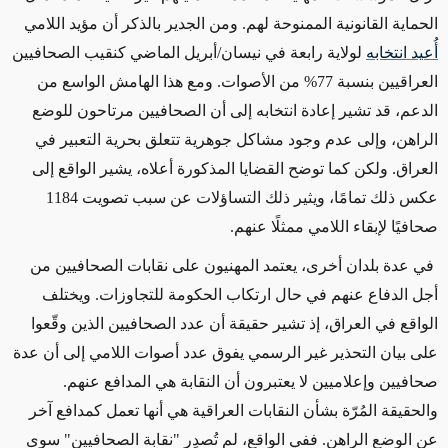
الحماية القانونية الممنوحة لهم. ومن الجدير بالذكر أن مؤيد اللامي
أُعيد انتخابه
لولاية رابعة في نيسان/أبريل الماضي كنقيب الصحافيين
العراقيين بنسبة 77% من الأصوات. ومع هذا الهامش الواسع من
الدعم، قد تشير إعادة انتخابه إلى أن الصحافيين مرتاحون للوضع
الراهن، وإلى عدم وجود مشاكل جوهرية تتعلق بحرية التعبير في
العراق. ولكن كما توضح القضايا المذكورة أعلاه، يشير الواقع إلى
عكس ذلك تمامًا، ويثير ذلك التساؤلات عن سبب تصويت 1184
صحافيًا لإبقاء اللامي ممثلًا عنهم.
في عدة بلدان أخرى، يعتمد المهنيون على نقابات الصحافيين من
أجل الدفاع عنهم في حال ارتكاب الحكومة للتجاوزات. ويختلف
الواقع في العراق، إذ تشير حقيقة أن عدد الصحافيين الذين وقّعوا
على بيان التحذير غير الرسمي يفوق عدد أصوات اللامي إلى أن عدة
صحافيين وإعلاميين لا يعتبرون أن النقابة هي المدافع عنهم.
والحقيقة المُرّة بشأن النقابات العراقية هي أنها تعمل كمدافع آخر
عن الوضع الراهن. ففي الواقع، لم تُصدِر "نقابة الصحافيين" سوى