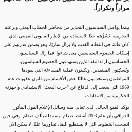
مراراً وتكراراً.
بينما يواصل السياسيون التحذير من مخاطر الخطاب البعثي ونزعته
التخريبية، تَسُرُّهم جدًا الاستفادة من الإطار القانوني القمعي الذي
كان قائمًا في النظام القديم ولا يزال ساريًا، وهو يضمن قدرتهم على
إسكات الخصوم السياسيين متى شاءوا. فما زال السياسيون
الحساسون إزاء النقد الذين يستهدفون الخصوم السياسيين،
ويُسكِتون المنتقدين، ويكبتون عملية المساءلة التي يقودها
المواطنون يستخدمون غالبًا بعض الأقسام من قانون عقوبات عام
1969 التي سعت إلى الدفاع عن "حزب البعث" الاستبدادي وأجهزته
الحكومية من الانتقادات.
يؤكد القمع الحالي الذي تعاني منه وسائل الإعلام القول المأثور
العراقي بأن عام 2003 أسقط صدام ليستبدله بألف صدام. وفي حين
اتضحت الخطوط التي لا يستطيع النقاد تجاوزها علنًا، لا يمكن الآن