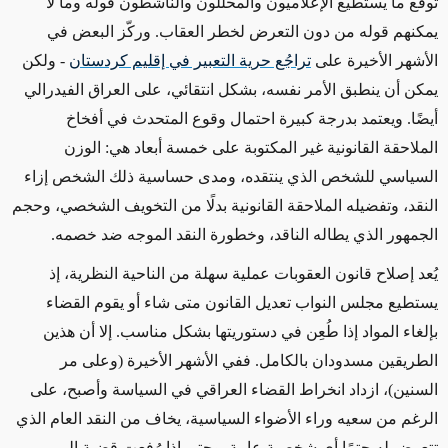
توقُّع ما يستطيع الإعلاميون والمحللون والناشطون قوله وما لا
يمكنهم قوله من دون التعرض لخطر العقاب. وركّز البعض في
الأشهر الأخيرة على
تراجُع حرية التعبير في إقليم كردستان
- ولكن
يمكن أن ينطبق الأمر نفسه، بشكل انتقائي، على العراق الفيدرالي
أيضًا. ويعتمد بدرجة كبيرة احتمال وقوع المتحدث في أفخاخ
الملاحقة القانونية غير المكتوبة على خمسة أبعاد هي: الوزن
السياسي للشخص الذي ينتقده، ومدى حساسية ذلك الشخص إزاء
النقد، وتفضيله الملاحقة القانونية بدلًا من التخويف الشخصي، وحجم
الجمهور الذي يطاله الناقد، وخطورة النقد الموجه ضد خصمه.
يُعد إصلاح قانون العقوبات عملية سهلة من الناحية النظرية، إذ
يستطيع مجلس النواب تعديل القانون متى شاء أو يقوم القضاء
بإلغاء المواد إذا طُعِن في دستوريتها بشكل مناسب. إلا أن هذين
الطريقين مسدودان بالكامل. ففي الأشهر الأخيرة (وعلى مر
السنين)، ازداد انخراط القضاء العراقي في السياسة وأصبح، على
الرغم من سعيه وراء الأضواء السياسية، يخاف من النقد العام الذي
تتعرض له حتمًا أي شخصية عامة. وحتى إذا رُفعت قضية إلى