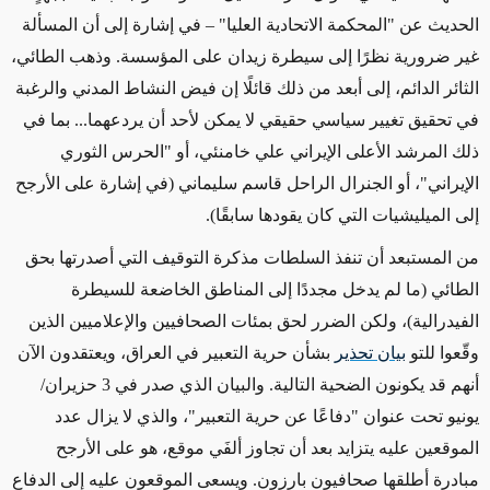
الحديث عن "المحكمة الاتحادية العليا" – في إشارة إلى أن المسألة
غير ضرورية نظرًا إلى سيطرة زيدان على المؤسسة. وذهب الطائي،
الثائر الدائم، إلى أبعد من ذلك قائلًا إن فيض النشاط المدني والرغبة
في تحقيق تغيير سياسي حقيقي لا يمكن لأحد أن يردعهما... بما في
ذلك المرشد الأعلى الإيراني علي خامنئي، أو "الحرس الثوري
الإيراني"، أو
الجنرال
الراحل قاسم سليماني (في إشارة على الأرجح
إلى الميليشيات التي كان يقودها سابقًا).
من المستبعد أن تنفذ السلطات مذكرة التوقيف التي أصدرتها بحق
الطائي (ما لم يدخل مجددًا إلى المناطق الخاضعة للسيطرة
الفيدرالية)، ولكن الضرر لحق بمئات الصحافيين والإعلاميين الذين
وقّعوا للتو
بيان تحذير
بشأن حرية التعبير في العراق، ويعتقدون الآن
أنهم قد يكونون الضحية التالية. والبيان الذي صدر في 3 حزيران/
يونيو تحت عنوان "دفاعًا عن حرية التعبير"، والذي لا يزال عدد
الموقعين عليه يتزايد بعد أن تجاوز ألفَي موقع، هو على الأرجح
مبادرة أطلقها صحافيون بارزون. ويسعى الموقعون عليه إلى الدفاع