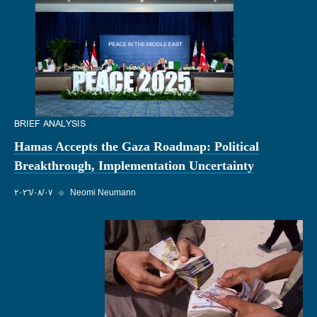
BRIEF ANALYSIS
Hamas Accepts the Gaza Roadmap: Political
Breakthrough, Implementation Uncertainty
Neomi Neumann
◆
٠٧‏/٠٨‏/٢٠٢٦