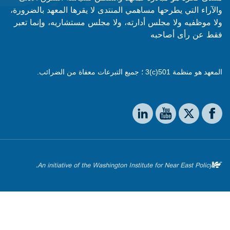
والآراء التي يطرحها مساهمي المنتدى لا يقرها المعهد بالضرورة،
ولا موظفيه ولا مجلس أدارته، ولا مجلس مستشاريه، وإنما تعبر
فقط عن رأى أصاحبه
المعهد هو منظمة 501(c)3 ؛ جميع التبرعات معفاة من الضرائب.
Social media
The Washington Institute on LinkedIn
The Washington Institute on YouTube
The Washington Institute on Facebook
The Washington Institute on X
An initiative of the Washington Institute for Near East Policy.