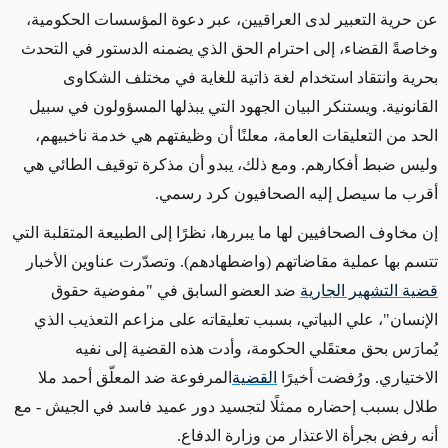
عن حرية التعبير لدى العراقيين، عبر دعوة المؤسسات الحكومية،
وخاصةً القضاء، إلى احترام الحق الذي يضمنه الدستور في التحدث
بحرية وانتقاد استخدام لغة ذاتية للغاية في مختلف الشكاوى
القانونية. ويستنكر البيان الجهود التي يبذلها المسؤولون في سبيل
الحد من التعليقات العامة، معلنًا أن وظيفتهم هي خدمة ناخبيهم،
وليس ضبط أفكارهم. ومع ذلك، يبدو أن مذكرة توقيف الطائي هي
أقرب ما سيصل إليه الصحافيون كرد رسمي.
إن مخاوف الصحافيين لها ما يبررها، نظرًا إلى الطبيعة المتقلبة التي
تتسم بها عملية مقاضاتهم (واضطهادهم). وتصدّرت عناوين الأخبار
قضية التشهير الجارية
ضد العضو السابق في "مفوضية حقوق
الإنسان"، علي البياتي، بسبب تعليقاته على مزاعم التعذيب الذي
يُمارَس بحق معتقَلي الحكومة، وأدت هذه القضية إلى نفيه
الاختياري. ورُفضت أخيرًا
القضية
المرفوعة ضد المعلّق أحمد ملا
طلال بسبب إحضاره ممثلًا لتجسيد دور عميد فاسد في الجيش - مع
أنه رفض بجرأة الاعتذار من وزارة الدفاع.