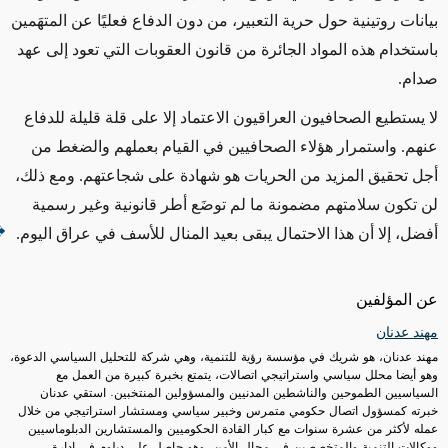
بيانات روتينية حول حرية التعبير، من دون الدفاع فعليًا عن المتهَمين
باستخدام هذه المواد الجائرة من قانون العقوبات التي تعود إلى عهد
صدام.
لا يستطيع الصحافيون العراقيون الاعتماد إلا على قلة قليلة للدفاع
عنهم. واستمرار هؤلاء الصحافيين في القيام بعملهم والضغط من
أجل تحقيق المزيد من الحريات هو شهادة على شجاعتهم. ومع ذلك،
لن تكون سلامتهم مضمونة ما لم توضَع أطر قانونية وغير رسمية
أفضل، إلا أن هذا الاحتمال يبقى بعيد المنال للأسف في عراق اليوم.
عن المؤلفين
مهند عدنان
مهند عدنان، هو شريك في مؤسسة رؤية للتنمية، وهي شركة للتحليل السياسي الدعوة،
وهو أيضا محلل سياسي واستراتيجي اتصالات، يتمتع بخبرة كبيرة من العمل مع
السياسيين الطموحين والناشطين المدنيين والمسؤولين المنتخبين. استقي عدنان
خبرته كمسؤول اتصال حكومي متمرس وخبير سياسي ومستشار استراتيجي من خلال
عمله لأكثر من عشرة سنوات مع كبار القادة الحكوميين والمستشارين الدبلوماسيين
ووكالات التنمية والمتخصصين في مجال الأمن. وهو حاصل على دبلوم في إدارة