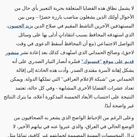
لا يشمل نطاق هذه القضايا المتعلقة بحرية التعبير بأي حال من
الأحوال أولئك الذين يشغلون مناصب بارزة حصرًا – ومن بين
المستهدَفين الآخرين الناشط المقيم في صلاح الدين
يزيد الحسون
،
الذي استهدفه المحافظ بسبب انتقاداتٍ أدلى بها على وسائل
التواصل الاجتماعي (مع أن المحافظ أسقط الدعوى في وقت
لاحق)، وصالح الحمداني الذي استُهدف كذلك بعد إعادة نشر
منشور
قديم على موقع "فيسبوك"
فسّره أنصار التيار الصدري على أنه
يشكل إهانة لأسرة مقتدى الصدر. وأدت هذه الحادثة إلى إقالة
الحمداني من "شبكة الإعلام العراقي" التي تملكها الدولة. ويمكن
تعداد عشرات القضايا الأخرى المشابهة - وفي كل حالة، تعتمد
النتيجة على احتساب الأبعاد الخمسة المذكورة أعلاه، ما يترك النتائج
غير واضحة أبدًا.
وعلى الرغم من الإحباط الواضح الذي يشعر به الصحافيون من
الوضع الحالي في العراق، والذي عبروا عنه في بيانهم الأخير، لا
تزال المؤسسات المهنية المصممة لحمايتهم غير كافية، تمامًا مثل