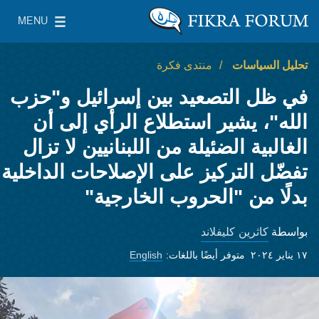
Skip to main content
MENU
معهد واشنطن لسياسات الشرق الأدنى
le Main Menu
تحليل السياسات
منتدى فكرة
في ظل التصعيد بين إسرائيل و"حزب
الله"، يشير استطلاع الرأي إلى أن
الغالبية الضئيلة من اللبنانيين لا تزال
تفضّل التركيز على الإصلاحات الداخلية
بدلًا من "الحروب الخارجية"
كاثرين كليفلاند
بواسطة
١٧ يناير ٢٠٢٤
متوفر أيضًا باللغات:
English