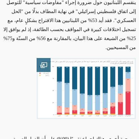
ينقسم اللبنانيون حول ضرورة إجراء "مفاوضات سياسية" للتوصل
إلى اتفاق فلسطيني إسرائيلي" في نهاية المطاف بدلًا من "الحل
العسكري". فقد أيد 53% من اللبنانيين هذا الاقتراح بشكلٍ عام، مع
تسجيل اختلافات كبيرة في المواقف بحسب الطائفة، إذ لم يوافق إلا
25% من الشيعة على هذا البيان، بالمقارنة مع 56% من السنّة و75%
من المسيحيين.
Open image
من جهةٍ أخرى، هناك إجماع تقريبًا (99%) على أن الدول العربية