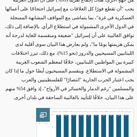
يجب "أن تقطع فورًا كل العلاقات مع إسرائيل احتجاجًا على أعمالها
العسكرية في غزة"، بما يتماشى مع المواقف المشابهة المسجلة
في الدول الأخرى المشمولة في استطلاع الرأي. بالإضافة إلى ذلك،
توافق الغالبية على أن إسرائيل "ضعيفة ومنقسمة للغاية لدرجة أنه
يمكن هزيمتها يومًا ما"، ولم يعارض هذا البيان سوى أقلية لدى
اللبنانيين المسيحيين والدروز (نحو 15%). مع ذلك، تبرز اختلافات
كبيرة بين المواطنين اللبنانيين، خلافًا لمعظم الشعوب العربية
المشمولة في الاستطلاع. وينقسم المسيحيون أيضًا حول ما إذا كان
يجب اعتبار الحرب الجارية "انتصارًا" للفلسطينيين والعرب
والمسلمين "رغم الدمار والخسائر في الأرواح"، إذ وافق 54% منهم
على هذا البيان، خلافًا للتأييد بالغالبية الساحقة في بلدان أخرى.
Open image