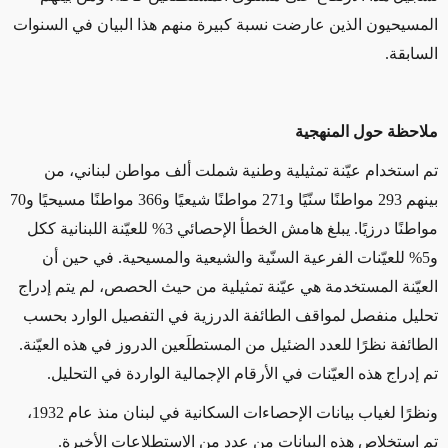
المسيحيون الذين عارضت نسبة كبيرة منهم هذا البيان في السنوات
السابقة.
ملاحظة حول المنهجية
تم استخدام عيّنة تمثيلية وطنية شملت ألف مواطن لبناني، من
بينهم 293 مواطنًا سنّيًا و271 مواطنًا شيعيًا و366 مواطنًا مسيحيًا و70
مواطنًا درزيًا. يبلغ هامش الخطأ الإحصائي 3% للعيّنة اللبنانية ككل
و5% للعيّنات الفرعية السنّية والشيعية والمسيحية. في حين أن
العيّنة المستخدمة هي عيّنة تمثيلية من حيث الحصص، لم يتم إدراج
تحليل منفصل لمواقف الطائفة الدرزية في التفصيل الوارد بحسب
الطائفة نظرًا للعدد الضئيل من المستطلَعين الدروز في هذه العيّنة.
تم إدراج هذه العيّنات في الأرقام الإجمالية الواردة في التحليل.
ونظرًا لغياب بيانات الإحصاءات السكانية في لبنان منذ عام 1932،
تم استخلاص هذه البيانات من عددٍ من الاستطلاعات الأخيرة.