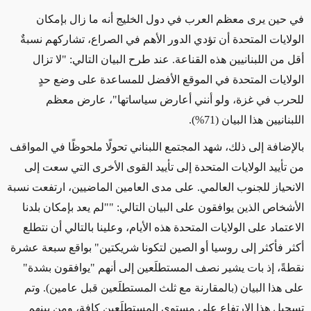
في حين يرى معظم العرب في دول الخليج أنه ما زال بإمكان
الولايات المتحدة أن تؤدي الدور الأهم في الصراع، تشاركهم نسبةٌ
أقل من اللبنانيين هذه القناعة. عند طرح البيان التالي: "لا تزال
الولايات المتحدة في الموقع الأفضل للمساعدة على وضع حدٍ
للحرب في غزة، ولو أنني أعارض سياساتها"، عارض معظم
اللبنانيين هذا البيان (71%).
بالإضافة إلى ذلك، شهد المجتمع اللبناني تحولًا ملحوظًا في المواقف
من تأييد الولايات المتحدة إلى تأييد القوى الأخرى التي سعت إلى
الانحياز للجنوب العالمي. على مدى العامين الماضيين، ارتفعت نسبة
الأشخاص الذين يوافقون على البيان التالي: ""لم يعد بإمكان بلدنا
الاعتماد على الولايات المتحدة هذه الأيام، وعلينا بالتالي أن نتطلع
أكثر فأكثر إلى روسيا أو الصين لتكونا شريكتين" بواقع سبعة عشرة
نقطةً، إذ بات يشير نصف المستطلَعين إلى أنهم "يوافقون بشدة"
على هذا البيان (بالمقارنة مع ثلث المستطلَعين قبل عامين). وتم
تسجيل هذا الارتفاع على مستوى المستطلَعين كافة، ومن بينهم