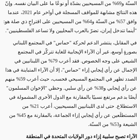
السنّة و69% من المسيحيين بشدّة أو نوعًا ما على البيان نفسه. وإنّ
هذه النتائج مشابهة للمواقف المسجلة في أواخر عام 2021، عندما
وافق 57% من السنّة و64% من المسيحيين على اقتراحٍ ذي صلة هو:
"أينما تتدخل إيران، تضرّ بالعرب المحليين ولا تساعد الفلسطينيين".
في المقابل، ينتشر الدعم لحركة "حماس" في المجتمع اللبناني
بصورةٍ أوسع، غير أن الآراء الإيجابية للغاية تتركّز في المجتمع
الشيعي على وجه الخصوص. فقد أعرب 79% من اللبنانيين في
الإجمال عن رأي إيجابي إزاء "حماس"، إلا أن الآراء المتباينة في هذا
الصدد تظهر في المجتمع المسيحي فحسب، حيث أعرب 59% منهم
عن رأي إيجابي و38% عن رأي سلبي. وحظي "الإخوان المسلمون"
أيضًا بدعم مرتفع نسبيًا بالمقارنة مع الدول الأخرى المشمولة في
الاستطلاع. حتى لدى اللبنانيين المسيحيين، أعرب 21% من
المستطلَعين عن رأي إيجابي إزاء الجماعة، بالمقارنة مع 45% من
الشيعة و53% من السنّة.
الآراء تصبح سلبية إزاء دور الولايات المتحدة في المنطقة