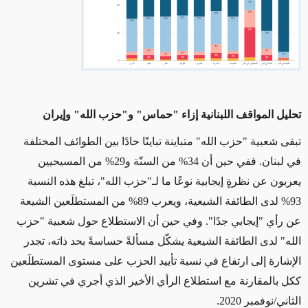
تحليل المواقف اللبنانية إزاء "حماس" و"حزب الله" وإيران
تبقى شعبية "حزب الله" متباينة تباينًا حادًا بين الطوائف المختلفة
في لبنان. ففي حين أن 34% من السنّة و29% من المسيحيين
يعربون عن نظرةٍ إيجابية نوعًا ما لـ"حزب الله"، تبلغ هذه النسبة
93% لدى الطائفة الشيعية، ويعرب 89% من المستطلَعين الشيعة
عن رأي "إيجابي جدًا". وفي حين أن الاستطلاع حول شعبية "حزب
الله" لدى الطائفة الشيعية يشكّل مسألةً حساسةً بحد ذاته، تجدر
الإشارة إلى ارتفاع في نسبة تأييد الحزب على مستوى المستطلَعين
ككل بالمقارنة مع استطلاع الرأي الأخير الذي أجري في تشرين
الثاني/نوفمبر 2020.