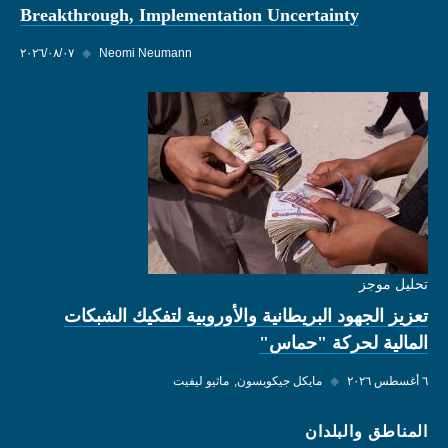
Breakthrough, Implementation Uncertainty
Neomi Neumann
◆
٠٧‏/٠٨‏/٢٠٢٦
تحليل موجز
تعزيز الجهود البريطانية والأوروبية لتفكيك الشبكات
المالية لحركة "حماس"
٦ أغسطس ٢٠٢٦
◆
مايكل جيكوبسون
ماثيو ليفيت
المناطق والبلدان