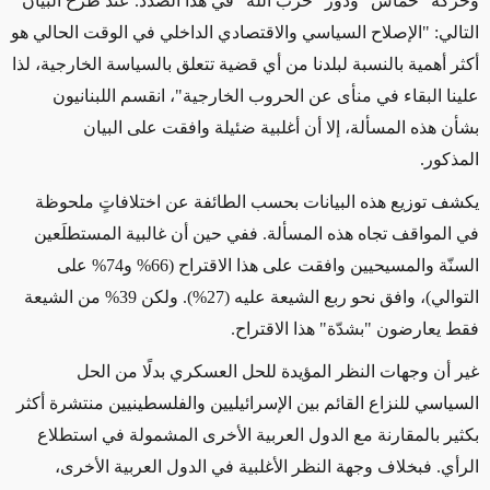
وحركة "حماس" ودور "حزب الله" في هذا الصدد. عند طرح البيان
التالي: "الإصلاح السياسي والاقتصادي الداخلي في الوقت الحالي هو
أكثر أهمية بالنسبة لبلدنا من أي قضية تتعلق بالسياسة الخارجية، لذا
علينا البقاء في منأى عن الحروب الخارجية"، انقسم اللبنانيون
بشأن هذه المسألة، إلا أن أغلبية ضئيلة وافقت على البيان
المذكور.
يكشف توزيع هذه البيانات بحسب الطائفة عن اختلافاتٍ ملحوظة
في المواقف تجاه هذه المسألة. ففي حين أن غالبية المستطلَعين
السنّة والمسيحيين وافقت على هذا الاقتراح (66% و74% على
التوالي)، وافق نحو ربع الشيعة عليه (27%). ولكن 39% من الشيعة
فقط يعارضون "بشدّة" هذا الاقتراح.
غير أن وجهات النظر المؤيدة للحل العسكري بدلًا من الحل
السياسي للنزاع القائم بين الإسرائيليين والفلسطينيين منتشرة أكثر
بكثير بالمقارنة مع الدول العربية الأخرى المشمولة في استطلاع
الرأي. فبخلاف وجهة النظر الأغلبية في الدول العربية الأخرى،