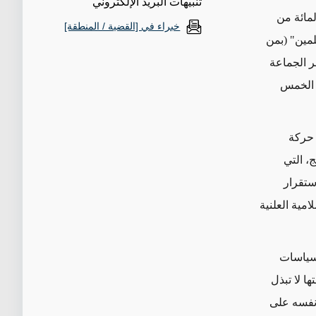
تنبيهات البريد الإلكتروني
لاهتمام الأكبر في هذا الاستطلاع إلى أن 33 في المائة من
خبراء في [القضية / المنطقة]
لمين" (بمن
ظر الجماعة
ت الخمس
 حركة
، التي
ستقرار
مية العلنية
لسياسات
 في المائة إن حكومتها لا تبذل
 نفسه على