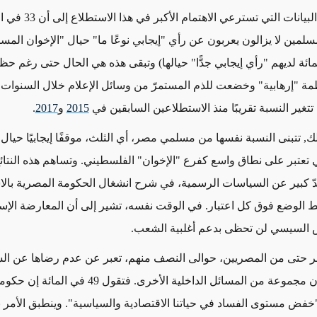
وتشير نقطة البيانات التي تسترعي ا
سلمين لا يزالون يعربون عن رأي "إيجابي نوعًا ما" حيال "الإخوان المس
في المائة لديهم "رأي إيجابي جدًّا" حيالها) وتبقى هذه هي الحال حتى رغم ح
ظمة "إرهابية" وخضعت للذم المستمرّ من وسائل الإعلام خلال السنوا
تتغير النسبة تقريبًا منذ الاستطلاعين السابقين في
2015
و
2017
.
ك, تتبنى النسبة نفسها من مسلمي مصر، أي الثلث، موقفًا إيجابيًا حيال
تعتبر على نطاق واسع كفرع "الإخوان" الفلسطيني. وتساهم هذه النتائج
ّ كبير عن السياسات الرسمية، في شرح انشغال الحكومة المصرية بالا
 الوضع فوق كل اعتبار. في الوقت نفسه، تشير إلى أن المعارضة الإسلا
س السيسي لن تحظى بدعم أغلبية الشعب.
بر حتى من المصريين، حوالى النصف منهم، تعبر عن عدم رضاها عن ا
الرسمية بشأن مجموعة من المسائل الداخلية الأخرى. فتقول 49
 لـ"خفض مستوى الفساد في حياتنا الاقتصادية والسياسية". وينطبق الأمر