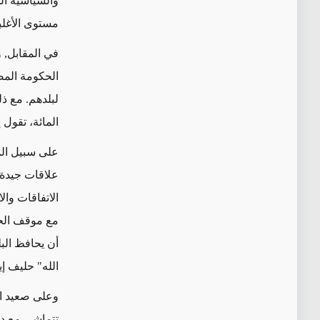
والسياسية ال
مستوى الأغلبي
في المقابل, و
الحكومة المص
المائة، تقول 
الاتفاقات وال
الله" حليف إي
وعلى صعيد الق