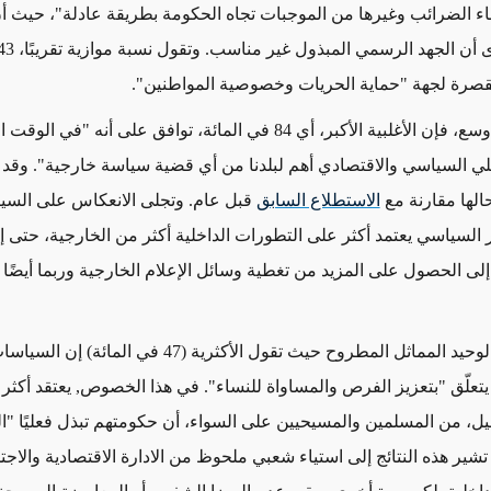
قصرة لجهة "حماية الحريات وخصوصية المواطنين".
وعلى نطاق أوسع، فإن الأغلبية الأكبر، أي 84 في المائة، توافق على أنه "ف
خلي السياسي والاقتصادي أهم لبلدنا من أي قضية سياسة خارجية". وقد 
الها مقارنة مع
الاستطلاع السابق
قبل عام. وتجلى الانعكاس على السي
السياسي يعتمد أكثر على التطورات الداخلية أكثر من الخارجية، حتى إ
إلى الحصول على المزيد من تغطية وسائل الإعلام الخارجية وربما أيضًا 
وإنّ السؤال الوحيد المماثل المطروح حيث تقول الأكثرية (47 في
 يتعلّق "بتعزيز الفرص والمساواة للنساء". في هذا الخصوص, يعتقد أكثر
يل، من المسلمين والمسيحيين على السواء، أن حكومتهم تبذل فعليًا "ال
شير هذه النتائج إلى استياء شعبي ملحوظ من الادارة الاقتصادية والاجت