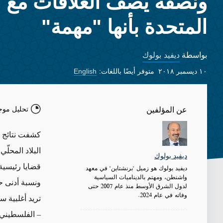
ونصفه يصف العلاقات مع ال
المتحدة بأنها "مهمة"
ديفيد بولوك
بواسطة
١٠ ديسمبر ٢٠١٨
متوفر أيضًا باللغات:
English
تحليل موج
عن المؤلفين
كشفت نتائج 
البلاد المحل
ديفيد بولوك
ديفيد بولوك هو زميل "برنشتاين" في معهد
واشنطن، ومهتم بالديناميات السياسية
لدول الشرق الأوسط منذ عام 2007 حتى
وفاته في عام 2024.
– الفلسطيني.