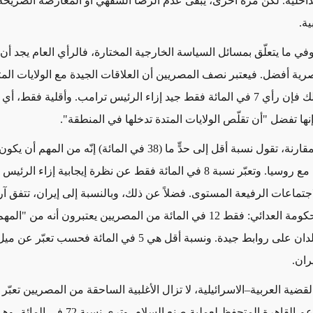
داخلية. لكن مرة أخرى، يبقى عدم الرضا الشفهي أو المعارضة الصريح
ة.
في ما يتعلّق بمسائل السياسة الخارجية المختارة، فالرأي العام يجد أن 
رية أفضل. فيعتبر نصف المصريين أن العلاقات الجيدة مع الولايات الم
إنها تفضل "أن تقلّص الولايات المتدة تدخلها في المنطقة".
على سبيل المقارنة، تقول نسبة أقل إلى حدٍّ ما (38 في المائة) إنّه من المه
علاقات جيدة مع روسيا. وتعبّر نسبة 8 في المائة فقط عن نظرة إيجابية إزاء ا
اجتماعات الرفيعة المستوى. فضلاً عن ذلك، وبالنسبة إلى إيران، تتفق آ
مع موقف الحكومة العدائي: فقط 12 في المائة من المصريين يعتبرون أنه من "
أن يحافظ البلدان على روابط جيدة. ونسبة أقل هي 5 في المائة فحس
ران.
ضية العربية–الاسرائيلية، لا تزال الأغلبية الساحقة من المصريين تعبّر 
تتماشى مع دعم القاهرة المتحفظ لعملية صنع السلام. و