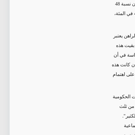
"مشاركة أعباء الضرائب وغيرها من الموجبات تجاه الحكومة بطريقة عادلة"، حيث أن نسبة 48
في المائة ترى أن الجهد الرسمي المبذول غير مناسب. وتقول نسبة موازية تقريبًا، 43 في المئة،
ي الوقت الراهن يعتبر
بقيت هذه
اسة في أن
ن كانت هذه
على اهتمام
 المائة) إن السياسات الحكومية
 من ثلث
كثير".
ماعية