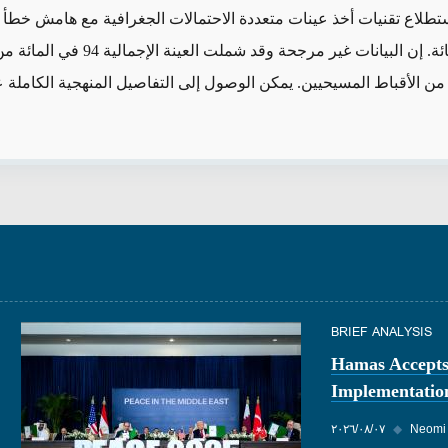
تطلاع تقنيات أخذ عينات متعددة الاحتمالات الجغرافية مع هامش خطأ 
نحو 3 في المائة. إن البيانات غير مرجحة وقد شملت
BRIEF ANALYSIS
Hamas Accepts
Implementatio
Neomi
◆
٠٧‏/٠٨‏/٢٠٢٦