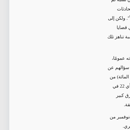
محادثات
". ولكن إلى
 قضايا
": 25 في المائة، وهي نسبة تناهز تلك
ه عمومًا،
د سؤالهم عن
يد السياسة الأمريكية في المنطقة اختارت أكثرية (33 في المائة) من
المصريين "بذل جهود أكبر في الصراع الفلسطيني-الاسرائيلي". وفي المرتبة الثانية، أي 22 في
رق كبير
قة.
نوفمبر من
ري.