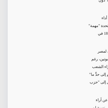
ة دون
أداء
تحدة "مهمة"
لبلدهم. مع ذلك فإن رأي 7 في المائة فقط جيد إزاء الرئيس ترامب. وأقلية فقط، أي 18 في
م أن يكون لمصر
لرئيس بوتين، رغم
راء الشعب
المهم إلى حدٍّ ما"
ب تعبّر عن ميل إلى "حزب
عن آراء
ترى نسبة 72 في المائة، وهي نسبة لم