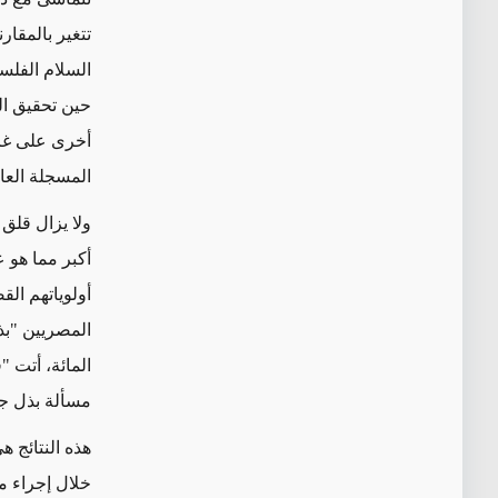
تتغير بالمقار
السلام الفلسط
حين تحقيق ال
المسجلة العا
ولا يزال قلق 
أكبر مما هو 
المائة، أتت "
مسألة بذل جهد
هذه النتائج 
خلال إجراء م