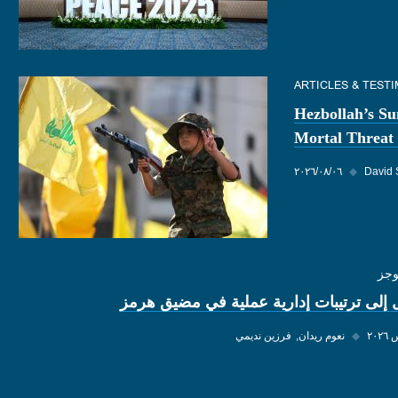
ARTICLES & TEST
Hezbollah’s Su
Mortal Threat 
David 
◆
٠٦‏/٠٨‏/٢٠٢٦
وجز
 إلى ترتيبات إدارية عملية في مضيق هرمز
◆
نعوم ريدان
فرزين نديمي