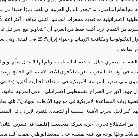
نة مع العام الماضي، أنه "يجدر بالدول العربية أن تلعب دورًا جديدًا في 
ينية–الاسرائيلية مع تقديم محفزات للجانبين لتبني مواقف أكثر اعتدالاً
مزيد من التقدم، تريد أقلية فقط من العرب أن "يتعاونوا مع اسرائيل في
أخرى على غرار التكنولوجيا ومكافحة الإرهاب واحتواء إيران
م الماضي.
الشعب المصري حيال القضية الفلسطينية، رغم أنها لا تحتل سلّم أولويات
عليه في أوساط الشعوب العربية الأخرى الأبعد، لاسيما في الخليج. وعن
أولوياتهم القصوى على صع
قضية زيادة المساعدة الأمريكية في مواجهة الإرهاب الجهادي", تلتها بفا
 أكبر لحل الحرب الأهلية اليمينية أو للتصدي للنفوذ الإيراني في المنط
هي من استطلاع تجاري أجرته شركة متخصصة إقليمية في تشرين الثاني/
قابلات وجهًا لوجه مع عينة تمثيلية على الصعيد الوطني ضمت ألف مص