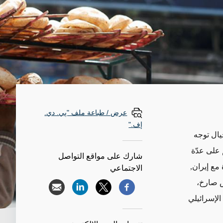
عرض / طباعة ملف "پي. دي.
إف."
ال توجه
 على عدّة
شارك على مواقع التواصل
لاقات جيدة مع إيران,
الاجتماعي
ناقض صارخ،
فاق الإسرائيلي