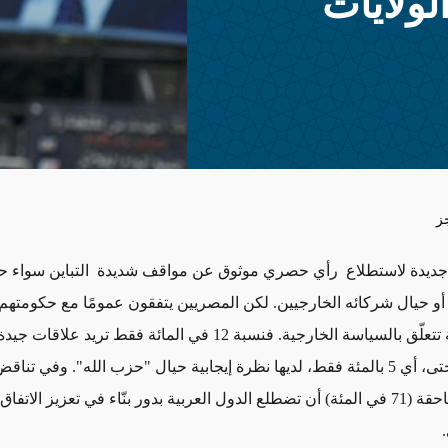
ولايات
ز
جديدة لاستطلاع رأي حصري موثوق عن مواقف شديدة التباين سواء حي
ّي أو حيال شركائه الخارجيين. لكن المصريين يتفقون عمومًا مع حكومتهم
قضايا رئيسية تتعلّق بالسياسة الخارجية. فنسبة 12 في المائة فقط تريد ع
ونسبة أدنى حتى، أي 5 بالمئة فقط، لديها نظرة إيجابية حيال "حزب الله". وفي ت
تريد أغلبية ساحقة (71 في المئة) أن تضطلع الدول العربية بدور بنّاء في تعزيز الات