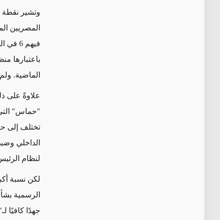
المصريين الم
فيهم 6 
باعتبارها من
الماضية. ولم 
علاوةً على ذل
"حماس" التي 
تختلف إلى حد
الداخلي وضبط
لنظام الرئي
لكن نسبة أك
جهدًا كافيًا