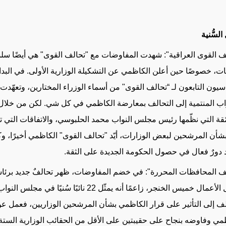
السُّنية
ف القوى العراقية": شهدت المفاوضات مع "تحالف القوى" هي أيضًا سل
ّبات، خصوصًا حين أعلن الكاظمي عن التشكيلة الوزارية الأولى. في البدا
سيون التابعون لـ “تحالف القوى" من أسماء الوزراء المختارين، وتعهّد
اب المنتمية إلى التحالف بمعارضة الكاظمي في كل شي. لكن من خلا
ّقة التي نظّمها رئيس مجلس النواب محمد الحلبوسي، والاتفاقات التي 
 بشأن المرشحين لبعض الوزارات، أيّد "تحالف القوى" الكاظمي أخيرًا، وك
يد دورٌ فعال في حصول الحكومة الجديدة على الثقة.
ف المحافظات المحررة": في خضم المفاوضات، ظهر تحالفٌ جديد برئا
ورجل الأعمال خميس الخنجر، زاعمًا أنه يمثّل 22 نائبًا سُنيً
لف إلى التأثير على قرار الكاظمي بشأن المرشحين الوزاريين، فعمل ع
مي وفاوضه بنجاح على حقيبتين على الأقل من الحقائب الوزارية الست