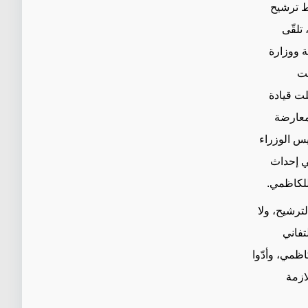
ط ترشيح
تلقّى
ة ووزارة
لت
لت قيادة
معارضة
يس الوزراء
في إحداث
للكاظمي.
ترشيح، ولا
تفاني
ظمي، وأدّوا
ازمة