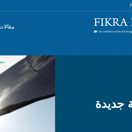
F
orum)
مقالات
 جديدة