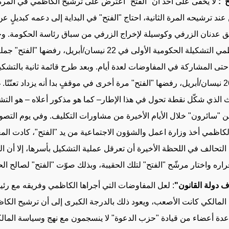
ح":
لا يخفى على أحد أن "الفتح" اعترض على ترشيح الكاظمي في المرة 
عند ترشيحه المرة الثانية، احتاج "الفتح" في البداية إلى دعمه كبديلٍ 
ق عدنان الزرفي وكوسيلة لإخراج الزرفي من سباق رئاسة الحكومة. وح
الكاظمي التشكيلة الحكومية الأولى في 22 نيسان/أبريل، رفضها "الف
حتى المشاركة في المفاوضات لعدة أيام. وبعد طرح قائمة ثانية بالتشكيل
في 26 نيسان/أبريل، رفضها "الفتح" مرة أخرى في موقفٍ بدا أنه يزداد تعنّتًا. 
 الذي شكّل نقطة تحول في هذا الإطار– كما هو مذكور أعلاه – هو التش
ن "سائرون" خلال الأيام الأخيرة من مشاورات التكليف. وفي يوم التص
الكاظمي أخذ وزارة اعمل والشؤون الاجتماعية من يد "الفتح"، كادت الم
ا التحالف في اللحظة الأخيرة أن تعرقل عملية التشكيل بأسرها، إلا أن 
اره واختار مرشّح "الفتح" لتلك الحقيبة، وبذلك صوّت "الفتح" لصالح ال
اف دولة القانون"
: لعل المفاوضات التي أجراها الكاظمي وفريقه مع رئي
المالكي كانت الأصعب، ويعود ذلك بالدرجة الكبرى إلى أن ترشيح الكا
دة أعضاء من قيادة "حزب الدعوة" لا ينسجمون مع نهج وسياسة المالكي