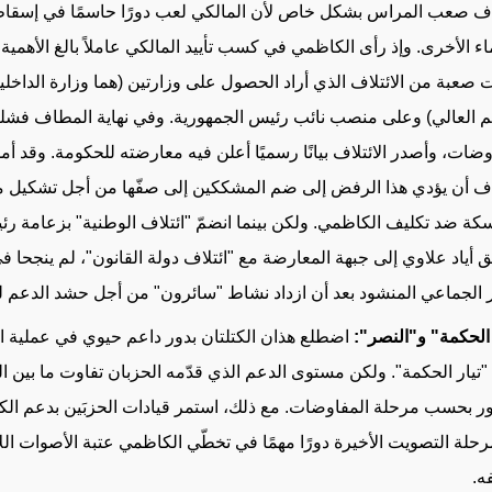
لاف صعب المراس بشكل خاص لأن المالكي لعب دورًا حاسمًا في إسقا
اء الأخرى. وإذ رأى الكاظمي في كسب تأييد المالكي عاملاً بالغ الأهمية، 
 صعبة من الائتلاف الذي أراد الحصول على وزارتين (هما وزارة الداخلي
يم العالي) وعلى منصب نائب رئيس الجمهورية. وفي نهاية المطاف فش
وضات، وأصدر الائتلاف بيانًا رسميًا أعلن فيه معارضته للحكومة. وقد أم
لاف أن يؤدي هذا الرفض إلى ضم المشككين إلى صفّها من أجل تشكيل 
كة ضد تكليف الكاظمي. ولكن بينما انضمّ "ائتلاف الوطنية" بزعامة رئ
ق أياد علاوي إلى جبهة المعارضة مع "ائتلاف دولة القانون"، لم ينجحا 
ير الجماعي المنشود بعد أن ازداد نشاط "سائرون" من أجل حشد الدعم 
 الحكمة" و"النصر":
اضطلع هذان الكتلتان بدور داعم حيوي في عملية ال
"تيار الحكمة". ولكن مستوى الدعم الذي قدّمه الحزبان تفاوت ما بين ال
ور بحسب مرحلة المفاوضات. مع ذلك، استمر قيادات الحزبَين بدعم الكا
حلة التصويت الأخيرة دورًا مهمًا في تخطّي الكاظمي عتبة الأصوات الل
ه.