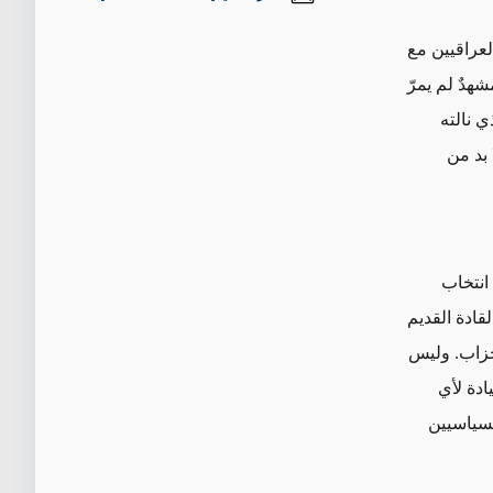
العراقيين مع
هدٌ لم يمرّ
 الحار الذي نالته
 بد من
انتخاب
قادة القديم
أحزاب. وليس
ادة لأي
لسياسيين