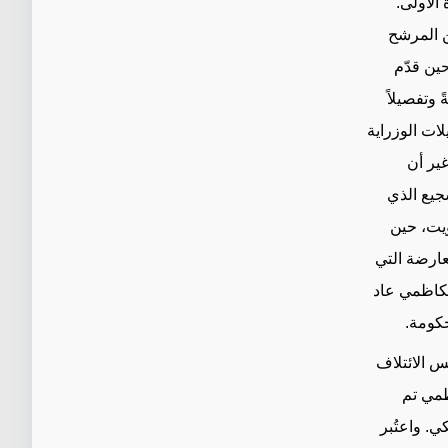
الأولى.
عن المرشح
ين قدّم
تح" جملةً وتفصيلاً
ات الوزراية
غير أن
جيع الذي
ويت، حين
عارضة التي
الكاظمي عاد
حكومة.
س الائتلاف
ظمي تم
. واعتُبر