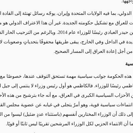
اجهها.
 الدولي، بما فيه الولايات المتحدة وإيران، يوجّه رسائل تهنئة إلى القادة 
ت للعراق مع تشكيل حكومته الجديدة. غير أن هذا الاعتراف الدولي هو مش
علينا منذ تعيين حيدر العبادي رئيسًا للوزراء عام 2014. وبالرغم من الترحيب
يدة في الداخل وفي الخارج، يبقى طريقها محفوفًا بتحدياتٍ وصعوبات لا
 من أجل إعادة العراق إلى المسار الصحيح.
سية
هذه الحكومة جوانب سياسية مهمة تستحق التوقف عندها، خصوصًا مع 
ي رئيسًا للوزراء. فالكاظمي هو أول رئيس وزراء لا ينتمي إلى جيل ال
 من الأحزاب السياسية الكبرى في العراق، مع أنه جاء بترشيح من هذه ال
نتماءات سياسية قوية، وهو أمرٌ يتجلى في غيابه عن عضوية مجلس القي
 ذلك أن الوزراء المختارين أنفسهم (باستثناء عددٍ ضئيل) ليسوا من ا
ا أن الانتماء الحزبي لكل الوزراء المرشحين تقريبًا ليس ثابتًا أو قويًا.