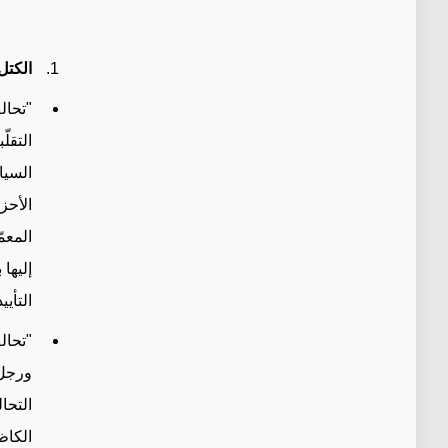
الكتل 
"تحال
التقل
السيا
الأحز
المعم
إليها
التأي
"تحال
التحا
الكاظ