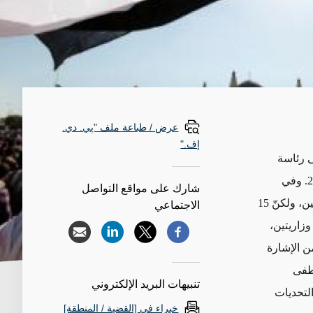
عرض / طباعة ملف "پي. دي.
إف."
 رئاسة
مجلس الوزراء العراقي، وشكّل الحكومة العراقية السابعة منذ تغيير النظام عام 2003. وفي
شارك على مواقع التواصل
ساعات الصباح الأولى من يوم السابع من أيار/مايو، قامت الحكومة الجديدة باداء اليمين، ولكنّ 15
الاجتماعي
 وزاريتين،
من الإشارة
صطفى
تنبيهات البريد الإلكتروني
لتحديات
خبراء في [القضية / المنطقة]