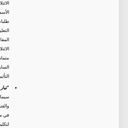
الائت
الأسم
طلبات
التعل
المفا
الائت
متماس
الساب
التأث
"تيار
سيما 
والفت
في مر
لتكليف