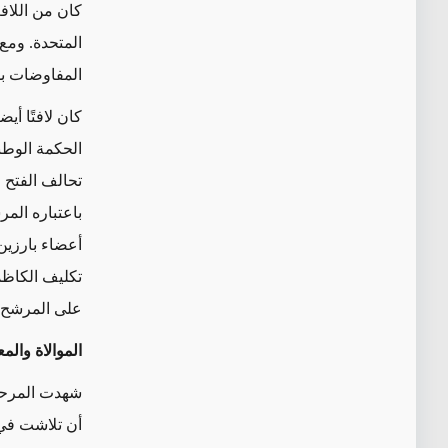
كان من اللافت
المتحدة. ومع 
المفاوضات ب
كان لافتًا أ
الحكمة الوطن
تحالف الفتح 
باعتباره الم
أعضاء بارزين 
تكليف الكاظم
على المرشح ح
الموالاة والم
شهدت المرحل
أن تلاشت في 