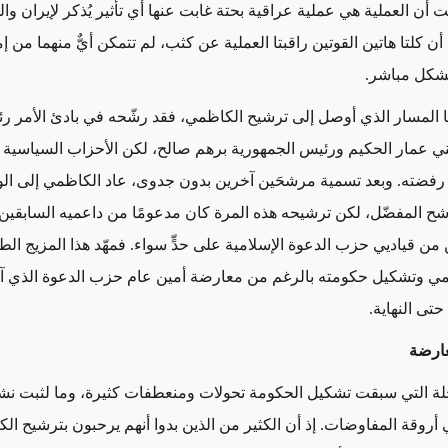
 أن العملية هي عملية عراقية بحتة غابت عنها أي تأثير يُذكر لإيران وال
أن كلتا هاتين القوتين راقبتا العملية عن كثب، لم تتمكن أيٌّ منهما من إ
شكل مباشر.
يضا المسار الذي أوصل إلى ترشيح الكاظمي، فقد رشّحه في بادئ الأمر رئ
ي عمار الحكيم ورئيس الجمهورية برهم صالح، لكن الأحزاب السياسية 
رفضته. وبعد تسمية مرشحَين آخرين بدون جدوى، عاد الكاظمي إلى الو
رشح المفضّل، لكن ترشيحه هذه المرة كان مدعومًا من داعميه السابقي
من قياديي حزب الدعوة الإسلامية على حدٍّ سواء. فمهّد هذا المزيج الط
ي وتشكيل حكومته بالرغم من معارضة أمين عام حزب الدعوة الذي آث
تى النهاية.
عارضة
ة التي سبقت تشكيل الحكومة تحولات ومنعطفات كثيرة، وما لثبت نشو
أروقة المفاوضات. إذ أن الكثير من الذين بدوا أنهم يرحبون بترشيح ال