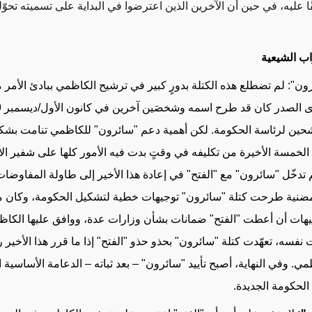
ا عليه، في حين أن الآخرين الذين اعترضوا في البداية على تسميته تحوّلو
اب الشيعية
ون": لم تضطلع هذه الكتلة بدورٍ كبير في ترشيح الكاظمي ببادئ الأمر 
مقتد
ين لرئاسة الحكومة. لكن أهمية دعم "سائرون" للكاظمي تنامت بشك
م الخمسة الأخيرة من تكليفه في وقتٍ بدت فيه الأمور كلها على شفير الانه
تدخّل "سائرون" مع "الفتح" في إعادة هذا الأخير إلى طاولة المفاوضات،
 مضنية طرحت كتلة "سائرون" توجيهات خطية لتشكيل الحكومة، وكان 
يهات أن أعطت "الفتح" ضمانات بشأن وزارات عدة، ووافق عليها الكا
 نفسه، تعهّدت كتلة "سائرون" بحذو حذو "الفتح" إذا ما قرر هذا الأخير
مي. وفي النهاية، أصبح تأييد "سائرون" – بعد ثباته – الدعامة الأساسية
 الحكومة الجديدة.