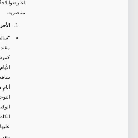
اعترضوا لاحقً
مناصريه.
الأحز
"سائر
كمرشح
الأيا
ساهم 
أيامٍ
التوج
الوقت
الكاظ
عليها