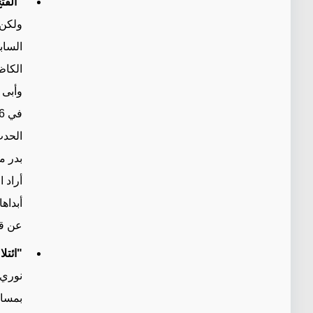
"الفت
ولكن 
الساب
وأبى 
الحدث
بدر م
أراد 
أبداه
عن قر
"ائتل
نوري 
بمساع