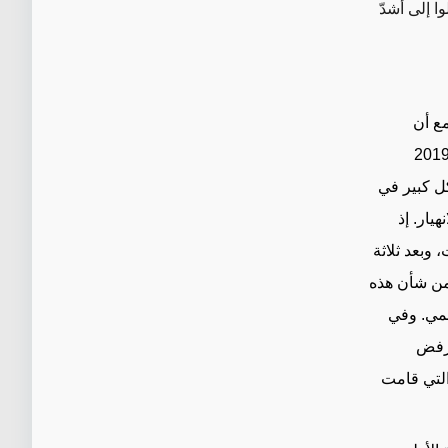
ا إلى أشدّ
مع أن
ى الصدر كان قد طرح اسمه وشخصَين آخرين في كانون الأول/ديسمبر 2019
ل كبير في
يار. إذ
 وبعد ثلاثة
من شأن هذه
ظمي. وفي
 رفض
 التي قامت