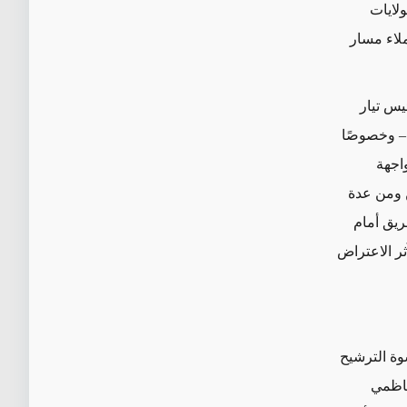
ولايات
ملاء مسار
يس تيار
– وخصوصًا
اجهة
ن ومن عدة
ريق أمام
ر الاعتراض
ة الترشيح
كاظمي