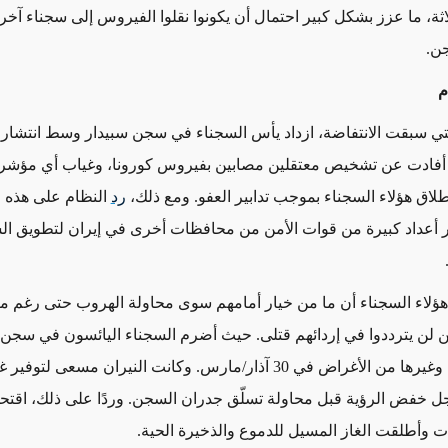
اثة، ما عزز بشكل كبير احتمال أن يكونوا نقلوا الفيروس إلى سجناء آخر
ن.
ام
التي سبقت الانتفاضة، ازداد يأس السجناء في سجن سبيدار وسط انتشار 
تي أفادت عن تشخيص معتقلين مصابين بفيروس كورونا، وغياب أي مؤشر
طلاق هؤلاء السجناء بموجب تدابير العفو. ومع ذلك،
رد
النظام على هذه ا
 أعداد كبيرة من قوات الأمن من محافظات أخرى في إيران لتطويق ا
ؤلاء السجناء أن ما من خيار أمامهم سوى محاولة الهروب حتى رغم م
ن يترددوا في إردائهم قتلى. حيث أضرم السجناء اليائسون في سجن سب
في بطانياتهم وغيرها من الأغراض في 30 آذار/مارس. وكانت النيران مسعى ل
ل خفض الرؤية قبل محاولة تسلّق جدران السجن. وردًا على ذلك، اقت
نات وأطلقت الغاز المسيل للدموع والذخيرة الحية.