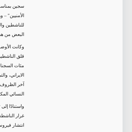
سجين بمناسبة
الأمنيين" – 
للناشطين وال
البعض من هذه 
وكانت الأوضا
قلق الناشطين
الايراني، وا
آخر الظروف ا
النسائي المك
واستنادًا إل
غرار الناشطة
انتشار فيروس