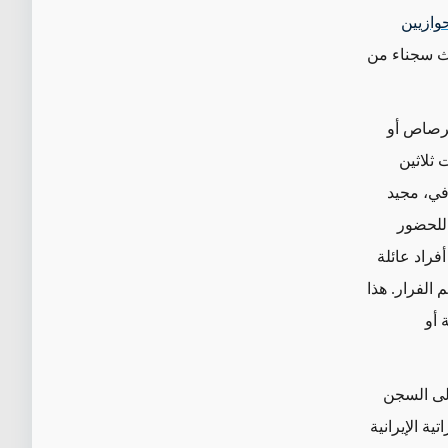
وازيين
ثث سجناء من
 بالرصاص أو
 ثلاثين
في، مجيد
"للحضور
فراد عائلة
 الفرار. هذا
 أو
 عموري إلى السجن
ة الإيرانية