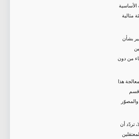
 الأساسية
ة مثالية
بير بشأن
ين
ناء من دون
هود لمعالجة هذا
 قسم
والمصوّر
 تردّد أن
معتقلين