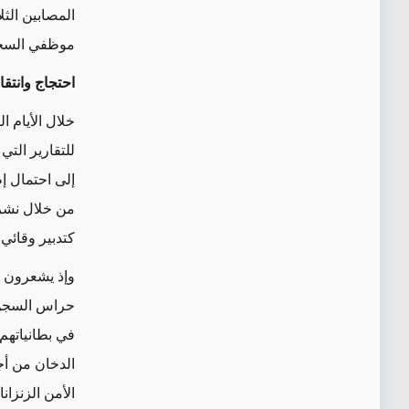
المصابين الثل
موظفي السج
احتجاج وانتق
خلال الأيام 
للتقارير ال
إلى احتمال إ
من خلال نشر
كتدبير وقائي.
وإذ يشعرون ه
حراس السجن ل
الدخان من أج
الأمن الزنزا