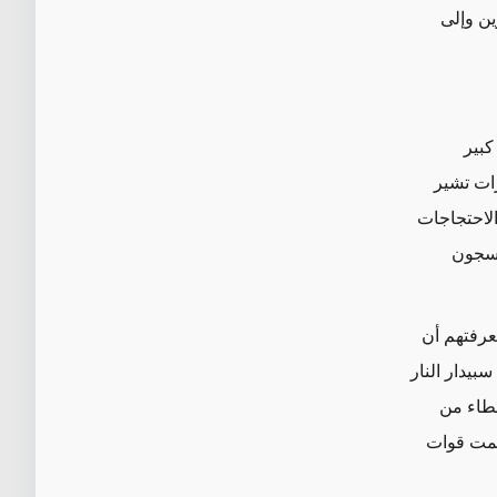
ين وإلى
كبير
ات تشير
لاحتجاجات
لسجون
عرفتهم أن
يدار النار
توفير غطاء من
حمت قوات