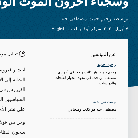
وسجناء آخرون الموت الو
رحيم حميد
مصطفی حته
بواسطة
,
٧ أبريل ٢٠٢٠
متوفر أيضًا باللغات:
English
تحليل موج
عن المؤلفين
رحيم حميد
انتشار فيروس
رحيم حميد، هو كاتب وصحافي أحوازي
مستقل، وباحث في معهد الحوار للأبحاث
والدراسات.
الفيروس في 
السياسيين ال
مصطفی حته
مصطفی حته هو كاتب وصحافي.
على نشر الأم
ومن بين هؤلا
سجون النظام 