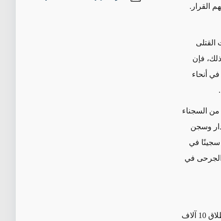
م القرار.
 القتلى
ذلك، فإن
في أنحاء
ت من السجناء
دار وسجن
سجينًا في
والجرحى في
حين أعلن المتحدث باسم السلطة القضائية في النظام غلام حسين إسماعيلي عن إطلاق 10 آلاف