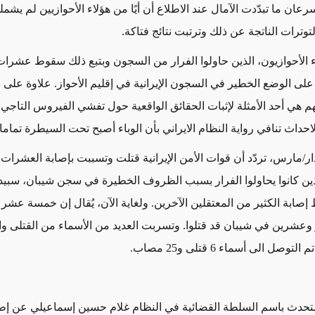
عان ما تبدّدت الآمال عند الاطلاع أن أيًا من هؤلاء الأحوازيين لم يشمله
توترات الناتجة عن ذلك وترتبت نتائج فتاكة.
الأحوازيون، الذين حاولوا الفرار من السجون وبتبع ذلك سقوط عشرات
على الوضع الخطير في السجون الإيرانية في إقليم الأحواز. علاوة على 
م هي أحد الأمثلة لإثبات الحقائق الواقعية حول تفشي الفيروس التاجي 
الاحداث تنافي رواية النظام الايراني بأن الوباء أصبح تحت السيطرة تماما.
30 و31 آذار/مارس، تردّد أن قوات الأمن الإيرانية قتلت وتسببت بإصابة العشرا
لذين كانوا يحاولوا الفرار بسبب الظروف الخطيرة في سجن شيبان، سبي
إصابة الكثير من المعتقلين الآخرين. ولغاية الآن، يُقال إن خمسة عشر 
عشرين في شيبان قد قتلوا. وتسربت العديد من الأسماء من القتلى 
تم التوصل الى أسماء
6
قتلى و
25
مصاب.