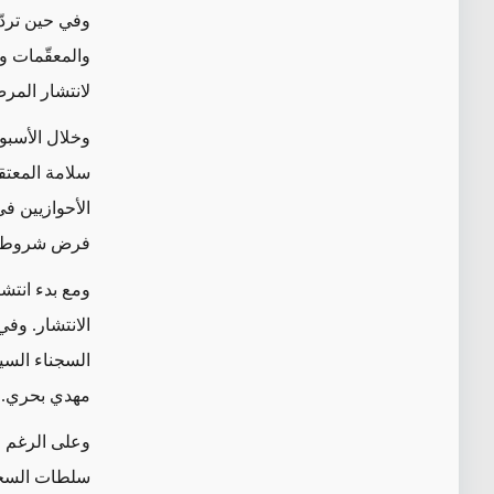
وفي حين تردّ
والمعقّمات و
لانتشار المر
وخلال الأسب
سلامة المعتق
الأحوازيين ف
فرض شروط كفا
الانتشار. وفي 
السجناء السي
مهدي بحري.
وعلى الرغم من
سلطات السجو