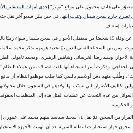
 مصوّر على هاتف محمول على موقع "تويتر"
إحدى أمهات المعتقلين الأح
 تصرخ خارج سجن شيبان وتندب ابنها
، في حين يبيّن فيديو آخر نقل ج
يارات إسعاف.
وأكّدت الأسر عن وفاة 15 شخصًا من معتقلي الأحواز في سجن سبيدار سواء رميًا
وت. ومن بين السجناء القتلى الذين تمّ تحديد هويتهم نذكر محمد سلامات
نة الأحواز، وسيد رضا الخرساني وشاهين الزهيري، ومحمد تامولي الطر
ى الخفاجي. وذكرت أسر السجناء أنها تلقت اتصالات من عملاء النظام 
ث"، وطُلب منهم دفن أولادهم بالسر. كما طلب موظفو النظام أن يدفع أ
لين تكاليف الأضرار التي تسبّب بها أولادهم في السجون خلال محاولاتهم
لعوائل من عدم التحدث عن عمليات القتل هذه إلى المنظمات الحقوقية
 الحكومية.
وبعد محاولة الفرار من السجن، تمّ نقل ١٤ سجينا سياسيا منهم محمد علي
سجون جهاز استخبارات النظام السرية بعد أن اتهمت الأجهزة الاستخباراتي