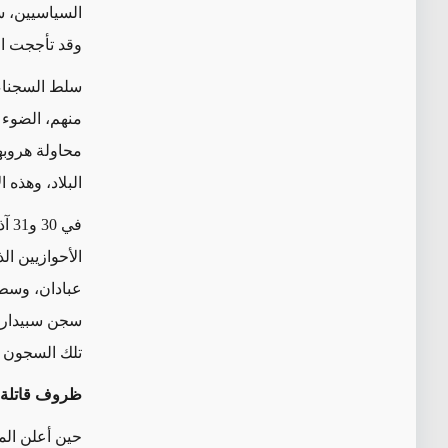
السياسيين، سر
وقد تأججت ال
سلط السجناء 
منهم، الضوء 
محاولة هروبه
البلاد، وهذه 
في 
الأحوازيين ا
عبادان، وسط 
سجن سبيدار و
تلك السجون 
ظروف قاتلة