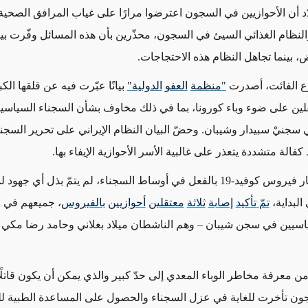
د أن الأحوازيين في السجون اعترضوا مرارًا على غياب المرافق الصحية
النظام الغذائي السيئ في السجون، محذّرين بأن هذه المسائل وفّرت بيئ
ض، بينما تجاهل النظام هذه الاحتجاجات.
وع الفائت، أصدرت
"
منظمة
العفو
الدولية
"
بيانًا عبّرت فيه عن قلقها الك
لين على ضوء وباء كورونا، بما في ذلك مخاوف بشأن السجناء السياسي
ي سجنيْ سبيدار وشيبان. وحضّ البيان النظام الإيراني على تحرير السج
لة متشددة يتعذر على غالبية الأسر الأحوازية الإيفاء بها.
ومع بدء انتشار فيروس كوفيد-19 بالفعل في أوساط السجناء، لم يتمّ بذل أي ج
البداية،
تم
ّ
تأكيد
إصابة
ثلاثة
معتقلين
أحوازيين
بالفيروس
، جميعهم في
اسيين في سجن شيبان – وهم الناشطان ميلاد بغلاني وحامد رضا مكي 
 معرفة مخاطر الوباء المعدي إلى حدّ كبير والذي يمكن أن يكون قاتلًا،
ن تأخرت للغاية في عزل السجناء والحصول على المساعدة الطبية لل