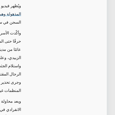
ويُظهر فيديو
المذهولة وهي
السجن في س
حرقًا حتى الم
عامًا من مدي
الزبيدي، وعل
واستلام الجث
الرجال المقتو
وجرى تحذير ا
المنظمات غير
الانفرادي في 