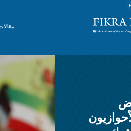
F
orum)
مقالات
عض
أحوازيون