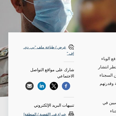
عرض / طباعة ملف "پي. دي.
إف."
ع الوباء
ّ من خطر انتشار
شارك على مواقع التواصل
 السجناء
الاجتماعي
ة وقدرتهم
سيين في
تنبيهات البريد الإلكتروني
ناء
خبراء في [القضية / المنطقة]