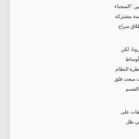
ين "السجناء
تهمة مشتركة
طلاق سراح
ونا، لكن
 أوساط
بان الخاضع لسيطرة النظام
لت مبعث قلق
القسم
بقات على
في ظل