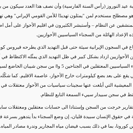
 عيد النوروز (رأس السنة الفارسية) وأن نصف هذا العدد سيكون من ب
وهو مصطلح مستخدم لمن "يمثلون تهديدًا للأمن القومي الإيراني" وهي 
منشقين عن النظام – وأستبشر الكثيرون في اقليم الأحواز على أمل ا
الإعداد الهائلة من السجناء السياسيين الأحوازيين.
ع في السجون الإيرانية سيئة حتى قبل التهديد الذي يطرحه فيروس كور
 الأحوازيين ازداد بشكل كبير في ظل التهديد الذي يمثّله الاكتظاظ في
مئات السجناء السياسيين المعتقلين في الجناحين 5 و8 من سجن شي
لتي يقع على بعد بضع كيلومترات خارج الأحواز، عاصمة الاقليم. كما شكّ
لمعيشية التي أبلغت عنها سجينات سياسيات من الأحواز معتقلات في 
تظ في سجن سبيدار سييء السمعة التابع للنظام.
ى تقارير خرجت من السجن وإستنادا الى حسابات معتقلين ومعتقلات سا
 في حقوق الإنسان سبيدة قليان، إن وضع السجناء بدأ يتدهور بسرعة 
 كورونا، بما في ذلك بسبب فيضان مياه المجارير وندرة مصادر المياه.