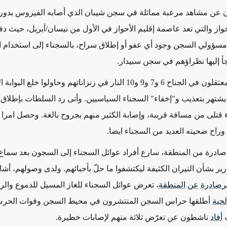
لان عن مشاهد مرعبة مماثلة في سجن شيبان الذي أصابه الفيروس بدوره
حواز والتي تعد عاصمة إقليم الأحواز في الأول من نيسان/أبريل، حيث 
مسؤولي السجن وجود أي عفو أو إطلاق سراح، بالسجناء إلى استخدام ا
جأ إليها نظراؤهم في سجن سبيدار.
فقد أضرم المعتقلون في الجناح 6 و7 و9 و10 النار في زنزاناتهم وحاولوا خلع البو
شتهر بتعذيب و"إخفاء" السجناء السياسيين. وأتى رد السلطات بإطلاق ال
تلى من مسافة قريبة، وإصابة الكثير منهم بجروح بالغة. وحصل امرا 
راح ضحيته العديد من السجناء ايضا.
صادرة من المنطقة، سارع أفراد عوائل السجناء إلى السجون بعد سماع خ
ارير بشأن النيران الكثيفة ليكتشفوا ما حلّ بأحبائهم. ولدى وصولهم، أ
ر
صادرة
عن
المنطقة
، تعرض عوائل السجناء للغاز المسيل للدموع وا
لحية
أطلقها حراس السجن المنتشرون في محيط السجن وقوات الحرس
ث
أفاد
ناشطون عن تعرّض ثلاثة منهم لإصابات خطيرة.