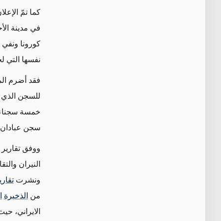
كما تمّ الإع
في مدينة الأ
كورونا ونفي 
نفسها التي ل
للسجن الذي ي
خمسة سجناء ق
سجن عبادان و
ووفق تقارير 
النيران والتق
ونشرت
تقاري
من
الذخيرة
ا
الايراني، حي