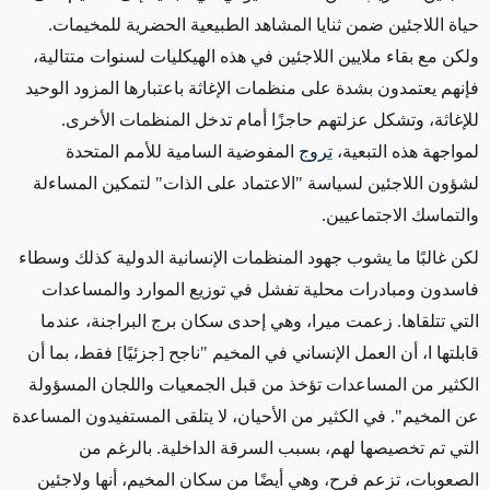
حياة اللاجئين ضمن ثنايا المشاهد الطبيعية الحضرية للمخيمات.
ولكن مع بقاء ملايين اللاجئين في هذه الهيكليات لسنوات متتالية،
فإنهم يعتمدون بشدة على منظمات الإغاثة باعتبارها المزود الوحيد
للإغاثة، وتشكل عزلتهم حاجزًا أمام تدخل المنظمات الأخرى.
لمواجهة هذه التبعية،
تروج
المفوضية السامية للأمم المتحدة
لشؤون اللاجئين لسياسة "الاعتماد على الذات" لتمكين المساءلة
والتماسك الاجتماعيين.
لكن غالبًا ما يشوب جهود المنظمات الإنسانية الدولية كذلك وسطاء
فاسدون ومبادرات محلية تفشل في توزيع الموارد والمساعدات
التي تتلقاها. زعمت ميرا، وهي إحدى سكان برج البراجنة، عندما
قابلتها ا، أن العمل الإنساني في المخيم "ناجح [جزئيًا] فقط، بما أن
الكثير من المساعدات تؤخذ من قبل الجمعيات واللجان المسؤولة
عن المخيم". في الكثير من الأحيان، لا يتلقى المستفيدون المساعدة
التي تم تخصيصها لهم، بسبب السرقة الداخلية. بالرغم من
الصعوبات، تزعم فرح، وهي أيضًا من سكان المخيم، أنها ولاجئين