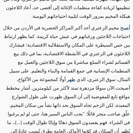
تنظيمها لزيادة كفاءة منظمات الإغاثة إلى أقصى حد، أعاد اللاجئون
هيكلة المخيم بمرور الوقت لتلبية احتياجاتهم اليومية.
أصبح
مخيم الزعتري أحد أكبر المراكز الحضرية في الأردن من خلال
احتياجات اللاجئين ورغباتهم في عيش حياة كريمة. كما يظهر ارتباط
بين حس السيطرة على المكان والاستقلالية الاقتصادية؛ فيشارك
اللاجئون في الزعتري في الأنشطة الاقتصادية، بما في ذلك بيع
القسائم لشراء السلع مباشرةً من سوق اللاجئين والعمل مع
المنظمات الإنسانية في جمع القمامة والبناء والتعليم. على سبيل
المثال، سوق الزعتري، الذي
ظهر
أولًا كمجموعة من الأكواخ،
أصبحت الآن سوقًا مزدهرة تمتد لأكثر من كيلومترين. أشار مخطط
مواقع تابع للمفوضية إلى أن السوق ظهرت على طول الشوارع
المعبدة، لكن الزخم تجاه السوق بحد ذاتها نشأ من سكان المخيم.
علّق صاحب متجر قائلًا: "يحب الناس السير هنا، حتى لو لم يرغبوا
في الشراء. فهم يقصدون السوق ذهابًا وإيابًا طوال الوقت [...].، ما
يُظهر أن السكان قد كوّنوا الأماكن العامة بطرق تُنسب عادةً إلى