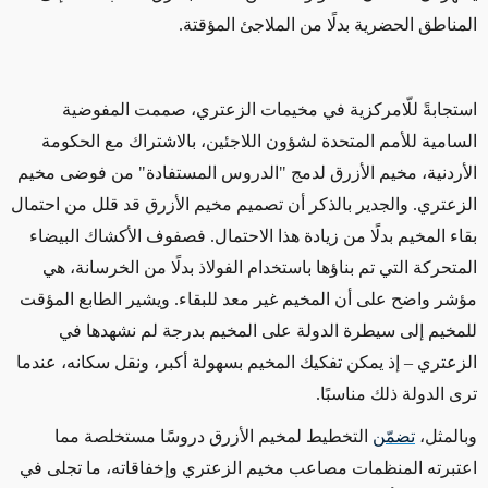
المناطق الحضرية بدلًا من الملاجئ المؤقتة.
استجابةً للّامركزية في مخيمات الزعتري، صممت المفوضية
السامية للأمم المتحدة لشؤون اللاجئين، بالاشتراك مع الحكومة
الأردنية، مخيم الأزرق لدمج "الدروس المستفادة" من فوضى مخيم
الزعتري. والجدير بالذكر أن تصميم مخيم الأزرق قد قلل من احتمال
بقاء المخيم بدلًا من زيادة هذا الاحتمال. فصفوف الأكشاك البيضاء
المتحركة التي تم بناؤها باستخدام الفولاذ بدلًا من الخرسانة، هي
مؤشر واضح على أن المخيم غير معد للبقاء. ويشير الطابع المؤقت
للمخيم إلى سيطرة الدولة على المخيم بدرجة لم نشهدها في
الزعتري – إذ يمكن تفكيك المخيم بسهولة أكبر، ونقل سكانه، عندما
ترى الدولة ذلك مناسبًا.
وبالمثل،
تضم
ن
التخطيط لمخيم الأزرق دروسًا مستخلصة مما
اعتبرته المنظمات مصاعب مخيم الزعتري وإخفاقاته، ما تجلى في