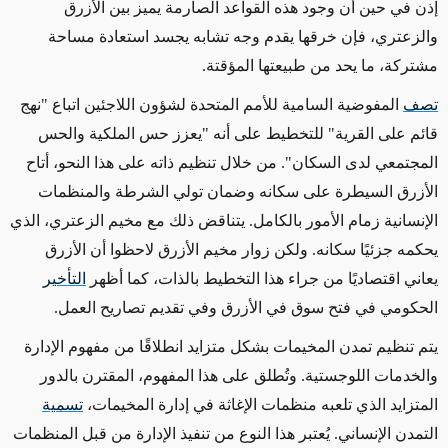
إذن في حين أن وجود هذه القواعد الصارمة يميز بين الأزرق
والزعتري، فإن خرقها يقدم وجه تشابه يجسد استعادة مساحة
مشتركة، ما يحد من طبيعتها المؤقتة.
تصف
المفوضية السامية للأمم المتحدة لشؤون اللاجئين اتباع "نهج
قائم على القرية" للتخطيط على أنه "يعزز حس الملكية والحس
المجتمعي لدى السكان". من خلال تنظيم ذاته على هذا النحو، أتاح
الأزرق السيطرة على سكانه وضمان تولي الشرطة والمنظمات
الإنسانية زمام الأمور بالكامل. يتناقض ذلك مع مخيم الزعتري، الذي
يحكمه جزئيًا سكانه. ولكن زوار مخيم الأزرق لاحظوا أن الأزرق
يعاني اقتصاديًا من جراء هذا التخطيط بالذات، كما أظهر
التأخير
الحكومي في فتح سوق في الأزرق وفي تقديم تصاريح العمل.
يتم تنظيم تمدن المخيمات بشكل متزايد انطلاقًا من مفهوم الإدارة
والخدمات اللوجستية. وتُطلق على هذا المفهوم، المقترن بالدور
المتزايد الذي تلعبه منظمات الإغاثة في إدارة المخيمات،
تسمية
التمدن الإنساني. يُعتبر هذا النوع من تنفيذ الإدارة من قبل المنظمات