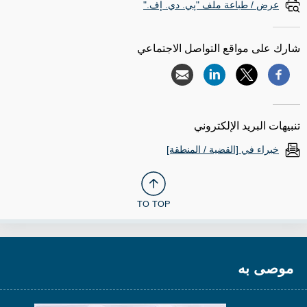
عرض / طباعة ملف "پي. دي. إف."
شارك على مواقع التواصل الاجتماعي
تنبيهات البريد الإلكتروني
خبراء في [القضية / المنطقة]
TO TOP
موصى به