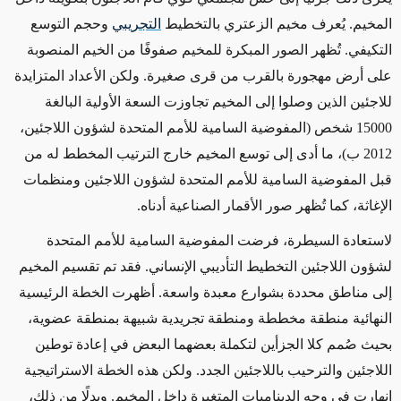
المخيم. يُعرف مخيم الزعتري بالتخطيط
التجريبي
وحجم التوسع
التكيفي. تُظهر الصور المبكرة للمخيم صفوفًا من الخيم المنصوبة
على أرض مهجورة بالقرب من قرى صغيرة. ولكن الأعداد المتزايدة
للاجئين الذين وصلوا إلى المخيم تجاوزت السعة الأولية البالغة
15000 شخص (المفوضية السامية للأمم المتحدة لشؤون اللاجئين،
2012 ب)، ما أدى إلى توسع المخيم خارج الترتيب المخطط له من
قبل المفوضية السامية للأمم المتحدة لشؤون اللاجئين ومنظمات
الإغاثة، كما تُظهر صور الأقمار الصناعية أدناه.
لاستعادة السيطرة، فرضت المفوضية السامية للأمم المتحدة
لشؤون اللاجئين التخطيط التأديبي الإنساني. فقد تم تقسيم المخيم
إلى مناطق محددة بشوارع معبدة واسعة. أظهرت الخطة الرئيسية
النهائية منطقة مخططة ومنطقة تجريدية شبيهة بمنطقة عضوية،
بحيث صُمم كلا الجزأين لتكملة بعضهما البعض في إعادة توطين
اللاجئين والترحيب باللاجئين الجدد. ولكن هذه الخطة الاستراتيجية
انهارت في وجه الديناميات المتغيرة داخل المخيم. وبدلًا من ذلك،