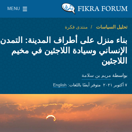
Skip to main content
MENU
معهد واشنطن لسياسات الشرق الأدنى
le Main Menu
تحليل السياسات
منتدى فكرة
بناء منزل على أطراف المدينة: التمدن
الإنساني وسيادة اللاجئين في مخيم
اللاجئين
مريم بن سلامة
بواسطة
٧ أكتوبر ٢٠٢١
متوفر أيضًا باللغات:
English