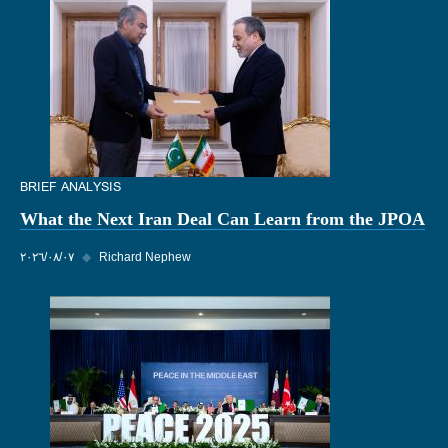
BRIEF ANALYSIS
What the Next Iran Deal Can Learn from the JPOA
Richard Nephew
◆
٠٧‏/٠٨‏/٢٠٢٦