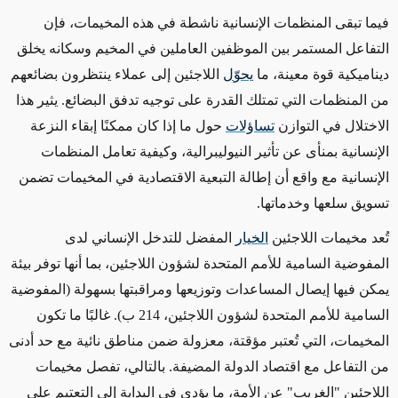
فيما تبقى المنظمات الإنسانية ناشطة في هذه المخيمات، فإن
التفاعل المستمر بين الموظفين العاملين في المخيم وسكانه يخلق
ديناميكية قوة معينة، ما
يحو
ل
اللاجئين إلى عملاء ينتظرون بضائعهم
من المنظمات التي تمتلك القدرة على توجيه تدفق البضائع. يثير هذا
الاختلال في التوازن
تساؤلات
حول ما إذا كان ممكنًا إبقاء النزعة
الإنسانية بمنأى عن تأثير النيوليبرالية، وكيفية تعامل المنظمات
الإنسانية مع واقع أن إطالة التبعية الاقتصادية في المخيمات تضمن
تسويق سلعها وخدماتها.
تُعد مخيمات اللاجئين
الخيار
المفضل للتدخل الإنساني لدى
المفوضية السامية للأمم المتحدة لشؤون اللاجئين، بما أنها توفر بيئة
يمكن فيها إيصال المساعدات وتوزيعها ومراقبتها بسهولة (المفوضية
السامية للأمم المتحدة لشؤون اللاجئين، 214 ب). غالبًا ما تكون
المخيمات، التي تُعتبر مؤقتة، معزولة ضمن مناطق نائية مع حد أدنى
من التفاعل مع اقتصاد الدولة المضيفة. بالتالي، تفصل مخيمات
اللاجئين "الغريب" عن الأمة، ما يؤدي في البداية إلى التعتيم على