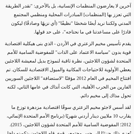
آخرين لا يعارضون المنظمات الإنسانية، بل بالأحرى: "نقدر الطريقة
التي تعزز بها [المنظمات] المبادرات المحلية ومنظمي المجتمع
المدني ولكننا نريد أيضًا شخصًا "نظيفًا" (أي نزيهًا وصادقًا) ليكون
قادرًا على مساعدتنا في ما نحتاجه"، على حد قولها.
يقدم تأسيس مخيم الزعتري في الأردن - الذي بنى هيكلية اقتصادية
قوية بدون "سياسة الاعتماد على الذات" للمفوضية السامية للأمم
المتحدة لشؤون اللاجئين، نظرة ثاقبة لنموذج بديل لمعيشة اللاجئين
يعطي الأولوية للاحتياجات المكانية والميول الاقتصادية للسكان. تم
افتتاح المخيم في العام 2012 مؤقتًا "لاستضافة" اللاجئين السوريين
الفارين من الحرب الأهلية، التي كانت آنذاك في عامها الثاني، لكنه
تحول مذاك إلى مخيم دائم.
لقد أسس لاجئو مخيم الزعتري سوقًا اقتصادية مزدهرة توزع ما
يقارب 10 ملايين دينار أردني شهريًا (برنامج الأمم المتحدة الإنمائي،
2012؛ المفوضية السامية للأمم المتحدة لشؤون اللاجئين، 2015).
يُعزى ذلك جزئيًا إلى حس مجتمعي قوي قام اللاجئون بتكوينه داخل