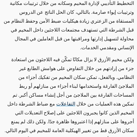
التخطيط التأديبي لإدارة المخيم وسكانه من خلال ترتيبات مكانية
وترتيبات إيواء صارمة. بالتالي، كان الحل الناتج عن الدروس
المستقاة من الزعتري زيادة هيكليات ضبط الأمن وحفظ النظام من
قبل الشرطة التي تستهدف مجتمعات اللاجئين داخل المخيم في
محاولة لتسهيل إدارتها ومراقبتها من قبل العاملين في المجال
الإنساني ومقدمي الخدمات.
ولكن مخيم الأزرق لا يزال مكانًا تمكّن فيه اللاجئون من استعادة
جزء من إرادتهم من خلال التفاوض على هوامش الطابع غير
النظامي. وبالفعل، تمكن سكان المخيم من تفكيك أجزاء من
الملاجئ الفارغة واستخدامها لبناء أجزاء من منازلهم أو ربط
المساحات الفارغة بين الملاجئ من أجل إنشاء مساكن أكبر. تم
تمكين هذه العمليات من خلال
التفاعلات
مع ضباط الشرطة داخل
المخيم الذين كانوا يجبرون اللاجئين على إصلاح التعديلات التي
أجروها على منازلهم إذا اعتبروها ظاهرة جدًا. ولكن ذلك لم يمنع
سكان الأزرق قط من تغيير الهيكلية العامة للمخيم في اليوم التالي.