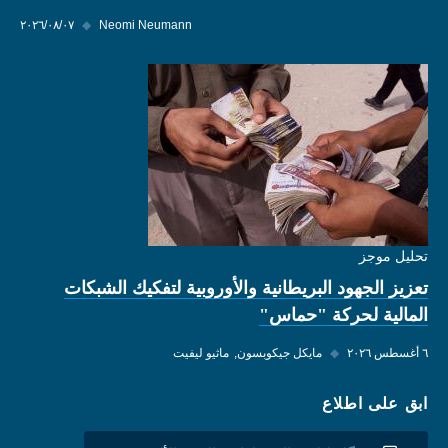
Neomi Neumann
◆
٠٧‏/٠٨‏/٢٠٢٦
تحليل موجز
تعزيز الجهود البريطانية والأوروبية لتفكيك الشبكات
المالية لحركة "حماس"
٦ أغسطس ٢٠٢٦
◆
مايكل جيكوبسون
ماثيو ليفيت
ابق على اطلاع