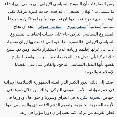
ومن المفارقات أن النموذج السياسي الإيراني إلى يسعى إلى إنشاء
ما يسمى ب "الهلال الشيعي" ، قد قدم خدمة كبيرة لتركيا، ففي
الوقت الذي تطرح فيه الدولتان نفسيهما، بأنهما يمتلكان مشروعاً
سياسياً إسلامياً "
شيعي ثوري
–
إسلامي صوفي
"، نجد أن نجاح
المشروع السياسي التركي جاء على حساب إخفاقات المشروع
السياسي الإيراني، فالصورة الطائفية التي قدمت بها إيران نفسها،
أدت إلى عزلها إقليميا وزيادة عدم الاستقرار داخليا .ومن ثم، سمح
ذلك لتركيا بأن تدخل هذه المجتمعات من الباب الواسع، لتطرح
نفسها بأنها البديل السياسي الناجح، والقادر على تبني القضايا
الإسلامية والعربية.
أضف إلى ذلك، الدور الكبير الذي لعبته الجمهورية الإسلامية الإيرانية
في حماية وإدامة الأمن القومي التركي، وذلك من خلال دورها في
إجهاض
التجربة الكردية
في العراق وسوريا واحتواءها ، ودورها في
الأزمة القطرية الخليجية، وتقديم الدعم الاقتصادي والسياسي لدولة
قطر القريبة من تركيا. كما لعب إيران دورا مؤثرا في ربط