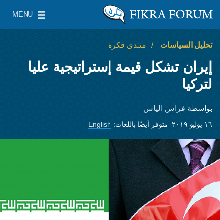
Skip to main content
MENU
معهد واشنطن لسياسات الشرق الأدنى
le Main Menu
تحليل السياسات
منتدى فكرة
إيران تشكل قيمة إستراتيجية عليا
لتركيا
فراس الياس
بواسطة
١٦ يوليو ٢٠١٩
متوفر أيضًا باللغات:
English