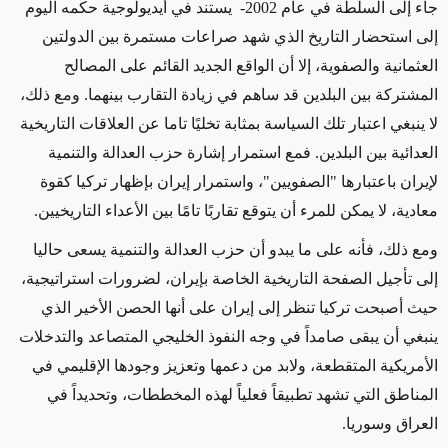
جاء إلى السلطة في عام 2002- يستند في أيديولوجية حكمه اليوم
إلى استحضار التاريخ الذي شهد صراعات مستمرة بين الدولتين
العثمانية والصفوية، إلا أن الواقع الجديد القائم على المصالح
المشتركة بين البلدين قد ساهم في زيادة التقارب بينهما. ومع ذلك،
لا ينبغي اعتبار تلك السياسة بمثابة تخليًا تاما عن العلاقات التاريخية
العدائية بين البلدين. فمع استمرار إشارة حزب العدالة والتنمية
لإيران باعتبارها "الصفويين"، واستمرار إيران بإظهار تركيا كقوة
معادية، لا يمكن للمرء أن يتوقع تقاربًا تامًا بين الأعداء التاريخيين.
ومع ذلك، فأنه على ما يبدو أن حزب العدالة والتنمية يسعى حاليا
إلى تأجيل الصفحة التاريخية الخاصة بإيران، لضرورات استراتيجية،
حيث أصبحت تركيا تنظر إلى إيران على أنها الحصن الأخير الذي
ينبغي أن يبقى صامداً في وجه النفوذ الخليجي المتصاعد والتدخلات
الأمريكية المتقطعة، ولابد من دعمها وتعزيز وجودها الإقليمي في
المناطق التي تشهد تطبيقاً فعلياً لهذه المخططات، وتحديداً في
العراق وسوريا.