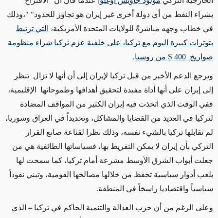
الخارجية التركي
مولود جاويش أوغلوا
عندما قال أن "الاقتراح
بشراء النفط من أي دولة أخرى غير إيران هو تجاوز للحدود
"
"،وذلك
في خطاب وجهه مباشرةً للولايات المتحدة الأمريكية،
التي ترتبط
بتوترات كبيرة اليوم مع تركيا، على خلفية عزم تركيا شراء منظومة
صواريخ
400
S
من روسيا
.
ويرجع الدعم الأخير من قبل تركيا لإيران إلى أن أنها لا تزال تنظر
إلى إيران على أنها أداة مفيدة لتحقيق أهدافها وطموحاتها الإقليمية،
ففي الوقت الذي اتخذت فيه إيران الكثير من المواقف المضادة
لتركيا في العديد من القضايا والمشاكل، وتحديداً في العراق وسوريا،
لم تقابلها تركيا بالشيء نفسه، وذلك نظرا لقناعة صانع القرار
التركي بأن إيران لا يمكن التفريط بها، فسياساتها الطائفية هي من
جعلت أبواب الشرق الأوسط مشرعة أمام تركيا، كما سمحت لها
بلعب أدوار سياسية تحفظ من خلالها مصالحها القومية، وتبني نفوذاً
سياسياً واقتصاديا راسخاً في المنطقة.
وعلى الرغم من أن حزب العدالة والتنمية الحاكم في تركيا – الذي