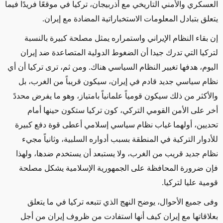
العسكري والأمني التاريخي مع أذربيجان، تركيا في موقعًا فريدًا فيما
يتعلق بتبادل المعلومات الاستخباراتية المضادة مع إيران.
إن بقاء النظام الإيراني واستمراره يمثل مصلحة كبيرة بالنسبة
لتركيا التي تدرك جيدا أن الضغوط الدولية المتصاعدة ضد إيران
اليوم، هدفها تغيير النظام السياسي هناك. ومن ثم، ترى تركيا أن أي
نظام سياسي جديد قادم في إيران، سيكون قريباً من الغرب، بل
والأكثر من ذلك سيكون قومياً علمانياً بامتياز، وهو ما يفرض محددً
أخر على الأمن القومي التركي، كون تركيا ستكون حينها أمام
تحديين، أولهما غياب نظام سياسي إسلامي أعطى قوة دفع كبيرة
للأدوار التركية في المنطقة بسبب أدواره السلبية، وثانياً مجيء
نظام جديد قريب من الغرب، ولا يستبعد أن يستخدم ضدها، ولهذا
فإن ضرورة المحافظة على الجمهورية الإسلامية يشكل مصلحة
قومية عليا لتركيا.
وفى جميع الأحوال، يوضح النهج الذي تتبعه تركيا في ما يتعلق
بعلاقاتها مع إيران كيف أنها استفادت من ظروف إيران من أجل