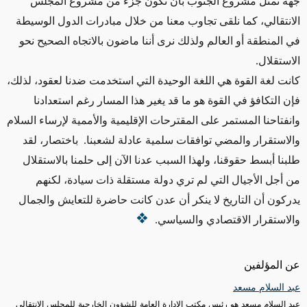
جهة تمثل مشروع الجنوب بأن تكون جزء من مشروع المجلس
الانتقالي، كما نلقى تجاوب معنا من خلال مبادرات الدول الوسيطة
في المنطقة أو العالم ولذلك نرى أننا ماضون بالاتجاه الصحيح نحو
الاستقلال.
كانت لغة القوة هي اللغة الوحيدة التي استخدمت ضدنا لعقود، لذلك،
فإن التكافؤ في القوة هو ما قد يغير هذا المسار رغم استعدادنا
وانفتاحنا المستمر على المقترحات الإقليمية والأممية لإرساء السلام
والاستقرار والمضي توافقات سلمية عادلة لشعبنا. باختصار، لقد
طلبنا أبسط حقوقنا، ولهذا السبب عدنا الآن إلى حلمنا بالاستقلال
من أجل الأجيال التي لم تري دولة مستقلة ذات سيادة، لكنهم
يدركون أن التاريخ لا ينكر أن عدن كانت حاضرة للتعايش والجمال
والاستقرار الاقتصادي والسياسي.
عن المؤلفين
عبد السلام مسعد
عبد السلام مسعد هو رئيس مكتب الإدارة العامة للشؤون الخارجية للمجلس الانتقالي