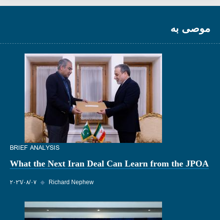
موصى به
BRIEF ANALYSIS
What the Next Iran Deal Can Learn from the JPOA
Richard Nephew
◆
٠٧‏/٠٨‏/٢٠٢٦