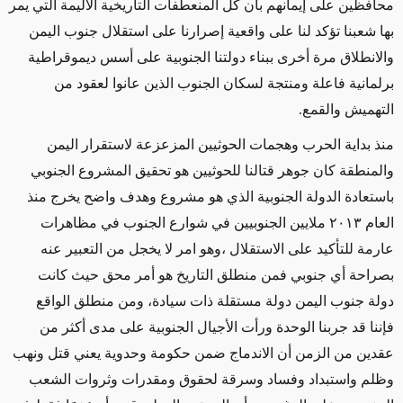
محافظين على إيمانهم بأن كل المنعطفات التاريخية الأليمة التي يمر
بها شعبنا تؤكد لنا على واقعية إصرارنا على استقلال جنوب اليمن
والانطلاق مرة أخرى ببناء دولتنا الجنوبية على أسس ديموقراطية
برلمانية فاعلة ومنتجة لسكان الجنوب الذين عانوا لعقود من
التهميش والقمع.
منذ بداية الحرب وهجمات الحوثيين المزعزعة لاستقرار اليمن
والمنطقة كان جوهر قتالنا للحوثيين هو تحقيق المشروع الجنوبي
باستعادة الدولة الجنوبية الذي هو مشروع وهدف واضح يخرج منذ
العام ٢٠١٣ ملايين الجنوبيين في شوارع الجنوب في مظاهرات
عارمة للتأكيد على الاستقلال ،وهو امر لا يخجل من التعبير عنه
بصراحة أي جنوبي فمن منطلق التاريخ هو أمر محق حيث كانت
دولة جنوب اليمن دولة مستقلة ذات سيادة، ومن منطلق الواقع
فإننا قد جربنا الوحدة ورأت الأجيال الجنوبية على مدى أكثر من
عقدين من الزمن أن الاندماج ضمن حكومة وحدوية يعني قتل ونهب
وظلم واستبداد وفساد وسرقة لحقوق ومقدرات وثروات الشعب