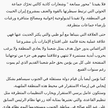
فلا يقيدنا "محور ممانعة " وشعارات كاذبة كالتي تحرّك جماعة
الحوثي التي ترتبط سيطرتها بالقوة والعنف بمشروع إيران الخبيث
في المنطقة، ولا تقيدنا ايديولوجية إخوانية ومصالح متنافرة ورغبات
بإرضاء جماعات متطرفة.
حتى العلاقة التي بنيناها مع أبو ظبي والتي يكثر الحديث عنها فهي
علاقة عملية بحتة قائمة على اقتناع الإمارات بأن مشروعنا
البراغماتي يدور حول هدف يمثل شعبنا ولا يعادي المنطقة ولا يرغب
بحروب أبدية مستمرة لا تنتهي وعلاقتنا معهم هي جزء من توجهاتنا
المنفتحة على كل من يؤمن بحق حلم شعبنا القديم الذي لم يموت
رغم سنوات القمع.
كما نؤمن أيضا بأن قيام دولة مستقلة في الجنوب سيساهم بشكل
إيجابي في إرساء الاستقرار في محيط هذه المنطقة الملتهبة،
وستكون عامل يرسي الاستقرار ويحارب التنظيمات المتطرفة مثل
تنظيم القاعدة، والتي نعتبرها بمثابة آفة زرعها نظام الرئيس السابق
علي عبد الله صالح في مناطق الجنوب ويستخدمها اليوم نظام هادي