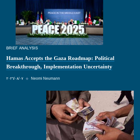
BRIEF ANALYSIS
Hamas Accepts the Gaza Roadmap: Political
Breakthrough, Implementation Uncertainty
Neomi Neumann
◆
٠٧‏/٠٨‏/٢٠٢٦