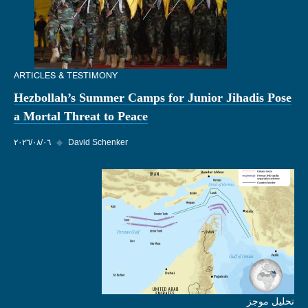
ARTICLES & TESTIMONY
Hezbollah’s Summer Camps for Junior Jihadis Pose
a Mortal Threat to Peace
David Schenker
◆
٠٦‏/٠٨‏/٢٠٢٦
تحليل موجز