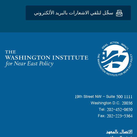
سجِّل لتلقي الاشعارات بالبريد الألكتروني
Homepage
1111 19th Street NW - Suite 500
Washington D.C. 20036
Tel: 202-452-0650
Fax: 202-223-5364
الاتصال بالمعهد
Footer contact links