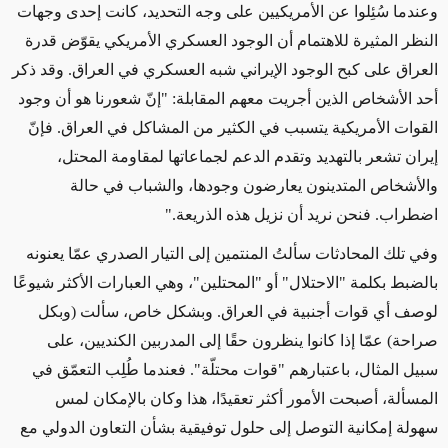
وعندما سُئِلوا عن الأمريكيين على وجه التحديد، كانت إحدى وجهات
النظر المثيرة للاهتمام أن الوجود العسكري الأمريكي يقوّض قدرة
العراق على كبح الوجود الإيراني شبه العسكري في العراق. وقد ذكر
أحد الأشخاص الذين أجريت معهم المقابلة: "إنّ شعورنا هو أن وجود
القوات الأمريكية يتسبب في الكثير من المشاكل في العراق. فإنّ
إيران تشعر بالتهديد وتقدم الدعم لجماعاتها لمقاومة المحتل،
والأشخاص المتدينون يعارضون وجودها، والشباب في حالة
اضطراب. فنحن نريد أن نزيل هذه الذريعة."
وفي تلك المحادثات سألتُ المنتمين إلى التيار الصدري عمّا يعنونه
بالضبط بكلمة "الاحتلال" أو "المحتلين"، وهي العبارات الأكثر شيوعًا
لوصف أي قوات أجنبية في العراق. وبشكل خاص، سألت (وبكل
صراحة) عمّا إذا كانوا ينظرون حقًا إلى المدربين الكنديين، على
سبيل المثال، باعتبارهم "قوات محتلّة". فعندما طُلِب التعمّق في
المسألة، أصبحت الأمور أكثر تعقيدًا، هذا وكان بالإمكان لمس
سهولة إمكانية التوصل إلى حلول توفيقية بشأن التعاون الدولي مع