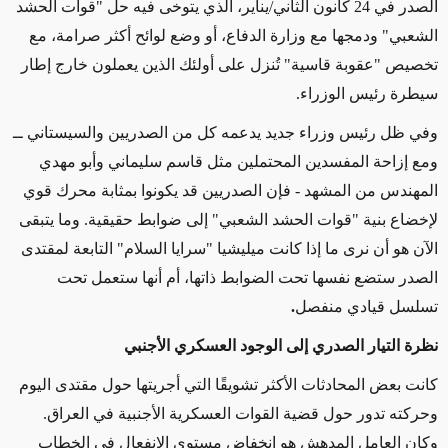
الصدر في 24 كانون الثاني/يناير، الذي يتوخى فيه حل "قوات الحشد
الشعبي" ودمجها مع وزارة الدفاع، أو وضع لوائح أكثر صرامة، مع
تخصيص "عقوبة قاسية" تُنزل على أولئك الذين يعملون خارج إطار
سيطرة رئيس الوزراء.
وفي ظل رئيس وزراء جديد يدعمه كل من الصدريين والسيستاني ــ
ومع إزاحة المفسدين المحتملين مثل قاسم سليماني وأبو مهدي
المهندس من المشهد - فإن الصدريين قد يكونوا بمثابة محرك قوي
لإخضاع بنية "قوات الحشد الشعبي" إلى ضوابط حقيقية. وما يتبقى
الآن هو أن نرى ما إذا كانت ميليشيا "سرايا السلام" التابعة لمقتدى
الصدر ستضع نفسها تحت الضوابط ذاتها، أم أنها ستعمل تحت
تسلسل قيادي منفصل
.
نظرة التيار الصدري إلى الوجود العسكري الأجنبي
كانت بعض المحادثات الأكثر تشويقًا التي أجريتها حول مقتدى اليوم
وحركته تدور حول قضية القوات العسكرية الأجنبية في العراق.
وكان العامل المدهش هو انخفاض مستوى الانفعال في الخطاب