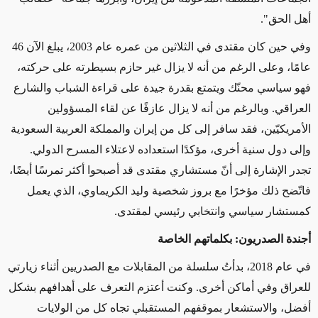
أهل الحق".
وفي حين كان مقتدى في الثلاثين من عمره عام 2003، يبلغ الآن 46
عامًا، وعلى الرغم من أنه لا يزال غير حازم بسيطرته على حركته،
فهو سياسي محنّك ويتمتع بقدرة جيدة على قراءة الشباب والشارع
العراقي. وبالرغم من أنه لا يزال عازفًا عن لقاء المسؤولين
الأمريكيّين، فقد سافر إلى كل من إيران والمملكة العربية السعودية
وإلى دول سنية أخرى، مؤكدًا استعداده لاعتلاء المسرح الدولي.
تجدر الإشارة إلى أنّ مستشاري مقتدى قد أصبحوا أكثر تمرسًا أيضًا،
فاتّضح ذلك مؤخرًا مع بروز شخصية وليد الكريماوي، الذي يعمل
كمستشار سياسي وانتخابي رئيسي لمقتدى.
أجندة الصدريون: بكلماتهم الخاصة
في عام 2018، بدأتُ سلسلة من المقابلات مع الصدريين أثناء زيارتي
للعراق وفي أماكن أخرى. وكنت أعتزم التعرف على أهدافهم بشكل
أفضل، والاستشعار بموقفهم المستقبلي تجاه كل من الولايات