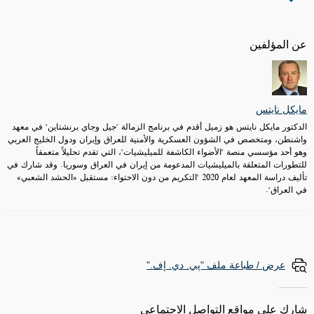
عن المؤلفين
مايكل نايتس
الدكتور مايكل نايتس هو زميل أقدم في برنامج الزمالة "جيل وجاي برنشتاين" في معهد
واشنطن، ومتخصص في الشؤون العسكرية والأمنية للعراق وإيران ودول الخليج العربي
وهو أحد مؤسسي منصة "الأضواء الكاشفة للميليشيات"، التي تقدم تحليلاً متعمقاً
للتطورات المتعلقة بالميليشيات المدعومة من إيران في العراق وسوريا. وقد شارك في
تأليف دراسة المعهد لعام 2020 "التكريم من دون الاحتواء: مستقبل «الحشد الشعبي»
في العراق".
عرض / طباعة ملف "پي. دي. إف."
شارك على مواقع التواصل الاجتماعي