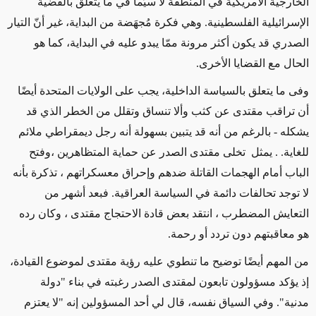
الخارجية الأمريكية في المنطقة لا سيّما في ما يتعلق بالقضية
الإسرائيلية الفلسطينية. وهي فكرة مُجهَضة من البداية، غير أنّ التيار
الصدري قد يكون أكثر مرونة ممّا يبدو عليه في البداية، كما هو
الحال مع القضايا الأخرى.
وفى ما يتعلق بالسياسة الداخلية، يجب على الولايات المتحدة أيضًا
أن تراقب مقتدى عن كثب وألا تنساق وتقلل من الخطر الذي قد
يشكله - بالرغم من أنه قد يتبين بسهولة أنه رجل ديمقراطي ملائم
للغاية. . يمثل تخلى مقتدى الصدر عن حماية المتظاهرين ،وفتح
الباب أمام الهجمات القاتلة ضدهم وإحراق معسكراتهم ، تذكرة بأنه
لا توجد تحالفات دائمة في السياسة العراقية. فبعد أشهر من
التعايش المضطرب ، انتقد بعض قادة الاحتجاج مقتدى ، وكان رده
هو معاقبتهم دون تردد أو رحمة.
من المهم أيضًا توضيح ما تنطوي عليه رؤية مقتدى لموضوع القيادة،
إذ يؤكد مسؤولون تابعون لمقتدى الصدر رغبته في بناء "دولة
مدنية". وفي السياق نفسه، قال لي أحد المسؤولين إنه "لا يعتزم