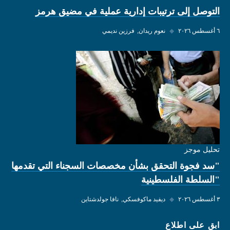
التوصل إلى ترتيبات إدارية عملية في مضيق هرمز
٦ أغسطس ٢٠٢٦
◆
نعوم ريدان
فرزين نديمي
تحليل موجز
"سد فجوة التحقق بشأن مخصصات السجناء التي تقدمها
"السلطة الفلسطينية
٣ أغسطس ٢٠٢٦
◆
ديفيد ماكوفسكي
نافا جولدشتاين
ابق على اطلاع