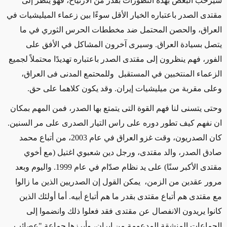
سيرحّب البعض بهذه التطورات بقدر من الارتياح، فهو ينظر إلى
مقتدى الصدر باعتباره الخيار الأقل سوءًا بين زعماء الميليشيات في
العراق، والحصن المحتمل ضد مخططات الحرس الثوري في ما
يتصل بسيادة العراق. وسيرى آخرون المشاكل في الأفق على
الفور، فهم ينظرون إلى مقتدى الصدر باعتباره تهديدًا محتملاً لجميع
الزعماء المنتخبين في المستقبل وللمحتمع المدنى فى العراق،
وعلى مقربة من ميليشيات إيران. وقد يكون كلاهما على حق.
وحتى يتسنى لنا فهم القوة التى يتمتع بها الصدر، فمن المهم بمكان
ان نفهم كيف تطور دوره على راس التيار الصدرى على مر السنين.
كان الصدريون، وقت غزو العراق في عام 2003، من أتباع محمد
صادق الصدر، والد مقتدى، ورجل دين شعبوي اغتيل (مع أخوي
مقتدى الأكبر سنًا) على يد نظام صدّام في عام 1999. واليوم وبعد
مرور عقدين من الزمن، يمكن القول إن الصدريين الذين ما زالوا
مع مقتدى هم أتباع مقتدى بقدر ما هم أتباع أبيه. أما أولئك الذين
كانوا يريدون الانفصال عن مقتدى فقد فعلوا ذلك وانضموا إلى
الجماعات المنشقة المدعومة من إيران، وأبرزها جماعة "عصائب