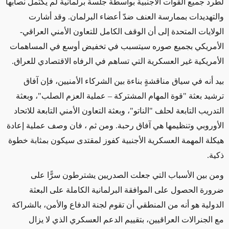
لطرد جميع القوات الأجنبية بواسطة جلسة برلمانية لم يكتمل نصابها
والتهديدات بممارسة العنف ضدّ أعضاء البرلمان. وقد أشارت
الولايات المتحدة إلى أن الوقف الكامل للتعاون الأمني العراقي-
الأمريكي بجميع صوره سيتسبب في تخفيض أوسع في المساهمات
الأمريكية غير العسكرية التي تساهم في الرفاه الاقتصادي للعراق.
بيد أنه في سياق مناقشةٍ بناءة بين الشركاء الأمنيين، فإن آفاق
ترشيد بعثة "قوة المهام المشتركة – عملية العزم الصلب"، وبعثة
التدريب التابعة لحلف "الناتو"، وبعثة التعاون الأمني التابعة للاتحاد
الأوروبي وتنظيمها هي آفاق رحبة. ومن ثم ، فان وصف عملية إعادة
هيكلة المهمة العسكرية الأجنبية كفوز لمقتدى سيكون بمثابة خطوة
ذكية.
ومن بين الأسباب التي جعلت الصدريين يشترطون سرًّا على
ضرورة الحصول على الموافقة البرلمانية الكاملة على البعثة
الدولية هو أنه من المنطقي أن تقوم لجنة الدفاع والأمن، بالشراكة
مع الجنرالات العراقيين، بتقييم الدعم العسكري الذي لا يزال