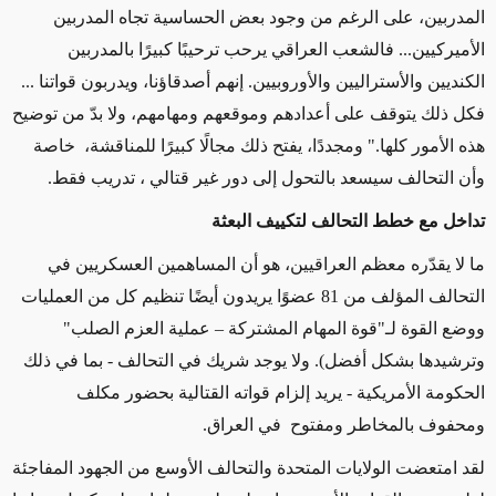
المدربين، على الرغم من وجود بعض الحساسية تجاه المدربين
الأميركيين... فالشعب العراقي يرحب ترحيبًا كبيرًا بالمدربين
الكنديين والأستراليين والأوروبيين. إنهم أصدقاؤنا، ويدربون قواتنا ...
فكل ذلك يتوقف على أعدادهم وموقعهم ومهامهم، ولا بدّ من توضيح
هذه الأمور كلها." ومجددًا، يفتح ذلك مجالًا كبيرًا للمناقشة، خاصة
وأن التحالف سيسعد بالتحول إلى دور غير قتالي ، تدريب فقط.
تداخل مع خطط التحالف لتكييف البعثة
ما لا يقدّره معظم العراقيين، هو أن المساهمين العسكريين في
التحالف المؤلف من 81 عضوًا يريدون أيضًا تنظيم كل من العمليات
ووضع القوة لـ"قوة المهام المشتركة – عملية العزم الصلب"
وترشيدها بشكل أفضل). ولا يوجد شريك في التحالف - بما في ذلك
الحكومة الأمريكية - يريد إلزام قواته القتالية بحضور مكلف
ومحفوف بالمخاطر ومفتوح في العراق.
لقد امتعضت الولايات المتحدة والتحالف الأوسع من الجهود المفاجئة