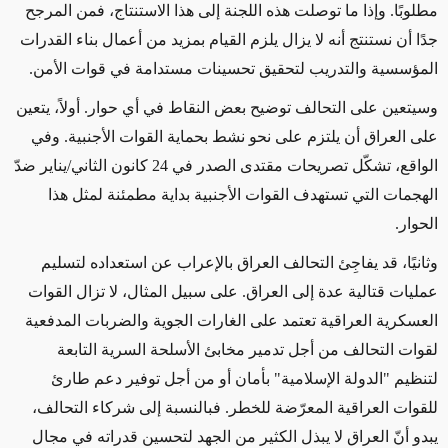
مطلوبًا. وإذا ما توصلت هذه اللجنة إلى هذا الاستنتاج، فمن المرجح
جدًا أن نستنتج أنه لا يزال يلزم القيام بمزيد من أعمال بناء القدرات
المؤسسية والتدريب لتحقيق تحسينات مستدامة في قوات الأمن.
وسيتعين على التحالف توضيح بعض النقاط في أي حوار. أولاً، يتعين
على العراق أن يلتزم على نحو نشط بحماية القوات الأجنبية. وفي
الواقع، تشكّل تصريحات مقتدى الصدر في 24 كانون الثاني/يناير ضدّ
الهجمات التي تستهدف القوات الأجنبية بداية مطمئنة لمثل هذا
الحوار
.
وثانيًا، قد يفاجِئ التحالف العراق بالإعراب عن استعداده لتسليم
عمليات قتالية عدة إلى العراق. على سبيل المثال، لا تزال القوات
العسكرية العراقية تعتمد على الغارات الجوية والضربات المدفعية
لقوات التحالف من أجل تدمير مخابئ الأسلحة السرية التابعة
لتنظيم "الدولة الإسلامية" بأمان أو من أجل توفير دعم طارئ
للقوات العراقية المعرّضة للخطر. فبالنسبة إلى شركاء التحالف،
يبدو أنّ العراق لا يبذل الكثير من الجهد لتحسين قدراته في مجال