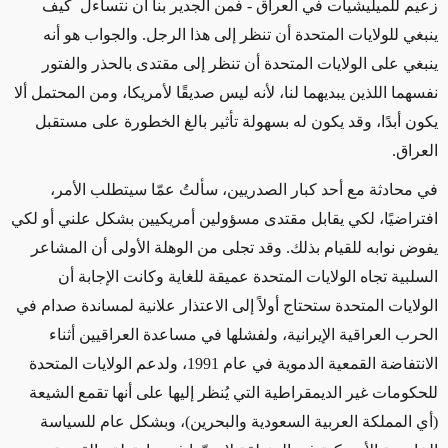
زعيم للميليشيات في العراق - فمن الجدير بنا أن نتساءل كيف
ينبغي للولايات المتحدة أن تنظر إلى هذا الرجل. والجواب هو أنه
ينبغي على الولايات المتحدة أن تنظر إلى مقتدى بالحذر والفتور
نفسهما اللذين يبديهما لنا، لأنه ليس صديقًا لأمريكا، ومن المحتمل ألا
يكون أبدًا، وقد يكون له بسهولة تأثير بالغ الخطورة على مستقبل
العراق.
في محادثة مع أحد كبار الصدريين، سألتُ عمّا سيتطلب الأمر،
افتراضيًا، لكي يقابل مقتدى مسؤولين أمريكيين بشكل علني أو لكي
يفوض نوابه للقيام بذلك. وقد تجلى من الوهلة الأولى أن المشاعر
السلبية تجاه الولايات المتحدة عميقة للغاية وكانت الإجابة أن
الولايات المتحدة ستحتاج أولاً إلى الاعتذار علانية لمساندة صدام في
الحرب العراقية الإيرانية، ولفشلها في مساعدة العراقيين أثناء
الانتفاضة القمعية الدموية في عام 1991، ولدعم الولايات المتحدة
للحكومات غير الديمقراطية التي يُنظر إليها على أنها تقمع الشيعة
(أي المملكة العربية السعودية والبحرين)، وبشكل عام للسياسة