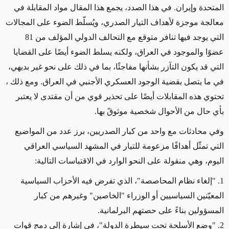
المتحدة وإيران. في هذا الصدد، يجمع هذا المقال مواد المقابلة في
معالجة موجزة لأهداف التيار الصدري، ويُسلّط الضوء على المجالات
التي يوجد فيها تنافر متوقع مع التحالف الدولي المؤلف من 81
عضوًا والموجود في العراق، ولكنه يسلط الضوء أيضًا على القضايا
التي قد يكون التآزر بشأنها مفاجئًا، بما في ذلك على نحو غير بديهي،
في ما يتصل بقضية الوجود العسكري الأجنبي في العراق. ومع ذلك ،
تحتوي هذه المقابلات أيضًا على تحذير قوي من أن مقتدى لا يعتبر
بأي حال من الأحوال شخصية موثوقً بها.
وفي محادثات مع واحد من كبار الصدريين، برز عدد من المواضيع
التي تمثّل أهدافًا مزعومة للتيار في المشهد السياسي العراقي
اليوم، وهي منقولة على النحو الوارد في الاقتباسات التالية:
1. "إلغاء نظام المحاصصة"، الذي تفرض فيه الأحزاب السياسية
المعيّنين السياسيين أو الوزراء "الخاصين" وغيرهم من كبار
المسؤولين بناءً على حصتهم البرلمانية.
2. "وضع الأسلحة تحت سيطرة الدولة"، في إشارة إلى دمج قوات