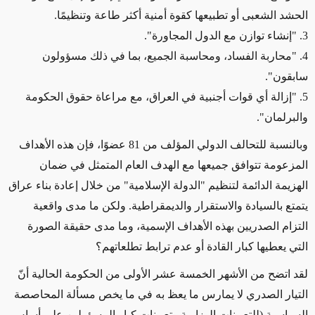
الحشد الشعبى أو تطبيعها كقوة أمنية أكثر طاعة وتنظيمًا.
3. "إنشاء توازن مع الدول المجاورة".
4. "محاربة الفساد، ومحاسبة الجميع، بما في ذلك مسؤولون
سابقون".
5. "إزالة أي قوات أجنبية في العراق، مع مراعاة حقوق الحكومة
والبرلمان".
وبالنسبة للتحالف الدولي المؤلف من 81 عضوًا، فإن هذه الأهداف
المزعومة تتوافق جميعها مع الهدف العام المتمثل في ضمان
الهزيمة الدائمة لتنظيم "الدولة الإسلامية" من خلال إعادة بناء عراق
يتمتع بالسيادة والاستقرار والديمقراطية. ولكن ما مدى واقعية
التزام الصدريين بهذه الأهداف الإسمية، وما مدى حقيقة الصورة
التي يعطيها كبار القادة أو عدم ترابط تطلعاتهم؟
لقد اتضح من الأشهر الخمسة عشر الأولى من الحكومة الحالية أنّ
التيار الصدري لا يمارس ما يعظ به في ما يخص مسألة المحاصصة
السياسية (للتعيينات الوزارية وتعيينات كبار المسؤولين على أساس