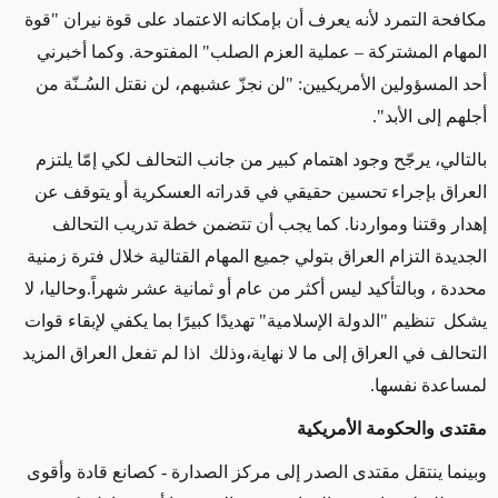
مكافحة التمرد لأنه يعرف أن بإمكانه الاعتماد على قوة نيران "قوة
المهام المشتركة – عملية العزم الصلب" المفتوحة. وكما أخبرني
أحد المسؤولين الأمريكيين: "لن نجزّ عشبهم، لن نقتل السُـنّة من
أجلهم إلى الأبد".
بالتالي، يرجّح وجود اهتمام كبير من جانب التحالف لكي إمّا يلتزم
العراق بإجراء تحسين حقيقي في قدراته العسكرية أو يتوقف عن
إهدار وقتنا ومواردنا. كما يجب أن تتضمن خطة تدريب التحالف
الجديدة التزام العراق بتولي جميع المهام القتالية خلال فترة زمنية
محددة ، وبالتأكيد ليس أكثر من عام أو ثمانية عشر شهراً.وحاليا، لا
يشكل تنظيم "الدولة الإسلامية" تهديدًا كبيرًا بما يكفي لإبقاء قوات
التحالف في العراق إلى ما لا نهاية،وذلك اذا لم تفعل العراق المزيد
لمساعدة نفسها.
مقتدى والحكومة الأمريكية
وبينما ينتقل مقتدى الصدر إلى مركز الصدارة - كصانع قادة وأقوى