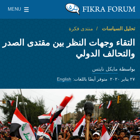
Skip to main content
MENU
معهد واشنطن لسياسات الشرق الأدنى
le Main Menu
تحليل السياسات
منتدى فكرة
التقاء وجهات النظر بين مقتدى الصدر
والتحالف الدولي
مايكل نايتس
بواسطة
٢٧ يناير ٢٠٢٠
متوفر أيضًا باللغات:
English