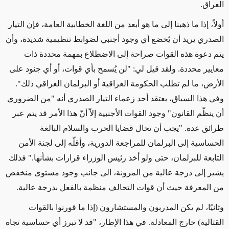
العراق
.
أولاً، إذا ما ذهبنا إلى ما هو أبعد من اللغة الخطابية العامة، فإن التيار
الصدري يريد أن يُخضع أي وجود أجنبي لضوابط تنظيمية شديدة، وأن
يتم دعوة هذه القوات صراحة إلى الاضطلاع بمهمة محددة ذات
معايير محددة. ولقد قيل لي: "لن يُسمح بأي قوات، أو أي جنود على
الأرض، ما لم تطلب الحكومة العراقية أو البرلمان العراقي ذلك".
وفي هذا السياق، يعتقد أحد زعماء التيار الصدري أنه "من الضروري
أن ينظّم القانون" وجود القوات الأجنبية إلاّ أنّ هذا الأمر قد يتم عبر
طرائق عدة. "يجب أن تحال قضايا الحرب والسلام البالغة
الحساسية إلى البرلمان للمراجعة الدورية، وأقلّه إلى لجنة الأمن
التابعة للبرلمان، حتى ولو أخذ رئيس الوزراء قرارات بشأنها." فذلك
يشير إلى درجة عالية من المرونة، الى جانب وجود مستوى منخفض
من المعرفة حيث أن قوات التحالف منظمة بالفعل بدرجة عالية.
وثانيًا، لم يكن المدربون والمستشارون (إذا ما قورنوا بالقوات
القتالية) خارج المعادلة. في هذا الإطار، "قد لا تبرز أي حساسية تجاه