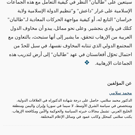
سيتعين على "طالبان" النظر في كيفية التعامل مع هذه الجماعات
الإسلامية على غرار "داعش" و"تنظيم الدولة الإسلامية ولاية
خراسان" التابع له، أو كيفية مواجهة الحركات المعادية لـ"طالبان"
كتلك في وادي بنجشير. وعلى نحو مماثل، يبدو أن مخاوف الدول
العربية من الإرهاب تتحقق، ما يشير إلى أنها ستبحث، بالتعاون مع
المجتمع الدولي الذي تنتابه المخاوف نفسها، في سبل للحدّ من
احتمال تحوّل أفغانستان في عهد "طالبان" إلى أرض لتدريب هذه
الجماعات الإرهابية.
عن المؤلفين
محمد سلامي
الدكتور محمد سلامي، حاصل على درجة شهادة الدكتوراه في العلاقات الدولية،
ومتخصص في سياسة الشرق الأوسط، لا سيما في سوريا وإيران واليمن ومنطقة
الخليج العربي. تشمل مجالات خبرته السياسة والحوكمة والأمن ومكافحة الإرهاب.
يكتب سلامى كمحلل وكاتب عمود في وسائل الإعلام المختلفة.