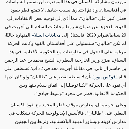
من دون مشاركة باكستان في هذا الموضوع، لن تستمر السياسات
في أفغانستان. وإذ تمّ اختيارها بسبب حيادها، لا تتمتع قطر بنفوذ
فعلي كبير على "طالبان"، مما أدّى إلى توجيه بعض الانتقادات إلى
الدوحة لعجزها عن ضمان شروط محادثات السلام التي أجريت في
29 شباط/فبراير 2020. فاستنادًا إلى
محادثات السلام
المنهارة حاليًا،
لم تكن "طالبان" ستستولي على أفغانستان بالقوة وكانت الحركة
مرغمة على الدخول في مفاوضات مع الحكومة الأفغانية. في هذا
السياق، صرّح وزير الخارجية القطري، الشيخ محمد بن عبد الرحمن
بن جاسم آل ثاني، في مقابلة أجريت معه في 22 آب/أغسطس على
قناة
"فوكس نيوز"
بأن لا سلطة لقطر على "طالبان" ولو كان لديها
أي نفوذ على الحركة "لكنا توصلنا إلى اتفاق سلام بينها وبين
الحكومة الأفغانية. قطر هي مجرد "وسيط حيادي".
وعلى نحو مماثل، يتعارض موقف قطر المحايد مع نفوذ باكستان
الفعلي على "طالبان"، فالأسس الإيديولوجية للحركة تشكلت في
مدارس كويته وبيشاور الدينية الباكستانية، وتربط بين الجهتين