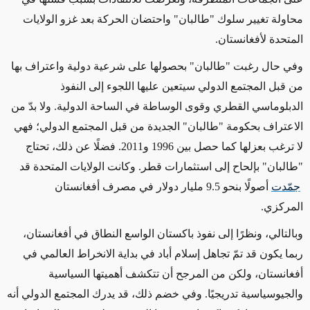
محاولة تغيير سلوك "طالبان" واحتضان الحركة بعد غزو الولايات
المتحدة لأفغانستان.
وفي حال رغبت "طالبان" بحصولها على شرعية دولية واعتراف بها
من قبل المجتمع الدولي سيتعين عليها اللجوء إلى النفوذ
الدبلوماسي القطري وقوى الوساطة في الساحة الدولية. ولا بدّ من
الاعتراف بحكومة "طالبان" الجديدة من قبل المجتمع الدولي؛ فهي
لا ترغب بعزلها كما حصل بين 1996 و2011. فضلًا عن ذلك، تحتاج
"طالبان" بإلحاح إلى استثمارات قطر. وكانت الولايات المتحدة قد
جمّدت
أصولًا بنحو 9.5 مليار دولار في مصرف أفغانستان
المركزي.
وبالتالي، ونظرًا إلى نفوذ باكستان الواسع النطاق في أفغانستان،
ربما يكون قد تمّ تجاهل إسلام أباد في بداية الانخراط العالمي في
أفغانستان، ولكن من المرجح أن تتكشف أهميتها السياسية
والجيوسياسية تدريجيًا. وفي خضم ذلك، قد يدرك المجتمع الدولي أنه