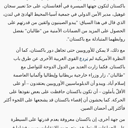
باكستان لتكون جهتها الميسرة في أفغانستان، على حدّ تعبير سجان
غوهيل، مدير الأمن الدولي في جمعية آسيا-المحيط الهادئ في لندن،
الذي قال في هذا السياق: "يبدو الصينيون واثقين من قدرتهم على
الحصول على المزيد من الضمانات الأمنية من "طالبان" بفضل
روابطهما المتبادلة مع باكستان".
مع ذلك، لا يمكن للأوروبيين حتى تجاهل دور باكستان، كما أن
النظرة الأمريكية لم
تردع
القوى الغربية الأخرى عن طرق باب
باكستان. فكما زارت العديد من الدول الدوحة للتواصل مع
"طالبان"، زار وزراء خارجية بريطانيا وإيطاليا وألمانيا العاصمة
إسلام أباد. ويبدو أن الدبلوماسيين الأوروبيين يعتقدون – أو على
الأقلّ يأملون – أن تكون باكستان حافظت على بعض نفوذها على
الحركة. كما يخشون أن إقصاء باكستان قد يشجعها على اللجوء أكثر
فأكثر إلى أحضان الصين.
من جهة أخرى، إن باكستان معروفة بعدم قدرتها على السيطرة
على الجماعات المتطرفة، وتعرضت للانتقادات بسبب فشلها في