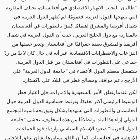
"طالبان" لتجنب الانهيار الاقتصادي في أفغانستان، تختلف المقاربة
التي تنتهجها الدول العربية. فعمومًا، لم تُظهر الدول العربية في
شمال أفريقيا والمشرق اهتمامًا كبيرًا بالتطورات في أفغانستان
بالمقارنة مع دول الخليج العربي، حيث أن الدول العربية في شمال
أفريقيا والمشرق بعيدة جغرافيًا عن أفغانستان وتدير حصتها من
النزاعات والاضطرابات الاقتصادية. غير أنه في حال كان لا بدّ من ردّ
جماعي على التطورات في أفغانستان من قبل الدول العربية،
ستفضل معظم الدول الأعضاء في "جامعة الدول العربية" على
الأرجح دعم مواقف ومصالح قطر في البلاد على باكستان.
لكن عندما يتعلق الأمر بالسعودية والإمارات، فإن اعتبار قطر
الوسيط الرئيسي أكثر تعقيدًا. وترتبط حساسية الدول العربية حيال
أفغانستان والتطورات التي تشهدها بشكل وثيق بحساسية المجتمع
الدولي إزاء هذا البلد. وانطلاقًا من هذه المخاوف، تخشى "جامعة
الدول العربية" صعود الإسلام السياسي وازدياد قوة الجماعات
الإرهابية في أفغانستان. كما أن القلق يساورها بشأن تدفق اللاجئين