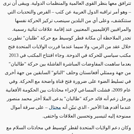
تترافق معها بنظر القوى العالمية والمنظمات الدولية. ويبقى أن نرى
– وهو أمر تراقبه الدول العربية عن كثب – الفرص والتحديات التي
ستتكشف، وعلى أي من البلدين سينصب تركيز الحركة نفسها
والمراقبين الإقليميين المعنيين عند إقامة علاقات ثنائية رسمية.
تجدر الملاحظة أن مكانة قطر كوسيط مع حركة "طلبان" تطورت
خلال عقد من الزمن، ولا سيما عندما قررت الولايات المتحدة فتح
مكتب سياسي للحركة في الدوحة. وجاء افتتاح المكتب في 2013
بعدما ساهمت المفاوضات المباشرة الفاشلة بين حركة "طالبان"
من جهة وممثلي أفغانستان وحلف "الناتو" السابقين من جهة أخرى
في تسليط الضوء على ضرورة فتح قناة واضحة مع الحركة. وفي
عام 2009، فشلت المساعي لإجراء محادثات بين الحكومة الأفغانية
ورجل زعم أنه قائد حركة "طالبان" يدعى الملا أختر محمد منصور
عندما أقدم هذا الأخير - الذي تبيّن أنه
محتال
– على سرقة أموال
ممنوحة إليه لتيسير وتحسين العلاقات واختفى.
وكان دعم الولايات المتحدة لقطر كوسيط في محادثات السلام مع