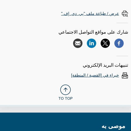
عرض / طباعة ملف "پي. دي. إف."
شارك على مواقع التواصل الاجتماعي
تنبيهات البريد الإلكتروني
خبراء في [القضية / المنطقة]
TO TOP
موصى به