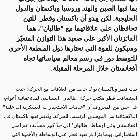
بما فيها الصين والهند وروسيا وباكستان والدول
الخليجية. لكن يبدو أن باكستان وقطر اللتين
تحافظان على علاقاتهما مع "طالبان"، هما
الفائزتان الأكبر على صعيد هذا التوازن المتغيّر
وسيكون للقوة التي تختارها دول المنطقة الأخرى
للتوسط دور في رسم معالم سياساتها تجاه
أفغانستان خلال المرحلة المقبلة.
بنت قطر وباكستان نوعًا خاصًا من العلاقات مع الحركة؛ حيث
استضافت قطر مكتب حركة "طالبان" السياسي لمدة ثمانية أعوام،
في حين من المعروف أن
"
خدمات الاستخبارات العسكرية الداخلية
"
الباكستانية هي المؤسس الرئيسي للحركة. ويُعتبر نفوذ باكستان في
أفغانستان وفي أوساط "طالبان" إلى حدّ كبير مسألة دعم أمني-
استخباراتي، بينما يترك
l
ز نفوذ قطر على الوساطة والأهمية التي