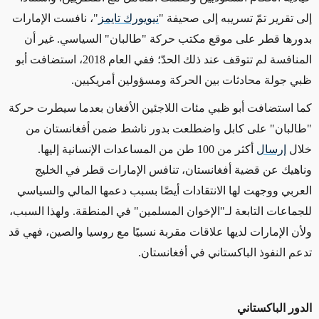
إلى تقرير تمّ تسريبه إلى صحيفة "
نيويورك تايمز
"، نافست الإمارات
بدورها قطر على موقع مكتب حركة "طالبان" السياسي. غير أن
المنافسة لم تتوقف عند ذلك الحدّ؛ ففي العام 2018، استضافت أبو
ظبي جولة محادثات بين الحركة ومسؤولين أمريكيين.
كما استضافت أبو ظبي مئات اللاجئين الأفغان بعدما سيطرت حركة
"طالبان" على كابل واضطلعت بدور ناشط ضمن أفغانستان من
خلال
إرسال
أكثر من 100 طن من المساعدات الإنسانية إليها.
وناهيك عن قضية أفغانستان، تنافس الإمارات قطر في الخليج
العربي ووجهت لها الانتقادات أيضًا بسبب دعمها المالي والسياسي
للجماعات التابعة لـ"الإخوان المسلمين" في المنطقة. ولهذا السبب،
ولأن الإمارات لديها علاقات مقربة نسبيًا مع روسيا والصين، فهي قد
تدعم النفوذ الباكستاني في أفغانستان.
الدور الباكستاني