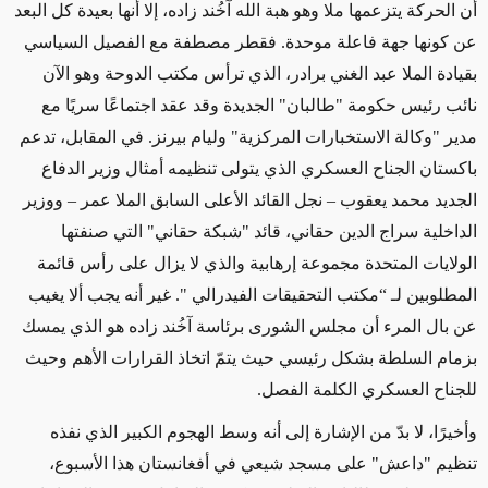
أن الحركة يتزعمها ملا وهو هبة الله آخُند زاده، إلا أنها بعيدة كل البعد
عن كونها جهة فاعلة موحدة. فقطر مصطفة مع الفصيل السياسي
بقيادة الملا عبد الغني برادر، الذي ترأس مكتب الدوحة وهو الآن
نائب رئيس حكومة "طالبان" الجديدة وقد عقد اجتماعًا سريًا مع
مدير "وكالة الاستخبارات المركزية" وليام بيرنز. في المقابل، تدعم
باكستان الجناح العسكري الذي يتولى تنظيمه أمثال وزير الدفاع
الجديد محمد يعقوب – نجل القائد الأعلى السابق
ال
ملا عمر – ووزير
الداخلية سراج الدين حقاني، قائد "شبكة حقاني" التي صنفتها
الولايات المتحدة مجموعة إرهابية والذي لا يزال على رأس قائمة
المطلوبين لـ “مكتب التحقيقات
الفيدرالي
". غير أنه يجب ألا يغيب
عن بال المرء أن مجلس الشورى برئاسة آخُند زاده هو الذي يمسك
بزمام السلطة بشكل رئيسي حيث يتمّ اتخاذ القرارات الأهم وحيث
للجناح العسكري الكلمة الفصل.
وأخيرًا، لا بدّ من الإشارة إلى أنه وسط الهجوم الكبير الذي نفذه
تنظيم "داعش" على مسجد شيعي في أفغانستان هذا الأسبوع،