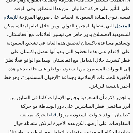
على التأثير على حركة "طالبان" من هذا المنطلق. وفي الوقت
نفسه، تنوي القيادة السعودية الحفاظ على صورتها المروّجة
للإسلام
المعتدل
التي يفضلها المجتمع الدولي. ومن خلال قيامها بذلك، يمكن
للسعودية الاضطلاع بدور خاص في تيسير العلاقات مع أفغانستان.
وتساهم مساعدة باكستان لتحقيق هذه الغاية في تشجيع السعودية
على الإقدام على هذه الخطوة التي يبدو أنها تفضل باكستان على
قطر كشريك خلال التعامل مع أفغانستان. وهذا هو الواقع فعلًا نظرًا
إلى التوترات المستمرة بين السعودية وقطر على خلفية دعم هذه
الأخيرة للجماعات الإسلامية وجماعة "الإخوان المسلمين"، وهو خط
أحمر بالنسبة للرياض.
والجدير ذكره أن السعودية وجارتها الإمارات كانتا في السابق من
أبرز منافسي قطر المباشرين على دور الوساطة مع حركة
"طالبان". وقد حاولت السعودية مرارًا
إقناع
الحركة بمتابعة
المفاوضات على أرضها، لكن هذه الأخيرة لم تكن متفائلة حيال
حيادية الحكام السعوديين وفضلت التعامل مع القطريين. واستنادًا