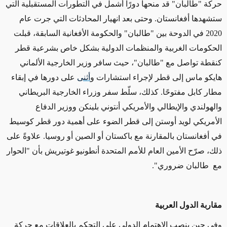
حركة "طالبان"
قد
منحها دورًا أشمل في التطورات المستقبلية التي
ستشهدها أفغانستان.
وحتى بعد انهيار المحادثات التي جرت عام
2020 في الدوحة بين "طالبان" والحكومة الأفغانية السابقة، قبلت
الحكومات الغربية والمنظمات الدولية بشكل خاص بشرعية قطر
كنقطة تواصل مع "طالبان"، حيث سافر وزير الخارجية الألماني
هايكو ماس إلى قطر لإجراء استشارات و
أثنى
على دورها في إبقاء
مطار كابل مفتوحًا. كذلك، سلّط سفر وزراء الخارجية البريطاني
والهولندي والإيطالي والأمريكي أنتوني بلينكن ووزير الدفاع
الأمريكي لويد أوستن إلى قطر الضوء على أهمية دور قطر كوسيط
في أفغانستان بالمقارنة مع باكستان أو الصين أو روسيا. علاوةً على
ذلك، صرّح الأمين العام للأمم المتحدة أنطونيو غوتيريش بأن "الحوار
مع طالبان ضروري".
مقاربة الدول العربية
وفي حين ينصب الاهتمام الدولي على التحكم بالعلاقات مع حركة