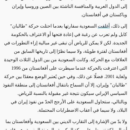
إلى الدول العربية والمنافسة الناشئة بين الصين وروسيا وإيران
وباكستان في أفغانستان.
إلى ذلك،
أغلقت
السعودية سفارتها بعدما احتلت حركة "طالبان"
كابل ولم تعرب عن رغبة في إعادة فتحها أو الاعتراف بالحكومة
الجديدة. لكن لا يمكن للرياض أن تبقى غير مبالية إزاء التطورات في
أفغانستان لفترة طويلة، ولا سيما نظرًا إلى تاريخها السابق من
العلاقات مع الحركة. وكانت السعودية من بين الدول الثلاث الوحيدة
التي اعترفت بالحركة عندما سيطرت على أفغانستان من 1996
ولغاية 2001. فضلًا عن ذلك، وفي حين يُعتبر الوضع معقدًا بين حركة
"طالبان" وإيران، إلا أن السماح بانتقال أفغانستان إلى منطقة النفوذ
السياسي الإيراني سيكون نتيجة غير مقبولة بالنسبة للرياض.
وبالتالي، ستحاول السعودية على الأرجح الحدّ من نفوذ إيران في
البلاد، ولا سيما في أعقاب الاضطرابات المحتملة.
ولا بدّ من الإشارة إلى التقارب الديني بين السعودية وأفغانستان بما
أن المملكة تسيطر على مكة المكرمة والمدينة المنورة وهي قادرة