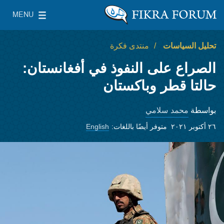
Skip to main content
MENU
معهد واشنطن لسياسات الشرق الأدنى
le Main Menu
تحليل السياسات
منتدى فكرة
الصراع على النفوذ في أفغانستان:
حالتا قطر وباكستان
محمد سلامي
بواسطة
٢٦ أكتوبر ٢٠٢١
متوفر أيضًا باللغات:
English