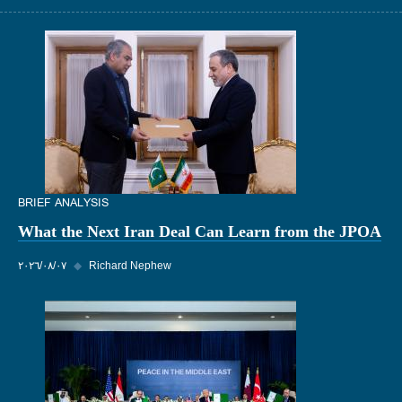
BRIEF ANALYSIS
What the Next Iran Deal Can Learn from the JPOA
Richard Nephew
◆
٠٧‏/٠٨‏/٢٠٢٦