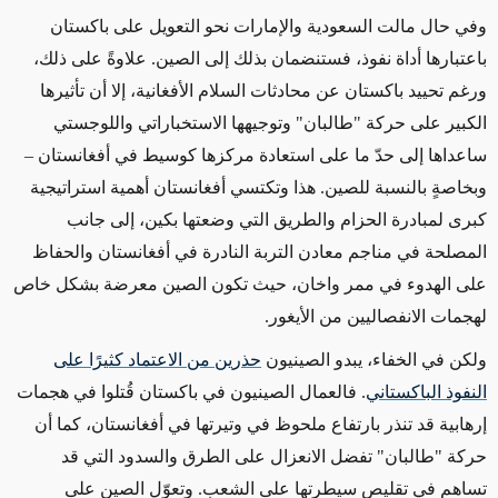
وفي حال مالت السعودية والإمارات نحو التعويل على باكستان
باعتبارها أداة نفوذ، فستنضمان بذلك إلى الصين. علاوةً على ذلك،
ورغم تحييد باكستان عن محادثات السلام الأفغانية، إلا أن تأثيرها
الكبير على حركة "طالبان" وتوجيهها الاستخباراتي واللوجستي
ساعداها إلى حدّ ما على استعادة مركزها كوسيط في أفغانستان –
وبخاصةٍ بالنسبة للصين. هذا وتكتسي أفغانستان أهمية استراتيجية
كبرى لمبادرة الحزام والطريق التي وضعتها بكين، إلى جانب
المصلحة في مناجم معادن التربة النادرة في أفغانستان والحفاظ
على الهدوء في ممر واخان، حيث تكون الصين معرضة بشكل خاص
لهجمات الانفصاليين من الأيغور.
ولكن في الخفاء، يبدو الصينيون
حذرين من الاعتماد كثيرًا على
النفوذ الباكستاني
. فالعمال الصينيون في باكستان قُتلوا في هجمات
إرهابية قد تنذر بارتفاع ملحوظ في وتيرتها في أفغانستان، كما أن
حركة "طالبان" تفضل الانعزال على الطرق والسدود التي قد
تساهم في تقليص سيطرتها على الشعب. وتعوّل الصين على