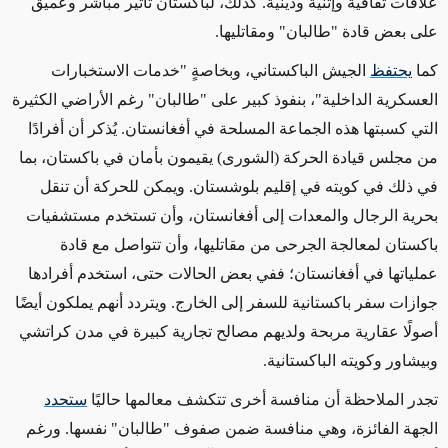
علاقات ثقافية وإثنية ودينية. كذلك، لباكستان تأثير مباشر وعميق
على بعض قادة "طالبان" ومقاتليها.
كما
يحتفظ
الجيش الباكستاني، وبخاصةٍ
"
خدمات الاستخبارات
العسكرية الداخلية
"، بنفوذ كبير على "طالبان" رغم الأراضي الكثيرة
التي كسبتها هذه الجماعة المسلحة في أفغانستان. يُذكر أن أفرادًا
من مجلس قيادة الحركة (الشورى) يقيمون بأمان في باكستان، بما
في ذلك في كويته في إقليم بلوشستان. ويمكن للحركة أن تنقل
بحرية الرجال والمعدات إلى أفغانستان، وأن تستخدم مستشفيات
باكستان لمعالجة الجرحى من مقاتليها، وأن تتواصل مع قادة
عملياتها في أفغانستان؛ ففي بعض الحالات حتى، استخدم أفرادها
جوازات سفر باكستانية للسفر إلى الخارج. ويتردد أنهم يملكون أيضًا
أصولًا عقارية مربحة ولديهم مصالح تجارية كبيرة في مدن كراتشي
وبيشاور وكويته الباكستانية.
تجدر الملاحظة أن منافسة أخرى تتكشف معالمها حاليًا
ستحدد
الجهة الفائزة، وهي منافسة ضمن صفوف "طالبان" نفسها. ورغم