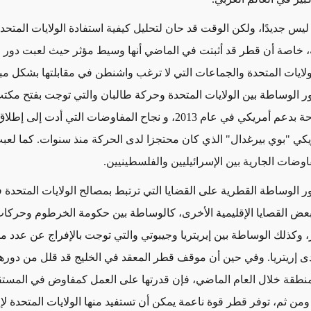
ليس جديدًا، ولكن الوقت قد حان لتحليل كيفية استفادة الولايات المتحد
ة، خاصة أن قطر قد أثبتت في الماضي أنها وسيط مؤثر حيث لعبت دور 
لولايات المتحدة والجماعات التي لا ترغب واشنطن في مقابلتها بشكل مب
 الوساطة بين الولايات المتحدة وحركة طالبان والتي توجت بفتح مكت
للحركة بالدوحة بدعم أمريكي في عام 2013، و نجاح المفاوضات التي أدت إل
يكي "بوي بيرغدال" الذي كان محتجزا لدى الحركة منذ سنوات. كما لعبت
فاوضات الجارية بين الإسرائيليين والفلسطينيين.
ر الوساطة القطرية على القضايا التي ترتبط بمصالح الولايات المتحدة 
عض القصايا الإقليمية الأخرى، كالوساطة بين حكومة الخرطوم وحركات
ر، وكذلك الوساطة بين إيريتريا وجيبوتي والتي توجت بالإفراج عن عدد 
لدى إريتريا. وفي حين أن موقف قطر المعقد في الخليج قد قلل من دوره
منطقة خلال العام الماضي، فإن قدرتها على العمل كمفاوض في المستق
ومن ثم، توفر قطر قوة ناعمة يمكن أن تستفيد منها الولايات المتحدة لإ