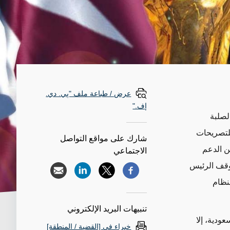
عرض / طباعة ملف "پي. دي.
إف."
لصلبة
للتصريحات
شارك على مواقع التواصل
ن الدعم
الاجتماعي
موقف الرئيس
نظام
تنبيهات البريد الإلكتروني
ودية، إلا
خبراء في [القضية / المنطقة]