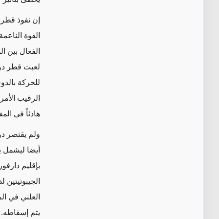
إن نفوذ قطر 
القوة الناعم
الفعال بين ا
لعبت قطر دور
الرقيب الأمر
هادئاً في الم
ولم يقتصر دو
أيضا ليشمل ب
بإقليم دارفو
الجيبوتيتين 
العلني في ال
يتم إسقاطه. 