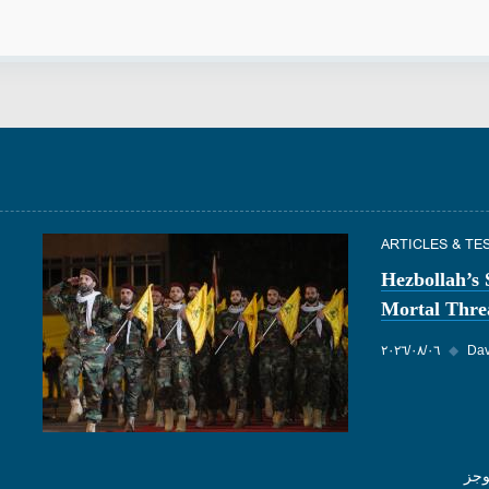
ARTICLES & TE
Hezbollah’s
Mortal Threa
Dav
◆
٠٦‏/٠٨‏/٢٠٢٦
وجز