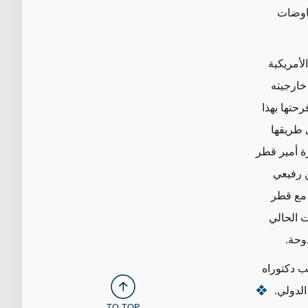
فاوضات
لأمريكية
خارجيته
حتها بهذا
ي طريقها
رة أمير قطر
ن رفيعي
 مع قطر
ت الحالي
دوحة.
ب دكتوراه
لدولي.
TO TOP