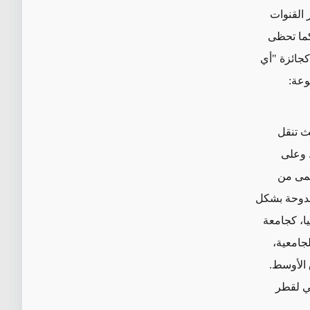
 القنوات
كما تحظى
كجائزة "أي
وعة:
ث تنقل
. وعلى
ظمى من
الدوحة بشكل
ا، كجامعة
جامعية،
 الأوسط.
مي لقطر