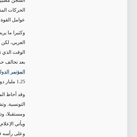
السجن مصير ك
الحركات المت
عوامل القوة ا
وكثيرا ما يرب
العربي، لكن ا
الوقت الذي ت
بعد تحالف ح
المؤتمر الدول
1.25 مليار دولار وذلك على الرغم من التغيير السياسي في تونس.
وقد أحاط الم
التونسية. وت
ومستقبلا، وذل
ويأتي الإعلام
وعلى رأسه قنا