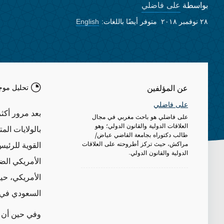
على فاضلي
بواسطة
٢٨ نوفمبر ٢٠١٨
متوفر أيضًا باللغات:
English
تحليل موج
عن المؤلفين
على فاضلي
بعد مرور أكث
على فاضلي هو باحث مغربي في مجال
العلاقات الدولية والقانون الدولي؛ وهو
بالولايات ال
طالب دكتوراه بجامعة القاضي عياض/
مراكش، حيث تركز أطروحته على العلاقات
القوية للرئي
الدولية والقانون الدولي.
الأمريكي الض
الأمريكي، حي
السعودي في 
وفي حين أن ال