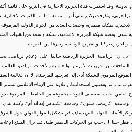
 الدولية. وقد استمرت قناة الجزيرة الإخبارية في التربع على قائمة أكثر
لم العربي، وتفوقت بكثير على أقرب منافساتها من القنوات الإخبارية. 
الإنجليزية بمكانة متميزة، وحصدت العديد من الجوائز الدولية المرموقة 
ية بلندن. وتضم شبكة الجزيرة الإعلامية، شبكة واسعة من القنوات المتن
، والجزيرة تركيا، والجزيرة الوثائقية وغيرها من القنوات.
"بي أن" الرياضية –الجزيرة الرياضية سابقا- على الإعلام الرياضي، بحي
 الساحقة من الدوريات الأوروبية والعالمية والأحداث الرياضية العالمية
الموقع المرموق للشبكة أدى إلى تعرضها للقرصنة، إلا أن الغالبية الع
عرب ما زالوا يفضلون استخدامها. وعلاوة على الإنتاج الإعلامي تستمر 
تاج العلمي، حيث تستضيف الدوحة مجموعة من الجامعات المرموقة دولي
 وجامعة “كارينجي ميلون"، وجامعة "تكساس إيه أند أم"، وكلية لندن ال
اكز الأبحاث الدولية التي تساهم في تشكيل الحوار الدولي حول الشرق
 قطر جنبًا إلى جنب مع الحركات الديمقراطية، فما يزال المنتج الإعلا
بير في العالم العربي.