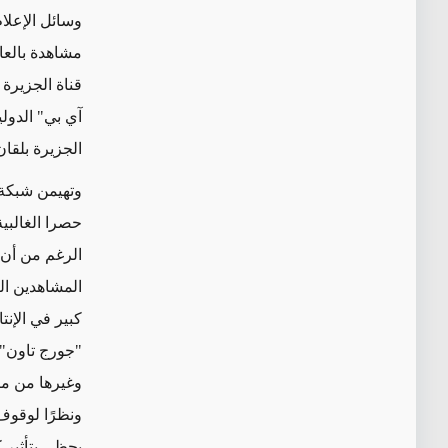
وسائل الإعلام
مشاهدة بالعا
قناة الجزيرة 
آي بي" الدول
الجزيرة بلقان
وتهيمن شبكة 
حصرا الغالبية
الرغم من أن 
المشاهدين ال
كبير في الإن
"جورج تاون"،
وغيرها من مر
ونظرًا لوقوف
يحظى بتأثير ك