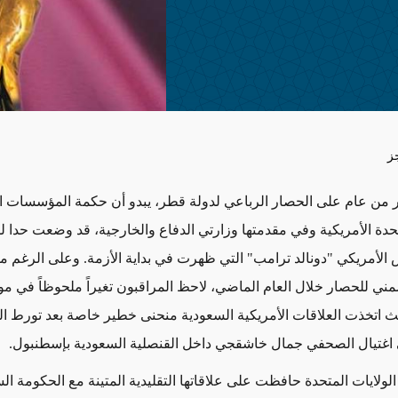
ز
ر من عام على الحصار الرباعي لدولة قطر، يبدو أن حكمة المؤسسات ا
متحدة الأمريكية وفي مقدمتها وزارتي الدفاع والخارجية، قد وضعت حدا 
س الأمريكي "دونالد ترامب" التي ظهرت في بداية الأزمة. وعلى الرغم م
مني للحصار خلال العام الماضي، لاحظ المراقبون تغيراً ملحوظاً في 
ث اتخذت العلاقات الأمريكية السعودية منحنى خطير خاصة بعد تورط ال
اغتيال الصحفي جمال خاشقجي داخل القنصلية السعودية بإسطنبول.
ولايات المتحدة حافظت على علاقاتها التقليدية المتينة مع الحكومة السع