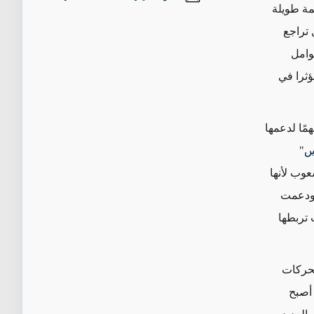
عمة طويلة
 تراجع
وامل
ؤثرا في
مًا لدعمها
س
"
عوب لأنها
. ودعمت
 تربطها
لحركات
 أصبح