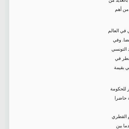
العديد من
 من أهم
 في العالم
يضا. وفي
 التونسي
قطر في
ي بقيمة
 للحكومة
 حاضرا
م القطري
ما بين