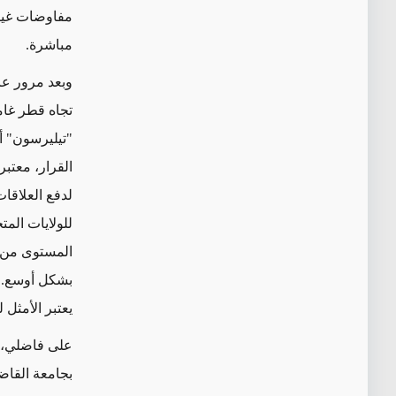
مفاوضات غير
مباشرة.
وبعد مرور عا
تجاه قطر غام
"تيليرسون" أ
القرار، معتبر
لدفع العلاقا
للولايات الم
المستوى من ا
بشكل أوسع. و
يعتبر الأمثل 
على فاضلي، ه
بجامعة القاض