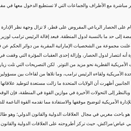
 مباشرة مع الأطراف والجماعات التي لا تستطيع الدخول معها في م
م على الحصار الرباعي المفروض على قطر، لا تزال وجهة نظر الإدارة ا
ضة إلى حد ما بالنسبة لدول المنطقة. فبعد إقالة الرئيس ترامب لوزير 
علنت مجموعة من الشخصيات الإماراتية المقربة من دوائر الحكم عن فر
ة أنه انتصار لدول الحصار، وإزالة إحدى العقبات المؤثرة التي وقفت ف
ت الأمريكية القطرية نحو مزيد من التوتر. لكن التصريحات التي تلت زيا
تحدة الأمريكية ولقاءه الرئيس ترامب، وما تلاها من لقاءات بين مسؤولي
لجانبين أظهرت أن الولايات المتحدة ما زالت مستعدة لتوطيد علاقاتها
بالنظر إلى التحولات الأخيرة في موازين القوة في المنطقة، فإن الوق
للإدارة الأمريكية لتوضيح موقفها والاستفادة مما تقدمه القوة الناعمة لل
و باحث مغربي في مجال العلاقات الدولية والقانون الدولي؛ وهو طال
ي عياض/مراكش، حيث تركز أطروحته على العلاقات الدولية والقانون ا