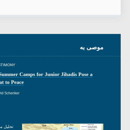
موصى به
STIMONY
 Summer Camps for Junior Jihadis Pose a
t to Peace
id Schenker
تحليل م