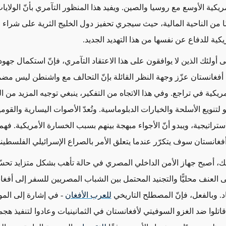
ريكية الأوسع مع روسيا والصين. ويفيد هذا المنظور التآمري بأنّ الولايا
ا من الناحية المالية، حيث سيجري تحفيز دول الخليج الثرية على شراء 
يكية للدفاع عن نفسها من هذا التهديد الجديد.
لى أولئك الذين لا يوافقون على هذا الاعتقاد التآمري، فإنّ استكمال جهو
 أفغانستان عزّز وجهة النظر القائلة بإنّ التحالف مع واشنطن ليس مضمو
أمريكية في تراجع. وفي هذا الاتجاه من التفكير، ينبغي توجيه المزيد من ا
تنويع الأسلحة والخيارات الدبلوماسية. وتُعدّ الأصوات اليسارية والقومي
ستراتيجية، ويبدو أنّ الأجواء مبهجة بينهم بسبب الخسارة الأمريكية. فهم 
غانستان سوف يتكرّر عندما يتعلق الأمر بالصراع الإسرائيلي الفلسطين
 أصبح جهاز الأمن الداخلي المصري في حالة تأهب بشكل متزايد تحسّبً
ى العنف محليًّا والتجنيد المحتمل بين الشباب المصريين للسفر إلى أفغا
د. وبالفعل، فإنّ المصطلح التاريخي
للعرب الأفغان
- في إشارة إلى المو
قاتلوا ضد الغزو السوفيتي لأفغانستان في الثمانينيات وعادوا لتنفيذ ه