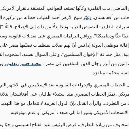
و الماضي، بدت القاهرة وكأنّها تستعد للعواقب المتعلقة بالقرار الأمريكي 
حاب من أفغانستان.
وغيّر
شيخ الأزهر أحمد الطياب خطابه من تركيزه ال
يرات التقليدية للنصوص الدينية ودعا بدلًا من ذلك إلى الإصلاح، قائلًا "إن
 دينًا حيًّا وديناميكيًا". ووافق البرلمان المصري على تعديلات قانونية 
قالة موظفي الدولة إذا تبين أنّ لهم صلات بمنظمات تصنّفها مصر على أن
ية، مثل جماعة "الإخوان المسلمين". وعلى المنوال نفسه، استجوب ال
 اثنين من أبرز رجال الدين السلفيين في مصر -
محمد حسين يعقوب
و
م
لسة محكمة متلفزة.
 الخطاب المصري والإجراءات القانونية ضد الإسلاميين في الأشهر ال
مريكي، تميّز الخطاب المصري منذ استيلاء طالبان على أفغانستان بثلاث
د من التطرف، والرأي القائل بإنّ الدول الغربية لا تتعامل مع هذا التهديد 
 الانسحاب الأمريكي يشير إما إلى ضعف أمريكي أو عدم موثوقيته.
المخاوف من زيادة التطرف، فرض الرئيس عبد الفتاح السيسي واجبًا وطن