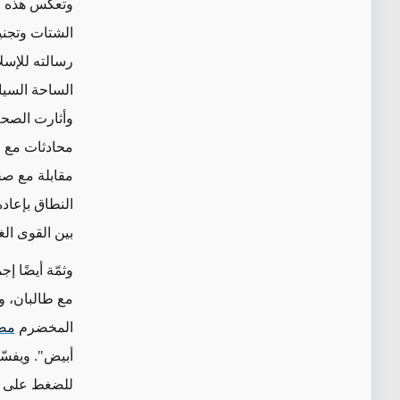
وتعكس هذه ال
الشتات وتجني
رسالته للإسل
الساحة السيا
وأثارت الصحف
محادثات مع ا
مقابلة مع صحي
النطاق بإعادة
بين القوى الغ
وثمّة أيضًا 
مع طالبان، و
المخضرم
مص
أبيض". ويفسّ
للضغط على رو