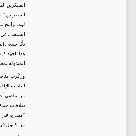
المفكرين ال
المصريين "ال
لبث برامج تل
السيسي عن اس
بأنّه يسعى إ
هذا الجهد كو
المبذولة لمع
وركّزت مناقش
الناعمة الإقل
من ماضي أفغا
بعلاقات جيدة
"
مصرية في بل
من كابول في عام 1968 في خلال 