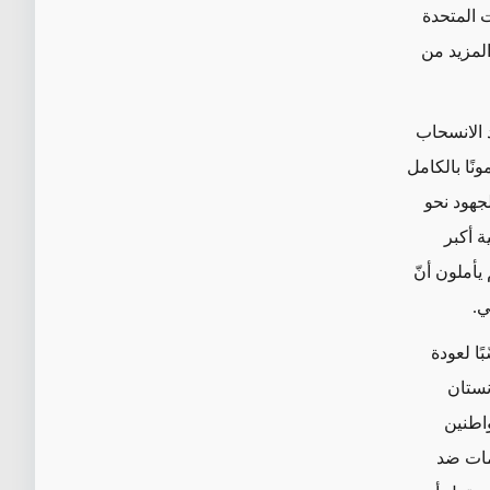
ت المتحدة
المزيد من
د الانسحاب
نًا بالكامل
لجهود نحو
ة أكبر
يأملون أنّ
ي.
ا لعودة
نستان
اطنين
جمات ضد