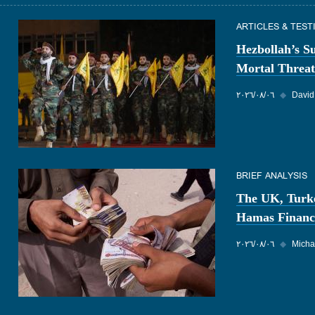
ARTICLES & TES
Hezbollah’s S
Mortal Threat
David
◆
٠٦‏/٠٨‏/٢٠٢٦
BRIEF ANALYSIS
The UK, Turk
Hamas Financ
Micha
◆
٠٦‏/٠٨‏/٢٠٢٦