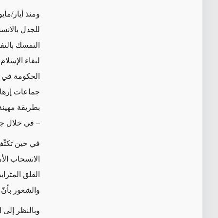
ومنذ أيار/ماي
للجدل بالانس
التمسك بالتفس
لبقاء الإسلام
الحكومة في إ
جماعات إرهاب
بطريقة مهينة
– في خلال ج
في حين تكثّف
الانسحاب الأ
القلق المتزاي
والشعور بأنّ
وبالنظر إلى 