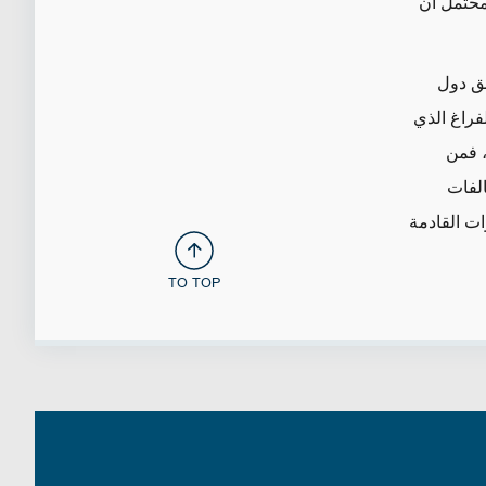
محتمل أن
لق دول
فراغ الذي
، فمن
الفات
ات القادمة
TO TOP