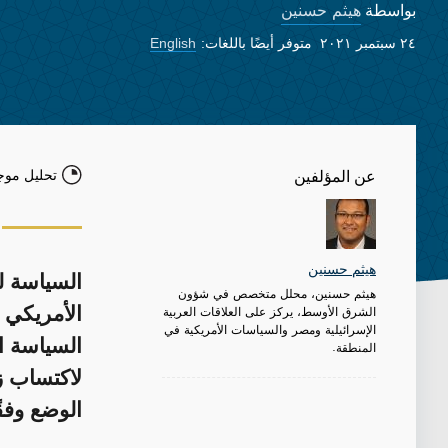
هيثم حسنين
بواسطة
٢٤ سبتمبر ٢٠٢١
متوفر أيضًا باللغات:
English
تحليل موج
عن المؤلفين
هيثم حسنين
السياسة ل
هيثم حسنين، محلل متخصص في شؤون
الشرق الأوسط، يركز على العلاقات العربية
الأمريكي 
الإسرائيلية ومصر والسياسات الأمريكية في
السياسة ا
المنطقة.
لاكتساب ز
الوضع وفقً