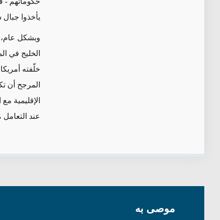
حكوماتهم - قد
يأخذوا جبال س
وبشكل عام، لا
الخليج في الم
خلّفته أمريك
المرجح أن تك
الإقليمية مع 
عند التعامل م
موصى به