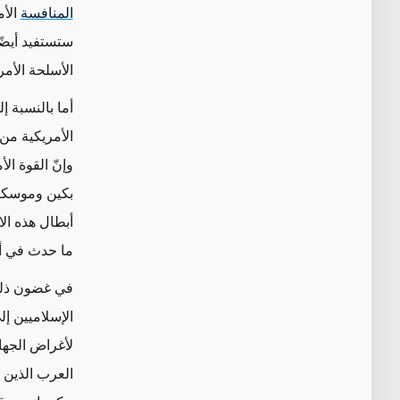
المنافسة
الأم
ستستفيد أيضً
الأسلحة الأمر
أما بالنسبة إ
الأمريكية من
وإنّ القوة ال
بكين وموسكو ل
أبطال هذه الا
ما حدث في أف
في غضون ذلك،
الإسلاميين إل
لأغراض الجها
العرب الذين 