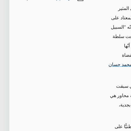
المثير
معتاد على
ّه "السبيل
وسعت سلطة
ّها
قضاة
حمد حسان
تي سبقت
ة محاور هي
بجدية،
يًّا على