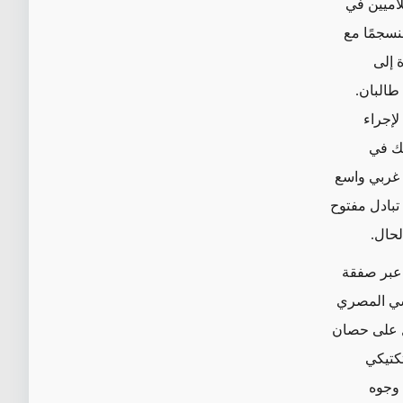
لاميين في
نسجمًا مع
 إلى
ه طالبان.
لإجراء
لك في
م غربي واسع
 تبادل مفتوح
لحال.
 عبر صفقة
اسي المصري
ل على حصان
تكتيكي
 وجوه