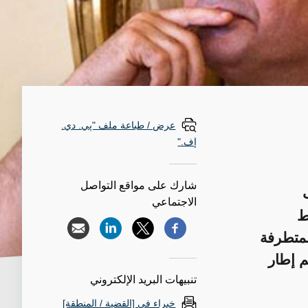
عرض / طباعة ملف "پي. دي.
إف."
شارك على مواقع التواصل
الاجتماعي
ط
لمتطرفة
م إطار
تنبيهات البريد الإلكتروني
خبراء في [القضية / المنطقة]