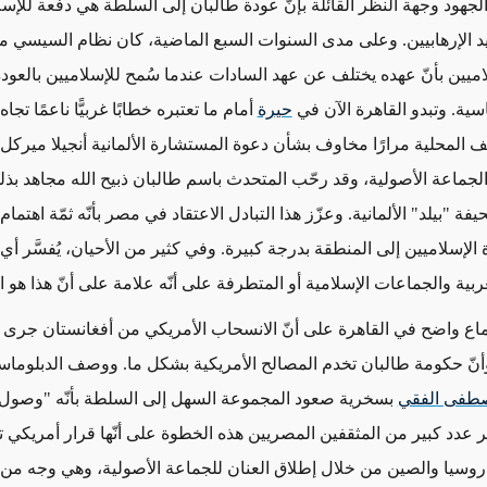
جهود وجهة النظر القائلة بإنّ عودة طالبان إلى السلطة هي دفعة للإس
د الإرهابيين. وعلى مدى السنوات السبع الماضية، كان نظام السيسي م
اميين بأنّ عهده يختلف عن عهد السادات عندما سُمح للإسلاميين بالعودة
سية. وتبدو القاهرة الآن في
حيرة
أمام ما تعتبره خطابًا غربيًّا ناعمًا تجا
 المحلية مرارًا مخاوف بشأن دعوة المستشارة الألمانية أنجيلا ميركل 
لجماعة الأصولية، وقد رحّب المتحدث باسم طالبان ذبيح الله مجاهد بذ
فة "بيلد" الألمانية. وعزّز هذا التبادل الاعتقاد في مصر بأنّه ثمّة اهتما
 الإسلاميين إلى المنطقة بدرجة كبيرة. وفي كثير من الأحيان، يُفسَّر أي
ربية والجماعات الإسلامية أو المتطرفة على أنّه علامة على أنّ هذا هو ا
إجماع واضح في القاهرة على أنّ الانسحاب الأمريكي من أفغانستان جرى
أنّ حكومة طالبان تخدم المصالح الأمريكية بشكل ما. ووصف الدبلوم
طفى الفقي
بسخرية صعود المجموعة السهل إلى السلطة بأنّه "وصو
ر عدد كبير من المثقفين المصريين هذه الخطوة على أنّها قرار أمريكي 
سيا والصين من خلال إطلاق العنان للجماعة الأصولية، وهي وجه من