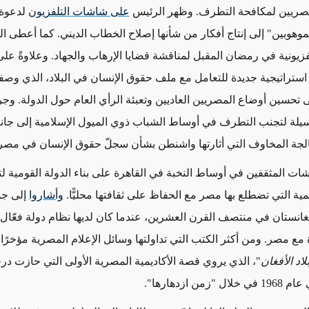
مصريين لمكافحة التطرف. وظهر الرئيس
على شاشات التلفزيون
لدعوة 
موهوبين" إلى إنتاج أفكار من شأنها إصلاح الخطاب الديني. كما أعطى ا
فزيونية في رمضان المقبل لمناقشة قضايا الإرهاب والجهاد. وعلاوةً على
تراتيجية جديدة للتعامل مع ملف حقوق الإنسان في البلاد، الذي وصف
لى تحسين أوضاع المصريين العاديين وتعبئة الرأي العام حول الدولة. و
سيلة لتجنب التطرف في أوساط الشباب ذوي الميول الإسلامية إلى جان
الجة المخاوف التي أثارتها واشنطن بشأن سجلّ حقوق الإنسان في مصر
ات المثقفين في أوساط النخبة في القاهرة على بناء الدولة القومية لت
يمية التي تضطلع بها مصر مع الحفاظ على ثقافتها محليًّا.
وأشاروا
إلى جو
نستان في منتصف القرن العشرين، عندما كان لديها نظام دولة فعّال 
 مع مصر. ومن أكثر الكتب التي تداولتها وسائل الإعلام المصرية مؤخرًا
اد الأفغان
"، الذي يروي قصة الأكاديمية المصرية الأولى التي حازت درج
"زمن ازدهارها
"
.