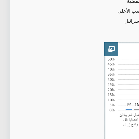
لقضية
ين النسب الأعلى
سرائيل
Open image