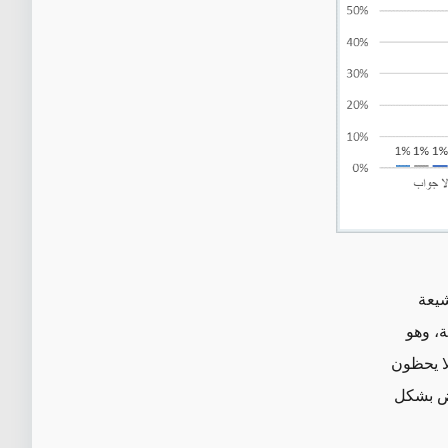
شيعة
ية، وهو
لا يحظون
رفض بشكل