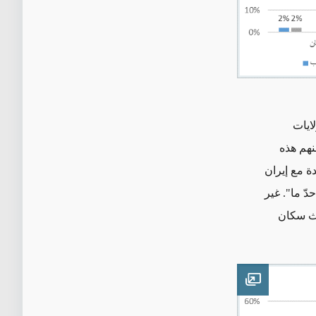
ايات
لمئة، حيث اعتبر 27 في المئة منهم هذه
مة روابط جيدة مع إيران
إلى حدّ ما". غير
ثلث سكان
Open image