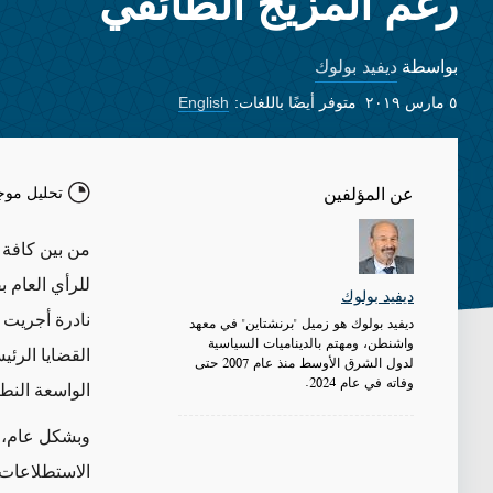
رغم المزيج الطائفي
ديفيد بولوك
بواسطة
٥ مارس ٢٠١٩
متوفر أيضًا باللغات:
English
تحليل موج
عن المؤلفين
من بين كافة ا
للرأي العام 
ديفيد بولوك
نادرة أجريت 
ديفيد بولوك هو زميل "برنشتاين" في معهد
واشنطن، ومهتم بالديناميات السياسية
القضايا الرئ
لدول الشرق الأوسط منذ عام 2007 حتى
وفاته في عام 2024.
الواسعة النط
وبشكل عام، ق
الاستطلاعات 