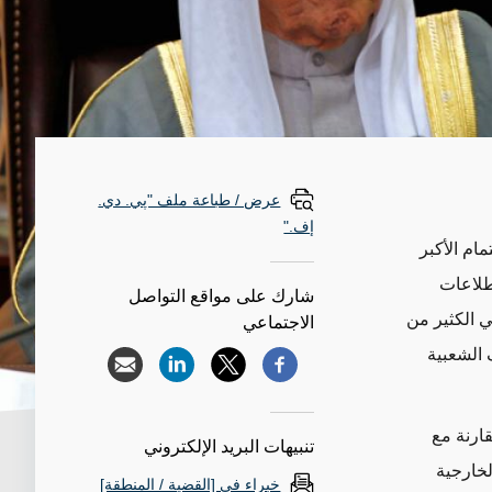
عرض / طباعة ملف "پي. دي.
إف."
مام الأكبر
طلاعات
شارك على مواقع التواصل
 الكثير من
الاجتماعي
 الشعبية
ارنة مع
تنبيهات البريد الإلكتروني
لخارجية
خبراء في [القضية / المنطقة]