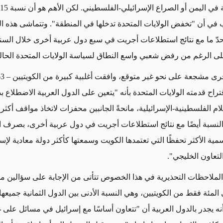
 أن "تخفض الولايات المتحدة تدخلها في المنطقة". وتتماشى هذه ال
 حدّ ما مع نتائج استطلاعات أجريت في سبع دول عربية أخرى خلال السن
لى الرغم من رفض شعبي واسع النطاق لسياسة الولايات المتحدة الحال
اح قدمته الولايات المتحدة بأنه "يتعين على الدول العربية الاضطلاع ب
م الفلسطينية-الإسرائيلية، مانحةً الجانبين محفزات لاتخاذ مواقف أكثر اع
النسبة أيضًا مع نتائج استطلاعات أجريت في دول عربية أخرى، بصرف 
ية الأكثر تحفظًا التي تعتمدها الكويت وسمعتها كأكثر دولة معادية لإسر
تعاون الخليجي".
لملاحظات التحذيرية في هذا الخصوص تتأتى من الإجابة على سؤالين مت
ة 14 في المئة فقط من الكويتيين، وهي النسبة الأدنى بين الدول الثمانية جميع
نه يجدر بالدول العربية أن "تتعاون أساسًا مع إسرائيل في مسائل على 