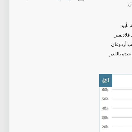
ن
خطى نسبة تأييد
روسي فلاديمير
ب أردوغان
 جيدة بالقدر
Open image