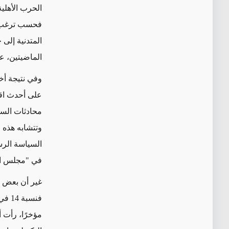
فحسب ترغب في
المتدنية إلى
الماضيتين، ع
على أحدث اقتر
محادثات السلا
وتتشابه هذه 
السياسة الرسم
في "مجلس ال
غير أن بعض ا
فنسب
مؤخرًا، رأت أ