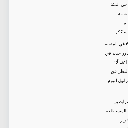
الحرب الأهلية في اليمن أو الصراع الإسرائيلي-الفلسطيني. لكن الأهم هو أن نسبة 15 في المئة
نسبة
تين
ية ككل.
وفي نتيجة أخرى مشجعة على نحو غير متوقع، وافقت أغلبية كبيرة من الكويتيين – 63 في المئة –
دور جديد في
تدالًا".
النظر عن
ائيل اليوم
رابطين.
ها المستطلعة
غرار