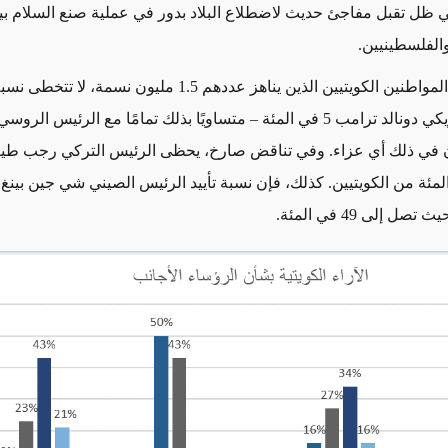
ي ظل تقبل مفاجئ حديث لاضطلاع البلاد بدور في عملية صنع السلام بي
والفلسطينيين.
وفي أوساط المواطنين الكويتيين الذين يناهز عددهم 1.5 مليون نسمة، لا تت
الرئيس الأمريكي دونالد ترامب 5 في المئة – متساويًا بذلك تمامًا مع الرئيس ال
ان في ذلك أي عزاء. وفي تناقض صارخ، يحظى الرئيس التركي رجب طي
 64 في المئة من الكويتيين. كذلك، فإن نسبة تأييد الرئيس الصيني شي جين بينغ
صل إلى 49 في المئة.