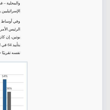
والمحلية – ف
الإسرائيليين 
بوتين، إن ك
بتأييد
نفسه تقريبًا حيث ت