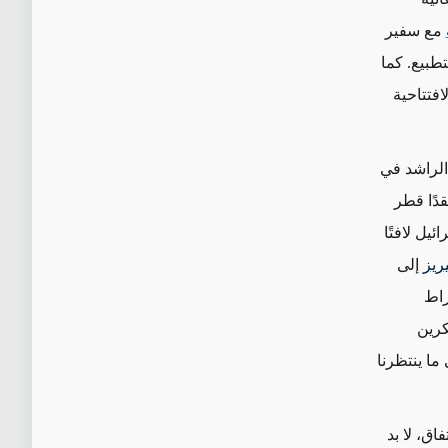
مع سفير
طبيع. كما
فتتاحية
لراشد في
قدًا قطر
يل لافتًا
ريز
إلى
نخراط
كرين
ما ينتظرنا
اق، لا بد