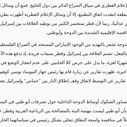
إعلام القطري في سياق الصراع الدائر بين دول الخليج. فمع أن وسائل إ
طقة انتقدت اتفاق التطبيع، إلا أن وسائل الإعلام القطرية أظهرت بطري
 عدائيةً، ربما لأن قطر ستخسر الكثير من توطيد العلاقات بين إسرائيل 
نافسة الإقليمية الشديدة بين الدوحة وأبوظبي.
لدوحة تشعر بالتهديد من الوجود الإماراتي المستجد في الصراع الفلسطي
شهريًا لغزة، ما يدل على حرص كلا الجانبين على عدم انفجار الوضع في 
لأخيرة، ظهرت تقارير عن زيارة قام بها رئيس جهاز الموساد يوسي كوهين
ها تقارير عن التوسط لاتفاق وقف إطلاق النار بين "حماس" وإسرائيل بعد
تساور الشكوك أوساط الدوحة الداخلية حول تصرفات أبو ظبي في المنط
أن أبو ظبي ليست مهتمة البتة بالمصالحة بين الرباعية العربية وقطر. 
ً في منافسة واسعة النطاق تتجلى بشكل رئيسي في سياساتهما الخار