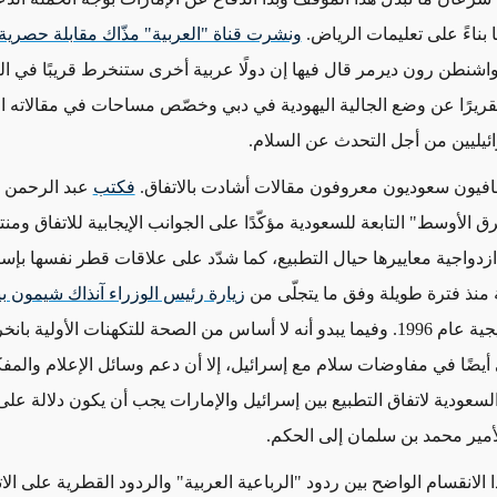
 بناءً على تعليمات الرياض.
ونشرت قناة "العربية" مذّاك مقابلة حصرية
اشنطن رون ديرمر قال فيها إن دولًا عربية أخرى ستنخرط قريبًا في الت
قريرًا عن وضع الجالية اليهودية في دبي وخصّص مساحات في مقالاته الا
ائيليين من أجل التحدث عن السلام
.
فيون سعوديون معروفون مقالات أشادت بالاتفاق.
فكتب
عبد الرحمن ا
الأوسط" التابعة للسعودية مؤكّدًا على الجوانب الإيجابية للاتفاق ومنت
دواجية معاييرها حيال التطبيع، كما شدّد على علاقات قطر نفسها بإسرائ
ة منذ فترة طويلة وفق ما يتجلّى من
زيارة رئيس الوزراء آنذاك شيمون بي
المملكة الخليجية عام 1996. وفيما يبدو أنه لا أساس من الصحة للتكهنات الأولية با
أيضًا في مفاوضات سلام مع إسرائيل، إلا أن دعم وسائل الإعلام والمف
لسعودية لاتفاق التطبيع بين إسرائيل والإمارات يجب أن يكون دلالة على 
مير محمد بن سلمان إلى الحكم.
ا الانقسام الواضح بين ردود "الرباعية العربية" والردود القطرية على الاتف