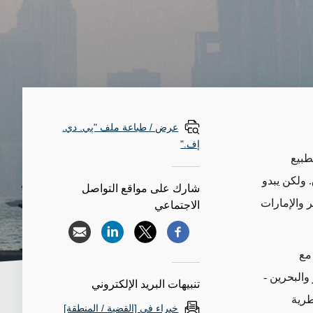
عرض / طباعة ملف "پي. دي.
إف."
تطبيع
ق. ولكن يبدو
شارك على مواقع التواصل
 والإمارات
الاجتماعي
 مع
والبحرين -
تنبيهات البريد الإلكتروني
طرية
خبراء في [القضية / المنطقة]