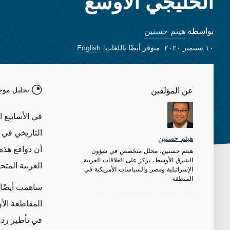
الخليجي الأوسع
هيثم حسنين
بواسطة
١٠ سبتمبر ٢٠٢٠
متوفر أيضًا باللغات:
English
تحليل موج
عن المؤلفين
في الأسابيع ا
هيثم حسنين
أن دوافع هذه
هيثم حسنين، محلل متخصص في شؤون
الشرق الأوسط، يركز على العلاقات العربية
العربية المتح
الإسرائيلية ومصر والسياسات الأمريكية في
المنطقة.
ساهمت أيضًا ا
المقاطعة الأ
في تأطير ردود