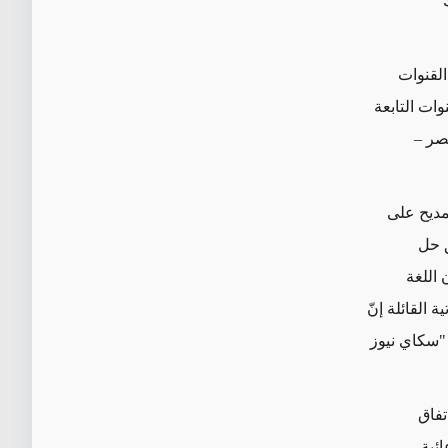
القنوات
وات التابعة
مصر –
لمديح على
ق حل
 اللغة
ة القائلة إنّ
"سكاي نيوز
تفاق
ائية