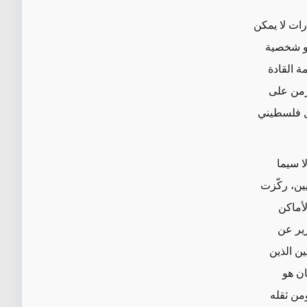
رات لا يمكن
و شخصية
ة القادة
لزمن على
ول فلسطيني
ا سيما
ين، ركّزت
أماكن
رير عن
ن الذين
ان هو
ومن ثقله