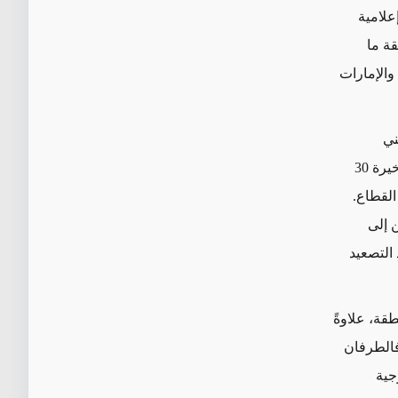
علامية
قة ما
والإمارات
ني
الإسرائيلي. وبالفعل، تتسم العلاقة بين إسرائيل وقطر بسمات فريدة، إذ تدفع هذه الأخيرة 30
القطاع.
 إلى
 التصعيد
قة، علاوةً
فالطرفان
جية