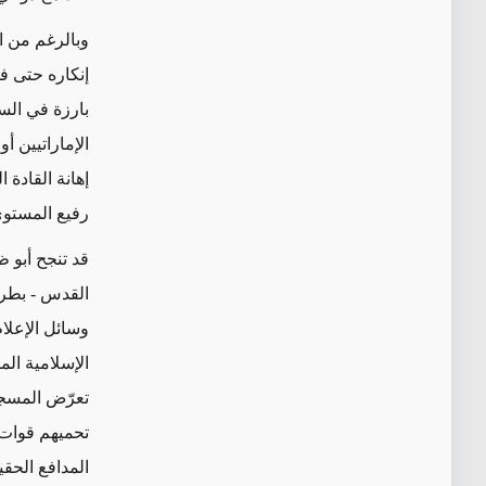
وبالرغم من ا
إنكاره حتى ف
بارزة في الس
الإماراتيين 
إهانة القادة
رفيع المستوى
قد تنجح أبو 
القدس - بطري
وسائل الإعلا
الإسلامية ال
تعرّض المسجد
تحميهم قوات 
المدافع الحقي