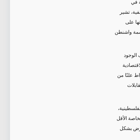
 في
فية، تشير
تها على
اصمة واشنطن
 الوجود
اقتصادية
ط علنًا من
قابلات
فلسطينية،
لخاصة الأقل
عارض بشكل