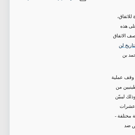
للاتفاق،
لى هذه
صف الاتفاق
تاريخ لن
مد بن
ي وقف عملية
طينيين من
لك ليبيّن
ة عشرات
 مختلفة -
اص ضد