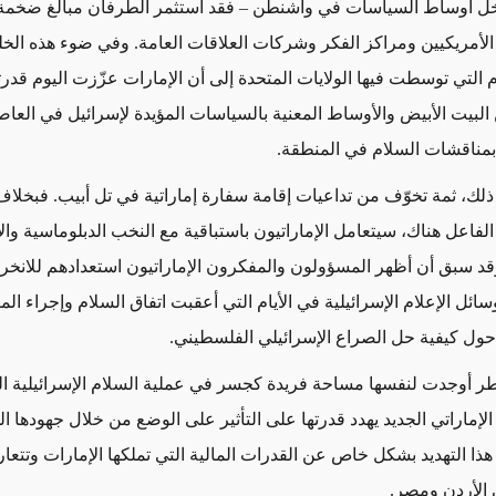
داخل أوساط السياسات في واشنطن – فقد استثمر الطرفان مبالغ ضخمة
لأمريكيين ومراكز الفكر وشركات العلاقات العامة. وفي ضوء هذه الخل
م التي توسطت فيها الولايات المتحدة إلى أن الإمارات عزّزت اليوم قدر
 البيت الأبيض والأوساط المعنية بالسياسات المؤيدة لإسرائيل في الع
بمناقشات السلام في المنطقة.
 ذلك، ثمة تخوّف من تداعيات إقامة سفارة إماراتية في تل أبيب. فبخلاف
لفاعل هناك، سيتعامل الإماراتيون باستباقية مع النخب الدبلوماسية وال
 وقد سبق أن أظهر المسؤولون والمفكرون الإماراتيون استعدادهم للانخرا
ائل الإعلام الإسرائيلية في الأيام التي أعقبت اتفاق السلام وإجراء الم
ء حول كيفية حل الصراع الإسرائيلي الفلسطيني.
طر أوجدت لنفسها مساحة فريدة كجسر في عملية السلام الإسرائيلية ال
إماراتي الجديد يهدد قدرتها على التأثير على الوضع من خلال جهودها ا
ى هذا التهديد بشكل خاص عن القدرات المالية التي تملكها الإمارات وتت
ي الأردن ومصر.