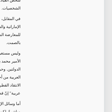
شخص القيادات
الشخصيات.
في المقابل، 
الإماراتية وا
للمعارضة الشي
بالصمت.
وليس مستغربًا
الأمير محمد 
الدولتين. وح
العربية من أجل
الانتقاد القط
عربية" إنّ ق
أما وسائل ال
مباشرةً. لكن 