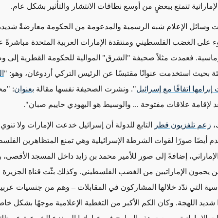
إماراتية تتمتع ببعضٍ من أوسع نطاقات الانتشار والتأثير بشكل عام.
 وسائل الإعلام شبه الرسمية والمدعومة من الحكومة معارضةً شديدة 
 على الغضب الفلسطيني ومنتقدة الإمارات العربية المتحدة مباشرةً ع
وماسية. فعمدت مثلاً صحيفة "الشرق" الموالية للحكومة القطرية إلى و
ة بحيث استخدمت عنوانًا مقتبسًا عن الرئيس التركي أردوغان، وهو: "
ال
إبرامها اتفاقًا مع إسرائيل
". ونشرت الصحيفة نفسها مقالة
بعنوان
: "مح
لإقامة علاقات مفتوحة ... والوسيط هو اليهودي حاييم صبان".
،
زعم تلفزيون قطر
التابع للدولة أن إسرائيل خدعت الإمارات ولا تنو
م أيضًا صورًا لقوات الشرطة الإسرائيلية وهي تمنع المتظاهرين الفلس
لإماراتي، إضافةً إلى صور للأمير محمد بن زايد داخل المسجد الأقصى، وذ
يين يحمون الإماراتيين من الغضب الفلسطيني. وكذلك بثّت قناة الجزير
اسية التي ندّد خلالها المشاركون في المقابلات – وهم من جنسيات عربية
دًا شديد اللهجة. وكان الكم الأكبر من التغطية الإعلامية موجهًا بشكل خ