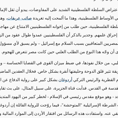
عتراض السلطة الفلسطينية الشديد على المفاوضات، يبدو أن ثقل الإما
ي الأوساط الفلسطينية، وهذا ما ألمحت إليه تغريدة
صائب عريقات
، وه
لطة الفلسطينية، حين طلب من إخوانه الفلسطينيين الامتناع عن مهاجم
أو إحراق علمهم. وجدير بالذكر أن الفلسطينيين عمدوا طوال عقود من ا
 المصريين المتعاقبين بسبب السلام مع إسرائيل – ولم يسبق لأي مسؤ
 أن وجّه هذا النوع من الطلب العلني حين كانت مصر تتعرض للهجوم.
ظبي، من خلال نفوذها، في ضبط ميزان القوى في القضايا الحساسة – ول
قة تثير قلق الدوحة وحليفتها أنقرة بشكل خاص. فخلال العقدين الماضي
م القطرية والرئيس التركي
أردوغان
بشكل كبير على رواية الدفاع عن ال
مقدسة في القدس. فدأبت قناة الجزيرة، على سبيل المثال، على بث تقا
 - وهو موقع مقدس رئيسي في الإسلام - لخطر كبير من اليهود المتديني
الشرطة الإسرائيلية "المتوحشة"، فيما روّجت للرواية القائلة إن أردوغ
قي عنه. واستفادت هذه الرسائل من افتقار الأردن إلى الموارد المالية 