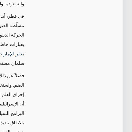
والسعودية وال
في قطر، أبدت
مسلّطة الضوء
الحركة الدبل
بعبارات خاطئ
يغفر للإمارات 
سلمان مستعد 
فضلاً عن ذلك
الضم. واستخد
إحراق العلم ا
أن الإسرائيل
البرامج السي
بالاتفاق تندي