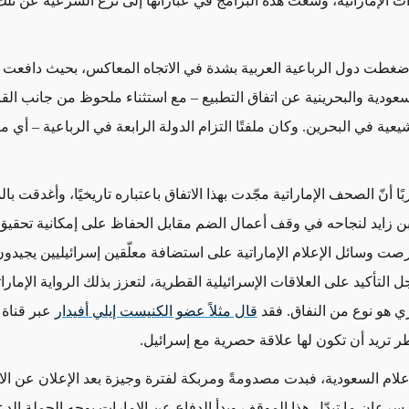
 الإماراتية، وسعت هذه البرامج في عباراتها إلى نزع الشرعية عن تلك
ضغطت دول الرباعية العربية بشدة في الاتجاه المعاكس، بحيث دافعت 
لسعودية والبحرينية عن اتفاق التطبيع – مع استثناء ملحوظ من جانب القن
عية في البحرين. وكان ملفتًا التزام الدولة الرابعة في الرباعية – أي 
 أنّ الصحف الإماراتية مجّدت بهذا الاتفاق باعتباره تاريخيًا، وأغدقت با
بن زايد لنجاحه في وقف أعمال الضم مقابل الحفاظ على إمكانية تحقي
رصت وسائل الإعلام الإماراتية على استضافة معلّقين إسرائيليين يجيدون
 التأكيد على العلاقات الإسرائيلية القطرية، لتعزز بذلك الرواية الإماراتي
ري هو نوع من النفاق. فقد
قال مثلاً عضو الكنيست إيلي أفيدار
عبر قناة 
طر تريد أن تكون لها علاقة حصرية مع إسرائيل.
إعلام السعودية، فبدت مصدومةً ومربكة لفترة وجيزة بعد الإعلان عن الا
سرعان ما تبدّل هذا الموقف وبدأ الدفاع عن الإمارات بوجه الحملة الدع