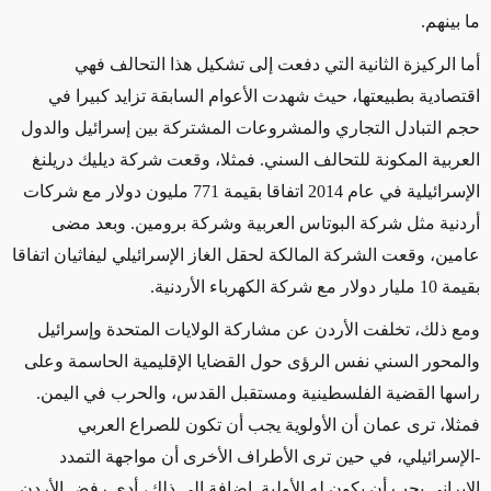
ما بينهم.
أما الركيزة الثانية التي دفعت إلى تشكيل هذا التحالف فهي
اقتصادية بطبيعتها، حيث شهدت الأعوام السابقة تزايد كبيرا في
حجم التبادل التجاري والمشروعات المشتركة بين إسرائيل والدول
العربية المكونة للتحالف السني. فمثلا، وقعت شركة ديليك دريلنغ
الإسرائيلية في عام 2014 اتفاقا بقيمة 771 مليون دولار مع شركات
أردنية مثل شركة البوتاس العربية وشركة برومين. وبعد مضى
عامين، وقعت الشركة المالكة لحقل الغاز الإسرائيلي ليفاثيان اتفاقا
بقيمة 10 مليار دولار مع شركة الكهرباء الأردنية.
ومع ذلك، تخلفت الأردن عن مشاركة الولايات المتحدة وإسرائيل
والمحور السني نفس الرؤى حول القضايا الإقليمية الحاسمة وعلى
راسها القضية الفلسطينية ومستقبل القدس، والحرب في اليمن.
فمثلا، ترى عمان أن الأولوية يجب أن تكون للصراع العربي
-الإسرائيلي، في حين ترى الأطراف الأخرى أن مواجهة التمدد
الإيراني يجب أن يكون له الأولية. إضافة إلى ذلك، أدى رفض الأردن