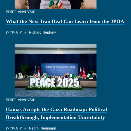
BRIEF ANALYSIS
What the Next Iran Deal Can Learn from the JPOA
Richard Nephew
◆
٠٧‏/٠٨‏/٢٠٢٦
BRIEF ANALYSIS
Hamas Accepts the Gaza Roadmap: Political
Breakthrough, Implementation Uncertainty
Neomi Neumann
◆
٠٧‏/٠٨‏/٢٠٢٦