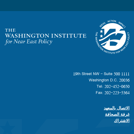
Homepage
1111 19th Street NW - Suite 500
Washington D.C. 20036
Tel: 202-452-0650
Fax: 202-223-5364
الاتصال بالمعهد
Footer contact links
غرفة الصحافة
الاشتراك