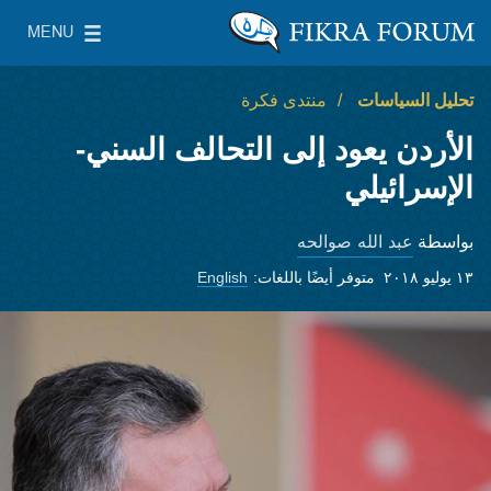
Skip to main content
MENU
معهد واشنطن لسياسات الشرق الأدنى
le Main Menu
تحليل السياسات
منتدى فكرة
الأردن يعود إلى التحالف السني-
الإسرائيلي
عبد الله صوالحه
بواسطة
١٣ يوليو ٢٠١٨
متوفر أيضًا باللغات:
English