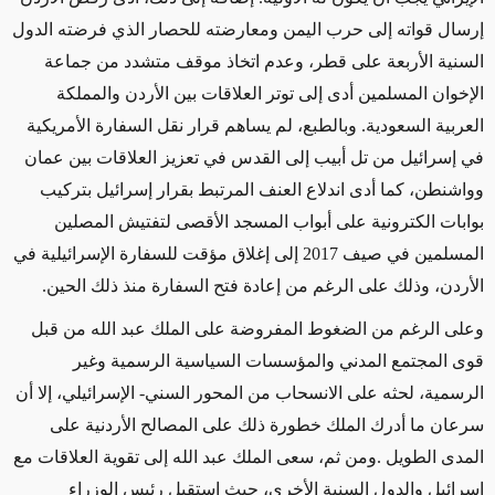
إرسال قواته إلى حرب اليمن ومعارضته للحصار الذي فرضته الدول
السنية الأربعة على قطر، وعدم اتخاذ موقف متشدد من جماعة
الإخوان المسلمين أدى إلى توتر العلاقات بين الأردن والمملكة
العربية السعودية. وبالطبع، لم يساهم قرار نقل السفارة الأمريكية
في إسرائيل من تل أبيب إلى القدس في تعزيز العلاقات بين عمان
وواشنطن، كما أدى اندلاع العنف المرتبط بقرار إسرائيل بتركيب
بوابات الكترونية على أبواب المسجد الأقصى لتفتيش المصلين
المسلمين في صيف 2017 إلى إغلاق مؤقت للسفارة الإسرائيلية في
الأردن، وذلك على الرغم من إعادة فتح السفارة منذ ذلك الحين.
وعلى الرغم من الضغوط المفروضة على الملك عبد الله من قبل
قوى المجتمع المدني والمؤسسات السياسية الرسمية وغير
الرسمية، لحثه على الانسحاب من المحور السني- الإسرائيلي، إلا أن
سرعان ما أدرك الملك خطورة ذلك على المصالح الأردنية على
المدى الطويل .ومن ثم، سعى الملك عبد الله إلى تقوية العلاقات مع
إسرائيل والدول السنية الأخرى، حيث استقبل رئيس الوزراء