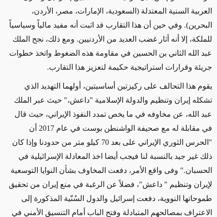
العربية السنية المعتدلة (السعودية، الإمارات، مصر، الأردن،
البحرين). وفي حين أن هذا التقارب قد اثبت أنه مفيد مالياً وسياسياً
للملكة، إلا أنه أثار غضب العديد من الأردنيين. ومع ذلك، نجح الملك
عبد الله الثاني بن الحسين في مقاومة هذه الضغوط واتخذ خطوات
جريئة وقرارات استراتيجية حكيمة لتعزيز هذا التقارب.
يقوم هذا التحالف على ركيزتين أساسيتين، أولهما التهديد الذي
تشكله إيران وتنظيم والدولة الإسلامية "داعش،" حيث عبر الملك
عبد الله، عن مخاوفه في ما يخص تمدد النفوذ الإيراني، حيث قال
في مقابلة له مع صحيفة الواشنطن بوست في عام 2017 أن
"الحرس الثوري الإيراني على بعد 70 كيلو متر من حدودنا وإذا كان
ذلك غير جيد بالنسبة لنا فيجب أيضا اخذ المعادلة الإسرائيلية في
الحسبان." وفى واقع الأمر، دفعت المخاوف بشأن النوايا التوسعية
لإيران وتنظيم " داعش"، فضلاً عن الرغبة في منع إيران من تحقيق
طموحاتها النووية، دفعت إسرائيل والدول السُنّية المذكورة إلى
الاعتراف بمصالحهم المتبادلة وفتح الباب أمام التنسيق الأمني في