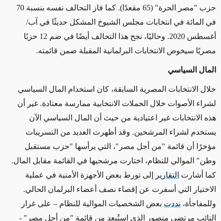
حزب "مصر الحرة" (65 مقعدًا). كما فاز التحالف نفسه بنسبة 70
في المائة في انتخابات مجلس الشيوخ المشكل حديثًا في آب/
أغسطس 2020. وحاليًا، نجح هذا التحالف أيضًا في ضم 12 حزبًا
مصريًا سيخوض الانتخابات البرلمانية المقبلة ضمن قائمته
.
المال السياسي
خلال الانتخابات المصرية السابقة، كان استخدام المال السياسي
لشراء الأصوات خلال الحملات الانتخابية ممارسة معتادة. غير أن
هذه الانتخابات غير اعتيادية من حيث أن المال السياسي الآن
يستخدم لشراء المرشحين. وقد أظهرت العديد من التسريبات
مؤخرًا أن قائمة "من أجل مصر"، التي يرأسها "حزب مستقبل
وطن" الموالي للنظام، اختارت مرشحيها في القائمة مقابل المال.
كما أشارت
التقارير
إلى تورط بعض الأجهزة الأمنية في عملية
الاختيار التي أسفرت عن إقصاء نصف أعضاء البرلمان الحالي.
وللمفاجأة
،
نددت
بعض الشخصيات الموالية للنظام – على غرار
النائب مرتضى منصور الذي استُبعد من قائمة "من أجل مصر" -