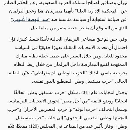
تيران وصنافير لصالح المملكة العربية السعودية، رغم الحكم الصادر
عن "المحكمة الإدارية العليا" بأنهما مصريتان. هذا وعجز البرلمان
عن صياغة استجابة أو سياسة مناسبة ضد
"سد النهضة الأثيوبي"
الذي من المتوقع أن يقلص حصة مصر من مياه النيل.
وفي حين لم تلقَ مساعي البرلمان الحالية تأييدًا شعبيًا كبيرًا، فإن
احتمال أن تحدث الانتخابات المقبلة تغييرًا حقيقيًا في السياسة
محدود للغاية. ومن خلال السير على خطى خطة نظام مبارك
الممنهجة لقمع المعارضة داخل البرلمان من خلال ربط النظام
بحزب سياسي، آنذاك "الحزب الوطني الديمقراطي‎"، عيّن النظام
الحالي "حزب مستقبل وطن" ليضطلع بالدور نفسه.
وخلال انتخابات عام 2015، شكل "حزب مستقبل وطن" تحالفًا
انتخابيًا ووضع قائمة "من أجل مصر" لخوض الانتخابات البرلمانية.
وشمل التحالف "حزب الوفد" و"حزب المصريين الأحرار" و"حزب
التجمع الوطني التقدمي الوحدوي" إلى جانب "حزب مستقبل
وطن". وفاز بأكبر عدد من المقاعد في المجلس (120) مقعدًا، تلاه