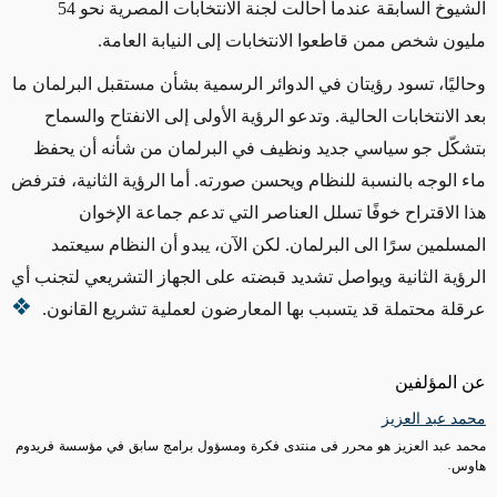
الشيوخ السابقة عندما أحالت لجنة الانتخابات المصرية نحو 54
مليون شخص ممن قاطعوا الانتخابات إلى النيابة العامة.
وحاليًا، تسود رؤيتان في الدوائر الرسمية بشأن مستقبل البرلمان ما
بعد الانتخابات الحالية. وتدعو الرؤية الأولى إلى الانفتاح والسماح
بتشكّل جو سياسي جديد ونظيف في البرلمان من شأنه أن يحفظ
ماء الوجه بالنسبة للنظام ويحسن صورته. أما الرؤية الثانية، فترفض
هذا الاقتراح خوفًا تسلل العناصر التي تدعم جماعة الإخوان
المسلمين سرًا الى البرلمان. لكن الآن، يبدو أن النظام سيعتمد
الرؤية الثانية ويواصل تشديد قبضته على الجهاز التشريعي لتجنب أي
عرقلة محتملة قد يتسبب بها المعارضون لعملية تشريع القانون.
عن المؤلفين
محمد عبد العزيز
محمد عبد العزيز هو محرر فى منتدى فكرة ومسؤول برامج سابق في مؤسسة فريدوم
هاوس.