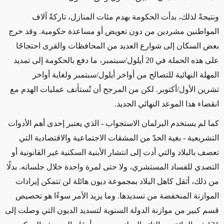
ونتيجةً لذلك، بدأت الحكومة بهدم مئات المنازل، تاركةً آلاف
المواطنين مشردين من دون تعويض أو مساعدة حكومية. وقد خرج
بعض السكان إلى شوارع العديد من المحافظات والقرى احتجاجًا
على هذه الحملة في 20 أيلول/سبتمبر، ما دفع بالحكومة إلى تمديد
المهلة النهائية للتصالح من أواخر أيلول/سبتمبر ولغاية أواخر
تشرين الأول/أكتوبر. لكن من المرجح أن تُستأنف عمليات الهدم مع
انقضاء هذا الموعد النهائي الجديد.
كما لم يستخدم البرلمان الاستجواب - الذي يعتبر إحدى أهم الأدوات
التشريعية - بغية الحدّ من المشقات الاجتماعية والاقتصادية التي
تعصف بالبلاد والتي أدت إلى انتشار الأبنية السكنية غير القانونية أو
التصدي للفساد المستشري، ولا حتى لمرة واحدة خلال جلساته. بدلًا
من ذلك، أثقل كاهل البلاد بمجموعة ديون هائلة لن تتمكن إيرادات
الموازنة المنخفضة من تسديدها. وما يزيد الأمر سوءًا هو تخصيص
قسم كبير من موازنة الدولة السنوية لتسديد الديون التي وصلت إلى