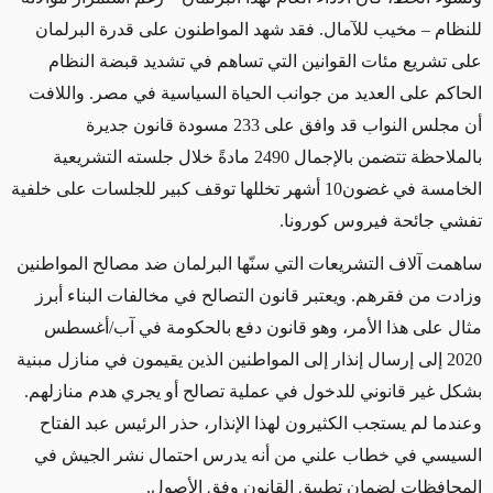
للنظام – مخيب للآمال. فقد شهد المواطنون على قدرة البرلمان
على تشريع مئات القوانين التي تساهم في تشديد قبضة النظام
الحاكم على العديد من جوانب الحياة السياسية في مصر. واللافت
أن مجلس النواب قد وافق على 233 مسودة قانون جديرة
بالملاحظة تتضمن بالإجمال 2490 مادةً خلال جلسته التشريعية
الخامسة في غضون10 أشهر تخللها توقف كبير للجلسات على خلفية
تفشي جائحة فيروس كورونا.
ساهمت آلاف التشريعات التي سنّها البرلمان ضد مصالح المواطنين
وزادت من فقرهم. ويعتبر قانون التصالح في مخالفات البناء أبرز
مثال على هذا الأمر، وهو قانون دفع بالحكومة في آب/أغسطس
2020 إلى إرسال إنذار إلى المواطنين الذين يقيمون في منازل مبنية
بشكل غير قانوني للدخول في عملية تصالح أو يجري هدم منازلهم.
وعندما لم يستجب الكثيرون لهذا الإنذار، حذر الرئيس عبد الفتاح
السيسي في خطاب علني من أنه يدرس احتمال نشر الجيش في
المحافظات لضمان تطبيق القانون وفق الأصول.