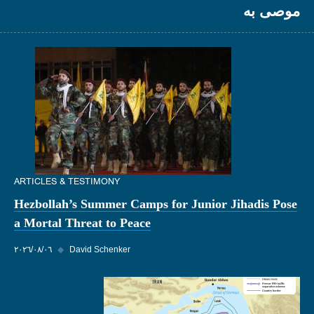
موصى به
ARTICLES & TESTIMONY
Hezbollah’s Summer Camps for Junior Jihadis Pose
a Mortal Threat to Peace
David Schenker
◆
٠٦‏/٠٨‏/٢٠٢٦