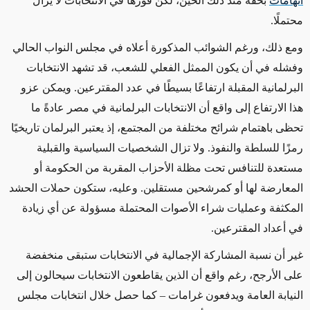
اتهامات
بحقه منذ ذلك الحين، لكن فوزها في الانتخابات لا يزال
محتملًا.
ومع ذلك، ورغم الشوائب المذكورة أعلاه في مجلس النواب الحالي
وفشله في أن يكون الممثل الفعلي للشعب، قد تشهد الانتخابات
البرلمانية المقبلة ارتفاعًا بسيطًا في عدد المقترعين. ويمكن عزو
هذا الارتفاع إلى واقع أن الانتخابات البرلمانية في مصر عادةً ما
تحظى باهتمام شرائح مختلفة من المجتمع، إذ يعتبر البرلمان تاريخيًا
رمزًا للسلطة والنفوذ. ولا تزال الشخصيات السياسية والقبلية
مستعدة للتنافس تحت مظلة الأحزاب المقربة من الحكومة أو
المعارضة لها أو كمرشحين مستقلين. وعليه، ستكون حملات الحشد
المكثفة وعمليات شراء الأصوات المحتملة مسؤولة عن أي زيادة
في أعداد المقترعين.
غير أن نسبة المشاركة الإجمالية في الانتخابات ستبقى منخفضة
على الأرجح، رغم واقع أن الذين يقاطعون الانتخابات سيحالون إلى
النيابة العامة ويدفعون غرامات – كما حصل خلال انتخابات مجلس