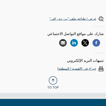
عرض / طباعة ملف "پي. دي. إف."
شارك على مواقع التواصل الاجتماعي
تنبيهات البريد الإلكتروني
خبراء في [القضية / المنطقة]
TO TOP