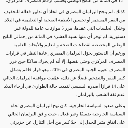
121 في المائة من الناتج الوطني بحسب أرقام المصرف المركزي.
كذلك، لم ينجح البرلمان المصري في اتخاذ أي تدابير فعالة للتخفيف
من الفقر المستمر أو تحسين الأنظمة الصحية أو التعليمية في البلاد.
وخلال الجلسات التي عقدها، مرر 5 موازنات عامة للدولة غير
دستورية، لم توفر أي منها نسبة العشرة في المائة من إجمالي الناتج
الوطني المخصصة لقطاعات الصحة والتعليم والأبحاث العلمية.
ورغم أن الدستور يخوّل البرلمان المصري إعادة النظر في قرارات
المصرف المركزي وحتى نقضها، إلا أنه لم يحرك ساكنًا حين قرر
المصرف تعويم الجنيه المصري في 2016، وهو قرار فاقم بشكل
كبير الفقر والتضخم. فضلًا عن ذلك، عمّقت موافقة البرلمان الحالي
على 14 قرارًا أصدره السيسي لتمديد حالة الطوارئ في أرجاء البلاد
عدم ثقة الشعب بالبرلمان.
وعلى صعيد السياسة الخارجية، كان نهج البرلمان المصري تجاه
السياسة الخارجية ضعيفًا وغير فعال، حيث وافق البرلمان الحالي
على اتفاق مثير للجدل إلى حدّ كبير من أجل التنازل عن جزيرتي