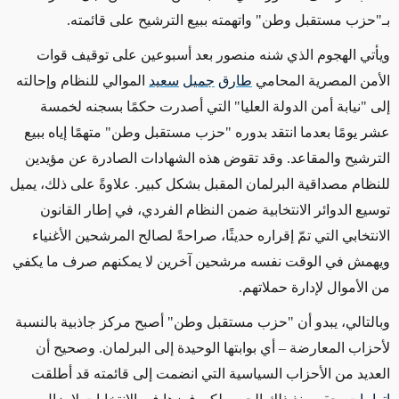
بـ"حزب مستقبل وطن" واتهمته ببيع الترشيح على قائمته.
ويأتي الهجوم الذي شنه منصور بعد أسبوعين على توقيف قوات
الأمن المصرية المحامي
طارق
جميل
سعيد
الموالي للنظام وإحالته
إلى "نيابة أمن الدولة العليا" التي أصدرت حكمًا بسجنه لخمسة
عشر يومًا بعدما انتقد بدوره "حزب مستقبل وطن" متهمًا إياه ببيع
الترشيح والمقاعد. وقد تقوض هذه الشهادات الصادرة عن مؤيدين
للنظام مصداقية البرلمان المقبل بشكل كبير. علاوةً على ذلك، يميل
توسيع الدوائر الانتخابية ضمن النظام الفردي، في إطار القانون
الانتخابي التي تمّ إقراره حديثًا، صراحةً لصالح المرشحين الأغنياء
ويهمش في الوقت نفسه مرشحين آخرين لا يمكنهم صرف ما يكفي
من الأموال لإدارة حملاتهم.
وبالتالي، يبدو أن "حزب مستقبل وطن" أصبح مركز جاذبية بالنسبة
لأحزاب المعارضة – أي بوابتها الوحيدة إلى البرلمان. وصحيح أن
العديد من الأحزاب السياسية التي انضمت إلى قائمته قد أطلقت