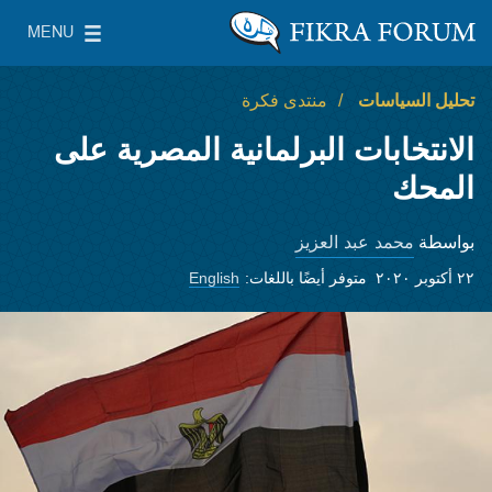
Skip to main content
MENU
معهد واشنطن لسياسات الشرق الأدنى
le Main Menu
تحليل السياسات
منتدى فكرة
الانتخابات البرلمانية المصرية على
المحك
محمد عبد العزيز
بواسطة
٢٢ أكتوبر ٢٠٢٠
متوفر أيضًا باللغات:
English