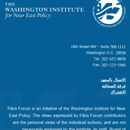
Homepage
1111 19th Street NW - Suite 500
Washington D.C. 20036
Tel: 202-452-0650
Fax: 202-223-5364
الاتصال بالمعهد
Footer contact links
غرفة الصحافة
الاشتراك
Fikra Forum is an initiative of the Washington Institute for Near
East Policy. The views expressed by Fikra Forum contributors
are the personal views of the individual authors, and are not
necessarily endorsed by the Institute, its staff, Board of