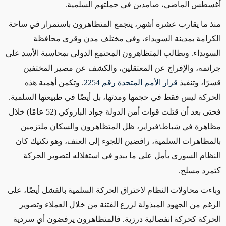
أغسطس الماضي، صامدين في حملتهم السلمية.
منذ ما يقارب عشرة أشهر، يتجمع المتظاهرون باستمرار في ساحة
الكرامة بمدينة السويداء، وفي مختلف مدن وقرى محافظة
السويداء. ويطالب المتظاهرون المجتمع الدولي بمحاسبة الأسد على
جرائمه، والإفراج عن المعتقلين، والكشف عن مصير المختفين
قسرًا، وتنفيذ
قرار الأمم المتحدة رقم 2254
. وتكمن أهمية هذه
الحركة ليس فقط في حجمها ومدتها، بل أيضًا في طبيعتها السلمية.
فحتى بعد أن قتلت قوات أمن الدولة جواد الباروكي (52 عامًا) خلال
مظاهرة في شباط\فبراير، ظل المتظاهرون والسكان ملتزمين
بالمظاهرات السلمية، رافضين اللجوء إلى العنف، وهو تكتيك كان
النظام السوري يأمل على ما يبدو في استغلاله لتصوير الحركة
كتمرد مسلح.
وباءت محاولات النظام لاختراق الحركة السلمية بالفشل أيضًا، على
الرغم من الجهود المبذولة لزرع الفتنة من خلال العملاء وتصوير
الحركة كحركة انفصالية درزية. فالمتظاهرون يرفضون أي سردية