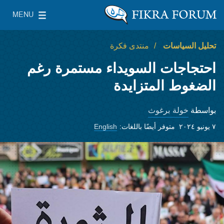
Skip to main content
MENU
معهد واشنطن لسياسات الشرق الأدنى
le Main Menu
تحليل السياسات
منتدى فكرة
احتجاجات السويداء مستمرة رغم
الضغوط المتزايدة
خولة برغوث
بواسطة
٧ يونيو ٢٠٢٤
متوفر أيضًا باللغات:
English