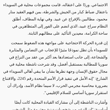
الاجتماعي. وردًا على اعتقاله، قامت مجموعات محلية في السويداء
باعتقال ضباط كبار من الجيش والشرطة، بمن فيهم العقيد منار
محمود، مطالبين بالإفراج عن عبيد. وفي نهاية المطاف، أطلق
النظام سراح عبيد، الذي انضم على الفور إلى المتظاهرين في
ساحة الكرامة، معيدين التأكيد على مطالبهم الثابتة.
إن قدرة الحركة الاحتجاجية على مواجهة هذه الضغوط سمحت
للسويداء بأن تظل نموذجًا مثيرًا للإعجاب عن التضامن والمثابرة
والشجاعة، إلى جانب استعدادها بعد أكثر من عقد من النزاع في
سوريا للمطالبة بمستقبل أفضل. وقد شرحت ناشطة محلية في
مجال حقوق الإنسان وجهة نظرها بشأن ما يبقي أهالي السويداء في
الشارع: "إنه الأمل في تنفيذ قرار الأمم المتحدة رقم 2245، والاقتناع
بضرورة محاسبة مجرمي الحرب، لا سيما نظام الأسد، وإدراك أن
استقرار سوريا أساسي للسلام الإقليمي".
وأشارت الناشطة إلى أن مشاركة القيادة المحلية كانت أيضًا
أساسية: "إن الدعم من شخصيات دينية محترمة مثل الشيخين