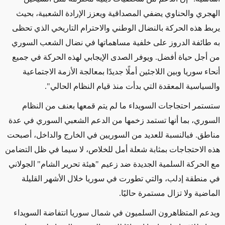
الهجري والحناوي يضفي المصداقية ويعزز الإرادة الشعبية، بحيث
يربط هذه الحركة بالنضال الوطني والاحترام التاريخي الذي تحظى
به طائفة الدروز على خلفية مساهماتها في نضال الشعب السوري
من أجل حياة أفضل. ويوفر الصدى الإيجابي لهذه الحركة في جميع
أنحاء سوريا وبين اللاجئين أملًا جديدًا بمعالجة الأزمة الاجتماعية
والسياسية المعقدة التي بدأت منذ قيام النظام الحالي".
ستستمر احتجاجات السويداء ما لم يتم قمعها بعنف من النظام
السوري، بما أنها تستمد زخمها من الدعم الشعبي السوري في عدة
مناطق. فبالنسبة للعديد من السوريين في الخارج والداخل، أصبحت
هذه الاحتجاجات بمثابة شعلة أمل للخلاص، لا سيما في ظل التضامن
مع الحركة السلمية الجديدة ضد زعيم "هيئة تحرير الشام" الجولاني
في منطقة إدلب، والتي تطورت في سوريا خلال الأشهر القليلة
الماضية ولا تزال مستمرة حاليًا.
ويدعم المتظاهرون السلميون في شمال سوريا انتفاضة السويداء