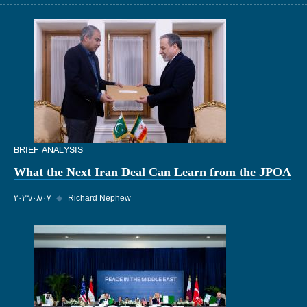
BRIEF ANALYSIS
What the Next Iran Deal Can Learn from the JPOA
Richard Nephew
◆
٠٧‏/٠٨‏/٢٠٢٦