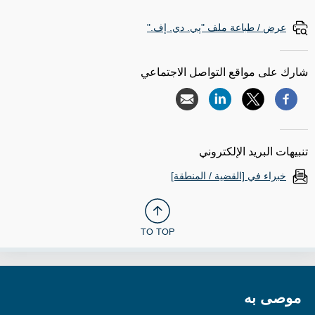
عرض / طباعة ملف "پي. دي. إف."
شارك على مواقع التواصل الاجتماعي
تنبيهات البريد الإلكتروني
خبراء في [القضية / المنطقة]
TO TOP
موصى به