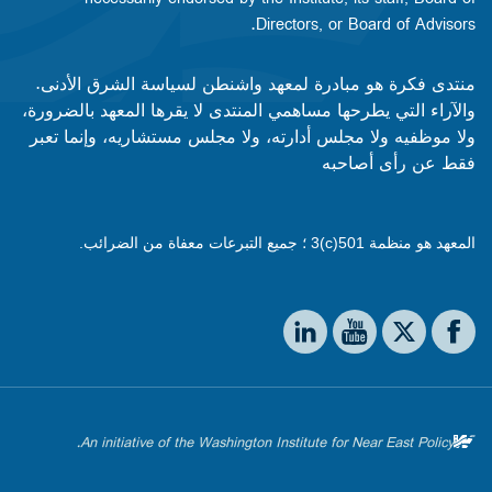
Directors, or Board of Advisors.​​
منتدى فكرة هو مبادرة لمعهد واشنطن لسياسة الشرق الأدنى.
والآراء التي يطرحها مساهمي المنتدى لا يقرها المعهد بالضرورة،
ولا موظفيه ولا مجلس أدارته، ولا مجلس مستشاريه، وإنما تعبر
فقط عن رأى أصاحبه
المعهد هو منظمة 501(c)3 ؛ جميع التبرعات معفاة من الضرائب.
Social media
The Washington Institute on LinkedIn
The Washington Institute on YouTube
The Washington Institute on Facebook
The Washington Institute on X
An initiative of the Washington Institute for Near East Policy.