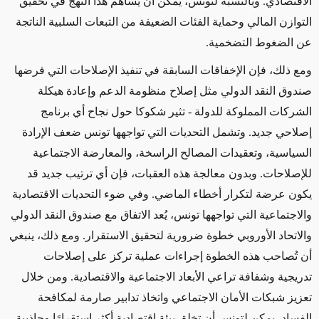
الاقتصادي. وبالنسبة لتونس، يمكن أن يساهم هذا النهج في تحقيق
التوازن المالي وحماية الفئات الضعيفة من التبعات السلبية الناتجة
عن الضغوط التضخمية.
ومع ذلك، فإن الإخفاقات السابقة في تنفيذ الإصلاحات التي فرضها
صندوق النقد الدولي مثل إصلاح منظومة الدعم وإعادة هيكلة
الشركات المملوكة للدولة - تثير شكوكا حول نجاح أي برنامج
إصلاحي جديد. وتشمل التحديات التي تواجهها تونس ضعف الإرادة
السياسية، وتعقيدات المصالح الراسخة، والمعارضة الاجتماعية
للإصلاحات. وبدون معالجة هذه العقبات، فإن أي ترتيب جديد قد
يكون عرضة لتكرار أخطاء الماضي. وفي ضوء التحديات الاقتصادية
والاجتماعية التي تواجهها تونس، يُعد الاتفاق مع صندوق النقد الدولي
والاتحاد الأوروبي خطوة ضرورية لتحقيق الاستقرار. ومع ذلك، ينبغي
أن تُصاحب هذه الخطوة إجراءات عملية تركز على إصلاحات
تدريجية وشفافة تراعي الأبعاد الاجتماعية والاقتصادية. ومن خلال
تعزيز شبكات الأمان الاجتماعي واتخاذ تدابير صارمة لمكافحة
الفساد، يمكن لتونس أن تخلق بيئة اقتصادية أكثر استقرارًا وجاذبية