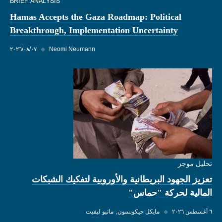
BRIEF ANALYSIS
Hamas Accepts the Gaza Roadmap: Political
Breakthrough, Implementation Uncertainty
Neomi Neumann
◆
٠٧‏/٠٨‏/٢٠٢٦
تحليل موجز
تعزيز الجهود البريطانية والأوروبية لتفكيك الشبكات
المالية لحركة "حماس"
٦ أغسطس ٢٠٢٦
◆
مايكل جيكوبسون
ماثيو ليفيت