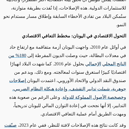
للاستثمارات الدولية. هذه الإصلاحات، إذا نُفذت بطريقة متوازنة،
ستُمكن البلاد من تفادي الأخطاء السابقة وإطلاق مسار مستدام نحو
النمو.
التحول الاقتصادي في اليونان: مخطط التعافي الاقتصادي
في أوائل عام 2010، واجهت اليونان أزمة متفاقمة مع ارتفاع حاد
في معدلات البطالة، حيث وصلت الديون المفرطة إلى
180% من
الناتج المحلي
الإجمالي
بحلول عام 2016. كما شهدت البلاد انهيارًا
اقتصاديًا كبيرًا استغرق سنوات لمعالجته. ومع ذلك، وبدعم من
صندوق النقد الدولي والاتحاد الأوروبي، اعتمدت اليونان
إصلاحات
جوهرية، شملت تدابير التقشف، وإعادة هيكلة النظام الضريبي،
وخصخصة الأصول المملوكة للدولة
. وعلى الرغم من صعوبة هذه
التدابير، إلا أنها نجحت في إعادة التوازن المالي لليونان تدريجياً،
ومهدت الطريق أمام عملية التعافي الاقتصادي.
وقد كانت نتائج هذه الإصلاحات لافتة للنظر، ففي عام 2023،
صنّفت