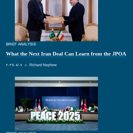
BRIEF ANALYSIS
What the Next Iran Deal Can Learn from the JPOA
Richard Nephew
◆
٠٧‏/٠٨‏/٢٠٢٦