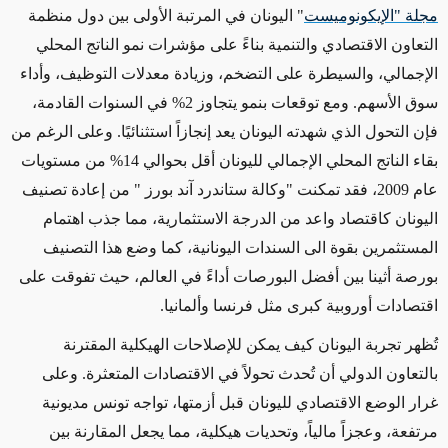
مجلة "الإيكونوميست
" اليونان في المرتبة الأولى بين دول منظمة
التعاون الاقتصادي والتنمية بناءً على مؤشرات نمو الناتج المحلي
الإجمالي، والسيطرة على التضخم، وزيادة معدلات التوظيف، وأداء
سوق الأسهم. ومع توقعات بنمو يتجاوز 2% في السنوات القادمة،
فإن التحول الذي شهدته اليونان يعد إنجازاً استثنائيًا. وعلى الرغم من
بقاء الناتج المحلي الإجمالي لليونان أقل بحوالي 14% من مستويات
عام 2009، فقد تمكنت "وكالة ستاندرد آند بورز " من إعادة تصنيف
اليونان كاقتصاد واعد من الدرجة الاستثمارية، مما جذب اهتمام
المستثمرين بقوة الى السندات اليونانية، كما وضع هذا التصنيف
بورصة أثينا بين أفضل البورصات أداءً في العالم، حيث تفوقت على
اقتصادات أوروبية كبرى مثل فرنسا وألمانيا.
تُظهر تجربة اليونان كيف يمكن للإصلاحات الهيكلية المقترنة
بالتعاون الدولي أن تُحدث تحولاً في الاقتصادات المتعثرة. وعلى
غرار الوضع الاقتصادي لليونان قبل أزمتها، تواجه تونس مديونية
مرتفعة، وعجزاً مالياً، وتحديات هيكلية، مما يجعل المقارنة بين