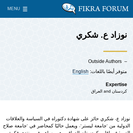
Skip to main content
MENU
معهد واشنطن لسياسات الشرق الأدنى
le Main Menu
نوزاد ع. شكري
Outside Authors
متوفر أيضًا باللغات:
English
Expertise
كردستان
العراق
نوزاد ع. شكري حائز على شهادة دكتوراه في السياسة والعلاقات
الدولية من "جامعة ليستر". ويعمل حاليًا كمحاضر في "جامعة صلاح
الدين" في إقليم كردستان العراق.
وهو مساهم في منتدي فكرة.