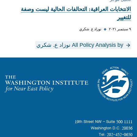
الانتخابات العراقية: التحالفات الحالية ليست وصفة
للتغيير
٩ سبتمبر ٢٠٢١
◆
نوزاد ع. شكري
All Policy Analysis by نوزاد ع. شكري
Homepage
1111 19th Street NW - Suite 500
Washington D.C. 20036
Tel: 202-452-0650