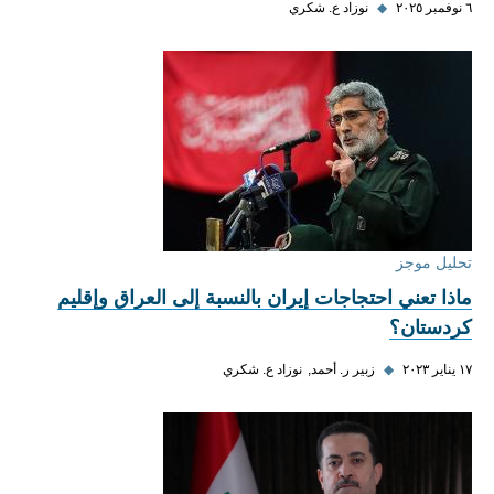
٦ نوفمبر ٢٠٢٥
◆
نوزاد ع. شكري
تحليل موجز
ماذا تعني احتجاجات إيران بالنسبة إلى العراق وإقليم
كردستان؟
١٧ يناير ٢٠٢٣
◆
زبير ر. أحمد
نوزاد ع. شكري