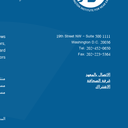
ews
1111 19th Street NW - Suite 500
Washington D.C. 20036
rs,
Tel: 202-452-0650
ard
Fax: 202-223-5364
s.​​
الاتصال بالمعهد
Footer contact links
منت
غرفة الصحافة
مسا
الاشتراك
مست
المعهد هو م