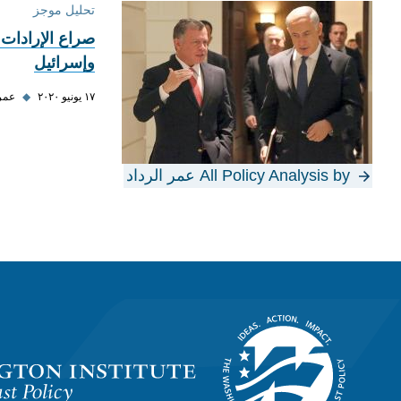
تحليل موجز
صراع الإرادات 
وإسرائيل
١٧ يونيو ٢٠٢٠
◆
عمر 
All Policy Analysis by عمر الرداد
Homepage