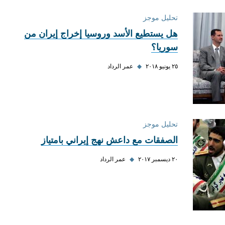
تحليل موجز
هل يستطيع الأسد وروسيا إخراج إيران من
سوريا؟
٢٥ يونيو ٢٠١٨
◆
عمر الرداد
تحليل موجز
الصفقات مع داعش نهج إيراني بامتياز
٢٠ ديسمبر ٢٠١٧
◆
عمر الرداد