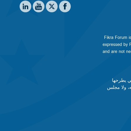
Social media
e on LinkedIn
stitute on YouTube
shington Institute on Facebook
Washington Institute on X
Fikra Forum is
expressed by Fi
and are not nec
تي يطرحها
ه، ولا مجلس