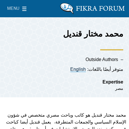
Skip to main content
MENU
معهد واشنطن لسياسات الشرق الأدنى
le Main Menu
محمد مختار قنديل
Outside Authors
متوفر أيضًا باللغات:
English
Expertise
مصر
محمد مختار قنديل هو كاتب وباحث مصري متخصص في شؤون
الإسلام السياسي والجمعات المتطرفة. يعمل قنديل أيضا كباحث
في
مركز تريندز للبحوث والاستشارات في أبو ظبي"
، وهو مؤلف