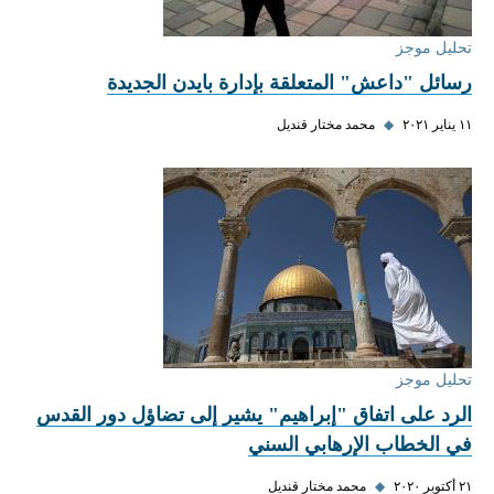
تحليل موجز
رسائل "داعش" المتعلقة بإدارة بايدن الجديدة
١١ يناير ٢٠٢١
◆
محمد مختار قنديل
تحليل موجز
الرد على اتفاق "إبراهيم" يشير إلى تضاؤل دور القدس
في الخطاب الإرهابي السني
٢١ أكتوبر ٢٠٢٠
◆
محمد مختار قنديل