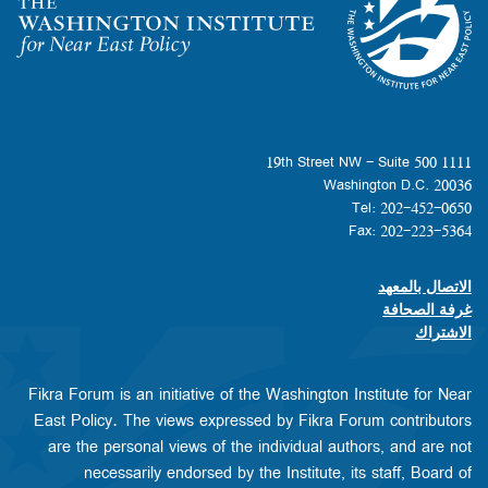
Homepage
1111 19th Street NW - Suite 500
Washington D.C. 20036
Tel: 202-452-0650
Fax: 202-223-5364
الاتصال بالمعهد
Footer contact links
غرفة الصحافة
الاشتراك
Fikra Forum is an initiative of the Washington Institute for Near
East Policy. The views expressed by Fikra Forum contributors
are the personal views of the individual authors, and are not
necessarily endorsed by the Institute, its staff, Board of