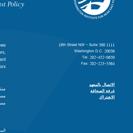
Homepage
ews
1111 19th Street NW - Suite 500
Washington D.C. 20036
rs,
Tel: 202-452-0650
ard
Fax: 202-223-5364
s.​​
الاتصال بالمعهد
Footer contact links
منت
غرفة الصحافة
مسا
الاشتراك
مست
المعهد هو م