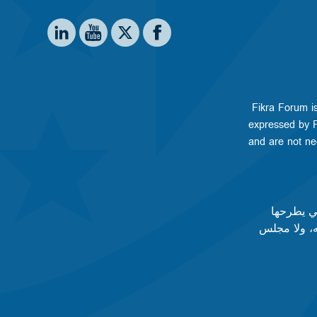
Social media
e on LinkedIn
stitute on YouTube
shington Institute on Facebook
Washington Institute on X
Fikra Forum is
expressed by Fi
and are not nec
تي يطرحها
ه، ولا مجلس