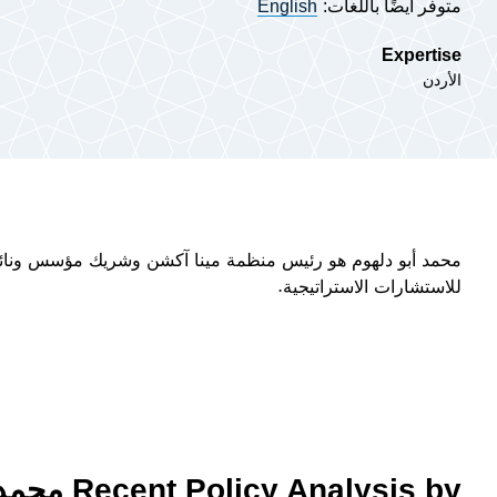
متوفر أيضًا باللغات:
English
Expertise
الأردن
محمد
أ
بو دلهوم هو رئيس منظمة مينا آكشن وشريك مؤسس ونائب
للاستشارات الاستراتيجية.
Recent Policy Analysis by محمد أبو دلهوم