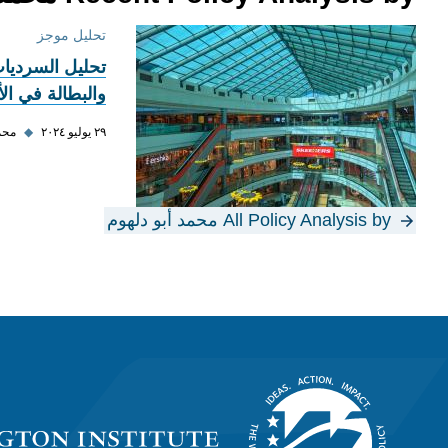
تحليل موجز
تحليل السرديات
والبطالة في ال
٢٩ يوليو ٢٠٢٤
◆
محمد
All Policy Analysis by محمد أبو دلهوم