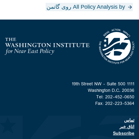
All Policy Analysis by روی گاتمن
Homepage
1111 19th Street NW - Suite 500
Washington D.C. 20036
Tel: 202-452-0650
Fax: 202-223-5364
تماس
Footer contact links
اتاق خبر
Subscribe