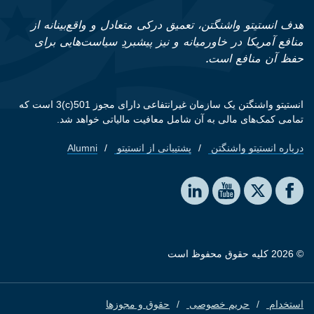
هدف انستیتو واشنگتن، تعمیق درکی متعادل و واقع‌بینانه از
منافع آمریکا در خاورمیانه و نیز پیشبردِ سیاست‌هایی برای
حفظ آن منافع است.
انستیتو واشنگتن یک سازمان غیرانتفاعی دارای مجوز 501(c)3 است که
تمامی کمک‌های مالی به آن شامل معافیت مالیاتی خواهد شد.
درباره انستیتو واشنگتن
پشتیبانی از انستیتو
Alumni
Footer quick links
Social media
The Washington Institute on LinkedIn
The Washington Institute on YouTube
The Washington Institute on Facebook
The Washington Institute on X
© 2026 کلیه حقوق محفوظ است
استخدام
حریم خصوصی
حقوق و مجوزها
Footer