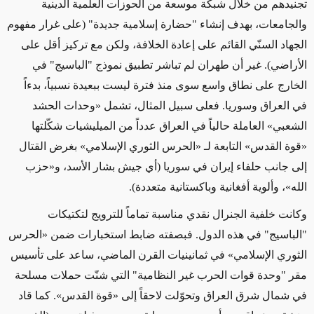
تجنيدهم من خلال شبكة موسعة من الحوزات العلمية الدينية
والجامعات، بهدف إنشاء "حضارة إسلامية جديدة" (على غرار مفهوم
الجهاد السنّي القائم على إعادة الخلافة، ولكن مع تركيز أقل على
الأراضي). غير أن طهران لم تباشر تطبيق نموذج "الباسيج" في
الخارج على نطاق واسع سوى منذ فترة ليست ببعيدة نسبياً، بدءاً
في العراق وسوريا. فعلى سبيل المثال، تشمل «وحدات الحشد
الشعبي» العاملة حالياً في العراق عدداً من الميليشيات شكّلتها
«قوة القدس» التابعة لـ «الحرس الثوري الإسلامي» بغرض القتال
إلى جانب حلفاء إيران في سوريا (أي جيش بشار الأسد، و«حزب
الله»، وألوية أفغانية وباكستانية متعددة).
وكانت خلفية الجنرال نقدي مناسبة تماماً للترويج لتكتيكات
"الباسيج" في هذه الدول. فبصفته ضابط استخبارات ضمن «الحرس
الثوري الإسلامي» في ثمانينيات القرن الماضي، ساعد على تأسيس
مقر "وحدة قوات الحرب غير النظامية" التي شنّت حملات مسلحة
في شمال شرق العراق وتحوّلت لاحقاً إلى «قوة القدس». كما قاد