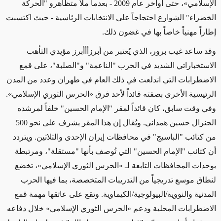
الإسلامي»، حتى أواخر عام 2009 - بعدما ملأ متظاهرو "الحركة
الخضراء" الشوارع احتجاجاً على الانتخابات الرئاسية - حيث اكتسبت
إطاراً مهنياً خاصاً بها في غضون ذلك.
وقد ساعد غيب برور، الذي يُعتبر من أبرزأأأبرز مؤيدي التأهب
الاستخباراتي الشديد في الحرب "الناعمة" و"الصلبة"، على قمع
الاضطرابات التي اندلعت في ذلك العام في طهران وعدد من المدن
الرئيسية الأخرى بصفته قائداً لأحد فرق «الحرس الثوري الإسلامي».
وفي وقت سابق، كان قائداً لمقر "الإمام الحسين" خلفاً لمرشده
الجنرال حسين همداني. ويُقال إن هذا المقر يشرف على نحو 500
من كتائب "الباسيج" في محافظات إيران الإحدى والثلاثين. ويتردد
أن كتائب "الإمام الحسين" التي تُوصف بأنها "مستقلة"، ومرتبطة
بوحدات المحافظات التابعة لـ «الحرس الثوري الإسلامي»، تخضع
لنطاق موسع تدريجياً من التدريبات المتخصصة، بما فيها الحرب
المدنية والنووية/البيولوجية/الكيماوية. وتقع على عاتقها مهمة قمع
الاضطرابات المحلية ودعم «الحرس الثوري الإسلامي» خلال دفاعه