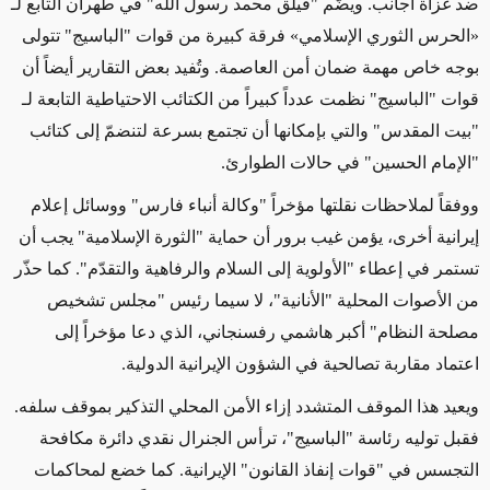
ضد غزاة أجانب. ويضّم "فيلق محمد رسول الله" في طهران التابع لـ
«الحرس الثوري الإسلامي» فرقة كبيرة من قوات "الباسيج" تتولى
بوجه خاص مهمة ضمان أمن العاصمة. وتُفيد بعض التقارير أيضاً أن
قوات "الباسيج" نظمت عدداً كبيراً من الكتائب الاحتياطية التابعة لـ
"بيت المقدس" والتي بإمكانها أن تجتمع بسرعة لتنضمّ إلى كتائب
"الإمام الحسين" في حالات الطوارئ.
ووفقاً لملاحظات نقلتها مؤخراً "وكالة أنباء فارس" ووسائل إعلام
إيرانية أخرى، يؤمن غيب برور أن حماية "الثورة الإسلامية" يجب أن
تستمر في إعطاء "الأولوية إلى السلام والرفاهية والتقدّم". كما حذّر
من الأصوات المحلية "الأنانية"، لا سيما رئيس "مجلس تشخيص
مصلحة النظام
"
أكبر هاشمي رفسنجاني، الذي دعا مؤخراً إلى
اعتماد مقاربة تصالحية في الشؤون الإيرانية الدولية.
ويعيد هذا الموقف المتشدد إزاء الأمن المحلي التذكير بموقف سلفه.
فقبل توليه رئاسة "الباسيج"، ترأس الجنرال نقدي دائرة مكافحة
التجسس في "قوات إنفاذ القانون" الإيرانية. كما خضع لمحاكمات