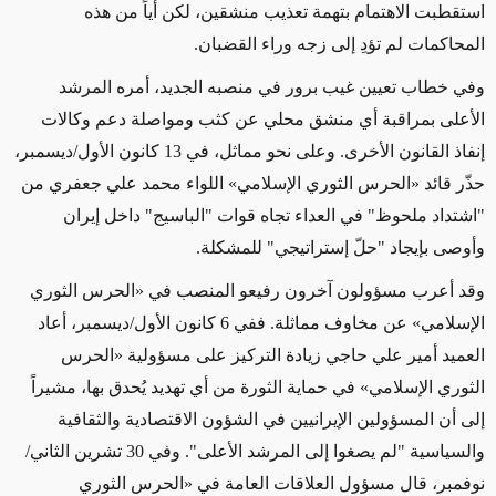
استقطبت الاهتمام بتهمة تعذيب منشقين، لكن أياً من هذه
المحاكمات لم تؤدِ إلى زجه وراء القضبان.
وفي خطاب تعيين غيب برور في منصبه الجديد، أمره المرشد
الأعلى بمراقبة أي منشق محلي عن كثب ومواصلة دعم وكالات
إنفاذ القانون الأخرى. وعلى نحو مماثل، في 13 كانون الأول/ديسمبر،
حذّر قائد «الحرس الثوري الإسلامي» اللواء محمد علي جعفري من
"اشتداد ملحوظ" في العداء تجاه قوات "الباسيج" داخل إيران
وأوصى بإيجاد "حلّ إستراتيجي" للمشكلة.
وقد أعرب مسؤولون آخرون رفيعو المنصب في «الحرس الثوري
الإسلامي» عن مخاوف مماثلة. ففي 6 كانون الأول/ديسمبر، أعاد
العميد أمير علي حاجي زيادة التركيز على مسؤولية «الحرس
الثوري الإسلامي» في حماية الثورة من أي تهديد يُحدق بها، مشيراً
إلى أن المسؤولين الإيرانيين في الشؤون الاقتصادية والثقافية
والسياسية "لم يصغوا إلى المرشد الأعلى". وفي 30 تشرين الثاني/
نوفمبر، قال مسؤول العلاقات العامة في «الحرس الثوري