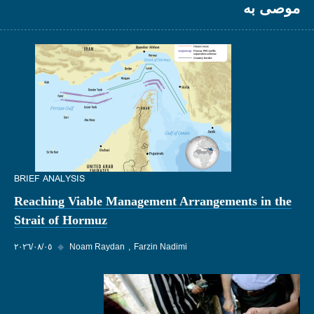
موصى به
BRIEF ANALYSIS
Reaching Viable Management Arrangements in the
Strait of Hormuz
Farzin Nadimi
Noam Raydan
◆
٠٥‏/٠٨‏/٢٠٢٦