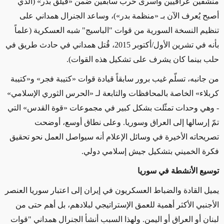
منشقين عراقيين وأسرى حرب سابقين ضمن «فيلق بدر» (الذي
أصبح يُعرف الآن بـ «منظمة بدر»)، وساعد الجنرال همداني على
تنظيم النسخة السورية من قوات "الباسيج" شبه العسكرية (علماً
بأنه في تشرين الأول/أكتوبر 2015، قُتل همداني في حادث طريق في
حلب بينما كان يشرف على تشكيل هذه القوات).
من جانبه، تسلّم غيب برور سابقاً قيادة قوات «كتيبة فجر» و«كتيبة
كربلاء» الخاصة بالمحافظات والتابعة لـ «الحرس الثوري الإسلامي»
- وهي وحدات تمثّلت بشكل كبير في مجموعات «قوة القدس» التي
تمّ إرسالها إلى العراق وسوريا. وعلى نطاق أوسع، أوضحت
تصريحاته الأخيرة في وسائل الإعلام أنه سيواصل العمل نحو تحقيق
فكرة الخميني بتشكيل جيش إسلامي دولي.
توسيع الأنشطة في سوريا
يميل القادة والضباط العسكريون في إيران إلى اعتبار سوريا العنصر
الأجنبي الأكثر أهمية للعمق الإستراتيجي لبلادهم، بل أهم حتى من
لبنان أو العراق أو اليمن. ولهذا السبب أنشأ الجنرال همداني "قوات