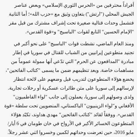
أفراداً محترفين من «الحرس الثوري الإسلامي» وبعض عناصر
الجيش المحلي ("ارتش") بتعاون وثيق مع «حزب الله»؛ أما الثانية
فتشمل وحدات قتالية صغيرة تحت إشراف مشترك من قبل مقر
"الإمام الحسين" التابع لقوات "الباسيج" و«قوة القدس».
ومنذ العام الماضي، نشطت قوات "الباسيج" على نحو أكبر في
تجنيد متطوعين إيرانيين من الشباب للقتال في سوريا في إطار
مبادرة "المدافعون عن الحرم" التي تدّعي أنها ممولة عموماً من
مساهمات خاصة. وبعد تنظيمهم ضمن ما يسمى "كتائب الفاتحين"،
يخضع هؤلاء المتطوعون لتدريب قبل وضعهم على لائحة انتظار
لإرسالهم إلى سوريا على متن طائرات عسكرية أو رحلات تجارية.
ولدى وصولهم إلى سوريا، يعملون إلى جانب "لواء الفاطميون"
الأفغاني و"لواء الزينبيون" الباكستاني، المنضويين تحت سلطة «قوة
القدس». ووفقاً لقائد "كتائب الفاتحين" مهدي هداوند، تكبّد هؤلاء
المتطوعون الخسائر الأكبر في الأرواح في خان طومان في 6 أيار/
مايو 2016، حين تعرضت وحداتهم لكمين وخسروا اثني عشر رجلاً.