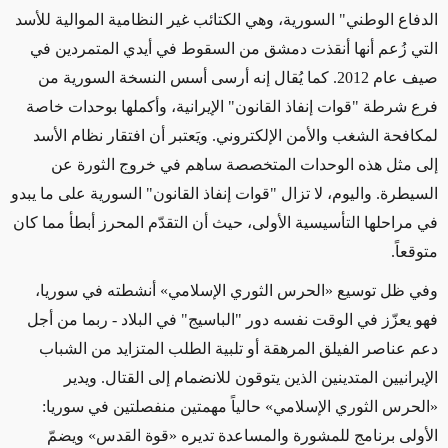
الدفاع الوطني" السورية، وهي الكتائب غير النظامية الموالية للأسد
التي زُعم أنها أنقذت دمشق من السقوط في أيدي المتمردين في
صيف عام 2012. كما يُقال إنه أرسى أسس النسخة السورية من
فرع شرطة "قوات إنفاذ القانون" الإيرانية، وأكملها بوحدات خاصة
لمكافحة الشغب والأمن الإلكتروني. ويَعتبر أن افتقار نظام الأسد
إلى مثل هذه الوحدات المتخصصة ساهم في خروج الثورة عن
السيطرة. واليوم، لا تزال "قوات إنفاذ القانون" السورية على ما يبدو
في مراحلها التأسيسية الأولى، حيث أن التقدّم المحرز أبطأ مما كان
متوقعاً.
وفي ظل توسيع «الحرس الثوري الإسلامي» أنشطته في سوريا،
فهو يعزّز في الوقت نفسه دور "الباسيج" في البلاد - ربما من أجل
دعم عناصر الفيلق المرهقة أو تلبية الطلب المتزايد من الشباب
الإيرانيين المتدينين الذين يتوقون للانضمام إلى القتال. ويدير
«الحرس الثوري الإسلامي» حالياً مهمتين منفصلتين في سوريا:
الأولى برنامج للمشورة والمساعدة تديره «قوة القدس» ويضمّ