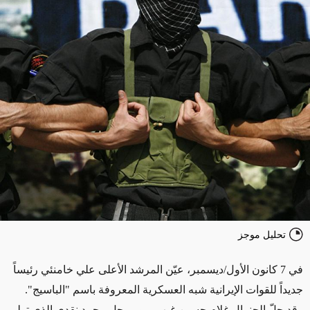
تحليل موجز
في 7 كانون الأول/ديسمبر، عيّن المرشد الأعلى علي خامنئي رئيساً
جديداً للقوات الإيرانية شبه العسكرية المعروفة باسم "الباسيج".
وقد حلّ الجنرال غلام حسين غيب برور محل محمد نقدي الذي تولى