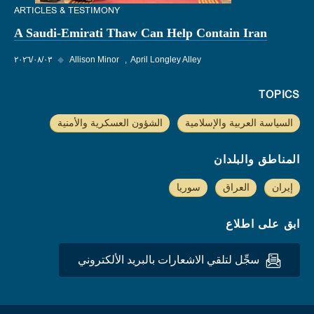
ARTICLES & TESTIMONY
A Saudi-Emirati Thaw Can Help Contain Iran
April Longley Alley
Allison Minor
◆
٠٣‏/٠٨‏/٢٠٢٦
TOPICS
السياسة العربية والإسلامية
الشؤون العسكرية والأمنية
المناطق والبلدان
إيران
العراق
سوريا
ابق على اطلاع
سجِّل لتلقي الاشعارات بالبريد الألكتروني