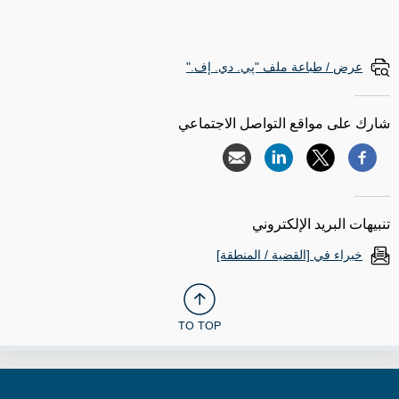
عرض / طباعة ملف "پي. دي. إف."
شارك على مواقع التواصل الاجتماعي
تنبيهات البريد الإلكتروني
خبراء في [القضية / المنطقة]
TO TOP