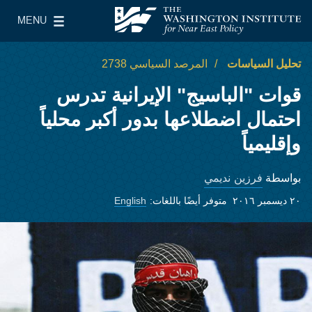
Skip to main content
MENU
معهد واشنطن لسياسات الشرق الأدنى
le Main Menu
تحليل السياسات
المرصد السياسي 2738
قوات "الباسيج" الإيرانية تدرس
احتمال اضطلاعها بدور أكبر محلياً
وإقليمياً
فرزين نديمي
بواسطة
٢٠ ديسمبر ٢٠١٦
متوفر أيضًا باللغات:
English