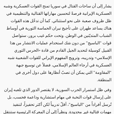
يشار إلى أن ساحات القتال في سوريا تمنح القوات العسكرية وشبه
العسكرية الإيرانية فرصةً لتحسين مهاراتها القتالية والتنظيمية في
ظل ظروف صعبة على نحو استثنائي. كما أن تدخّل هذه القوات
هناك يساعد طهران على تأجيج نيران الحماسة الثورية في أوساط
الشباب المتديّنين في الوطن. وتحت حكم غيب برور، ستواصل
قوات "الباسيج" من دون شك استخدام عمليات الانتشار من هذا
القبيل كوسيلة لتحديد الجيل القادم من قادة «الحرس الثوري
الإسلامي» وتدريبه، وترويج المفهوم الإيراني للقوات الشعبية شبه
العسكرية في أرجاء العالم الإسلامي، فضلاً عن توسيع جبهة
"المقاومة" التي يمكن أن تصبّ أنظارها على دول أخرى في
المنطقة.
وفي ظل استمرار الحرب السورية، لا يقتصر الدور الذي تلعبه إيران
على إرسال قوات النخبة في مهام استشارية وداعمة فحسب، بل
تُرسل أفراداً من "الباسيج"، أقلّ تدريباً لكن أكثر تحفيزاً، لتنفيذ
مهمات قتالية غير محدودة. ونظراً إلى أن المعركة الرئيسية ستنتقل