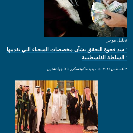
تحليل موجز
"سد فجوة التحقق بشأن مخصصات السجناء التي تقدمها
"السلطة الفلسطينية
٣ أغسطس ٢٠٢٦
◆
ديفيد ماكوفسكي
نافا جولدشتاين