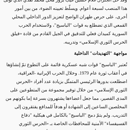
هذا المنصب لسبعة أعوام. ويسلّط تعيينه الضوء، من بين أمور
أخرى، على حرص طهران الواضح لتعزيز الدور الداخلي المحلي
القمعي الذي تضطلع به قوات "الباسيج"، ولاستخدام الحرب
السورية كميدان فعلي للتدقيق في الجيل القادم من قادة «فيلق
الحرس الثوري الإسلامي» وتدريبه.
مواجهة "التهديدات" الداخلية
تُعتبر "الباسيج" قوات شبه عسكرية قائمة على التطوع تمّ إنشاؤها
في أعقاب ثورة عام 1979. وخلال الحرب الإيرانية -العراقية،
اضطلعت بدورها الرئيسي المتمثّل بزيادة عدد أفراد «الحرس
الثوري الإسلامي» من خلال توفير مجموعة من المتطوعين على
المدى القصير، مما جعل أعضاءها يشتهرون بسرعة إما بكونهم من
المخلصين الساعين إلى الشهادة أو هدفاً للمدافع يفتقرون إلى
التدريب. ولم يتمّ دمج "الباسيج" بالكامل في هيكلية "دفاع
الفسيفساء" الأمنية للمحافظات الخاصة بـ «الحرس الثوري