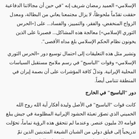
الإسلامي» العميد رمضان شريف إنه "في حين أن مجالاتنا الدفاعية
حققت تقدّماً ملحوظاً، لا يزال مجتمعنا يعاني من البطالة، ومعدل
الزواج المنخفض، والفقر، والتمييز، والفساد... على [«الحرس
الثوري الإسلامي»] معالجة هذه المشاكل... فصبرنا على الذين
يخونون نظام الحكم الإسلامي بلغ مداه الأقصى".
وتشير مثل هذه التعليقات إلى احتمال توسيع دور «الحرس الثوري
الإسلامي» وقوات "الباسيج" في رسم ملامح مستقبل السياسات
المحلية الإيرانية. وتدلّ كافة المؤشرات على أن بصمة إيران في
المنطقة تتنامى أيضاً.
دور "الباسيج" في الخارج
كانت قوات "الباسيج" في الأصل وليدة أفكار آية الله روح الله
الخميني الذي تصوّر تعبئة الحشود الإيرانية المظلومة في جيش يبلغ
قوامه 20 مليون عنصر. وعندما لم تتحقق هذه الرؤية تماماً، تحوّلت
تدريجياً إلى فيلق دولي من الشبان الشيعة المتدينين الذين تمّ