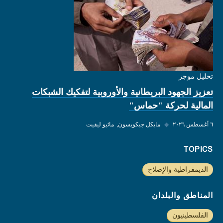
تحليل موجز
تعزيز الجهود البريطانية والأوروبية لتفكيك الشبكات
المالية لحركة "حماس"
٦ أغسطس ٢٠٢٦
◆
مايكل جيكوبسون
ماثيو ليفيت
TOPICS
الديمقراطية والإصلاح
المناطق والبلدان
الفلسطينيون