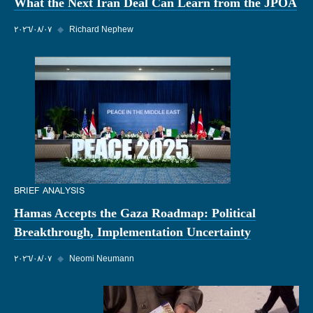
What the Next Iran Deal Can Learn from the JPOA
Richard Nephew
◆
٠٧‏/٠٨‏/٢٠٢٦
BRIEF ANALYSIS
Hamas Accepts the Gaza Roadmap: Political
Breakthrough, Implementation Uncertainty
Neomi Neumann
◆
٠٧‏/٠٨‏/٢٠٢٦