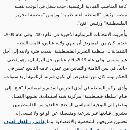
كافة المناصب القيادية الرئيسية، حيث شغل في الوقت نفسه
منصب رئيس "السلطة الفلسطينية" ورئيس "منظمة التحرير
الفلسطينية" ورئيس "فتح".
وأُجريت الانتخابات البرلمانية الأخيرة في عام 2006. وفي عام 2009،
عندما كان من المفترض أن تنتهي ولاية عباس، قامت اللجنة
التنفيذية لـ "منظمة التحرير الفلسطينية" بتمديد فترة ولايته إلى أجل
غير مسمى. وفي عام 2019، قام عباس بحل البرلمان، وهو يقضي
حالياً، في سن الثامنة والثمانين من عمره، عامه التاسع عشر
في
الحكم
بينما كان من المفترض أن تكون
فترته
الرئاسية أربع سنوات.
وأدى تركيز السلطة في أيدي الحرس القديم والمتقادم لـ"فتح" إلى
قيام "سلطة فلسطينية" مركزية شبه استبدادية، يشوبها الفساد
وتفتقر إلى التوجيه السياسي الواضح. فالعديد من الفلسطينيين
يعتبرون قيادتها غير شرعية ومنفصلة عن الواقع ولا تسعى إلى
تحسين ظروفهم الشخصية والاقتصادية. وما
يفاقم رد الفعل العنيف
هو تزايد العنف في الضفة الغربية
، سواء بسبب هجمات