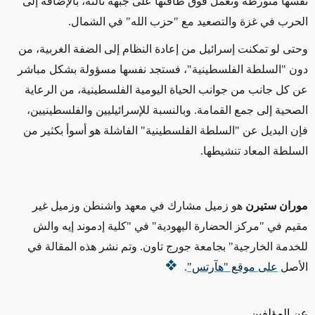
نفسها متورطة وتعمل فوق طاقتها على جبهة ثالثة، بالإضافة إلى
الحرب في غزة والتصعيد مع "حزب الله" في الشمال.
وحتى لو تمكنت إسرائيل من إعادة النظام إلى الضفة الغربية، من
دون "السلطة الفلسطينية"، فستجد نفسها مسؤولة بشكل مباشر
عن كل جانب من جوانب الحياة اليومية الفلسطينية، من الرعاية
الصحية إلى جمع القمامة. وبالنسبة للإسرائيليين والفلسطينيين،
فإن البديل عن "السلطة الفلسطينية" الفاشلة هو أسوأ بكثير من
السلطة المعاد تنشيطها.
موران ستيرن
هو زميل مشارك في معهد واشنطن وزميل غير
مقيم في "مركز الحضارة اليهودية" في "كلية إدموند إيه والش
للخدمة الخارجية" بجامعة جورج تاون.
وتم نشر هذه المقالة في
الأصل
على موقع "هآرتس"
.
عن المؤلفين