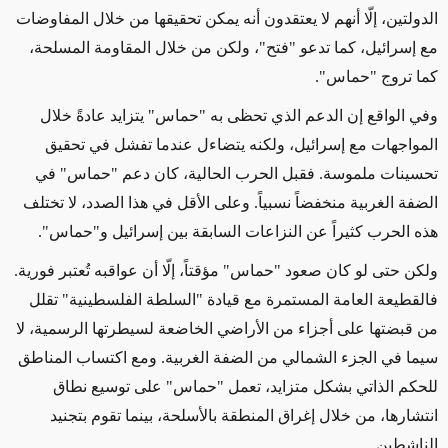
الدولتين، إلّا أنهم لا يعتقدون أنه يمكن تحقيقها من خلال المفاوضات
مع إسرائيل، كما تدعو "فتح"، ولكن من خلال المقاومة المسلحة،
كما تروج "حماس".
وفي الواقع إن الدعم الذي تحظى به "حماس" يتزايد عادةً خلال
المواجهات مع إسرائيل، ولكنه يتضاءل عندما تفشل في تحقيق
تحسينات ملموسة. فقبل الحرب الحالية، كان دعم "حماس" في
الضفة الغربية منخفضاً نسبياً. وعلى الأقل في هذا الصدد، لا تختلف
هذه الحرب كثيراً عن النزاعات السابقة بين إسرائيل و"حماس".
ولكن حتى لو كان صعود "حماس" مؤقتاً، إلّا أن عواقبه تُعتبر فورية.
فالقطيعة العامة المستمرة مع قيادة "السلطة الفلسطينية" تقلل
من قبضتها على أجزاء من الأراضي الخاضعة لسيطرتها الرسمية، لا
سيما في الجزء الشمالي من الضفة الغربية. ومع اكتساب المناطق
للحكم الذاتي بشكل متزايد، تعمل "حماس" على توسيع نطاق
انتشارها، من خلال إغراق المنطقة بالأسلحة، بينما تقوم بتجنيد
الناشطين.