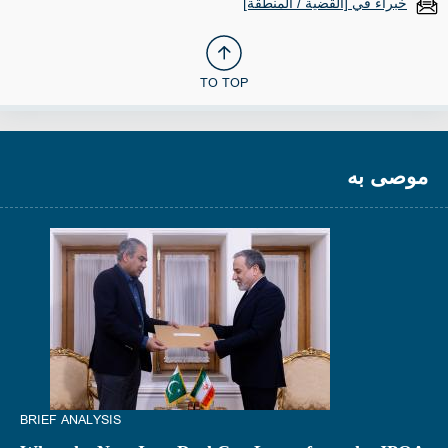
خبراء في [القضية / المنطقة]
TO TOP
موصى به
BRIEF ANALYSIS