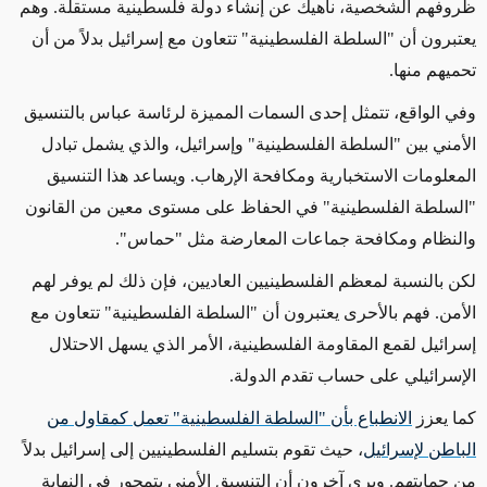
ظروفهم الشخصية، ناهيك عن إنشاء دولة فلسطينية مستقلة. وهم
يعتبرون أن "السلطة الفلسطينية" تتعاون مع إسرائيل بدلاً من أن
تحميهم منها.
وفي الواقع، تتمثل إحدى السمات المميزة لرئاسة عباس بالتنسيق
الأمني ​​بين "السلطة الفلسطينية" وإسرائيل، والذي يشمل تبادل
المعلومات الاستخبارية ومكافحة الإرهاب. ويساعد هذا التنسيق
"السلطة الفلسطينية" في الحفاظ على مستوى معين من القانون
والنظام ومكافحة جماعات المعارضة مثل "حماس".
لكن بالنسبة لمعظم الفلسطينيين العاديين، فإن ذلك لم يوفر لهم
الأمن. فهم بالأحرى يعتبرون أن "السلطة الفلسطينية" تتعاون مع
إسرائيل لقمع المقاومة الفلسطينية، الأمر الذي يسهل الاحتلال
الإسرائيلي على حساب تقدم الدولة.
كما يعزز
الانطباع بأن "السلطة الفلسطينية" تعمل كمقاول من
الباطن لإسرائيل
، حيث تقوم بتسليم الفلسطينيين إلى إسرائيل بدلاً
من حمايتهم. ويرى آخرون أن التنسيق الأمني ​​يتمحور في النهاية