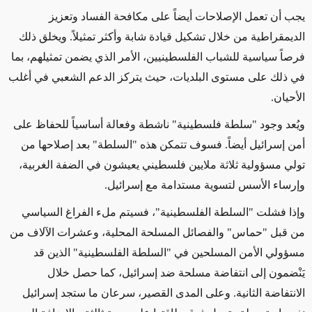
يجب أن تعمل الإصلاحات أيضاً على مكافحة الفساد وتعزيز
الديمقراطية من خلال تشكيل قيادة شابة وأكثر تمثيلاً. ويخلق ذلك
فرصاً سياسية للشباب الفلسطينيين، الأمر الذي يضمن تمثيلهم، بما
في ذلك على مستوى البلديات، حيث يتركز الدعم الشعبي في أغلب
الأحيان.
ويُعد وجود "سلطة فلسطينية" ناشطة وفعالة أساسياً للحفاظ على
أمن إسرائيل أيضاً. فسوف تتمكن هذه "السلطة" بعد إصلاحها من
تولي مسؤولية ثلاثة ملايين فلسطيني يعيشون في الضفة الغربية،
وإرساء الأسس لتسوية مستدامة مع إسرائيل.
وإذا فشلت "السلطة الفلسطينية"، فسيتم ملء الفراغ السياسي
من قبل "حماس" والفصائل المسلحة المحلية، وعشرات الآلاف من
مسؤولي الأمن المسلحين في "السلطة الفلسطينية" الذين قد
يَنْضمون إلى انتفاضة مسلحة ضد إسرائيل، كما حصل خلال
الانتفاضة الثانية. وعلى المدى القصير، سرعان ما ستجد إسرائيل