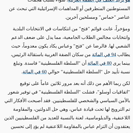
المستوطنين المتطرفين أو المداهمات الإسرائيلية التي تبحث عن
عناصر "حماس" ومسلحين آخرين.
ومؤخراً، عانت قوائم "فتح" من انتكاسات في الانتخابات البلدية
وانتخابات مجالس الطلاب الجامعية، مما يدل على ضعف الدعم
الشعبي لها. فالرضا عن "فتح" وعباس يكاد يكون معدوماً، حيث
يطالب
94 في المائة
من سكان الضفة الغربية باستقالة الرئيس،
بينما يرى
80 في المائة
أن "السلطة الفلسطينية" فاسدة. وتبلغ
نسبة تأييد حل "السلطة الفلسطينية" حوالي
60 في المائة
.
لكن ربما الأهم من ذلك أنه بعد مرور ثلاثين عاماً على توقيع
"اتفاقيات أوسلو
"
، فشلت "السلطة الفلسطينية" في توفير شعور
بالأمن السياسي والشخصي للفلسطينيين. فقد أصبحت الأفكار التي
تم الترويج لها تحت قيادة عباس، وهي حل الدولتين، والمقاومة
اللاعنفية، والدبلوماسية، لعنة بالنسبة للعديد من الفلسطينيين الذين
يعتقدون أن التزام عباس بالمقاومة اللاعنفية لم يؤدِ إلى تحسين