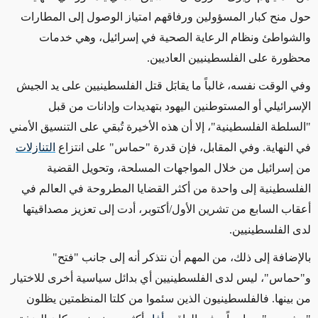
حول منح كبار المسؤولين ورفاقهم امتياز الوصول إلى المطارات
والشواطئ ونظام الرعاية الصحية في إسرائيل، وهي خدمات
محظورة على الفلسطينيين العاديين.
وفي الوقت نفسه، غالباً ما يقابَل قتل الفلسطينيين على يد الجيش
الإسرائيلي أو المستوطنين اليهود بتهديدات وإدانات من قبل
"السلطة الفلسطينية"، إلا أن هذه الأخيرة تُبقي على التنسيق الأمني
في النهاية. وفي المقابل، فإن قدرة "حماس" على انتزاع
التنازلات
من إسرائيل من خلال المواجهات المسلحة، وتحويل القضية
الفلسطينية إلى واحدة من أكثر القضايا المطروحة في العالم في
أعقاب السابع من تشرين الأول/أكتوبر، أدت إلى تعزيز مصداقيتها
لدى الفلسطينيين.
بالإضافة إلى ذلك، من المهم أن نتذكر أنه إلى جانب "فتح"
و"حماس"، ليس لدى الفلسطينيين أي بدائل سياسية أخرى للاختيار
من بينها. فالفلسطينيون الذين سئموا من كلتا المنظمتين يظلون