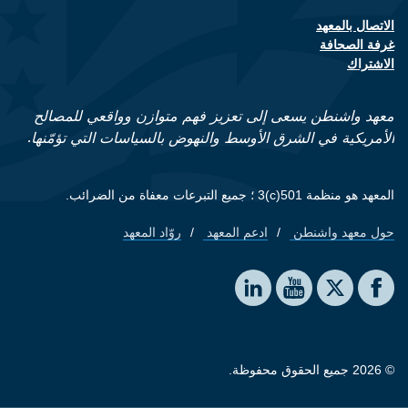
الاتصال بالمعهد
Footer contact links
غرفة الصحافة
الاشتراك
معهد واشنطن يسعى إلى تعزيز فهم متوازن وواقعي للمصالح
الأمريكية في الشرق الأوسط والنهوض بالسياسات التي تؤمّنها.
المعهد هو منظمة 501(c)3 ؛ جميع التبرعات معفاة من الضرائب.
حول معهد واشنطن
ادعم المعهد
روّاد المعهد
Footer quick links
Social media
The Washington Institute on LinkedIn
The Washington Institute on YouTube
The Washington Institute on Facebook
The Washington Institute on X
© 2026 جميع الحقوق محفوظة.