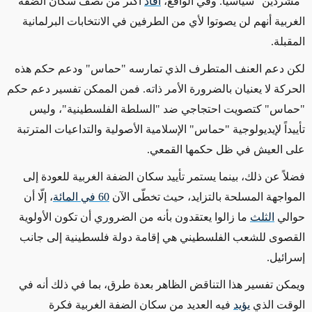
"مشردين" سياسياً. وفي الواقع،
أفاد
أكثر من نصف سكان الضفة
الغربية أنهم لن يصوتوا لأي من الطرفين في الانتخابات البرلمانية
المقبلة.
لكن دعم العنف المتطرف الذي تمارسه "حماس" ودعم حكم هذه
الحركة لا يعنيان بالضرورة الأمر ذاته. فمن الممكن تفسير دعم حكم
"حماس" كتصويت احتجاجي ضد "السلطة الفلسطينية"، وليس
تأييداً لإيديولوجية "حماس" الإسلامية الأصولية والتداعيات المترتبة
على العيش في ظل حكمها القمعي.
فضلاً عن ذلك، بينما يستمر تأييد سكان الضفة الغربية للعودة إلى
المواجهة المسلحة بالتزايد، حيث تخطّى الآن
60 في المائة
، إلّا أن
حوالي
الثلث
ما زالوا يعتقدون بأنه من الضروري أن تكون الأولوية
القصوى للشعب الفلسطيني هي إقامة دولة فلسطينية إلى جانب
إسرائيل.
ويمكن تفسير هذا التناقض الظاهر بعدة طرق، بما في ذلك أنه في
الوقت الذي
يؤيد
فيه العديد من سكان الضفة الغربية فكرة