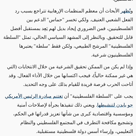
و
ت
ُظهر
الأبحاث أن معظم المنظمات الإرهابية تتراجع بسبب رد
الفعل الشعبي العنيف. ولكي تخسر "حماس" الدعم بين
الفلسطينيين، فمن الضروري إيجاد بديل لهم يَعِد بمستقبل أفضل
قابل للتحقيق. وبالنظر إلى المشهد السياسي الحالي، تمثل "السلطة
الفلسطينية" المرشح الطبيعي،
ولكن فقط "سلطة"
يعتبرها
الفلسطينيون شرعية.
وإذا لم يكن من الممكن تحقيق الشرعية من خلال الانتخابات (التي
هي غير ممكنة حالياً)، فيجب اكتسابها من خلال الأداء الفعال. وقد
أتاحت الحرب فرصة فريدة للقيام بذلك على وجه التحديد.
يجب على "السلطة الفلسطينية" أن
تغتنم مبادرة الرئيس الأمريكي
جو بايدن لتنشيطها
. ويعني ذلك تنفيذها بجرأة لإصلاحات أمنية
ومؤسسية واقتصادية كبرى من شأنها تعزيز قدراتها في الحكم،
وتشجيع مكافحة التطرف في المجتمع الفلسطيني والنظام
التعليمي، وإرساء أسس دولة فلسطينية مستقبلية.