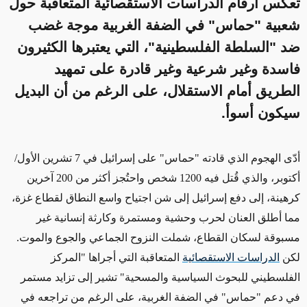
تعكس أرقام الدراسات الاستقصائية المتعاقبة حول
شعبية "حماس" في الضفة الغربية موجة غضب
ضد "السلطة الفلسطينية"، التي يعتبرها الكثيرون
فاسدة وغير شرعية وغير قادرة على تمهيد
الطريق أمام الاستقلال، على الرغم من أن البديل
سيكون أسوأ.
أدّى الهجوم الذي قادته "حماس" على إسرائيل في 7 تشرين الأول/
أكتوبر، والذي قُتل فيه 1200 شخص واحتُجز أكثر من 200 آخرين
كرهينة، إلى
دفع
إسرائيل إلى شن اجتياح واسع النطاق لقطاع غزة،
مما أطلق العنان لحرب وحشية ومستمرة وكارثة إنسانية غير
مسبوقة لسكان القطاع، شملت النزوح الجماعي والجوع والموت.
لكن
الدراسات الاستقصائية
المتعاقبة التي أجراها "المركز
الفلسطيني للبحوث السياسية والمسحية" تشير إلى تزايد مستمر
في دعم "حماس" في الضفة الغربية، على الرغم من تراجعه في