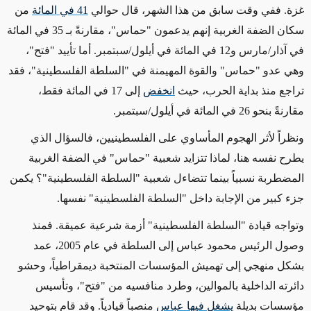
غزة. ففي وقت سابق من هذا الشهر، قال حوالي
41 في المائة
من
سكان الضفة الغربية إنهم يدعمون "حماس"، مقارنةً بـ 35 في المائة
في آذار/مارس و12 في المائة في أيلول/سبتمبر. أما تأييد "فتح"،
وهي عدو "حماس" والقوة المهيمنة في "السلطة الفلسطينية"، فقد
تراجع منذ بداية الحرب، حيث
انخفض
إلى 17 في المائة فقط،
مقارنةً بنحو 26 في المائة في أيلول/سبتمبر.
ونظراً لأثر الهجوم المأساوي على الفلسطينيين، فالسؤال الذي
يطرح نفسه هنا، لماذا تتزايد شعبية "حماس" في الضفة الغربية
المضطربة نسبياً بينما تتضاءل شعبية "السلطة الفلسطينية"؟ يكمن
جزء كبير من الإجابة داخل "السلطة الفلسطينية" نفسها.
وتواجه قيادة "السلطة الفلسطينية" أزمة شرعية عميقة. فمنذ
وصول الرئيس محمود عباس إلى السلطة في عام 2005، عمد
بشكل منهجي إلى تهميش المؤسسات المنتخبة ديمقراطياً، وحشو
دائرته الداخلية بالموالين، وطرد منافسيه من "فتح"، وتأسيس
مؤسسات بديلة
يشغل فيها عباس
منصباً قيادياً. وقد قام بتوحيد