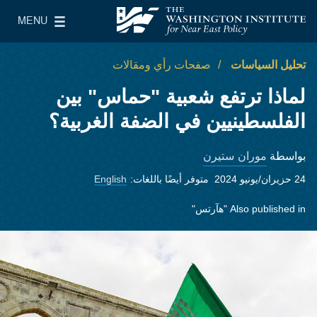
Skip to main content
MENU
معهد واشنطن لسياسات الشرق الأدنى
le Main Menu
تحليل السياسات
صفحات رأي ومقالات
لماذا ترتفع شعبية "حماس" بين
الفلسطينيين في الضفة الغربية؟
موران ستيرن
بواسطة
24 حزيران/يونيو 2024
متوفر أيضًا باللغات:
English
Also published in
"هآرتس"